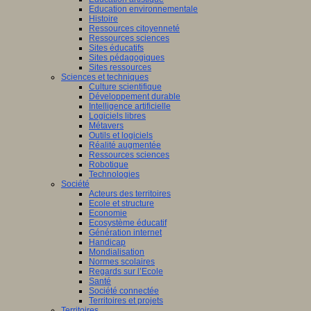
Education environnementale
Histoire
Ressources citoyenneté
Ressources sciences
Sites éducatifs
Sites pédagogiques
Sites ressources
Sciences et techniques
Culture scientifique
Développement durable
Intelligence artificielle
Logiciels libres
Métavers
Outils et logiciels
Réalité augmentée
Ressources sciences
Robotique
Technologies
Société
Acteurs des territoires
Ecole et structure
Economie
Ecosystème éducatif
Génération internet
Handicap
Mondialisation
Normes scolaires
Regards sur l’Ecole
Santé
Société connectée
Territoires et projets
Territoires