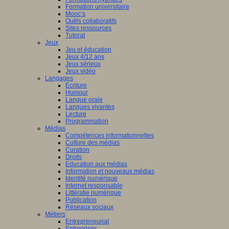
Formation universitaire
Mooc’s
Outils collaboratifs
Sites ressources
Tutorat
Jeux
Jeu et éducation
Jeux 4/12 ans
Jeux sérieux
Jeux vidéo
Langages
Ecriture
Humour
Langue orale
Langues vivantes
Lecture
Programmation
Médias
Compétences informationnelles
Culture des médias
Curation
Droits
Education aux médias
Information et nouveaux médias
Identité numérique
Internet responsable
Littératie numérique
Publication
Réseaux sociaux
Métiers
Entrepreneuriat
Entreprises