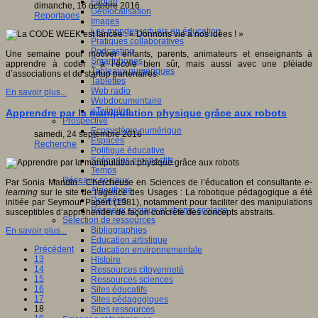
Fablab
dimanche, 16 octobre 2016
Géolocalisation
Reportages
Images
Les mondes virtuels en éducation
Pratiques collaboratives
Podcasting
Une semaine pour motiver enfants, parents, animateurs et enseignants à
Smartphones
apprendre à coder : à l’école bien sûr, mais aussi avec une pléiade
Tableaux numériques
d’associations et de startup partenaires.
Tablettes
Web radio
En savoir plus...
Webdocumentaire
eTwinning
Apprendre par la manipulation physique grâce aux robots
Prospective
Ecosystème numérique
samedi, 24 septembre 2016
Espaces
Recherche
Politique éducative
Scénarios prospectifs
Temps
Réseaux sociaux
Par Sonia Mandin - Chercheuse en Sciences de l’éducation et consultante
e-
Algorithme
learning
sur le site de l'agence des Usages : La robotique pédagogique a été
Données
initiée par Seymour Papert (1981), notamment pour faciliter des manipulations
Réseaux sociaux et champ scolaire
susceptibles d’appréhender de façon concrète des concepts abstraits.
Sélection de ressources
Bibliographies
En savoir plus...
Education artistique
Précédent
Education environnementale
13
Histoire
14
Ressources citoyenneté
15
Ressources sciences
16
Sites éducatifs
17
Sites pédagogiques
18
Sites ressources