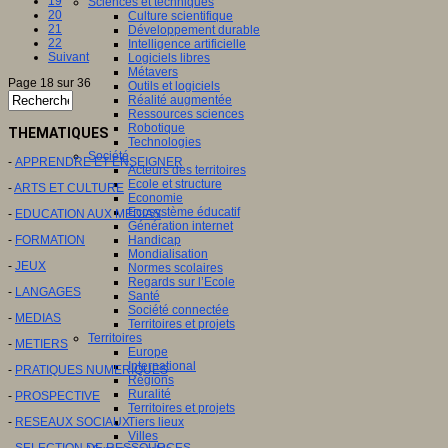
19
Sciences et techniques
20
Culture scientifique
21
Développement durable
22
Intelligence artificielle
Suivant
Logiciels libres
Métavers
Page 18 sur 36
Outils et logiciels
Réalité augmentée
Ressources sciences
Robotique
THEMATIQUES
Technologies
Société
-
APPRENDRE ET ENSEIGNER
Acteurs des territoires
Ecole et structure
-
ARTS ET CULTURE
Economie
Ecosystème éducatif
-
EDUCATION AUX MEDIAS
Génération internet
-
FORMATION
Handicap
Mondialisation
-
JEUX
Normes scolaires
Regards sur l’Ecole
-
LANGAGES
Santé
Société connectée
-
MEDIAS
Territoires et projets
Territoires
-
METIERS
Europe
International
-
PRATIQUES NUMERIQUES
Régions
Ruralité
-
PROSPECTIVE
Territoires et projets
-
RESEAUX SOCIAUX
Tiers lieux
Villes
-
SELECTION DE RESSOURCES