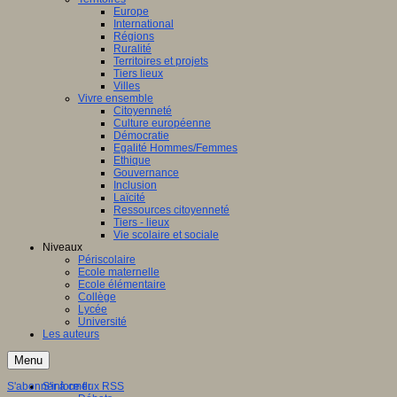
Europe
International
Régions
Ruralité
Territoires et projets
Tiers lieux
Villes
Vivre ensemble
Citoyenneté
Culture européenne
Démocratie
Egalité Hommes/Femmes
Ethique
Gouvernance
Inclusion
Laïcité
Ressources citoyenneté
Tiers - lieux
Vie scolaire et sociale
Niveaux
Périscolaire
Ecole maternelle
Ecole élémentaire
Collège
Lycée
Université
Les auteurs
Menu
S'abonner à ce flux RSS
S'informer