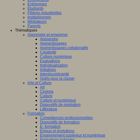
Entreprises
Etudiants
Filières industrielles
Institutionnels
Médiateurs
Parents
Thématiques
Apprendre et enseigner
Apprendre
Apprentissages
Apprentissages collaboratifs
Créativité
Culture numérique
Evaluations
Individualisation
Initiatives
Interdisciplinarité
Outils pour la classe
Arts et Culture
Art
Cinéma
Culture
Culture et numérique
Dispositifs de médiation
Littérature
Formation
Compétences professionnelles
Dispositifs de formation
E- formation
Enjeux et évolutions
Enseignement supérieur et numérique
Formations hybrides