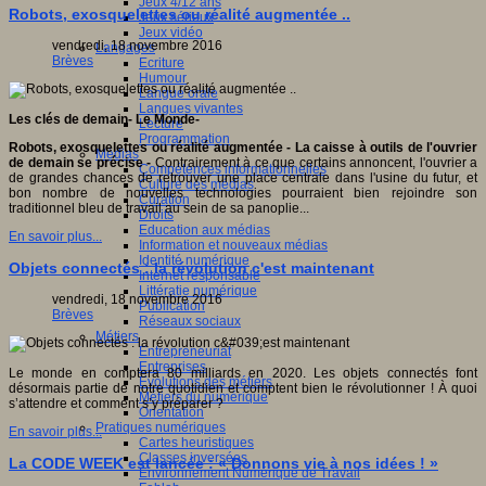
Jeux 4/12 ans
Robots, exosquelettes ou réalité augmentée ..
Jeux sérieux
Jeux vidéo
vendredi, 18 novembre 2016
Langages
Brèves
Ecriture
Humour
Langue orale
Langues vivantes
Les clés de demain- Le Monde-
Lecture
Programmation
Robots, exosquelettes ou réalité augmentée - La caisse à outils de l'ouvrier
Médias
de demain se précise -
Contrairement à ce que certains annoncent, l'ouvrier a
Compétences informationnelles
de grandes chances de retrouver une place centrale dans l'usine du futur, et
Culture des médias
bon nombre de nouvelles technologies pourraient bien rejoindre son
Curation
traditionnel bleu de travail au sein de sa panoplie...
Droits
Education aux médias
En savoir plus...
Information et nouveaux médias
Identité numérique
Objets connectés : la révolution c'est maintenant
Internet responsable
Littératie numérique
vendredi, 18 novembre 2016
Publication
Brèves
Réseaux sociaux
Métiers
Entrepreneuriat
Entreprises
Le monde en comptera 80 milliards en 2020. Les objets connectés font
Evolutions des métiers
désormais partie de notre quotidien et comptent bien le révolutionner ! À quoi
Métiers du numérique
s’attendre et comment s’y préparer ?
Orientation
Pratiques numériques
En savoir plus...
Cartes heuristiques
Classes inversées
La CODE WEEK est lancée : « Donnons vie à nos idées ! »
Environnement Numérique de Travail