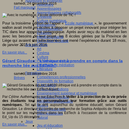
Apprendre et enseigner
samedi, 24 décembre 2016
Apprendre
Fait marquant
Apprentissages
Apprentissages collaboratifs
Créativité
Culture numérique
Pour la troisième édition de l’appel «
Ecole numérique
», le gouvernement
Evaluations
wallon avait invité les écoles à déposer un projet innovant pour intégrer les
Individualisation
TIC dans leur approche pédagogique. Après avoir reçu du matériel en lien
Initiatives
avec les besoins de leur projet, les 8 écoles gérées par la Province de
Interdisciplinarité
Liège qui avaient été sélectionnées ont mené l’expérience durant 18 mois,
Outils pour la classe
de janvier 2015 à juin 2016.
Arts et Culture
Art
En savoir plus...
Cinéma
Culture
Gérard Giraudon: "L'éthique est à prendre en compte dans la
Culture et numérique
Dispositifs de médiation
recherche liée aux EdTech"
Littérature
Formation
samedi, 03 décembre 2016
Compétences professionnelles
Brèves
Dispositifs de formation
E- formation
Enjeux et évolutions
Enseignement supérieur et numérique
Par
Céline Authemayou
sur EducPros.fr.
Veiller à la protection de la vie privée
Formations hybrides
des étudiants tout en personnalisant leur formation grâce aux outils
Formation universitaire
numériques.
Tel est le défi aujourd'hui du système éducatif, selon Gérard
Mooc’s
Giraudon. Le directeur du centre de recherche de Sophia-Antipolis de l'Inria fait
Outils collaboratifs
le point sur les recherches dans les EdTech à l'occasion de la conférence
Sites ressources
Ed_Up du 15 décembre.
Tutorat
Jeux
En savoir plus...
Jeu et éducation