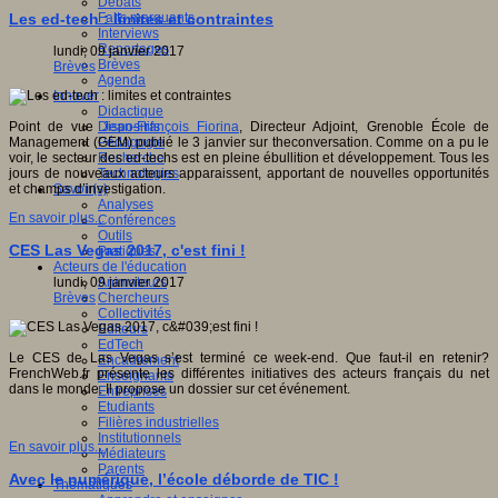
Débats
Faits marquants
Les ed-tech : limites et contraintes
Interviews
Reportages
lundi, 09 janvier 2017
Brèves
Brèves
Agenda
Innover
Didactique
Dispositifs
Point de vue
Jean-François Fiorina
, Directeur Adjoint, Grenoble École de
Pédagogie
Management (GEM) publié le 3 janvier sur theconversation. Comme on a pu le
Recherche
voir, le secteur des ed-techs est en pleine ébullition et développement. Tous les
Technologies
jours de nouveaux acteurs apparaissent, apportant de nouvelles opportunités
Savoir(s)
et champs d’investigation.
Analyses
En savoir plus...
Conférences
Outils
CES Las Vegas 2017, c'est fini !
Pratiques
Acteurs de l'éducation
Animateurs
lundi, 09 janvier 2017
Chercheurs
Brèves
Collectivités
Editeurs
EdTech
Le CES de Las Vegas s’est terminé ce week-end. Que faut-il en retenir?
Encadrement
FrenchWeb.fr présente les différentes initiatives des acteurs français du net
Enseignants
dans le monde. Il propose un dossier sur cet événement.
Entreprises
Etudiants
Filières industrielles
Institutionnels
En savoir plus...
Médiateurs
Parents
Avec le numérique, l’école déborde de TIC !
Thématiques