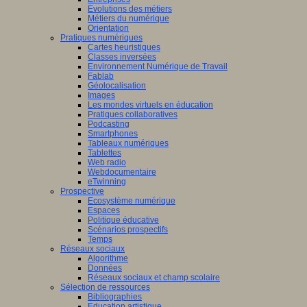
Evolutions des métiers
Métiers du numérique
Orientation
Pratiques numériques
Cartes heuristiques
Classes inversées
Environnement Numérique de Travail
Fablab
Géolocalisation
Images
Les mondes virtuels en éducation
Pratiques collaboratives
Podcasting
Smartphones
Tableaux numériques
Tablettes
Web radio
Webdocumentaire
eTwinning
Prospective
Ecosystème numérique
Espaces
Politique éducative
Scénarios prospectifs
Temps
Réseaux sociaux
Algorithme
Données
Réseaux sociaux et champ scolaire
Sélection de ressources
Bibliographies
Education artistique