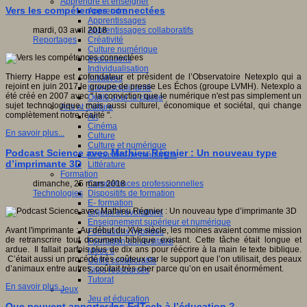
Apprendre et enseigner
Vers les compétences connectées
Apprendre
Apprentissages
Apprentissages collaboratifs
mardi, 03 avril 2018
Créativité
Reportages
Culture numérique
Evaluations
Individualisation
Thierry Happe est cofondateur et président de l’Observatoire Netexplo qui a
Initiatives
rejoint en juin 2017 le groupe de presse Les Échos (groupe LVMH). Netexplo a
Interdisciplinarité
été créé en 2007 avec " la conviction que le numérique n'est pas simplement un
Outils pour la classe
sujet technologique, mais aussi culturel, économique et sociétal, qui change
Arts et Culture
complètement notre réalité ".
Art
Cinéma
En savoir plus...
Culture
Culture et numérique
Podcast Science avec Mathieu Régnier : Un nouveau type
Dispositifs de médiation
d’imprimante 3D
Littérature
Formation
Compétences professionnelles
dimanche, 25 mars 2018
Dispositifs de formation
Technologies
E- formation
Enjeux et évolutions
Enseignement supérieur et numérique
Avant l'imprimante : Au début du XVe siècle, les moines avaient comme mission
Formations hybrides
de retranscrire tout document biblique existant. Cette tâche était longue et
Formation universitaire
ardue. Il fallait parfois plus de dix ans pour réécrire à la main le texte biblique.
Mooc’s
C’était aussi un procédé très coûteux car le support que l’on utilisait, des peaux
Outils collaboratifs
d’animaux entre autres, coûtait très cher parce qu’on en usait énormément.
Sites ressources
Tutorat
En savoir plus...
Jeux
Jeu et éducation
Que peuvent apporter les EdTech à l’éducation ?