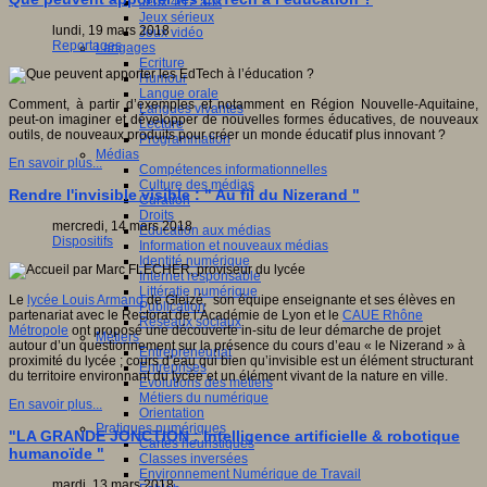
Jeux 4/12 ans
Jeux sérieux
lundi, 19 mars 2018
Jeux vidéo
Reportages
Langages
Ecriture
Humour
Langue orale
Comment, à partir d’exemples et notamment en Région Nouvelle-Aquitaine,
Langues vivantes
peut-on imaginer et développer de nouvelles formes éducatives, de nouveaux
Lecture
outils, de nouveaux produits pour créer un monde éducatif plus innovant ?
Programmation
Médias
En savoir plus...
Compétences informationnelles
Culture des médias
Rendre l'invisible visible : " Au fil du Nizerand "
Curation
Droits
mercredi, 14 mars 2018
Education aux médias
Dispositifs
Information et nouveaux médias
Identité numérique
Internet responsable
Littératie numérique
Le
lycée Louis Armand
de Gleizé, son équipe enseignante et ses élèves en
Publication
partenariat avec le Rectorat de l’Académie de Lyon et le
CAUE Rhône
Réseaux sociaux
Métropole
ont proposé une découverte in-situ de leur démarche de projet
Métiers
autour d’un questionnement sur la présence du cours d’eau « le Nizerand » à
Entrepreneuriat
proximité du lycée ; cours d’eau qui bien qu’invisible est un élément structurant
Entreprises
du territoire environnant du lycée et un élément vivant de la nature en ville.
Evolutions des métiers
Métiers du numérique
En savoir plus...
Orientation
Pratiques numériques
"LA GRANDE JONCTION : Intelligence artificielle & robotique
Cartes heuristiques
humanoïde "
Classes inversées
Environnement Numérique de Travail
mardi, 13 mars 2018