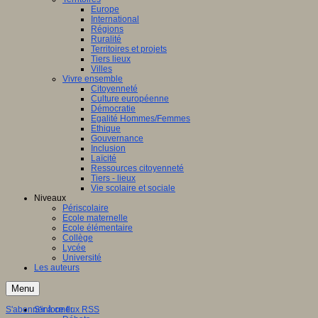
Europe
International
Régions
Ruralité
Territoires et projets
Tiers lieux
Villes
Vivre ensemble
Citoyenneté
Culture européenne
Démocratie
Egalité Hommes/Femmes
Ethique
Gouvernance
Inclusion
Laïcité
Ressources citoyenneté
Tiers - lieux
Vie scolaire et sociale
Niveaux
Périscolaire
Ecole maternelle
Ecole élémentaire
Collège
Lycée
Université
Les auteurs
Menu
S'abonner à ce flux RSS
S'informer