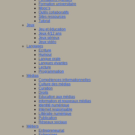
Formation universitaire
Mooc’s
Outils collaboratifs
Sites ressources
Tutorat
Jeux
Jeu et éducation
Jeux 4/12 ans
Jeux sérieux
Jeux vidéo
Langages
Ecriture
Humour
Langue orale
Langues vivantes
Lecture
Programmation
Médias
Compétences informationnelles
Culture des médias
Curation
Droits
Education aux médias
Information et nouveaux médias
Identité numérique
Internet responsable
Littératie numérique
Publication
Réseaux sociaux
Métiers
Entrepreneuriat
Entreprises