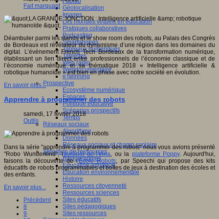
Fablab
Fait marquant
Géolocalisation
Images
Les mondes virtuels en éducation
Pratiques collaboratives
Podcasting
Déambuler parmi les stands et le show room des robots, au Palais des Congrès
Smartphones
de Bordeaux est révélateur du dynamisme d’une région dans les domaines du
Tableaux numériques
digital. L’événement French Tech Bordeaux de la transformation numérique,
Tablettes
établissant un lien direct entre professionnels de l’économie classique et de
Web radio
l’économie numérique et sa thématique 2018 « Intelligence artificielle &
Webdocumentaire
robotique humanoïde » est bien en phase avec notre société en évolution.
eTwinning
Prospective
En savoir plus...
Ecosystème numérique
Espaces
Apprendre à programmer des robots
Politique éducative
Scénarios prospectifs
samedi, 17 février 2018
Temps
Outils
Réseaux sociaux
Algorithme
Données
Réseaux sociaux et champ scolaire
Dans la série "apprendre à programmer des robots" nous vous avions présenté
Sélection de ressources
"Robo Wunderkind", l
'Inirobot de l'Inria
, ou la
plateforme Poppy
. Aujourd'hui,
Bibliographies
faisons la découverte de l
'Ecole Robots
, par Speechi qui propose des kits
Education artistique
éducatifs de robots programmables et boîtes de jeux à destination des écoles et
Education environnementale
des enfants.
Histoire
Ressources citoyenneté
En savoir plus...
Ressources sciences
Sites éducatifs
Précédent
Sites pédagogiques
8
Sites ressources
9