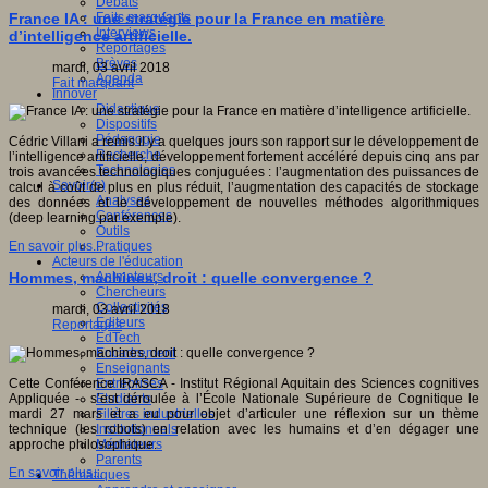
Débats
Faits marquants
France IA : une stratégie pour la France en matière
Interviews
d’intelligence artificielle.
Reportages
Brèves
mardi, 03 avril 2018
Agenda
Fait marquant
Innover
Didactique
Dispositifs
Pédagogie
Cédric Villani a remis il y a quelques jours son rapport sur le développement de
Recherche
l’intelligence artificielle, développement fortement accéléré depuis cinq ans par
Technologies
trois avancées technologiques conjuguées : l’augmentation des puissances de
Savoir(s)
calcul à coût de plus en plus réduit, l’augmentation des capacités de stockage
Analyses
des données et le développement de nouvelles méthodes algorithmiques
Conférences
(deep learning par exemple).
Outils
Pratiques
En savoir plus...
Acteurs de l'éducation
Animateurs
Hommes, machines, droit : quelle convergence ?
Chercheurs
Collectivités
mardi, 03 avril 2018
Editeurs
Reportages
EdTech
Encadrement
Enseignants
Entreprises
Cette Conférence IRASCA - Institut Régional Aquitain des Sciences cognitives
Etudiants
Appliquée - s’est déroulée à l’École Nationale Supérieure de Cognitique le
Filières industrielles
mardi 27 mars et a eu pour objet d’articuler une réflexion sur un thème
Institutionnels
technique (les robots) en relation avec les humains et d’en dégager une
Médiateurs
approche philosophique.
Parents
En savoir plus...
Thématiques