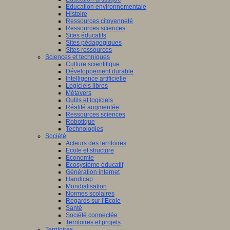
Education environnementale
Histoire
Ressources citoyenneté
Ressources sciences
Sites éducatifs
Sites pédagogiques
Sites ressources
Sciences et techniques
Culture scientifique
Développement durable
Intelligence artificielle
Logiciels libres
Métavers
Outils et logiciels
Réalité augmentée
Ressources sciences
Robotique
Technologies
Société
Acteurs des territoires
Ecole et structure
Economie
Ecosystème éducatif
Génération internet
Handicap
Mondialisation
Normes scolaires
Regards sur l’Ecole
Santé
Société connectée
Territoires et projets
Territoires