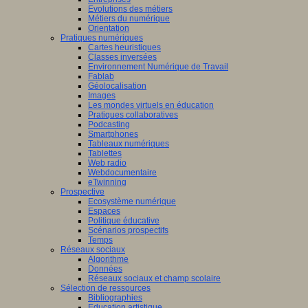
Evolutions des métiers
Métiers du numérique
Orientation
Pratiques numériques
Cartes heuristiques
Classes inversées
Environnement Numérique de Travail
Fablab
Géolocalisation
Images
Les mondes virtuels en éducation
Pratiques collaboratives
Podcasting
Smartphones
Tableaux numériques
Tablettes
Web radio
Webdocumentaire
eTwinning
Prospective
Ecosystème numérique
Espaces
Politique éducative
Scénarios prospectifs
Temps
Réseaux sociaux
Algorithme
Données
Réseaux sociaux et champ scolaire
Sélection de ressources
Bibliographies
Education artistique