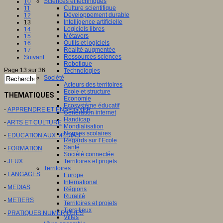
Sciences et techniques
10
Culture scientifique
11
Développement durable
12
Intelligence artificielle
13
Logiciels libres
14
Métavers
15
Outils et logiciels
16
Réalité augmentée
17
Ressources sciences
Suivant
Robotique
Page 13 sur 36
Technologies
Société
Acteurs des territoires
Ecole et structure
THEMATIQUES
Economie
Ecosystème éducatif
-
APPRENDRE ET ENSEIGNER
Génération internet
Handicap
-
ARTS ET CULTURE
Mondialisation
Normes scolaires
-
EDUCATION AUX MEDIAS
Regards sur l’Ecole
Santé
-
FORMATION
Société connectée
-
JEUX
Territoires et projets
Territoires
-
LANGAGES
Europe
International
-
MEDIAS
Régions
Ruralité
-
METIERS
Territoires et projets
Tiers lieux
-
PRATIQUES NUMERIQUES
Villes