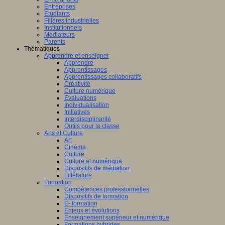
Entreprises
Etudiants
Filières industrielles
Institutionnels
Médiateurs
Parents
Thématiques
Apprendre et enseigner
Apprendre
Apprentissages
Apprentissages collaboratifs
Créativité
Culture numérique
Evaluations
Individualisation
Initiatives
Interdisciplinarité
Outils pour la classe
Arts et Culture
Art
Cinéma
Culture
Culture et numérique
Dispositifs de médiation
Littérature
Formation
Compétences professionnelles
Dispositifs de formation
E- formation
Enjeux et évolutions
Enseignement supérieur et numérique
Formations hybrides