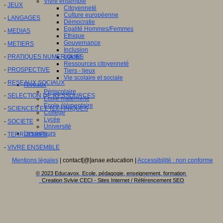
Vivre ensemble
-
JEUX
Citoyenneté
Culture européenne
-
LANGAGES
Démocratie
Egalité Hommes/Femmes
-
MEDIAS
Ethique
Gouvernance
-
METIERS
Inclusion
-
PRATIQUES NUMERIQUES
Laïcité
Ressources citoyenneté
-
PROSPECTIVE
Tiers - lieux
Vie scolaire et sociale
-
RESEAUX SOCIAUX
Niveaux
Périscolaire
-
SELECTION DE RESSOURCES
Ecole maternelle
Ecole élémentaire
-
SCIENCES ET TECHNIQUES
Collège
Lycée
-
SOCIETE
Université
Les auteurs
-
TERRITOIRES
-
VIVRE ENSEMBLE
Mentions légales
| contact[@]anae.education |
Accessibilité : non conforme
© 2023 Educavox, Ecole, pédagogie, enseignement, formation
Creation Sylvie CECI - Sites Internet / Référencement SEO