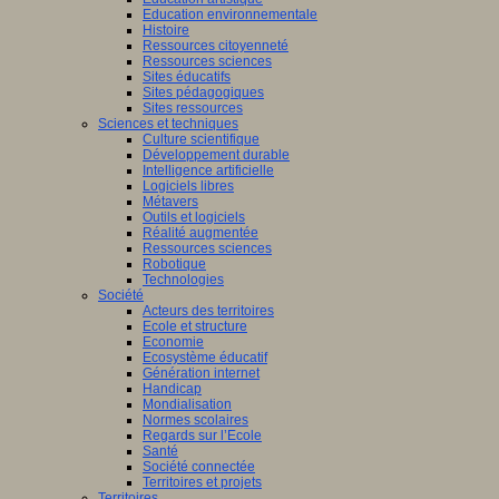
Education environnementale
Histoire
Ressources citoyenneté
Ressources sciences
Sites éducatifs
Sites pédagogiques
Sites ressources
Sciences et techniques
Culture scientifique
Développement durable
Intelligence artificielle
Logiciels libres
Métavers
Outils et logiciels
Réalité augmentée
Ressources sciences
Robotique
Technologies
Société
Acteurs des territoires
Ecole et structure
Economie
Ecosystème éducatif
Génération internet
Handicap
Mondialisation
Normes scolaires
Regards sur l’Ecole
Santé
Société connectée
Territoires et projets
Territoires