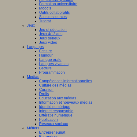
Formation universitaire
Mooc’s
Outils collaboratifs
Sites ressources
Tutorat
Jeux
Jeu et éducation
Jeux 4/12 ans
Jeux sérieux
Jeux vidéo
Langages
Ecriture
Humour
Langue orale
Langues vivantes
Lecture
Programmation
Médias
Compétences informationnelles
Culture des médias
Curation
Droits
Education aux médias
Information et nouveaux médias
Identité numérique
Internet responsable
Littératie numérique
Publication
Réseaux sociaux
Métiers
Entrepreneuriat
Entreprises