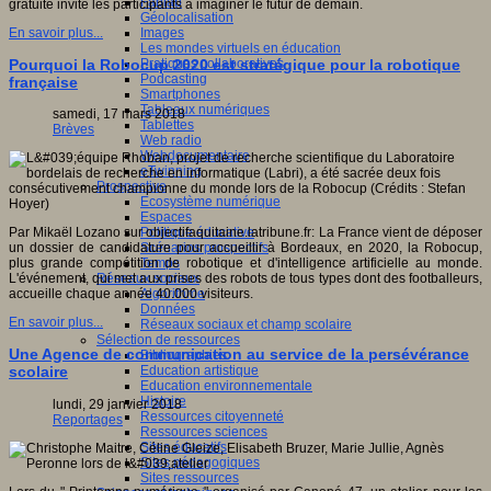
Fablab
gratuite invite les participants à imaginer le futur de demain.
Géolocalisation
Images
En savoir plus...
Les mondes virtuels en éducation
Pratiques collaboratives
Pourquoi la Robocup 2020 est stratégique pour la robotique
Podcasting
française
Smartphones
Tableaux numériques
samedi, 17 mars 2018
Tablettes
Brèves
Web radio
Webdocumentaire
eTwinning
Prospective
Ecosystème numérique
Espaces
Politique éducative
Par Mikaël Lozano sur objectifaquitaine.latribune.fr: La France vient de déposer
Scénarios prospectifs
un dossier de candidature pour accueillir à Bordeaux, en 2020, la Robocup,
Temps
plus grande compétition de robotique et d'intelligence artificielle au monde.
Réseaux sociaux
L'événement, qui met aux prises des robots de tous types dont des footballeurs,
Algorithme
accueille chaque année 40.000 visiteurs.
Données
En savoir plus...
Réseaux sociaux et champ scolaire
Sélection de ressources
Une Agence de communication au service de la persévérance
Bibliographies
Education artistique
scolaire
Education environnementale
Histoire
lundi, 29 janvier 2018
Ressources citoyenneté
Reportages
Ressources sciences
Sites éducatifs
Sites pédagogiques
Sites ressources