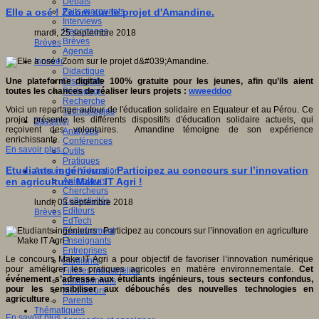
Débats
Faits marquants
Elle a osé ! Zoom sur le projet d'Amandine.
Interviews
Reportages
mardi, 25 septembre 2018
Brèves
Brèves
Agenda
Innover
Didactique
Dispositifs
Une plateforme digitale 100% gratuite pour les jeunes, afin qu’ils aient
Pédagogie
toutes les chances de réaliser
leurs projets :
wweeddoo
Recherche
Voici un reportage autour de l'éducation solidaire en Equateur et au Pérou. Ce
Technologies
projet présente les différents dispositifs d'éducation solidaire actuels, qui
Savoir(s)
reçoivent des volontaires. Amandine témoigne de son expérience
Analyses
enrichissante.
Conférences
En savoir plus...
Outils
Pratiques
Etudiants ingénieurs : Participez au concours sur l’innovation
Acteurs de l'éducation
Animateurs
en agriculture Make IT Agri !
Chercheurs
Collectivités
lundi, 03 septembre 2018
Editeurs
Brèves
EdTech
Encadrement
Enseignants
Entreprises
Le concours Make IT Agri a pour objectif de favoriser l’innovation numérique
Etudiants
pour améliorer les pratiques agricoles en matière environnementale.
Cet
Filières industrielles
événement s’adresse aux étudiants ingénieurs, tous secteurs confondus,
Institutionnels
pour les sensibiliser aux débouchés des nouvelles technologies en
Médiateurs
agriculture
.
Parents
Thématiques
En savoir plus...