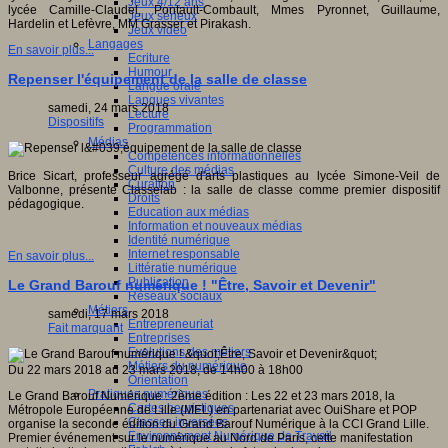
Jeux 4/12 ans
lycée Camille-Claudel, Pontault-Combault, Mmes Pyronnet, Guillaume,
Jeux sérieux
Hardelin et Lefèvre, MM Grasser et Pirakash.
Jeux vidéo
Langages
En savoir plus...
Ecriture
Humour
Repenser l'équipement de la salle de classe
Langue orale
Langues vivantes
samedi, 24 mars 2018
Lecture
Dispositifs
Programmation
Médias
Compétences informationnelles
Culture des médias
Brice Sicart, professeur agrégé d'arts plastiques au lycée Simone-Veil de
Curation
Valbonne, présente Classelab : la salle de classe comme premier dispositif
Droits
pédagogique.
Education aux médias
Information et nouveaux médias
Identité numérique
Internet responsable
En savoir plus...
Littératie numérique
Publication
Le Grand Barouf numérique ! "Être, Savoir et Devenir"
Réseaux sociaux
Métiers
samedi, 17 mars 2018
Entrepreneuriat
Fait marquant
Entreprises
Evolutions des métiers
Métiers du numérique
Du 22 mars 2018 au 23 mars 2018, de 14h00 à 18h00
Orientation
Pratiques numériques
Le Grand Barouf Numérique : 2ème édition : Les 22 et 23 mars 2018, la
Cartes heuristiques
Métropole Européenne de Lille (MEL) en partenariat avec OuiShare et POP
Classes inversées
organise la seconde édition du Grand Barouf Numérique à la CCI Grand Lille.
Environnement Numérique de Travail
Premier événement sur le numérique au Nord de Paris, cette manifestation