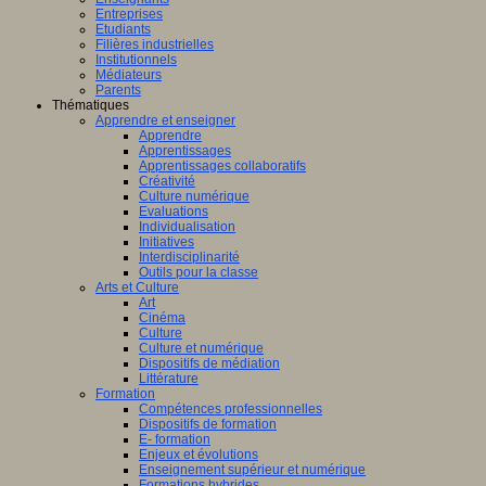
Entreprises
Etudiants
Filières industrielles
Institutionnels
Médiateurs
Parents
Thématiques
Apprendre et enseigner
Apprendre
Apprentissages
Apprentissages collaboratifs
Créativité
Culture numérique
Evaluations
Individualisation
Initiatives
Interdisciplinarité
Outils pour la classe
Arts et Culture
Art
Cinéma
Culture
Culture et numérique
Dispositifs de médiation
Littérature
Formation
Compétences professionnelles
Dispositifs de formation
E- formation
Enjeux et évolutions
Enseignement supérieur et numérique
Formations hybrides