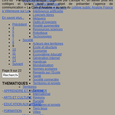
Lors du " Printemps numérique " organisé par Canopé 47, un atelier pour les
Sciences et techniques
collèges et lycées avait pour objet de présenter l’agence de
Culture scientifique
communication « La Com d’Anatole » au sein du
collège public Anatole France
Développement durable
à Villeneuve sur Lot
.
Intelligence artificielle
Logiciels libres
En savoir plus...
Métavers
Outils et logiciels
Précédent
Réalité augmentée
4
Ressources sciences
5
Robotique
6
Technologies
7
Société
8
Acteurs des territoires
9
Ecole et structure
10
Economie
11
Ecosystème éducatif
12
Génération internet
13
Handicap
Suivant
Mondialisation
Normes scolaires
Page 9 sur 22
Regards sur l’Ecole
Santé
Société connectée
THEMATIQUES
Territoires et projets
Territoires
Europe
-
APPRENDRE ET ENSEIGNER
International
-
ARTS ET CULTURE
Régions
Ruralité
-
EDUCATION AUX MEDIAS
Territoires et projets
Tiers lieux
-
FORMATION
Villes