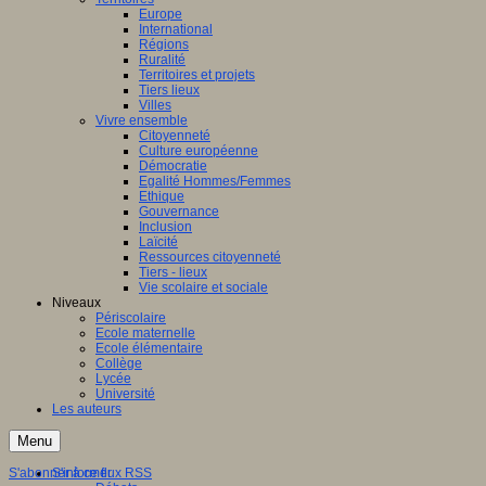
Europe
International
Régions
Ruralité
Territoires et projets
Tiers lieux
Villes
Vivre ensemble
Citoyenneté
Culture européenne
Démocratie
Egalité Hommes/Femmes
Ethique
Gouvernance
Inclusion
Laïcité
Ressources citoyenneté
Tiers - lieux
Vie scolaire et sociale
Niveaux
Périscolaire
Ecole maternelle
Ecole élémentaire
Collège
Lycée
Université
Les auteurs
Menu
S'abonner à ce flux RSS
S'informer