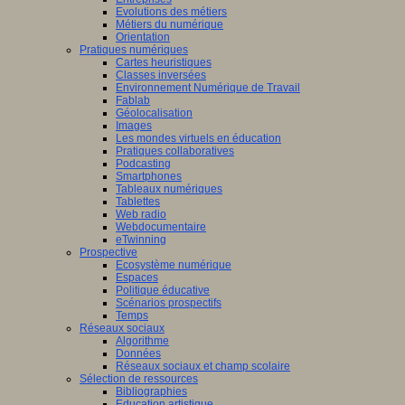
Evolutions des métiers
Métiers du numérique
Orientation
Pratiques numériques
Cartes heuristiques
Classes inversées
Environnement Numérique de Travail
Fablab
Géolocalisation
Images
Les mondes virtuels en éducation
Pratiques collaboratives
Podcasting
Smartphones
Tableaux numériques
Tablettes
Web radio
Webdocumentaire
eTwinning
Prospective
Ecosystème numérique
Espaces
Politique éducative
Scénarios prospectifs
Temps
Réseaux sociaux
Algorithme
Données
Réseaux sociaux et champ scolaire
Sélection de ressources
Bibliographies
Education artistique