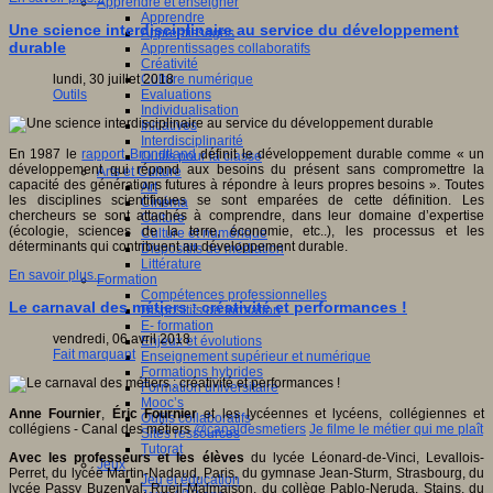
Apprendre et enseigner
Apprendre
Une science interdisciplinaire au service du développement
Apprentissages
durable
Apprentissages collaboratifs
Créativité
Culture numérique
lundi, 30 juillet 2018
Evaluations
Outils
Individualisation
Initiatives
Interdisciplinarité
En 1987 le
rapport Brundtland
définit le développement durable comme « un
Outils pour la classe
développement qui répond aux besoins du présent sans compromettre la
Arts et Culture
capacité des générations futures à répondre à leurs propres besoins ». Toutes
Art
les disciplines scientifiques se sont emparées de cette définition. Les
Cinéma
chercheurs se sont attachés à comprendre, dans leur domaine d’expertise
Culture
(écologie, sciences de la terre, économie, etc..), les processus et les
Culture et numérique
déterminants qui contribuent au développement durable.
Dispositifs de médiation
Littérature
En savoir plus...
Formation
Compétences professionnelles
Le carnaval des métiers : créativité et performances !
Dispositifs de formation
E- formation
vendredi, 06 avril 2018
Enjeux et évolutions
Fait marquant
Enseignement supérieur et numérique
Formations hybrides
Formation universitaire
Mooc’s
Anne Fournier
,
Éric Fournier
et les lycéennes et lycéens, collégiennes et
Outils collaboratifs
collégiens - Canal des métiers
@canaldesmetiers
Je filme le métier qui me plaît
Sites ressources
Tutorat
Avec les professeurs et les élèves
du lycée Léonard-de-Vinci, Levallois-
Jeux
Perret, du lycée Martin-Nadaud, Paris, du gymnase Jean-Sturm, Strasbourg, du
Jeu et éducation
lycée Passy Buzenval, Rueil-Malmaison, du collège Pablo-Neruda, Stains, du