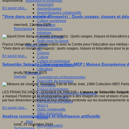
Apprendre et enseigner
disponibles).
Apprendre
En savoir plus...
Apprentissages
Apprentissages collaboratifs
"Vivre dans un monde d’image(s) : Quels usages, risques et édu
Créativité
Culture numérique
Evaluations
mercredi, 12 mars 2025
Individualisation
Reportages
Initiatives
Interdisciplinarité
Outils pour la classe
France Universités, en collaboration avec le Centre pour l’éducation aux médias et
Arts et Culture
"Vivre dans un monde d’image(s) : quels usages, risques et éducations pour la jeu
Art
Cinéma
En savoir plus...
Culture
Culture et numérique
Sebastião Salgado | Une exposition MEP ( Maison Européenne de
Dispositifs de médiation
Littérature
jeudi, 06 février 2025
Formation
Agenda
Compétences professionnelles
Dispositifs de formation
E- formation
Enjeux et évolutions
LES FRANCISCAINES - DOSSIER DE PRESSE -
L’œuvre de Sebastião Salgado,
Enseignement supérieur et numérique
a marqué l’histoire de la photographie grâce à des images en noir et blanc d’un
Formations hybrides
par leur dimension humaine et leur réflexion profonde sur les bouleversements 
Formation universitaire
Mooc’s
En savoir plus...
Outils collaboratifs
Sites ressources
Analyse iconographique et intelligence artificielle
Tutorat
Jeux
lundi, 25 novembre 2024
Jeu et éducation
Technologies