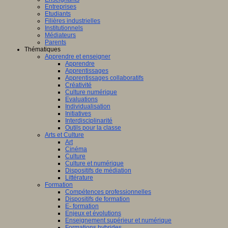
Entreprises
Etudiants
Filières industrielles
Institutionnels
Médiateurs
Parents
Thématiques
Apprendre et enseigner
Apprendre
Apprentissages
Apprentissages collaboratifs
Créativité
Culture numérique
Evaluations
Individualisation
Initiatives
Interdisciplinarité
Outils pour la classe
Arts et Culture
Art
Cinéma
Culture
Culture et numérique
Dispositifs de médiation
Littérature
Formation
Compétences professionnelles
Dispositifs de formation
E- formation
Enjeux et évolutions
Enseignement supérieur et numérique
Formations hybrides