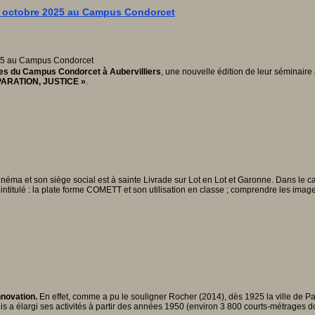
1 octobre 2025 au Campus Condorcet
es du Campus Condorcet à Aubervilliers
, une nouvelle édition de leur séminaire 
ARATION, JUSTICE »
.
néma et son siège social est à sainte Livrade sur Lot en Lot et Garonne. Dans le c
ntitulé : la plate forme COMETT et son utilisation en classe ; comprendre les imag
nnovation.
En effet, comme a pu le souligner Rocher (2014), dès 1925 la ville de Pa
s a élargi ses activités à partir des années 1950 (environ 3 800 courts-métrages don