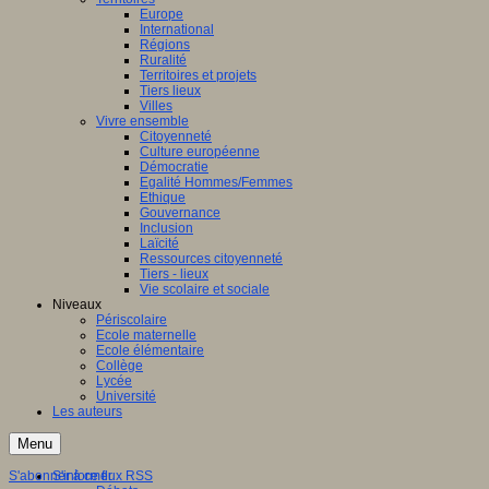
Europe
International
Régions
Ruralité
Territoires et projets
Tiers lieux
Villes
Vivre ensemble
Citoyenneté
Culture européenne
Démocratie
Egalité Hommes/Femmes
Ethique
Gouvernance
Inclusion
Laïcité
Ressources citoyenneté
Tiers - lieux
Vie scolaire et sociale
Niveaux
Périscolaire
Ecole maternelle
Ecole élémentaire
Collège
Lycée
Université
Les auteurs
Menu
S'abonner à ce flux RSS
S'informer