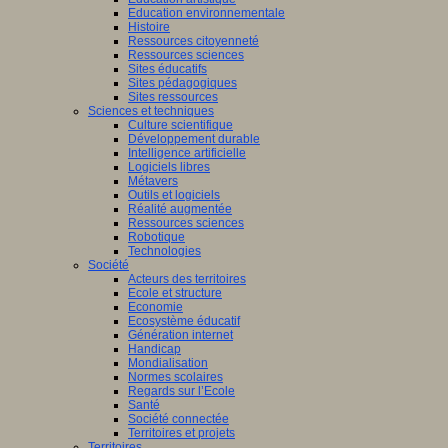
Education environnementale
Histoire
Ressources citoyenneté
Ressources sciences
Sites éducatifs
Sites pédagogiques
Sites ressources
Sciences et techniques
Culture scientifique
Développement durable
Intelligence artificielle
Logiciels libres
Métavers
Outils et logiciels
Réalité augmentée
Ressources sciences
Robotique
Technologies
Société
Acteurs des territoires
Ecole et structure
Economie
Ecosystème éducatif
Génération internet
Handicap
Mondialisation
Normes scolaires
Regards sur l’Ecole
Santé
Société connectée
Territoires et projets
Territoires