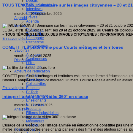
Débats
Faits marquants
TOUS TÉMOINS ! Séminaire sur les images citoyennes – 20 et 2
Interviews
Reportages
mercredi, 10 septembre 2025
Brèves
Agenda
Agenda
Innover
Didactique
LE BAL et l’EHESS organisent, les
20 et 21 octobre 2025
, au
Centre de Colloqu
Dispositifs
« TOUS TÉMOINS ! ENJEUX DES IMAGES CITOYENNES : INFORMATION, RÉP
Pédagogie
En savoir plus...
Recherche
Technologies
COMETT : La plateforme pour Courts métrages et territoires
Savoir(s)
Analyses
vendredi, 04 avril 2025
Conférences
Dispositifs
Outils
Pratiques
Acteurs de l'éducation
Animateurs
COMETT pour Courts métrages et territoires est une plate forme d’éducation au ci
Chercheurs
l’atelier Canopé47 à Agen ce mercredi 26 mars, Louise Pages a animé un atelier i
Collectivités
Editeurs
En savoir plus...
EdTech
Encadrement
Intégrer l’usage de la vidéo 360° en classe
Enseignants
Entreprises
mercredi, 12 mars 2025
Etudiants
Analyses
Filières industrielles
Institutionnels
Médiateurs
Parents
L’usage de la vidéo ou de l’image animée en éducation ne constitue pas une i
Thématiques
mettre à disposition des enseignants parisiens des films et des photographies, pui