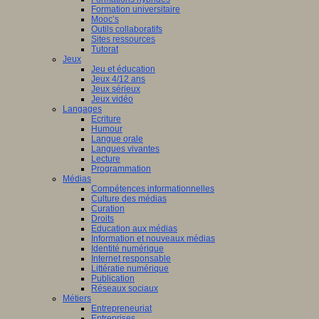
Formation universitaire
Mooc’s
Outils collaboratifs
Sites ressources
Tutorat
Jeux
Jeu et éducation
Jeux 4/12 ans
Jeux sérieux
Jeux vidéo
Langages
Ecriture
Humour
Langue orale
Langues vivantes
Lecture
Programmation
Médias
Compétences informationnelles
Culture des médias
Curation
Droits
Education aux médias
Information et nouveaux médias
Identité numérique
Internet responsable
Littératie numérique
Publication
Réseaux sociaux
Métiers
Entrepreneuriat
Entreprises