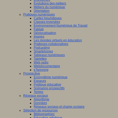
Evolutions des métiers
Métiers du numérique
Orientation
Pratiques numériques
Cartes heuristiques
Classes inversées
Environnement Numérique de Travail
Fablab
Géolocalisation
Images
Les mondes virtuels en éducation
Pratiques collaboratives
Podcasting
Smartphones
Tableaux numériques
Tablettes
Web radio
Webdocumentaire
eTwinning
Prospective
Ecosystème numérique
Espaces
Politique éducative
Scénarios prospectifs
Temps
Réseaux sociaux
Algorithme
Données
Réseaux sociaux et champ scolaire
Sélection de ressources
Bibliographies
Education artistique