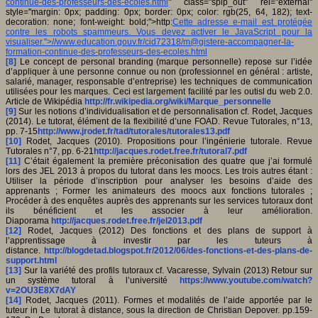
continue-des-professeurs-des-ecoles.html
" class="spip_out" rel="external"
style="margin: 0px; padding: 0px; border: 0px; color: rgb(25, 64, 182); text-
decoration: none; font-weight: bold;">http:
Cette adresse e-mail est protégée
contre les robots spammeurs. Vous devez activer le JavaScript pour la
visualiser.
">//www.education.gouv.fr/cid72318/
m@gistere-accompagner-la-
formation-continue-des-professeurs-des-ecoles.html
[8]
Le concept de personal branding (marque personnelle) repose sur l’idée
d’appliquer à une personne connue ou non (professionnel en général : artiste,
salarié, manager, responsable d’entreprise) les techniques de communication
utilisées pour les marques. Ceci est largement facilité par les outisl du web 2.0.
Article de Wikipédia
http://fr.wikipedia.org/wiki/Marque_personnelle
[9]
Sur les notions d’individualisation et de personnalisation cf. Rodet, Jacques
(2014). Le tutorat, élément de la flexibilité d’une FOAD. Revue Tutorales, n°13,
pp. 7-15
http://www.jrodet.fr/tad/tutorales/tutorales13.pdf
[10]
Rodet, Jacques (2010). Propositions pour l’ingénierie tutorale. Revue
Tutorales n°7, pp. 6-21
http://jacques.rodet.free.fr/tutoral7.pdf
[11]
C’était également la première préconisation des quatre que j’ai formulé
lors des JEL 2013 à propos du tutorat dans les moocs. Les trois autres étant :
Utiliser la période d’inscription pour analyser les besoins d’aide des
apprenants ; Former les animateurs des moocs aux fonctions tutorales ;
Procéder à des enquêtes auprès des apprenants sur les services tutoraux dont
ils bénéficient et les associer à leur amélioration.
Diaporama
http://jacques.rodet.free.fr/jel2013.pdf
[12]
Rodet, Jacques (2012) Des fonctions et des plans de support à
l’apprentissage à investir par les tuteurs à
distance.
http://blogdetad.blogspot.fr/2012/06/des-fonctions-et-des-plans-de-
support.html
[13]
Sur la variété des profils tutoraux cf. Vacaresse, Sylvain (2013) Retour sur
un système tutoral à l’université
https://www.youtube.com/watch?
v=2OU3E8X7dAY
[14]
Rodet, Jacques (2011). Formes et modalités de l’aide apportée par le
tuteur in Le tutorat à distance, sous la direction de Christian Depover. pp.159-