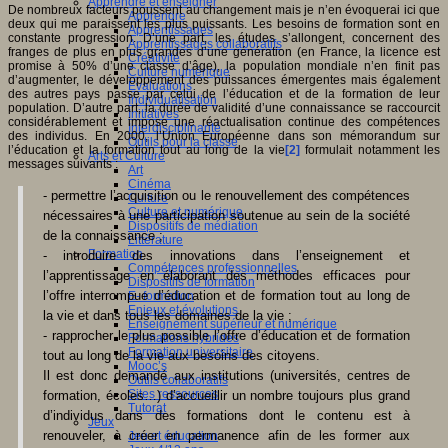
Apprendre et enseigner
De nombreux facteurs poussent au changement mais je n’en évoquerai ici que
Apprendre
deux qui me paraissent les plus puissants. Les besoins de formation sont en
Apprentissages
constante progression. D’une part, les études s’allongent, concernent des
Apprentissages collaboratifs
franges de plus en plus grandes d’une génération (en France, la licence est
Créativité
promise à 50% d’une classe d’âge), la population mondiale n’en finit pas
Culture numérique
d’augmenter, le développement des puissances émergentes mais également
Evaluations
des autres pays passe par celui de l’éducation et de la formation de leur
Individualisation
population. D’autre part, la durée de validité d’une connaissance se raccourcit
Initiatives
considérablement et impose une réactualisation continue des compétences
Interdisciplinarité
des individus. En 2000, l’Union Européenne dans son mémorandum sur
Outils pour la classe
l’éducation et la formation tout au long de la vie
[2]
formulait notamment les
Arts et Culture
messages suivants :
Art
Cinéma
- permettre l’acquisition ou le renouvellement des compétences
Culture
Culture et numérique
nécessaires à une participation soutenue au sein de la société
Dispositifs de médiation
de la connaissance ;
Littérature
Formation
- introduire des innovations dans l’enseignement et
Compétences professionnelles
l’apprentissage en élaborant des méthodes efficaces pour
Dispositifs de formation
l’offre interrompue d’éducation et de formation tout au long de
E- formation
Enjeux et évolutions
la vie et dans tous les domaines de la vie ;
Enseignement supérieur et numérique
- rapprocher le plus possible l’offre d’éducation et de formation
Formations hybrides
Formation universitaire
tout au long de la vie aux besoins des citoyens.
Mooc’s
Il est donc demandé aux institutions (universités, centres de
Outils collaboratifs
Sites ressources
formation, écoles…) d’accueillir un nombre toujours plus grand
Tutorat
d’individus dans des formations dont le contenu est à
Jeux
renouveler, à créer en permanence afin de les former aux
Jeu et éducation