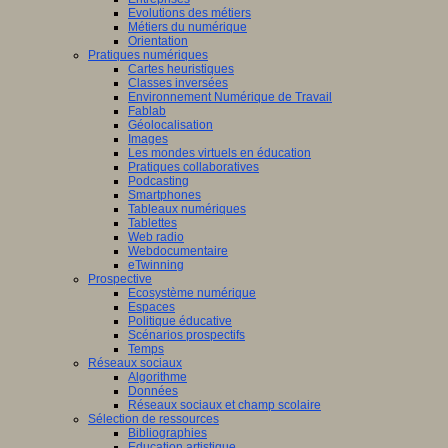
Evolutions des métiers
Métiers du numérique
Orientation
Pratiques numériques
Cartes heuristiques
Classes inversées
Environnement Numérique de Travail
Fablab
Géolocalisation
Images
Les mondes virtuels en éducation
Pratiques collaboratives
Podcasting
Smartphones
Tableaux numériques
Tablettes
Web radio
Webdocumentaire
eTwinning
Prospective
Ecosystème numérique
Espaces
Politique éducative
Scénarios prospectifs
Temps
Réseaux sociaux
Algorithme
Données
Réseaux sociaux et champ scolaire
Sélection de ressources
Bibliographies
Education artistique