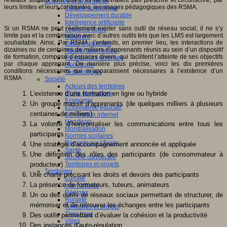
Sciences et techniques
leurs limites et leurs contraintes, les usages pédagogiques des RSMA.
Culture scientifique
Développement durable
Intelligence artificielle
Si un RSMA ne peut réellement exister sans outil de réseau social, il ne s’y
Logiciels libres
limite pas et la combinaison avec d’autres outils tels que les LMS est largement
Métavers
souhaitable. Ainsi, Par RSMA, j’entends, en premier lieu, les interactions de
Outils et logiciels
dizaines ou de centaines de milliers d’apprenants réunis au sein d’un dispositif
Réalité augmentée
de formation, composé d’espaces divers, qui facilitent l’atteinte de ses objectifs
Ressources sciences
par chaque apprenant. De manière plus précise, voici les dix premières
Robotique
conditions nécessaires qui m’apparaissent nécessaires à l’existence d’un
Technologies
RSMA :
Société
Acteurs des territoires
L’existence d’une formation en ligne ou hybride
Ecole et structure
Economie
Un groupe massif d’apprenants (de quelques milliers à plusieurs
Ecosystème éducatif
centaines de milliers)
Génération internet
Handicap
La volonté d’horizontaliser les communications entre tous les
Mondialisation
participants
Normes scolaires
Regards sur l’Ecole
Une stratégie d’accompagnement annoncée et appliquée
Santé
Une définition des rôles des participants (de consommateur à
Société connectée
producteur)
Territoires et projets
Territoires
Une charte précisant les droits et devoirs des participants
Europe
La présence de formateurs, tuteurs, animateurs
International
Régions
Un ou des outils de réseaux sociaux permettant de structurer, de
Ruralité
mémoriser et de retrouver les échanges entre les participants
Territoires et projets
Tiers lieux
Des outils permettant d’évaluer la cohésion et la productivité
Villes
Des instances d’auto-régulation