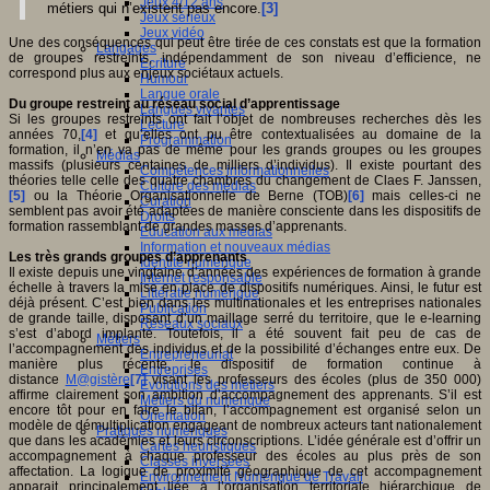
Jeux 4/12 ans
métiers qui n’existent pas encore.
[3]
Jeux sérieux
Jeux vidéo
Une des conséquences qui peut être tirée de ces constats est que la formation
Langages
de groupes restreints, indépendamment de son niveau d’efficience, ne
Ecriture
correspond plus aux enjeux sociétaux actuels.
Humour
Langue orale
Du groupe restreint au réseau social d’apprentissage
Langues vivantes
Si les groupes restreints ont fait l’objet de nombreuses recherches dès les
Lecture
années 70,
[4]
et qu’elles ont pu être contextualisées au domaine de la
Programmation
formation, il n’en va pas de même pour les grands groupes ou les groupes
Médias
massifs (plusieurs centaines de milliers d’individus). Il existe pourtant des
Compétences informationnelles
théories telle celle des quatre chambres du changement de Claes F. Janssen,
Culture des médias
[5]
ou la Théorie Organisationnelle de Berne (TOB)
[6]
mais celles-ci ne
Curation
semblent pas avoir été adaptées de manière consciente dans les dispositifs de
Droits
formation rassemblant de grandes masses d’apprenants.
Education aux médias
Information et nouveaux médias
Les très grands groupes d’apprenants
Identité numérique
Il existe depuis une vingtaine d’années des expériences de formation à grande
Internet responsable
échelle à travers la mise en place de dispositifs numériques. Ainsi, le futur est
Littératie numérique
déjà présent. C’est bien dans les multinationales et les entreprises nationales
Publication
de grande taille, disposant d’un maillage serré du territoire, que le e-learning
Réseaux sociaux
s’est d’abord implanté. Toutefois, il a été souvent fait peu de cas de
Métiers
l’accompagnement des individus et de la possibilité d’échanges entre eux. De
Entrepreneuriat
manière plus récente, le dispositif de formation continue à
Entreprises
distance
M@gistère
[7]
visant les professeurs des écoles (plus de 350 000)
Evolutions des métiers
affirme clairement son ambition d’accompagnement des apprenants. S’il est
Métiers du numérique
encore tôt pour en faire le bilan, l’accompagnement est organisé selon un
Orientation
modèle de démultiplication engageant de nombreux acteurs tant nationalement
Pratiques numériques
que dans les académies et leurs circonscriptions. L’idée générale est d’offrir un
Cartes heuristiques
accompagnement à chaque professeur des écoles au plus près de son
Classes inversées
affectation. La logique de proximité géographique de cet accompagnement
Environnement Numérique de Travail
apparait principalement liée à l’organisation territoriale hiérarchique de