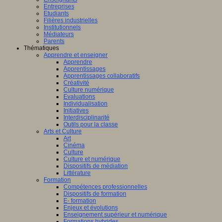
Entreprises
Etudiants
Filières industrielles
Institutionnels
Médiateurs
Parents
Thématiques
Apprendre et enseigner
Apprendre
Apprentissages
Apprentissages collaboratifs
Créativité
Culture numérique
Evaluations
Individualisation
Initiatives
Interdisciplinarité
Outils pour la classe
Arts et Culture
Art
Cinéma
Culture
Culture et numérique
Dispositifs de médiation
Littérature
Formation
Compétences professionnelles
Dispositifs de formation
E- formation
Enjeux et évolutions
Enseignement supérieur et numérique
Formations hybrides