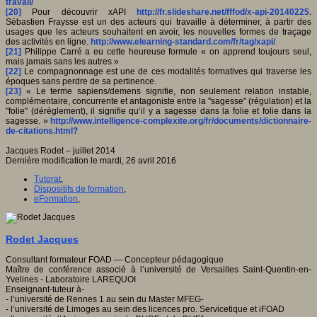
travail/
[20]
Pour découvrir xAPI
http://fr.slideshare.net/fffod/x-api-20140225
.
Sébastien Fraysse est un des acteurs qui travaille à déterminer, à partir des
usages que les acteurs souhaitent en avoir, les nouvelles formes de traçage
des activités en ligne.
http://www.elearning-standard.com/fr/tag/xapi/
[21]
Philippe Carré a eu cette heureuse formule « on apprend toujours seul,
mais jamais sans les autres »
[22]
Le compagnonnage est une de ces modalités formatives qui traverse les
époques sans perdre de sa pertinence.
[23]
« Le terme sapiens/demens signifie, non seulement relation instable,
complémentaire, concurrente et antagoniste entre la "sagesse" (régulation) et la
"folie" (dérèglement), il signifie qu’il y a sagesse dans la folie et folie dans la
sagesse. »
http://www.intelligence-complexite.org/fr/documents/dictionnaire-
de-citations.html?
Jacques Rodet – juillet 2014
Dernière modification le mardi, 26 avril 2016
Tutorat
,
Dispositifs de formation
,
eFormation
,
Rodet Jacques
Consultant formateur FOAD — Concepteur pédagogique
Maître de conférence associé à l’université de Versailles Saint-Quentin-en-
Yvelines - Laboratoire LAREQUOI
Enseignant-tuteur à-
- l’université de Rennes 1 au sein du Master MFEG-
- l’université de Limoges au sein des licences pro. Servicetique et iFOAD