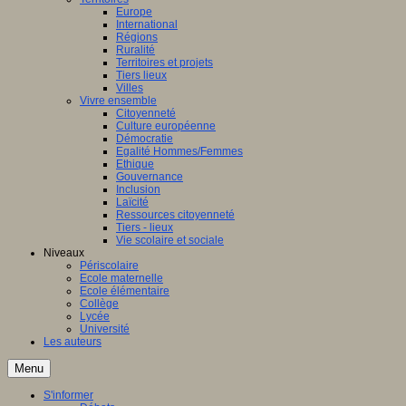
Europe
International
Régions
Ruralité
Territoires et projets
Tiers lieux
Villes
Vivre ensemble
Citoyenneté
Culture européenne
Démocratie
Egalité Hommes/Femmes
Ethique
Gouvernance
Inclusion
Laïcité
Ressources citoyenneté
Tiers - lieux
Vie scolaire et sociale
Niveaux
Périscolaire
Ecole maternelle
Ecole élémentaire
Collège
Lycée
Université
Les auteurs
Menu
S'informer