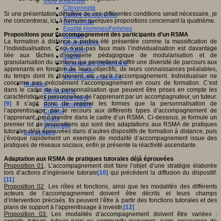
Vivre ensemble
Citoyenneté
Si une présentation détaillée de ces différentes conditions serait nécessaire, je
Culture européenne
me concentrerai, ici, à formuler quelques propositions concernant la quatrième.
Démocratie
Egalité Hommes/Femmes
Propositions pour l’accompagnement des participants d’un RSMA
Ethique
La formation à distance a parfois été présentée comme la massification de
Gouvernance
l’individualisation. Ceci n’est pas faux mais l’individualisation est davantage
Inclusion
liée aux tâches d’ingénierie pédagogique de modularisation et de
Laïcité
granularisation du contenu qui permettent d’offrir une diversité de parcours aux
Ressources citoyenneté
apprenants en fonction de leurs objectifs, de leurs connaissances préalables,
Tiers - lieux
du temps dont ils disposent, etc., qu’à l’accompagnement. Individualiser ne
Vie scolaire et sociale
concerne pas précisément l’accompagnement en cours de formation. C’est
Niveaux
dans le cadre de la personnalisation que peuvent être prises en compte les
Périscolaire
caractéristiques personnelles de l’apprenant par un accompagnateur, un tuteur.
Ecole maternelle
[9]
Il s’agit donc de repérer les formes que la personnalisation de
Ecole élémentaire
l’apprentissage, par le recours aux différents types d’accompagnement de
Collège
l’apprenant, peut prendre dans le cadre d’un RSMA. Ci-dessous, je formule un
Lycée
premier lot de propositions qui sont des adaptations aux RSMA de pratiques
Université
tutorales déjà éprouvées dans d’autres dispositifs de formation à distance, puis
Les auteurs
j’évoque rapidement un exemple de modalité d’accompagnement issue des
pratiques de réseaux sociaux, enfin je présente la réactivité ascendante.
Adaptation aux RSMA de pratiques tutorales déjà éprouvées
Proposition 01
. L’accompagnement doit faire l’objet d’une stratégie élaborée
lors d’actions d’ingénierie tutorale
[10]
qui précèdent la diffusion du dispositif.
[11]
Proposition 02
. Les rôles et fonctions, ainsi que les modalités des différents
acteurs de l’accompagnement doivent être décrits et leurs champs
d’intervention précisés. Ils peuvent l’être à partir des fonctions tutorales et des
plans de support à l’apprentissage à investir.
[12]
Proposition 03.
Les modalités d’accompagnement doivent être variées :
experts, tuteurs, tuteurs-pairs ou community managers, pairs, ressources de