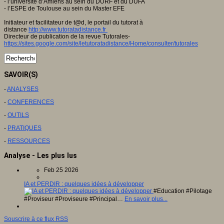
- l’université d’Amiens au sein du DURF et du DUFA
- l’ESPE de Toulouse au sein du Master EFE
Initiateur et facilitateur de t@d, le portail du tutorat à
distance
http://www.tutoratadistance.fr
Directeur de publication de la revue Tutorales-
https://sites.google.com/site/letutoratadistance/Home/consulter/tutorales
SAVOIR(S)
-
ANALYSES
-
CONFERENCES
-
OUTILS
-
PRATIQUES
-
RESSOURCES
Analyse - Les plus lus
Feb 25 2026
IA et PERDIR : quelques idées à développer
#Education #Pilotage
#Proviseur #Proviseure #Principal…
En savoir plus...
Souscrire à ce flux RSS