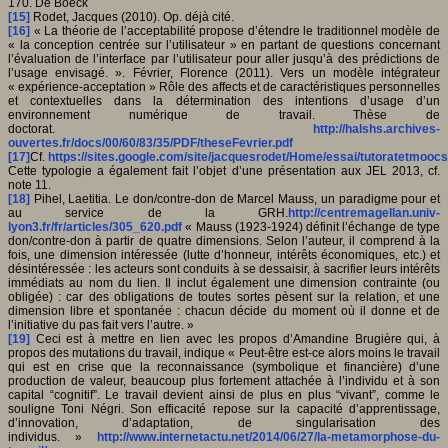
170. De Boeck
[15]
Rodet, Jacques (2010). Op. déjà cité.
[16]
« La théorie de l’acceptabilité propose d’étendre le traditionnel modèle de
« la conception centrée sur l’utilisateur » en partant de questions concernant
l’évaluation de l’interface par l’utilisateur pour aller jusqu’à des prédictions de
l’usage envisagé. ». Février, Florence (2011). Vers un modèle intégrateur
« expérience-acceptation » Rôle des affects et de caractéristiques personnelles
et contextuelles dans la détermination des intentions d’usage d’un
environnement numérique de travail. Thèse de
doctorat.
http://halshs.archives-
ouvertes.fr/docs/00/60/83/35/PDF/theseFevrier.pdf
[17]
Cf.
https://sites.google.com/site/jacquesrodet/Home/essai/tutoratetmoocs
Cette typologie a également fait l’objet d’une présentation aux JEL 2013, cf.
note 11.
[18]
Pihel, Laetitia. Le don/contre-don de Marcel Mauss, un paradigme pour et
au service de la GRH.
http://centremagellan.univ-
lyon3.fr/fr/articles/305_620.pdf
« Mauss (1923-1924) définit l’échange de type
don/contre-don à partir de quatre dimensions. Selon l’auteur, il comprend à la
fois, une dimension intéressée (lutte d’honneur, intérêts économiques, etc.) et
désintéressée : les acteurs sont conduits à se dessaisir, à sacrifier leurs intérêts
immédiats au nom du lien. Il inclut également une dimension contrainte (ou
obligée) : car des obligations de toutes sortes pèsent sur la relation, et une
dimension libre et spontanée : chacun décide du moment où il donne et de
l’initiative du pas fait vers l’autre. »
[19]
Ceci est à mettre en lien avec les propos d’Amandine Brugière qui, à
propos des mutations du travail, indique « Peut-être est-ce alors moins le travail
qui est en crise que la reconnaissance (symbolique et financière) d’une
production de valeur, beaucoup plus fortement attachée à l’individu et à son
capital “cognitif”. Le travail devient ainsi de plus en plus “vivant”, comme le
souligne Toni Négri. Son efficacité repose sur la capacité d’apprentissage,
d’innovation, d’adaptation, de singularisation des
individus. »
http://www.internetactu.net/2014/06/27/la-metamorphose-du-