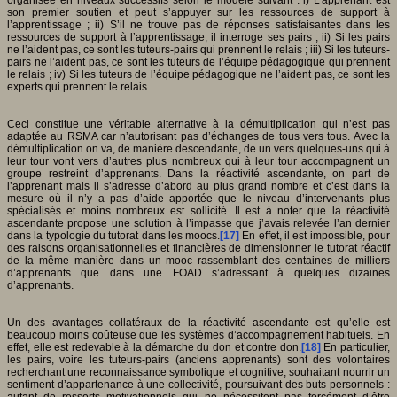
son premier soutien et peut s’appuyer sur les ressources de support à
l’apprentissage ; ii) S’il ne trouve pas de réponses satisfaisantes dans les
ressources de support à l’apprentissage, il interroge ses pairs ; ii) Si les pairs
ne l’aident pas, ce sont les tuteurs-pairs qui prennent le relais ; iii) Si les tuteurs-
pairs ne l’aident pas, ce sont les tuteurs de l’équipe pédagogique qui prennent
le relais ; iv) Si les tuteurs de l’équipe pédagogique ne l’aident pas, ce sont les
experts qui prennent le relais.
Ceci constitue une véritable alternative à la démultiplication qui n’est pas
adaptée au RSMA car n’autorisant pas d’échanges de tous vers tous. Avec la
démultiplication on va, de manière descendante, de un vers quelques-uns qui à
leur tour vont vers d’autres plus nombreux qui à leur tour accompagnent un
groupe restreint d’apprenants. Dans la réactivité ascendante, on part de
l’apprenant mais il s’adresse d’abord au plus grand nombre et c’est dans la
mesure où il n’y a pas d’aide apportée que le niveau d’intervenants plus
spécialisés et moins nombreux est sollicité. Il est à noter que la réactivité
ascendante propose une solution à l’impasse que j’avais relevée l’an dernier
dans la typologie du tutorat dans les moocs.
[17]
En effet, il est impossible, pour
des raisons organisationnelles et financières de dimensionner le tutorat réactif
de la même manière dans un mooc rassemblant des centaines de milliers
d’apprenants que dans une FOAD s’adressant à quelques dizaines
d’apprenants.
Un des avantages collatéraux de la réactivité ascendante est qu’elle est
beaucoup moins coûteuse que les systèmes d’accompagnement habituels. En
effet, elle est redevable à la démarche du don et contre don.
[18]
En particulier,
les pairs, voire les tuteurs-pairs (anciens apprenants) sont des volontaires
recherchant une reconnaissance symbolique et cognitive, souhaitant nourrir un
sentiment d’appartenance à une collectivité, poursuivant des buts personnels :
autant de ressorts motivationnels qui ne nécessitent pas forcément d’être