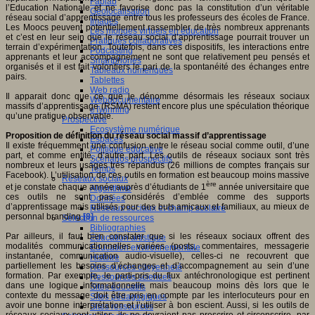
Fablab
l’Education Nationale et ne favorise donc pas la constitution d’un véritable
Géolocalisation
réseau social d’apprentissage entre tous les professeurs des écoles de France.
Images
Les Moocs peuvent potentiellement rassembler de très nombreux apprenants
Les mondes virtuels en éducation
et c’est en leur sein que le réseau social d’apprentissage pourrait trouver un
Pratiques collaboratives
terrain d’expérimentation. Toutefois, dans ces dispositifs, les interactions entre
Podcasting
apprenants et leur accompagnement ne sont que relativement peu pensés et
Smartphones
organisés et il est fait volontiers le pari de la spontanéité des échanges entre
Tableaux numériques
pairs.
Tablettes
Web radio
Il apparait donc que ce que je dénomme désormais les réseaux sociaux
Webdocumentaire
massifs d’apprentissage (RSMA) restent encore plus une spéculation théorique
eTwinning
qu’une pratique observable.
Prospective
Ecosystème numérique
Proposition de définition du réseau social massif d’apprentissage
Espaces
Il existe fréquemment une confusion entre le réseau social comme outil, d’une
Politique éducative
part, et comme entité, d’autre part. Les outils de réseaux sociaux sont très
Scénarios prospectifs
nombreux et leurs usages très répandus (26 millions de comptes français sur
Temps
Facebook). L’utilisation de ces outils en formation est beaucoup moins massive
Réseaux sociaux
ère
et je constate chaque année auprès d’étudiants de 1
année universitaire que
Algorithme
ces outils ne sont pas considérés d’emblée comme des supports
Données
d’apprentissage mais utilisés pour des buts amicaux et familiaux, au mieux de
Réseaux sociaux et champ scolaire
personnal branding.
[8]
Sélection de ressources
Bibliographies
Par ailleurs, il faut bien constater que si les réseaux sociaux offrent des
Education artistique
modalités communicationnelles variées (posts, commentaires, messagerie
Education environnementale
instantanée, communication audio-visuelle), celles-ci ne recouvrent que
Histoire
partiellement les besoins d’échanges et d’accompagnement au sein d’une
Ressources citoyenneté
formation. Par exemple, le parti-pris du flux antéchronologique est pertinent
Ressources sciences
dans une logique informationnelle mais beaucoup moins dès lors que le
Sites éducatifs
contexte du message doit être pris en compte par les interlocuteurs pour en
Sites pédagogiques
avoir une bonne interprétation et l’utiliser à bon escient. Aussi, si les outils de
Sites ressources
réseaux sociaux sont utiles, ils ne devraient pas prescrire et circonscrire, par