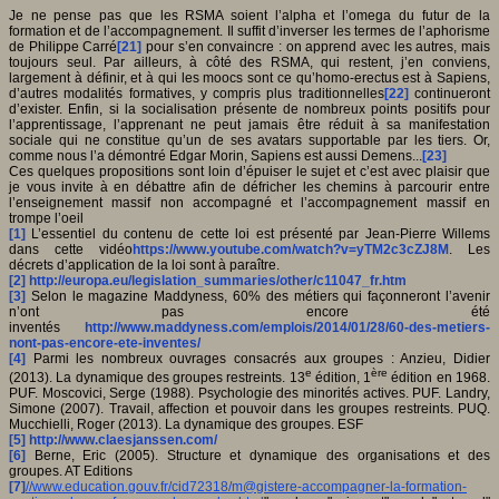
Je ne pense pas que les RSMA soient l’alpha et l’omega du futur de la
formation et de l’accompagnement. Il suffit d’inverser les termes de l’aphorisme
de Philippe Carré
[21]
pour s’en convaincre : on apprend avec les autres, mais
toujours seul. Par ailleurs, à côté des RSMA, qui restent, j’en conviens,
largement à définir, et à qui les moocs sont ce qu’homo-erectus est à Sapiens,
d’autres modalités formatives, y compris plus traditionnelles
[22]
continueront
d’exister. Enfin, si la socialisation présente de nombreux points positifs pour
l’apprentissage, l’apprenant ne peut jamais être réduit à sa manifestation
sociale qui ne constitue qu’un de ses avatars supportable par les tiers. Or,
comme nous l’a démontré Edgar Morin, Sapiens est aussi Demens...
[23]
Ces quelques propositions sont loin d’épuiser le sujet et c’est avec plaisir que
je vous invite à en débattre afin de défricher les chemins à parcourir entre
l’enseignement massif non accompagné et l’accompagnement massif en
trompe l’oeil
[1]
L’essentiel du contenu de cette loi est présenté par Jean-Pierre Willems
dans cette vidéo
https://www.youtube.com/watch?v=yTM2c3cZJ8M
. Les
décrets d’application de la loi sont à paraître.
[2]
http://europa.eu/legislation_summaries/other/c11047_fr.htm
[3]
Selon le magazine Maddyness, 60% des métiers qui façonneront l’avenir
n’ont pas encore été
inventés
http://www.maddyness.com/emplois/2014/01/28/60-des-metiers-
nont-pas-encore-ete-inventes/
[4]
Parmi les nombreux ouvrages consacrés aux groupes : Anzieu, Didier
e
ère
(2013). La dynamique des groupes restreints. 13
édition, 1
édition en 1968.
PUF. Moscovici, Serge (1988). Psychologie des minorités actives. PUF. Landry,
Simone (2007). Travail, affection et pouvoir dans les groupes restreints. PUQ.
Mucchielli, Roger (2013). La dynamique des groupes. ESF
[5]
http://www.claesjanssen.com/
[6]
Berne, Eric (2005). Structure et dynamique des organisations et des
groupes. AT Editions
[7]
//www.education.gouv.fr/cid72318/
m@gistere-accompagner-la-formation-