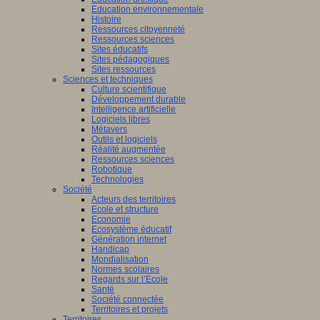
Education environnementale
Histoire
Ressources citoyenneté
Ressources sciences
Sites éducatifs
Sites pédagogiques
Sites ressources
Sciences et techniques
Culture scientifique
Développement durable
Intelligence artificielle
Logiciels libres
Métavers
Outils et logiciels
Réalité augmentée
Ressources sciences
Robotique
Technologies
Société
Acteurs des territoires
Ecole et structure
Economie
Ecosystème éducatif
Génération internet
Handicap
Mondialisation
Normes scolaires
Regards sur l’Ecole
Santé
Société connectée
Territoires et projets
Territoires