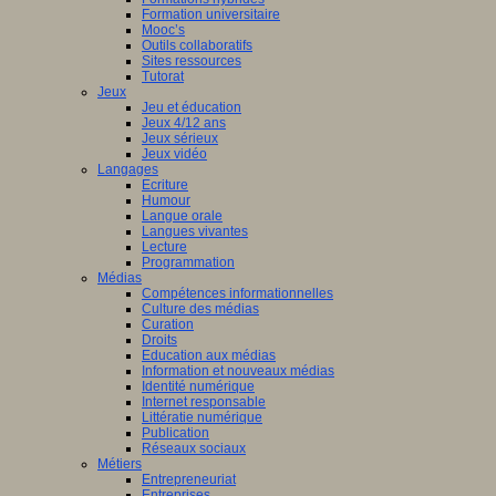
Formation universitaire
Mooc’s
Outils collaboratifs
Sites ressources
Tutorat
Jeux
Jeu et éducation
Jeux 4/12 ans
Jeux sérieux
Jeux vidéo
Langages
Ecriture
Humour
Langue orale
Langues vivantes
Lecture
Programmation
Médias
Compétences informationnelles
Culture des médias
Curation
Droits
Education aux médias
Information et nouveaux médias
Identité numérique
Internet responsable
Littératie numérique
Publication
Réseaux sociaux
Métiers
Entrepreneuriat
Entreprises