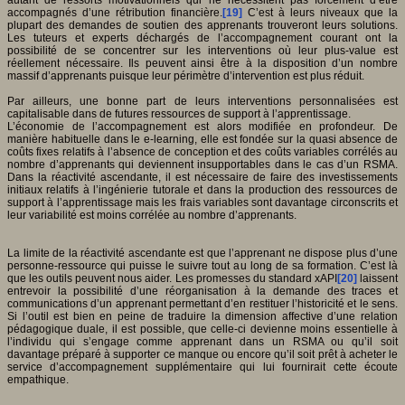
accompagnés d’une rétribution financière.
[19]
C’est à leurs niveaux que la
plupart des demandes de soutien des apprenants trouveront leurs solutions.
Les tuteurs et experts déchargés de l’accompagnement courant ont la
possibilité de se concentrer sur les interventions où leur plus-value est
réellement nécessaire. Ils peuvent ainsi être à la disposition d’un nombre
massif d’apprenants puisque leur périmètre d’intervention est plus réduit.
Par ailleurs, une bonne part de leurs interventions personnalisées est
capitalisable dans de futures ressources de support à l’apprentissage.
L’économie de l’accompagnement est alors modifiée en profondeur. De
manière habituelle dans le e-learning, elle est fondée sur la quasi absence de
coûts fixes relatifs à l’absence de conception et des coûts variables corrélés au
nombre d’apprenants qui deviennent insupportables dans le cas d’un RSMA.
Dans la réactivité ascendante, il est nécessaire de faire des investissements
initiaux relatifs à l’ingénierie tutorale et dans la production des ressources de
support à l’apprentissage mais les frais variables sont davantage circonscrits et
leur variabilité est moins corrélée au nombre d’apprenants.
La limite de la réactivité ascendante est que l’apprenant ne dispose plus d’une
personne-ressource qui puisse le suivre tout au long de sa formation. C’est là
que les outils peuvent nous aider. Les promesses du standard xAPI
[20]
laissent
entrevoir la possibilité d’une réorganisation à la demande des traces et
communications d’un apprenant permettant d’en restituer l’historicité et le sens.
Si l’outil est bien en peine de traduire la dimension affective d’une relation
pédagogique duale, il est possible, que celle-ci devienne moins essentielle à
l’individu qui s’engage comme apprenant dans un RSMA ou qu’il soit
davantage préparé à supporter ce manque ou encore qu’il soit prêt à acheter le
service d’accompagnement supplémentaire qui lui fournirait cette écoute
empathique.