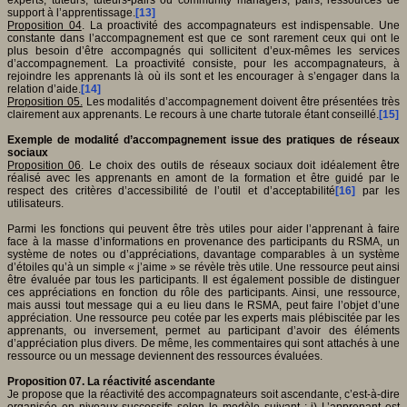
support à l’apprentissage.
[13]
Proposition 04
. La proactivité des accompagnateurs est indispensable. Une
constante dans l’accompagnement est que ce sont rarement ceux qui ont le
plus besoin d’être accompagnés qui sollicitent d’eux-mêmes les services
d’accompagnement. La proactivité consiste, pour les accompagnateurs, à
rejoindre les apprenants là où ils sont et les encourager à s’engager dans la
relation d’aide.
[14]
Proposition 05.
Les modalités d’accompagnement doivent être présentées très
clairement aux apprenants. Le recours à une charte tutorale étant conseillé.
[15]
Exemple de modalité d’accompagnement issue des pratiques de réseaux
sociaux
Proposition 06
. Le choix des outils de réseaux sociaux doit idéalement être
réalisé avec les apprenants en amont de la formation et être guidé par le
respect des critères d’accessibilité de l’outil et d’acceptabilité
[16]
par les
utilisateurs.
Parmi les fonctions qui peuvent être très utiles pour aider l’apprenant à faire
face à la masse d’informations en provenance des participants du RSMA, un
système de notes ou d’appréciations, davantage comparables à un système
d’étoiles qu’à un simple « j’aime » se révèle très utile. Une ressource peut ainsi
être évaluée par tous les participants. Il est également possible de distinguer
ces appréciations en fonction du rôle des participants. Ainsi, une ressource,
mais aussi tout message qui a eu lieu dans le RSMA, peut faire l’objet d’une
appréciation. Une ressource peu cotée par les experts mais plébiscitée par les
apprenants, ou inversement, permet au participant d’avoir des éléments
d’appréciation plus divers. De même, les commentaires qui sont attachés à une
ressource ou un message deviennent des ressources évaluées.
Proposition 07. La réactivité ascendante
Je propose que la réactivité des accompagnateurs soit ascendante, c’est-à-dire
organisée en niveaux successifs selon le modèle suivant : i) L’apprenant est