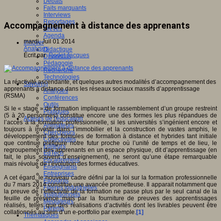
Débats
Faits marquants
Interviews
Reportages
Accompagnement à distance des apprenants
Brèves
Agenda
mardi, Juil 01 2014
Innover
Analyses
Didactique
Écrit par
Rodet Jacques
Dispositifs
Pédagogie
Recherche
Technologies
La réactivité ascendante, et quelques autres modalités d’accompagnement des
Savoir(s)
apprenants à distance dans les réseaux sociaux massifs d’apprentissage
Analyses
(RSMA)
Conférences
Outils
Si le « stage » de formation impliquant le rassemblement d’un groupe restreint
Pratiques
(5 à 20 personnes) constitue encore une des formes les plus répandues de
Acteurs de l'éducation
l’accès à la formation professionnelle, si les universités s’ingénient encore et
Animateurs
toujours à investir dans l’immobilier et la construction de vastes amphis, le
Chercheurs
développement des formules de formation à distance et hybrides tant initiale
Collectivités
que continue préfigure notre futur proche où l’unité de temps et de lieu, le
Editeurs
regroupement des apprenants en un espace physique, dit d’apprentissage (en
EdTech
fait, le plus souvent d’enseignement), ne seront qu’une étape remarquable
Encadrement
mais révolue de l’évolution des formes éducatives.
Enseignants
Entreprises
A cet égard, le nouveau cadre défini par la loi sur la formation professionnelle
Etudiants
du 7 mars 2014 constitue une avancée prometteuse. Il apparait notamment que
Filières industrielles
la preuve de l’effectivité de la formation ne passe plus par le seul canal de la
Institutionnels
feuille de présence mais par la fourniture de preuves des apprentissages
Médiateurs
réalisés, telles que des réalisations d’activités dont les livrables peuvent être
Parents
collationnés au sein d’un e-portfolio par exemple.
[1]
Thématiques