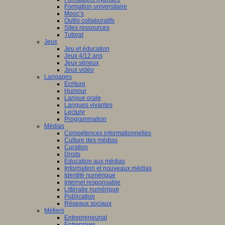
Formation universitaire
Mooc’s
Outils collaboratifs
Sites ressources
Tutorat
Jeux
Jeu et éducation
Jeux 4/12 ans
Jeux sérieux
Jeux vidéo
Langages
Ecriture
Humour
Langue orale
Langues vivantes
Lecture
Programmation
Médias
Compétences informationnelles
Culture des médias
Curation
Droits
Education aux médias
Information et nouveaux médias
Identité numérique
Internet responsable
Littératie numérique
Publication
Réseaux sociaux
Métiers
Entrepreneuriat
Entreprises