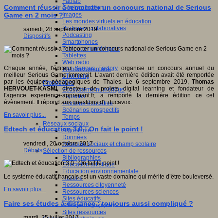
Fablab
Comment réussir à remporter un concours national de Serious
Géolocalisation
Images
Game en 2 mois ?
Les mondes virtuels en éducation
Pratiques collaboratives
samedi, 28 septembre 2019
Podcasting
Dispositifs
Smartphones
Tableaux numériques
Tablettes
Web radio
Chaque année, l'éditeur
Serious Factory
organise un concours annuel du
Webdocumentaire
meilleur Serious Game immersif. L'avant dernière édition avait été remportée
eTwinning
par les équipes pédagogiques de Thales. Le 6 septembre 2019,
Thomas
Prospective
HERVOUET-KASMI
, directeur de projets digital learning et fondateur de
Ecosystème numérique
l'agence experience-apprenant.fr, a remporté la dernière édition ce cet
Espaces
évènement. Il répond aux questions d'Educavox.
Politique éducative
Scénarios prospectifs
En savoir plus...
Temps
Réseaux sociaux
Edtech et éducation 3.0 : On fait le point !
Algorithme
Données
vendredi, 20 octobre 2017
Réseaux sociaux et champ scolaire
Débats
Sélection de ressources
Bibliographies
Education artistique
Education environnementale
Le système éducatif français est un vaste domaine qui mérite d’être bouleversé.
Histoire
Ressources citoyenneté
En savoir plus...
Ressources sciences
Sites éducatifs
Faire ses études à distance : toujours aussi compliqué ?
Sites pédagogiques
Sites ressources
mardi, 25 juillet 2017