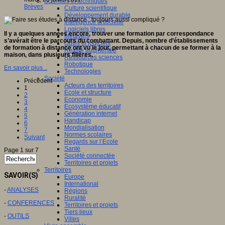
Sciences et techniques
Brèves
Culture scientifique
Développement durable
Intelligence artificielle
Logiciels libres
Il y a quelques années encore, trouver une formation par correspondance
Métavers
s’avérait être le parcours du combattant. Depuis, nombre d’établissements
Outils et logiciels
de formation à distance ont vu le jour, permettant à chacun de se former à la
Réalité augmentée
maison, dans plusieurs filières.
Ressources sciences
Robotique
En savoir plus...
Technologies
Société
Précédent
Acteurs des territoires
1
Ecole et structure
2
Economie
3
Ecosystème éducatif
4
Génération internet
5
Handicap
6
Mondialisation
7
Normes scolaires
Suivant
Regards sur l’Ecole
Santé
Page 1 sur 7
Société connectée
Territoires et projets
Territoires
SAVOIR(S)
Europe
International
-
ANALYSES
Régions
Ruralité
-
CONFERENCES
Territoires et projets
Tiers lieux
-
OUTILS
Villes