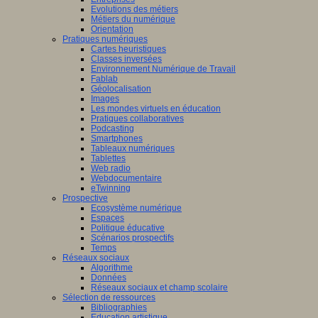
Evolutions des métiers
Métiers du numérique
Orientation
Pratiques numériques
Cartes heuristiques
Classes inversées
Environnement Numérique de Travail
Fablab
Géolocalisation
Images
Les mondes virtuels en éducation
Pratiques collaboratives
Podcasting
Smartphones
Tableaux numériques
Tablettes
Web radio
Webdocumentaire
eTwinning
Prospective
Ecosystème numérique
Espaces
Politique éducative
Scénarios prospectifs
Temps
Réseaux sociaux
Algorithme
Données
Réseaux sociaux et champ scolaire
Sélection de ressources
Bibliographies
Education artistique