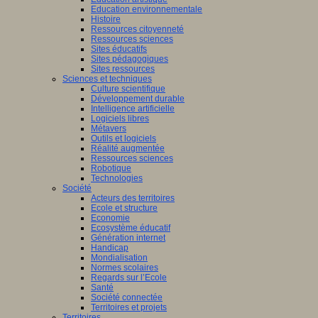
Education environnementale
Histoire
Ressources citoyenneté
Ressources sciences
Sites éducatifs
Sites pédagogiques
Sites ressources
Sciences et techniques
Culture scientifique
Développement durable
Intelligence artificielle
Logiciels libres
Métavers
Outils et logiciels
Réalité augmentée
Ressources sciences
Robotique
Technologies
Société
Acteurs des territoires
Ecole et structure
Economie
Ecosystème éducatif
Génération internet
Handicap
Mondialisation
Normes scolaires
Regards sur l’Ecole
Santé
Société connectée
Territoires et projets
Territoires