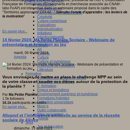
professeure agrégée d'histoire-géographie, présidente de l'A2FE (Association
Apprendre et enseigner
Française de Formateurs d'Enseignants et chercheuse associée au CNAM -
Apprendre
labo FoAP) est intervenue dans un webinaire proposé dans le cadre des
Apprentissages
"Territoires apprenants" OTA 62 : "
Stimuler l'envie d'apprendre : les leviers de
Apprentissages collaboratifs
la motivation
"
Créativité
Culture numérique
Evaluations
Individualisation
En savoir plus...
Initiatives
Interdisciplinarité
14 février 2024: Ma Petite Planète Scolaire - Webinaire de
Outils pour la classe
présentation et formation au jeu
Arts et Culture
Art
mardi, 06 février 2024
Cinéma
Agenda
Culture
Culture et numérique
Dispositifs de médiation
Littérature
Formation
Vous envisagez de mettre en place le challenge MPP au sein
Compétences professionnelles
de votre classe et souder vos élèves autour de la protection de
Dispositifs de formation
E- formation
la planète ?
Enjeux et évolutions
Enseignement supérieur et numérique
Par
Ma Petite Planète
Formations hybrides
1.5k followers
Formation universitaire
16.1k
participants accueillis
Mooc’s
En savoir plus...
Outils collaboratifs
Sites ressources
Alloprof et l’intelligence artificielle au service de la réussite
Tutorat
scolaire de élèves
Jeux
Jeu et éducation
dimanche, 13 août 2023