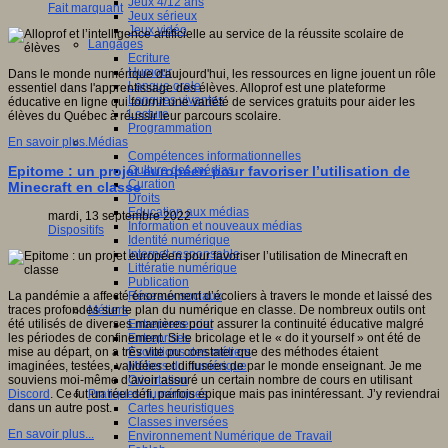
Jeux 4/12 ans
Fait marquant
Jeux sérieux
Jeux vidéo
Langages
Ecriture
Humour
Dans le monde numérique d'aujourd'hui, les ressources en ligne jouent un rôle
Langue orale
essentiel dans l'apprentissage des élèves. Alloprof est une plateforme
Langues vivantes
éducative en ligne qui fournit une variété de services gratuits pour aider les
Lecture
élèves du Québec à réussir leur parcours scolaire.
Programmation
Médias
En savoir plus...
Compétences informationnelles
Culture des médias
Epitome : un projet européen pour favoriser l’utilisation de
Curation
Minecraft en classe
Droits
Education aux médias
mardi, 13 septembre 2022
Information et nouveaux médias
Dispositifs
Identité numérique
Internet responsable
Littératie numérique
Publication
Réseaux sociaux
La pandémie a affecté énormément d’écoliers à travers le monde et laissé des
Métiers
traces profondes sur le plan du numérique en classe. De nombreux outils ont
Entrepreneuriat
été utilisés de diverses manières pour assurer la continuité éducative malgré
Entreprises
les périodes de confinement. Si le bricolage et le « do it yourself » ont été de
Evolutions des métiers
mise au départ, on a très vite pu constater que des méthodes étaient
Métiers du numérique
imaginées, testées, validées et diffusées de par le monde enseignant. Je me
Orientation
souviens moi-même d’avoir assuré un certain nombre de cours en utilisant
Pratiques numériques
Discord
. Ce fut un réel défi, parfois épique mais pas inintéressant. J’y reviendrai
Cartes heuristiques
dans un autre post.
Classes inversées
En savoir plus...
Environnement Numérique de Travail