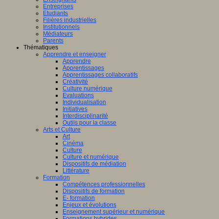
Entreprises
Etudiants
Filières industrielles
Institutionnels
Médiateurs
Parents
Thématiques
Apprendre et enseigner
Apprendre
Apprentissages
Apprentissages collaboratifs
Créativité
Culture numérique
Evaluations
Individualisation
Initiatives
Interdisciplinarité
Outils pour la classe
Arts et Culture
Art
Cinéma
Culture
Culture et numérique
Dispositifs de médiation
Littérature
Formation
Compétences professionnelles
Dispositifs de formation
E- formation
Enjeux et évolutions
Enseignement supérieur et numérique
Formations hybrides