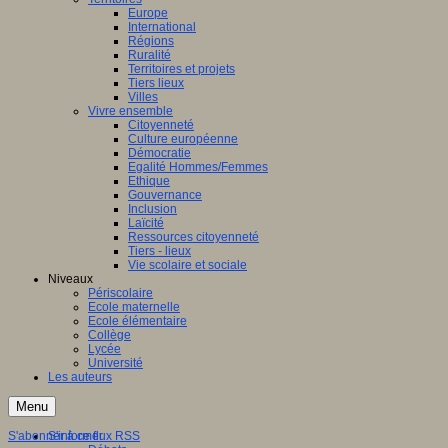
Europe
International
Régions
Ruralité
Territoires et projets
Tiers lieux
Villes
Vivre ensemble
Citoyenneté
Culture européenne
Démocratie
Egalité Hommes/Femmes
Ethique
Gouvernance
Inclusion
Laïcité
Ressources citoyenneté
Tiers - lieux
Vie scolaire et sociale
Niveaux
Périscolaire
Ecole maternelle
Ecole élémentaire
Collège
Lycée
Université
Les auteurs
Menu
S'abonner à ce flux RSS
S'informer