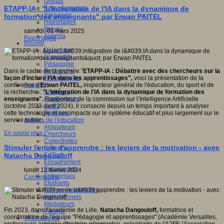
Débats
Faits marquants
ETAPP-IA : "L'intégration de l'IA dans la dynamique de
Interviews
formation des enseignants" par Erwan PAITEL
Reportages
Brèves
samedi, 01 mars 2025
Agenda
Reportages
Innover
Didactique
Dispositifs
Pédagogie
Recherche
Dans le cadre de la journée "
ETAPP-IA
: Débattre avec des chercheurs sur la
Technologies
façon d’inclure l’IA dans les apprentissages",
voici la présentation de la
Savoir(s)
conférence d'
Erwan PAITEL,
inspecteur général de l'éducation, du sport et de
Analyses
la recherche :
"L'intégration de l'IA dans la dynamique de formation des
Conférences
enseignants".
Rapporteur de la commission sur l’Intelligence Artificielle
Outils
(octobre 2023-avril 2024), il consacre depuis un temps important à analyser
Pratiques
cette technologie et ses impacts sur le système éducatif et plus largement sur le
Acteurs de l'éducation
service public.
Animateurs
En savoir plus...
Chercheurs
Collectivités
Stimuler l'envie d'apprendre : les leviers de la motivation - avec
Editeurs
EdTech
Natacha Dangouloff
Encadrement
Enseignants
lundi, 12 février 2024
Entreprises
Conférences
Etudiants
Filières industrielles
Institutionnels
Médiateurs
Fin 2023, dans l'académie de Lille,
Natacha Dangouloff,
formatrice et
Parents
coordinatrice de l'équipe "Pédagogie et apprentissages" (Académie Versailles,
Thématiques