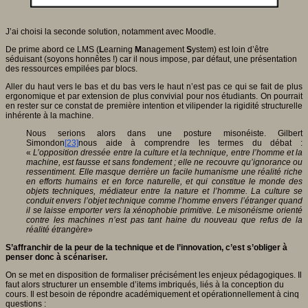
J’ai choisi la seconde solution, notamment avec Moodle.
De prime abord ce LMS (
L
earning
M
anagement
S
ystem) est loin d’être
séduisant (soyons honnêtes !) car il nous impose, par défaut, une présentation
des ressources empilées par blocs.
Aller du haut vers le bas et du bas vers le haut n’est pas ce qui se fait de plus
ergonomique et par extension de plus convivial pour nos étudiants. On pourrait
en rester sur ce constat de première intention et vilipender la rigidité structurelle
inhérente à la machine.
Nous serions alors dans une posture misonéiste. Gilbert
Simondon
[23]
nous aide à comprendre les termes du débat :
«
L’opposition dressée entre la culture et la technique, entre l’homme et la
machine, est fausse et sans fondement ; elle ne recouvre qu’ignorance ou
ressentiment. Elle masque derrière un facile humanisme une réalité riche
en efforts humains et en force naturelle, et qui constitue le monde des
objets techniques, médiateur entre la nature et l’homme. La culture se
conduit envers l’objet technique comme l’homme envers l’étranger quand
il se laisse emporter vers la xénophobie primitive. Le misonéisme orienté
contre les machines n’est pas tant haine du nouveau que refus de la
réalité étrangère
»
S’affranchir de la peur de la technique et de l’innovation, c’est s’obliger à
penser donc à scénariser.
On se met en disposition de formaliser précisément les enjeux pédagogiques. Il
faut alors structurer un ensemble d’items imbriqués, liés à la conception du
cours. Il est besoin de répondre académiquement et opérationnellement à cinq
questions :