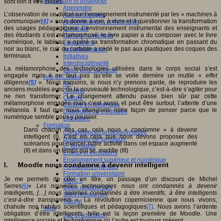
Apprendre et enseigner
sont loin d’être closes.
Apprendre
L’observation de ce débat sur l’enseignement instrumenté par les «
machines à
Apprentissages
communiquer
[4]
» nous donne à voir, à vivre et à questionner la transformation
Apprentissages collaboratifs
des usages pédagogiques. L’environnement instrumental des enseignants et
Créativité
des étudiants s’est métamorphosé, le livre papier a du composer avec le livre
Culture numérique
numérique, le tableau a opéré sa transformation chromatique en passant du
Evaluations
noir au blanc, le cuir du cartable a cédé le pas aux plastiques des coques des
Individualisation
terminaux.
Initiatives
Interdisciplinarité
La métamorphose des technologies utilisées dans le corps social s’est
Outils pour la classe
engagée mais il ne faut pas qu’elle se voile derrière un inutile «
effet
Arts et Culture
diligence
[5]
». Nous risquons, si nous n’y prenons garde, de reproduire les
Art
anciens modèles avec de la nouveauté technologique, c’est-à-dire s’agiter pour
Cinéma
ne rien transformer. Le changement attendu passe bien sûr par cette
Culture
métamorphose engagée mais c’est aussi, et peut être surtout, l’attente d’une
Culture et numérique
métanoia. Il faut que nous changions notre façon de penser parce que le
Dispositifs de médiation
numérique semble nous y pousser.
Littérature
Formation
Dans chacun des cas, cela nous «
condamne
» à devenir
Compétences professionnelles
intelligent (I), c’est en cela que nous devons proposer des
Dispositifs de formation
scénarios pour exercer notre activité dans cet espace augmenté
E- formation
(II) et dans un temps qui se modifie (III)
Enjeux et évolutions
Enseignement supérieur et numérique
I. Moodle nous condamne à devenir intelligent
Formations hybrides
Formation universitaire
Je me permets de citer en titre, un passage d’un discours de Michel
Mooc’s
Serres
[6]
«
Les nouvelles technologies nous ont condamnés à devenir
Outils collaboratifs
intelligents, […] nous sommes condamnés à être inventifs, à être intelligents
Sites ressources
c’est-à-dire transparents
». La révolution copernicienne que nous vivons,
Tutorat
chahute nos habitus scientifiques et pédagogiques
[7]
. Nous avons l’ardente
Jeux
obligation d’être intelligents, telle est la leçon première de Moodle. Une
Jeu et éducation
intelligence sociale et technologique où l’autre est toujours présent.