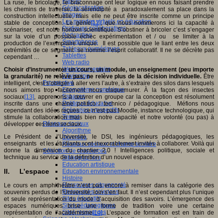
Fablab
La ruse, le bricolage, le braconnage ont leur logique en nous faisant prendre
Géolocalisation
les chemins de traverse, la sérendipité a paradoxalement sa place dans la
Images
construction intellectuelle, mais elle ne peut être inscrite comme un principe
Les mondes virtuels en éducation
stable de conception. Le génie
[12]
, que nous nommerons ici la capacité à
Pratiques collaboratives
scénariser, est notre horizon scientifique. S’obstiner à bricoler c’est s’engager
Podcasting
sur la voie d’un possible échec expérimentation et / ou se limiter à la
Smartphones
production de l’exemplaire unique. Il est possible que le liant entre les deux
Tableaux numériques
extrémités de ce segment se nomme l’esprit collaboratif. Il ne se décrète pas
Tablettes
cependant …
Web radio
Webdocumentaire
Choisir d’instrumenter un cours, un module, un enseignement (peu importe
eTwinning
la granularité) ne relève pas, ne relève plus de la décision individuelle.
Être
Prospective
intelligent, c’est s’obliger à aller vers l’autre, à s’extraire des silos dans lesquels
Ecosystème numérique
nous aimons trop facilement nous claquemurer. À la façon des insectes
Espaces
sociaux
[13]
, apprenons à œuvrer en groupe car la conception est résolument
Politique éducative
inscrite dans une chaine politico / technico / pédagogique. Méfions nous
Scénarios prospectifs
cependant des idées reçues ; ce n’est pas Moodle, instance technologique, qui
Temps
stimule la collaboration mais bien notre capacité et notre volonté (ou pas) à
Réseaux sociaux
développer ces liens sociaux.
Algorithme
Le Président de l’Université, le DSI, les ingénieurs pédagogiques, les
Données
enseignants et les étudiants sont inexorablement invités à collaborer. Voilà qui
Réseaux sociaux et champ scolaire
donne la dimension du chantier 2.0 ! Intelligences politique, sociale et
Sélection de ressources
technique au service de la définition d’un nouvel espace.
Bibliographies
Education artistique
II. L’espace
Education environnementale
Histoire
Ressources citoyenneté
Le cours en amphithéâtre n’est pas encore à remiser dans la catégorie des
Ressources sciences
souvenirs perdus de l’Université, loin s’en faut. Il n’est cependant plus l’unique
Sites éducatifs
et seule représentation du mode d’acquisition des savoirs. L’émergence des
Sites pédagogiques
espaces numériques brise une forme de tradition voire une certaine
Sites ressources
représentation de l’académisme
[14]
. L’espace de formation est en train de