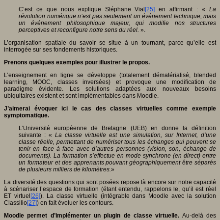
C’est ce que nous explique Stéphane Vial
[25]
en affirmant : «
La
révolution numérique n’est pas seulement un événement technique, mais
un événement philosophique majeur, qui modifie nos structures
perceptives et reconfigure notre sens du réel.
».
L’organisation spatiale du savoir se situe à un tournant, parce qu’elle est
interrogée sur ses fondements historiques.
Prenons quelques exemples pour illustrer le propos.
L’enseignement en ligne se développe (totalement dématérialisé, blended
learning, MOOC, classes inversées) et provoque une modification de
paradigme évidente. Les solutions adaptées aux nouveaux besoins
ubiquitaires existent et sont implémentables dans Moodle.
J’aimerai évoquer ici le cas des classes virtuelles comme exemple
symptomatique.
L’Université européenne de Bretagne (UEB) en donne la définition
suivante : «
La classe virtuelle est une simulation, sur Internet, d’une
classe réelle, permettant de numériser tous les échanges qui peuvent se
tenir en face à face avec d’autres personnes (vision, son, échange de
documents). La formation s’effectue en mode synchrone (en direct) entre
un formateur et des apprenants pouvant géographiquement être séparés
de plusieurs milliers de kilomètres.
»
La diversité des questions qui sont posées repose là encore sur notre capacité
à scénariser l’espace de formation (étant entendu, rappelons le, qu’il est réel
ET virtuel
[26]
). La classe virtuelle (intégrable dans Moodle avec la solution
Classilio
[27]
) en fait évoluer les contours.
Moodle permet d’implémenter un plugin de classe virtuelle.
Au-delà des