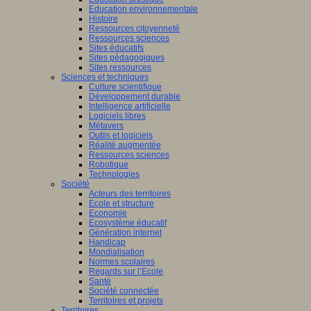
Education environnementale
Histoire
Ressources citoyenneté
Ressources sciences
Sites éducatifs
Sites pédagogiques
Sites ressources
Sciences et techniques
Culture scientifique
Développement durable
Intelligence artificielle
Logiciels libres
Métavers
Outils et logiciels
Réalité augmentée
Ressources sciences
Robotique
Technologies
Société
Acteurs des territoires
Ecole et structure
Economie
Ecosystème éducatif
Génération internet
Handicap
Mondialisation
Normes scolaires
Regards sur l’Ecole
Santé
Société connectée
Territoires et projets
Territoires