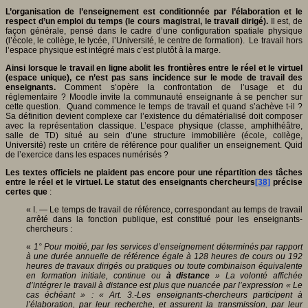
L’organisation de l’enseignement est conditionnée par l’élaboration et le
respect d’un emploi du temps (le cours magistral, le travail dirigé).
Il est, de
façon générale, pensé dans le cadre d’une configuration spatiale physique
(l’école, le collège, le lycée, l’Université, le centre de formation). Le travail hors
l’espace physique est intégré mais c’est plutôt à la marge.
Ainsi lorsque le travail en ligne abolit les frontières entre le réel et le virtuel
(espace unique), ce n’est pas sans incidence sur le mode de travail des
enseignants.
Comment s’opère la confrontation de l’usage et du
réglementaire ? Moodle invite la communauté enseignante à se pencher sur
cette question. Quand commence le temps de travail et quand s’achève t-il ?
Sa définition devient complexe car l’existence du dématérialisé doit composer
avec la représentation classique. L’espace physique (classe, amphithéâtre,
salle de TD) situé au sein d’une structure immobilière (école, collège,
Université) reste un critère de référence pour qualifier un enseignement. Quid
de l’exercice dans les espaces numérisés ?
Les textes officiels ne plaident pas encore pour une répartition des tâches
entre le réel et le virtuel. Le statut des enseignants chercheurs
[38]
précise
certes que
:
« I. ― Le temps de travail de référence, correspondant au temps de travail
arrêté dans la fonction publique, est constitué pour les enseignants-
chercheurs :
«
1° Pour moitié, par les services d’enseignement déterminés par rapport
à une durée annuelle de référence égale à 128 heures de cours ou 192
heures de travaux dirigés ou pratiques ou toute combinaison équivalente
en formation initiale, continue ou
à distance
» La volonté affichée
d’intégrer le travail à distance est plus que nuancée par l’expression « Le
cas échéant » : «
Art. 3.-Les enseignants-chercheurs participent à
l’élaboration, par leur recherche, et assurent la transmission, par leur