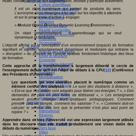
Sciences et techniques
muter, conséquence de son augmentation, Moodle y participe activement.
Culture scientifique
Il est un objet numérique qui permet de produire du sens.
Développement durable
L’acronyme nous renseigne à lui seul sur les objectifs à atteindre
Intelligence artificielle
et sur le programme d’action à engager.
Logiciels libres
Métavers
«
M
odular
O
bject-
O
riented
D
ynamic
L
earning
E
nvironment
».
Outils et logiciels
Réalité augmentée
Un objet (environnement) d’apprentissage qui se veut
Ressources sciences
dynamique et modulaire.
Robotique
Technologies
L’objectif affiché est la conception d’un environnement (espace) de formation
Société
signifiant et signifié, volontairement dynamique et modulaire qui entraine la
Acteurs des territoires
«
disruption
» du principe de l’unicité spatiale fondement historique des lieux
Ecole et structure
de formation.
Economie
Ecosystème éducatif
Cette approche de la transformation a largement débordé le cercle de
Génération internet
l’enseignement depuis qu’il est l’objet de débats à la CPU
[15]
(Conférence
Handicap
des Présidents d’Université).
Mondialisation
Normes scolaires
Les questions qui sont abordées placent le numérique comme un
Regards sur l’Ecole
élément central des analyses
– «
Le suivi des étudiants à distance
»,
Santé
«
Est-ce que nos statuts sont adaptés pour libérer ces énergies ?
», «
Des
Société connectée
demandes de plus en plus fortes de télétravail
»,
« Les enseignants
Territoires et projets
veulent pouvoir changer leurs pratiques pédagogiques. Comment
Territoires
prendre cela en compte, comment les valoriser ?
», «
Comment doit-on
Europe
calculer le service, dès lors que le présentiel n’est plus seul point de
International
repère ?
»
Régions
Ruralité
Apprendre dans et hors l’Université est une expression largement utilisée
Territoires et projets
dans les discours mais elle traduit probablement une vision datée des
Tiers lieux
débuts du numérique.
Villes