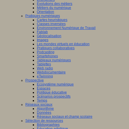
Evolutions des métiers
Métiers du numérique
Orientation
Pratiques numériques
Cartes heuristiques
Classes inversées
Environnement Numérique de Travail
Fablab
Géolocalisation
Images
Les mondes virtuels en éducation
Pratiques collaboratives
Podcasting
Smartphones
Tableaux numériques
Tablettes
Web radio
Webdocumentaire
eTwinning
Prospective
Ecosystème numérique
Espaces
Politique éducative
Scénarios prospectifs
Temps
Réseaux sociaux
Algorithme
Données
Réseaux sociaux et champ scolaire
Sélection de ressources
Bibliographies
Education artistique