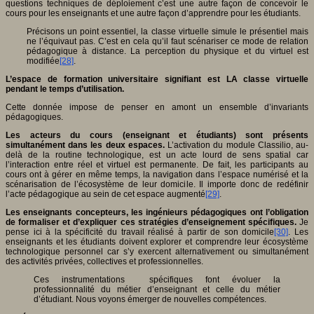
questions techniques de déploiement c’est une autre façon de concevoir le
cours pour les enseignants et une autre façon d’apprendre pour les étudiants.
Précisons un point essentiel, la classe virtuelle simule le présentiel mais
ne l’équivaut pas. C’est en cela qu’il faut scénariser ce mode de relation
pédagogique à distance. La perception du physique et du virtuel est
modifiée
[28]
.
L’espace de formation universitaire signifiant est LA classe virtuelle
pendant le temps d’utilisation.
Cette donnée impose de penser en amont un ensemble d’invariants
pédagogiques.
Les acteurs du cours (enseignant et étudiants) sont présents
simultanément dans les deux espaces.
L’activation du module Classilio, au-
delà de la routine technologique, est un acte lourd de sens spatial car
l’interaction entre réel et virtuel est permanente. De fait, les participants au
cours ont à gérer en même temps, la navigation dans l’espace numérisé et la
scénarisation de l’écosystème de leur domicile. Il importe donc de redéfinir
l’acte pédagogique au sein de cet espace augmenté
[29]
.
Les enseignants concepteurs, les ingénieurs pédagogiques ont l’obligation
de formaliser et d’expliquer ces stratégies d’enseignement spécifiques.
Je
pense ici à la spécificité du travail réalisé à partir de son domicile
[30]
. Les
enseignants et les étudiants doivent explorer et comprendre leur écosystème
technologique personnel car s’y exercent alternativement ou simultanément
des activités privées, collectives et professionnelles.
Ces instrumentations spécifiques font évoluer la
professionnalité du métier d’enseignant et celle du métier
d’étudiant. Nous voyons émerger de nouvelles compétences.