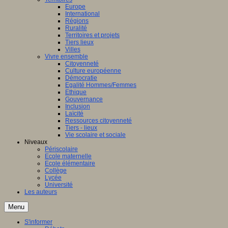
Europe
International
Régions
Ruralité
Territoires et projets
Tiers lieux
Villes
Vivre ensemble
Citoyenneté
Culture européenne
Démocratie
Egalité Hommes/Femmes
Ethique
Gouvernance
Inclusion
Laïcité
Ressources citoyenneté
Tiers - lieux
Vie scolaire et sociale
Niveaux
Périscolaire
Ecole maternelle
Ecole élémentaire
Collège
Lycée
Université
Les auteurs
Menu
S'informer