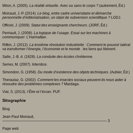
Milon, A. (2005).
La réalité virtuelle. Avec ou sans le corps ?
(autrement, Éd.)
Moiraud, J.-P. (2014).
Le blog, entre cadre universitaire et démarche
personnelle d’éditorialisation, un objet de subversion scientifique ?
LGDJ.
Officiel, J. (2009).
Statut des enseignants chercheurs.
(JORF, Éd.)
Perriault, J. (2008).
La logique de l’usage. Essai sur les machines à
communiquer.
L’Harmattan.
Rifkin, J. (2012).
La trosième révolution industrielle : Comment le pouvoir latéral
va transformer l’énergie, l’économie et le monde .
les liens qui libèrent.
Salle, J.-B. d. (1828).
La conduite des écoles chrétienne.
Serres, M. (2007). Interstice.
Simondon, G. (1958).
Du mode d’existence des objets techniques.
(Aubier, Éd.)
Theraulaz, G. (2002).
Comment les insectes sociaux peuvent-ils nous aider à
résoudre des problèmes complexes ?
Mardaga.
Vial, S. (2013).
l’Être et l’écran.
PUF.
Sitographie
Blog
Jean-Paul Moiraud,
—————————————————————————————- 3
Page web