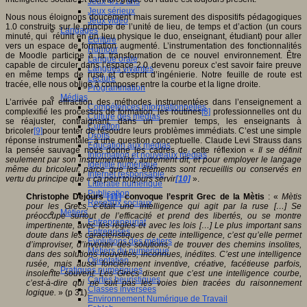
Jeux 4/12 ans
Jeux sérieux
Nous nous éloignons doucement mais surement des dispositifs pédagogiques
Jeux vidéo
1.0 construits sur le principe de l’unité de lieu, de temps et d’action (un cours
Langages
minuté, qui réunit en un lieu physique le duo, enseignant, étudiant) pour aller
Ecriture
vers un espace de formation augmenté. L’instrumentation des fonctionnalités
Humour
de Moodle participe à la transformation de ce nouvel environnement. Être
Langue orale
capable de circuler dans l’espace 2.0 devenu poreux c’est savoir faire preuve
Langues vivantes
en même temps de ruse et d’esprit d’ingénierie. Notre feuille de route est
Lecture
tracée, elle nous oblige à composer entre la courbe et la ligne droite.
Programmation
Médias
L’arrivée par effraction des méthodes instrumentées dans l’enseignement a
Compétences informationnelles
complexifié les processus de formation, les routines
[8]
professionnelles ont du
Culture des médias
se réajuster, contraignant, dans un premier temps, les enseignants à
Curation
bricoler
[9]
pour tenter de résoudre leurs problèmes immédiats. C’est une simple
Droits
réponse instrumentale, à une question conceptuelle. Claude Levi Strauss dans
Education aux médias
la pensée sauvage nous donne les cadres de cette réflexion «
Il se définit
Information et nouveaux médias
seulement par son instrumentalité, autrement dit, et pour employer le langage
Identité numérique
même du bricoleur, parce que les éléments sont recueillis ou conservés en
Internet responsable
vertu du principe que « ça peut toujours servir
[10]
».
Littératie numérique
Publication
Christophe Dejours
[11]
convoque l’esprit Grec de la Mètis
: «
Mètis
Réseaux sociaux
pour les Grecs, c’était une intelligence qui agit par la ruse […] Se
Métiers
préoccupe surtout de l’efficacité et prend des libertés, ou se montre
Entrepreneuriat
impertinente, avec les règles et avec les lois […] Le plus important sans
Entreprises
doute dans les caractéristiques de cette intelligence, c’est qu’elle permet
Evolutions des métiers
d’improviser, d’inventer des solutions, de trouver des chemins insolites,
Métiers du numérique
dans des solutions nouvelles, inconnues, inédites. C’est une intelligence
Orientation
rusée, mais aussi foncièrement inventive, créative, facétieuse parfois,
Pratiques numériques
insolente souvent. Les Grecs disent que c’est une intelligence courbe,
Cartes heuristiques
c’est-à-dire qui ne suit pas les voies bien tracées du raisonnement
Classes inversées
logique.
» (p 31).
Environnement Numérique de Travail