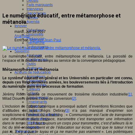
Débats
Faits marquants
Interviews
Reportages
Le numérique éducatif, entre métamorphose et
Brèves
métanoïa.
Agenda
Innover
Didactique
mardi, Juil 18 2017
Dispositifs
Analyses
Pédagogie
Écrit par
Moiraud Jean-Paul
Recherche
Technologies
Savoir(s)
Analyses
Le numérique éducatif, entre métamorphose et métanoïa. La porosité de
Conférences
l’espace et la dilution du temps au service de la convergence pédagogique.
Outils
Pratiques
Métamorphose et métanoia
Acteurs de l'éducation
Animateurs
Le système éducatif en général et les Universités en particulier ont connu,
Chercheurs
depuis ces vingt dernières années, les bouleversements liés à l’introduction
Collectivités
du numérique dans les processus de formation
.
Editeurs
EdTech
Jérémy Rifkin qualifie ce mouvement de troisième révolution industrielle
[1]
,
Encadrement
Milad Doueihi préfère l’idée de conversion
[2]
.
Enseignants
Entreprises
L’inclusion de l’objet numérique a provoqué autant d’inventions fécondes que
Etudiants
d’attitudes de rejet. Régis Debray
[3]
n’a pas manqué d’exprimer son
Filières industrielles
scepticisme à l’endroit du e-learning : «
Communiquer est l’acte de transporter
Institutionnels
une information dans l’espace, transmettre c’est transporter une information
Médiateurs
dans le temps
[…]
Il faut toujours un corps pour transmettre, c’est d’ailleurs là le
Parents
hic du télé-enseignement et de l’éducation sur écran, c’est que le tuteur n’est
Thématiques
pas là, il n’y a que le tuyau et ça ne marche pas vraiment
». Les polémiques