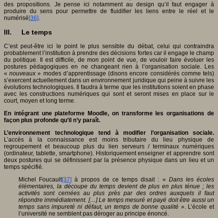
des propositions. Je pense ici notamment au design qu’il faut engager à
produire du sens pour permettre de fluidifier les liens entre le réel et le
numérisé
[36]
.
III. Le temps
C’est peut-être ici le point le plus sensible du débat, celui qui contraindra
probablement l’institution à prendre des décisions fortes car il engage le champ
du politique. Il est difficile, de mon point de vue, de vouloir faire évoluer les
postures pédagogiques en ne changeant rien à l’organisation sociale. Les
«
nouveaux
» modes d’apprentissage (disons encore considérés comme tels)
s’exercent actuellement dans un environnement juridique qui peine à suivre les
évolutions technologiques. Il faudra à terme que les institutions soient en phase
avec les constructions numériques qui sont et seront mises en place sur le
court, moyen et long terme.
En intégrant une plateforme Moodle, on transforme les organisations de
façon plus profonde qu’il n’y paraît.
L’environnement technologique tend à modifier l’organisation sociale.
L’accès à la connaissance est moins tributaire du lieu physique de
regroupement et beaucoup plus du lien serveurs / terminaux numériques
(ordinateur, tablette, smartphone). Historiquement enseigner et apprendre sont
deux postures qui se définissent par la présence physique dans un lieu et un
temps spécifié.
Michel Foucault
[37]
à propos de ce temps disait : «
Dans les écoles
élémentaires, la découpe du temps devient de plus en plus ténue ; les
activités sont cernées au plus près par des ordres auxquels il faut
répondre immédiatement. […] Le temps mesuré et payé doit être aussi un
temps sans impureté ni défaut, un temps de bonne qualité
». L’école et
l’université ne semblent pas déroger au principe énoncé.