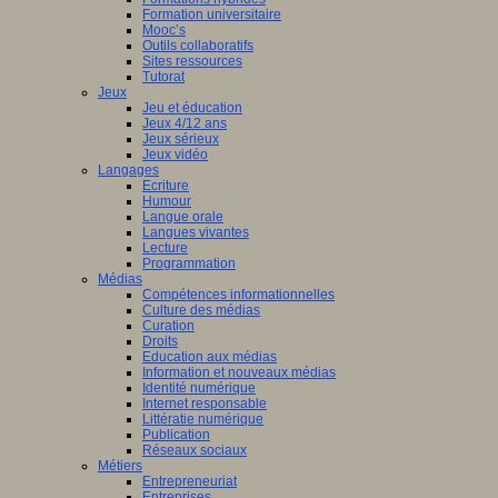
Formation universitaire
Mooc’s
Outils collaboratifs
Sites ressources
Tutorat
Jeux
Jeu et éducation
Jeux 4/12 ans
Jeux sérieux
Jeux vidéo
Langages
Ecriture
Humour
Langue orale
Langues vivantes
Lecture
Programmation
Médias
Compétences informationnelles
Culture des médias
Curation
Droits
Education aux médias
Information et nouveaux médias
Identité numérique
Internet responsable
Littératie numérique
Publication
Réseaux sociaux
Métiers
Entrepreneuriat
Entreprises