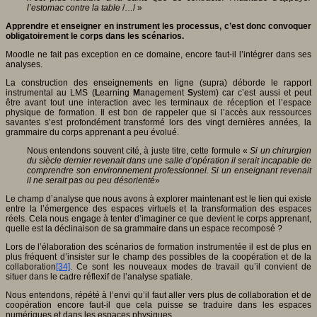
l’estomac contre la table
/…/ »
Apprendre et enseigner en instrument les processus, c’est donc convoquer
obligatoirement le corps dans les scénarios.
Moodle ne fait pas exception en ce domaine, encore faut-il l’intégrer dans ses
analyses.
La construction des enseignements en ligne (supra) déborde le rapport
instrumental au LMS (
L
earning
M
anagement
S
ystem) car c’est aussi et peut
être avant tout une interaction avec les terminaux de réception et l’espace
physique de formation. Il est bon de rappeler que si l’accès aux ressources
savantes s’est profondément transformé lors des vingt dernières années, la
grammaire du corps apprenant a peu évolué.
Nous entendons souvent cité, à juste titre, cette formule «
Si un chirurgien
du siècle dernier revenait dans une salle d’opération il serait incapable de
comprendre son environnement professionnel. Si un enseignant revenait
il ne serait pas ou peu désorienté
»
Le champ d’analyse que nous avons à explorer maintenant est le lien qui existe
entre la l’émergence des espaces virtuels et la transformation des espaces
réels. Cela nous engage à tenter d’imaginer ce que devient le corps apprenant,
quelle est la déclinaison de sa grammaire dans un espace recomposé ?
Lors de l’élaboration des scénarios de formation instrumentée il est de plus en
plus fréquent d’insister sur le champ des possibles de la coopération et de la
collaboration
[34]
. Ce sont les nouveaux modes de travail qu’il convient de
situer dans le cadre réflexif de l’analyse spatiale.
Nous entendons, répété à l’envi qu’il faut aller vers plus de collaboration et de
coopération encore faut-il que cela puisse se traduire dans les espaces
numériques et dans les espaces physiques.