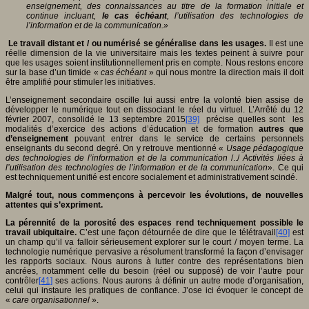
enseignement, des connaissances au titre de la formation initiale et
continue incluant,
le cas échéant
, l’utilisation des technologies de
l’information et de la communication.»
Le travail distant et / ou numérisé se généralise dans les usages.
Il est une
réelle dimension de la vie universitaire mais les textes peinent à suivre pour
que les usages soient institutionnellement pris en compte. Nous restons encore
sur la base d’un timide «
cas échéant
» qui nous montre la direction mais il doit
être amplifié pour stimuler les initiatives.
L’enseignement secondaire oscille lui aussi entre la volonté bien assise de
développer le numérique tout en dissociant le réel du virtuel. L’Arrêté du 12
février 2007, consolidé le 13 septembre 2015
[39]
précise quelles sont les
modalités d’exercice des actions d’éducation et de formation
autres que
d’enseignement
pouvant entrer dans le service de certains personnels
enseignants du second degré. On y retrouve mentionné «
Usage pédagogique
des technologies de l’information et de la communication
/../
Activités liées à
l’utilisation des technologies de l’information et de la communication
». Ce qui
est techniquement unifié est encore socialement et administrativement scindé.
Malgré tout, nous commençons à percevoir les évolutions, de nouvelles
attentes qui s’expriment.
La pérennité de la porosité des espaces rend techniquement possible le
travail ubiquitaire.
C’est une façon détournée de dire que le télétravail
[40]
est
un champ qu’il va falloir sérieusement explorer sur le court / moyen terme. La
technologie numérique pervasive a résolument transformé la façon d’envisager
les rapports sociaux. Nous aurons à lutter contre des représentations bien
ancrées, notamment celle du besoin (réel ou supposé) de voir l’autre pour
contrôler
[41]
ses actions. Nous aurons à définir un autre mode d’organisation,
celui qui instaure les pratiques de confiance. J’ose ici évoquer le concept de
«
care organisationnel
».