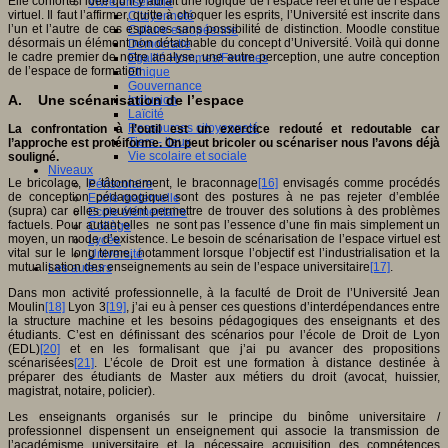
Elle conforte l’idée qu’il y aurait une logique de l’espace réel et une de l’espace
Vivre ensemble
virtuel. Il faut l’affirmer, quitte à choquer les esprits, l’Université est inscrite dans
Citoyenneté
l’un et l’autre de ces espaces sans possibilité de distinction. Moodle constitue
Culture européenne
désormais un élément non détachable du concept d’Université. Voilà qui donne
Démocratie
le cadre premier de notre analyse, une autre perception, une autre conception
Egalité Hommes/Femmes
de l’espace de formation
Ethique
Gouvernance
A. Une scénarisation de l’espace
Inclusion
Laïcité
Ressources citoyenneté
La confrontation à l’outil est un exercice redouté et redoutable car
Tiers - lieux
l’approche est protéiforme. On peut bricoler ou scénariser nous l’avons déjà
Vie scolaire et sociale
souligné.
Niveaux
Le bricolage, le tâtonnement, le braconnage
[16]
envisagés comme procédés
Périscolaire
de conception pédagogique sont des postures à ne pas rejeter d’emblée
Ecole maternelle
(supra) car elles peuvent permettre de trouver des solutions à des problèmes
Ecole élémentaire
factuels. Pour autant elles ne sont pas l’essence d’une fin mais simplement un
Collège
moyen, un mode d’existence. Le besoin de scénarisation de l’espace virtuel est
Lycée
vital sur le long terme, notamment lorsque l’objectif est l’industrialisation et la
Université
mutualisation des enseignements au sein de l’espace universitaire
[17]
.
Les auteurs
Dans mon activité professionnelle, à la faculté de Droit de l’Université Jean
Moulin
[18]
Lyon 3
[19]
, j’ai eu à penser ces questions d’interdépendances entre
la structure machine et les besoins pédagogiques des enseignants et des
étudiants. C’est en définissant des scénarios pour l’école de Droit de Lyon
(EDL)
[20]
et en les formalisant que j’ai pu avancer des propositions
scénarisées
[21]
. L’école de Droit est une formation à distance destinée à
préparer des étudiants de Master aux métiers du droit (avocat, huissier,
magistrat, notaire, policier).
Les enseignants organisés sur le principe du binôme universitaire /
professionnel dispensent un enseignement qui associe la transmission de
l’académisme universitaire et la nécessaire acquisition des compétences