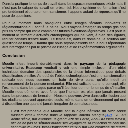
Dans la pratique le temps de travail dans les espaces numériques existe mais il
n’est pas le calque du travail en présentiel. Notre système de formation s’est
profondément et durablement transformé. Il apporte autant de réponses qu’il ne
pose de questions.
Pour le moment nous naviguons entre usages féconds innovants et
réglementations qui sont à la peine. Nous voyons émerger un temps gris non
pris en compte qui est le champ des futures évolutions législatives. Il est pour le
moment le ferment d’activités chronophages qui peuvent, à bien des égards,
rebuter certains d’entre nous. Le temps est, dans ce domaine, la solution aux
questions de temps, il faudra que nous soyons patients et que nous répondions
aux interrogations par le prisme de l’usage et de l’expérimentation argumentés.
Conclusion
Moodle s’est inscrit durablement dans le paysage de la pédagogie
universitaire.
Beaucoup voudrait y voir une simple inclusion d’un objet
technique, domaine des spécialistes de la chose informatique pour débats
disciplinaires en silos. Au-delà de l’objet technologique c’est une transformation
radicale que nous sommes en train de vivre parce qu’elle induit un
renversement de la pensée (métanoia). Elle est radicale dans le concept, elle
l’est moins dans les usages parce qu’il faut leur donner le temps de s’installer.
Moodle nous démontre avec force que l’humain est plus que jamais présent
dans les processus de formation. Nous ne pouvons vivre dans cette illusion que
les étudiants peuvent apprendre seuls, même dans un environnement qui met
à disposition une quantité jamais inégalée de connaissances.
Il est fort probable que Moodle soit la digne héritière du Vizir
Abdul
Kassem Isma’il comme nous le rappelle Alberto Manguel
[42]
: «
Au
Xème siècle, par exemple, le grand vizir de Perse, Abdul Kassem Isma’il,
afin de ne pas se séparer durant ses voyages de sa collection de cent dix-
sept mille volumes, faisait transporter ceux-ci par une caravane de quatre