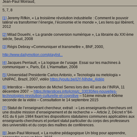
Jean-Paul Moiraud,
————————————————————————————————————
5, 7, 8
[1]
Jeremy Rifkin, « La troisième révolution industrielle : Comment le pouvoir
latéral va transformer l’énergie, l’économie et le monde », Les liens qui libèrent,
2012
[2]
Milad Doueihi, « La grande conversion numérique », La librairie du XXI ème
siècle, Seuil, 2008
[3]
Régis Debray «Communiquer et transmettre », BNF, 2000,
http://www.dailymotion.com/playlist..
.
[4]
Jacques Perriault, « La logique de l’usage. Essai sur les machines à
communiquer », Paris, Éd. L’Harmattan, 2008
[5]
Universidad Presidente Carlos Antonio, « Tecnologia ou metologia »
UNIPAC, Brazil, 2007, vidéo
https://youtu.be/IJY-NIhdw_4idép
[6]
Interstice – Intervention de Michel Serres lors des 40 ans de l’INRIA, 11
décembre 2007 –
https://interstices.info/jcms/c_33030/les-nouvelles-
technologies-revolution-culturelle-et-cognitive
– 51ème minute et 40ème
seconde de la vidéo – Consultation le 14 septembre 2015
[7]
Statut de l’enseignant chercheur, extrait : « Les enseignants-chercheurs ont
une double mission d’enseignement et de recherche » – Article 2, Décret n°84-
431 du 6 juin 1984 fixant les dispositions statutaires communes applicables aux
enseignants-chercheurs et portant statut particulier du corps des professeurs
des universités et du corps des maîtres de conférences.
[8]
Jean-Paul Moiraud, « La routine pédagogique Un blog pour apprendre,