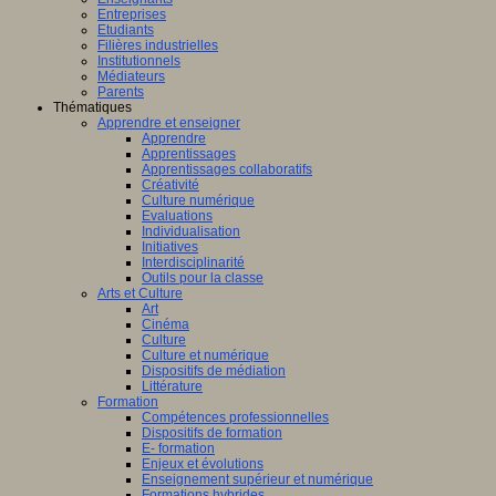
Entreprises
Etudiants
Filières industrielles
Institutionnels
Médiateurs
Parents
Thématiques
Apprendre et enseigner
Apprendre
Apprentissages
Apprentissages collaboratifs
Créativité
Culture numérique
Evaluations
Individualisation
Initiatives
Interdisciplinarité
Outils pour la classe
Arts et Culture
Art
Cinéma
Culture
Culture et numérique
Dispositifs de médiation
Littérature
Formation
Compétences professionnelles
Dispositifs de formation
E- formation
Enjeux et évolutions
Enseignement supérieur et numérique
Formations hybrides