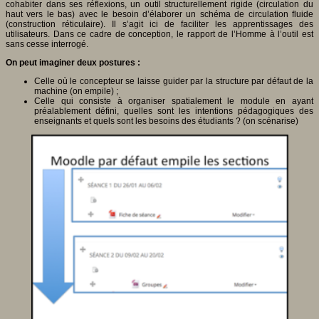
cohabiter dans ses réflexions, un outil structurellement rigide (circulation du
haut vers le bas) avec le besoin d’élaborer un schéma de circulation fluide
(construction réticulaire). Il s’agit ici de faciliter les apprentissages des
utilisateurs. Dans ce cadre de conception, le rapport de l’Homme à l’outil est
sans cesse interrogé.
On peut imaginer deux postures :
Celle où le concepteur se laisse guider par la structure par défaut de la
machine (on empile) ;
Celle qui consiste à organiser spatialement le module en ayant
préalablement défini, quelles sont les intentions pédagogiques des
enseignants et quels sont les besoins des étudiants ? (on scénarise)