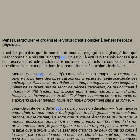
Penser, structurer et organiser le virtuel c’est s’obliger à penser l’espace
physique.
Il est fort probable que le numérique nous ait engagé à imaginer, à tort, que
l’esprit prenait le pas sur le corps
[31]
. Il n’est qu’à voir la place dévalorisée que
l’on réserve dans notre système aux métiers dits manuels. Le corps est pourtant
une dimension importante dans le rapport Homme / machine / technique.
Marcel Mauss
[32]
l’avait déjà formalisé en son temps – «
Pendant la
guerre j’ai pu faire des observations nombreuses sur cette spécificité des
techniques. Ainsi celle de bêcher. Les troupes anglaises avec lesquelles
j’étais ne savaient pas se servir de bêches françaises, ce qui obligeait à
changer 8 000 bêches par division quand nous relevions une division
française, et inversement. Voilà à l’évidence comment un tour de main ne
s’apprend que lentement. Toute technique proprement dite a sa forme.
»
Jean-Baptiste de la Salle
[33]
disait, à propos d’éducation – «
faut « tenir le
corps droit, un peu tourné et dégagé sur le côté gauche, et tant soit peu
penché sur le devant, en sorte que le coude étant posé sur la table, le
menton puisse être appuyé sur le poing, à moins que la portée de la vue
ne le permette pas ; la jambe gauche doit être un peu plus avancée sous
la table que la droite. Il faut laisser une distance de deux doigts du corps à
la table ; car non seulement on écrit avec plus de promptitude, mais rien
n’est plus nuisible à la santé que de contracter l’habitude d’appuyer