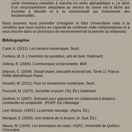
cents chameaux entraînés à marcher en ordre alphabétique
».
Le désir
d’un encyclopédisme ubiquitaire au service du savoir est la tâche qui
incombe à Moodle et à la communauté qui instrumente ses
fonctionnalités.
Nous pouvons nous permettre d’imaginer le futur Universitaire mais à la
condition que nous soyons en capacité de continuer notre métamorphose et à
nous inscrire dans un processus de renversement de la pensée (la métanoia)
Bibliographie
Casili, A. (2012).
Les liaisons numériques.
Seuil.
Certeau, M. D.
L’invention du quotidien, arts de faire.
Gallimard.
Debray, R. (2000).
Cummuniquer et transmettre.
BNF.
Dejours, C. (2009).
Travail vivant, sexualité et travail
(éd. Tome 1). France:
Petite bibliothèque Payot.
Doueihi, M. (2011).
Pour un humanisme numérique.
Seuil.
Foucault, M. (1975).
Surveiller et punir.
(Tel, Éd.) Gallimard.
Godinet, H. (2007).
Scénario pour apprendre en collaborant à distance :
contraintes et complexité .
(PURF, Éd.) Mardage.
Levi-Strauss. (1962).
La pensée sauvage.
(Agora, Éd.)
Manguel, A. (2000).
Une histoire de la lecture.
(A. Sud, Éd.)
Mauss, M. (1934).
Les techniques du corps.
UQAC, Université de Québec,
Chicoutimi.