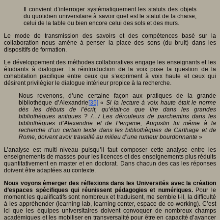
Il convient d’interroger systématiquement les statuts des objets
du quotidien universitaire à savoir quel est le statut de la chaise,
celui de la table ou bien encore celui des sols et des murs.
Le mode de transmission des savoirs et des compétences basé sur la
collaboration nous amène à penser la place des sons (du bruit) dans les
dispositifs de formation.
Le développement des méthodes collaboratives engage les enseignants et les
étudiants à dialoguer. La réintroduction de la voix pose la question de la
cohabitation pacifique entre ceux qui s’expriment à voix haute et ceux qui
désirent privilégier le dialogue intérieur propice à la recherche.
Nous revenons, d’une certaine façon aux pratiques de la grande
bibliothèque d’Alexandrie
[35]
«
Si la lecture à voix haute était le norme
dès les débuts de l’écrit, qu’était-ce que lire dans les grandes
bibliothèques antiques ? /…/ Les dérouleurs de parchemins dans les
bibliothèques d’Alexandrie et de Pergame, Augustin lui même à la
recherche d’un certain texte dans les bibliothèques de Carthage et de
Rome, doivent avoir travaillé au milieu d’une rumeur bourdonnante
»
L’analyse est multi niveau puisqu’il faut composer cette analyse entre les
enseignements de masses pour les licences et des enseignements plus réduits
quantitativement en master et en doctorat. Dans chacun des cas les réponses
doivent être adaptées au contexte.
Nous voyons émerger des réflexions dans les Universités avec la création
d’espaces spécifiques qui réunissent pédagogies et numériques.
Pour le
moment les qualificatifs sont nombreux et traduisent, me semble t-il, la difficulté
à les appréhender (learning lab, learning center, espace de co-working). C’est
ici que les équipes universitaires doivent convoquer de nombreux champs
académiques et les mobiliser en transversalité pour être en capacité d’avancer