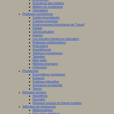
Evolutions des métiers
Métiers du numérique
Orientation
Pratiques numériques
Cartes heuristiques
Classes inversées
Environnement Numérique de Travail
Fablab
Géolocalisation
Images
Les mondes virtuels en éducation
Pratiques collaboratives
Podcasting
Smartphones
Tableaux numériques
Tablettes
Web radio
Webdocumentaire
eTwinning
Prospective
Ecosystème numérique
Espaces
Politique éducative
Scénarios prospectifs
Temps
Réseaux sociaux
Algorithme
Données
Réseaux sociaux et champ scolaire
Sélection de ressources
Bibliographies
Education artistique