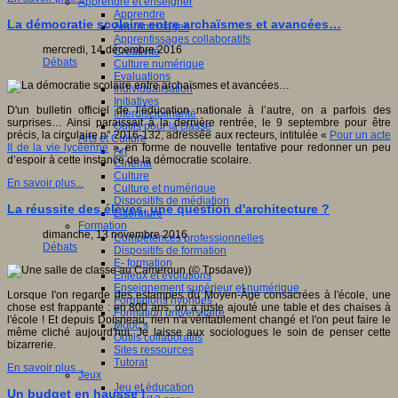
Apprendre et enseigner
Apprendre
La démocratie scolaire entre archaïsmes et avancées…
Apprentissages
Apprentissages collaboratifs
mercredi, 14 décembre 2016
Créativité
Débats
Culture numérique
Evaluations
Individualisation
Initiatives
D'un bulletin officiel de l’éducation nationale à l’autre, on a parfois des
Interdisciplinarité
surprises… Ainsi paraissait à la dernière rentrée, le 9 septembre pour être
Outils pour la classe
précis, la circulaire n° 2016-132, adressée aux recteurs, intitulée «
Pour un acte
Arts et Culture
II de la vie lycéenne
», en forme de nouvelle tentative pour redonner un peu
Art
d’espoir à cette instance de la démocratie scolaire.
Cinéma
Culture
En savoir plus...
Culture et numérique
Dispositifs de médiation
La réussite des élèves, une question d'architecture ?
Littérature
Formation
dimanche, 13 novembre 2016
Compétences professionnelles
Débats
Dispositifs de formation
E- formation
Enjeux et évolutions
Enseignement supérieur et numérique
Lorsque l'on regarde des estampes du Moyen-Âge consacrées à l'école, une
Formations hybrides
chose est frappante : en 800 ans, on a juste ajouté une table et des chaises à
Formation universitaire
l'école ! Et depuis Doisneau, rien n'a véritablement changé et l'on peut faire le
Mooc’s
même cliché aujourd'hui. Je laisse aux sociologues le soin de penser cette
Outils collaboratifs
bizarrerie.
Sites ressources
Tutorat
En savoir plus...
Jeux
Jeu et éducation
Un budget en hausse !