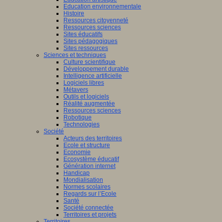
Education environnementale
Histoire
Ressources citoyenneté
Ressources sciences
Sites éducatifs
Sites pédagogiques
Sites ressources
Sciences et techniques
Culture scientifique
Développement durable
Intelligence artificielle
Logiciels libres
Métavers
Outils et logiciels
Réalité augmentée
Ressources sciences
Robotique
Technologies
Société
Acteurs des territoires
Ecole et structure
Economie
Ecosystème éducatif
Génération internet
Handicap
Mondialisation
Normes scolaires
Regards sur l’Ecole
Santé
Société connectée
Territoires et projets
Territoires