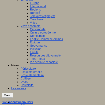
Europe
International
Régions
Ruralité
Territoires et projets
Tiers lieux
Villes
Vivre ensemble
Citoyenneté
Culture européenne
Démocratie
Egalité Hommes/Femmes
Ethique
Gouvernance
Inclusion
Laïcité
Ressources citoyenneté
Tiers - lieux
Vie scolaire et sociale
Niveaux
Périscolaire
Ecole maternelle
Ecole élémentaire
Collège
Lycée
Université
Les auteurs
Menu
S'abonner à ce flux RSS
S'informer