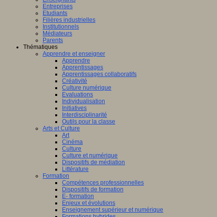
Entreprises
Etudiants
Filières industrielles
Institutionnels
Médiateurs
Parents
Thématiques
Apprendre et enseigner
Apprendre
Apprentissages
Apprentissages collaboratifs
Créativité
Culture numérique
Evaluations
Individualisation
Initiatives
Interdisciplinarité
Outils pour la classe
Arts et Culture
Art
Cinéma
Culture
Culture et numérique
Dispositifs de médiation
Littérature
Formation
Compétences professionnelles
Dispositifs de formation
E- formation
Enjeux et évolutions
Enseignement supérieur et numérique
Formations hybrides