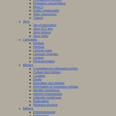
Formation universitaire
Mooc’s
Outils collaboratifs
Sites ressources
Tutorat
Jeux
Jeu et éducation
Jeux 4/12 ans
Jeux sérieux
Jeux vidéo
Langages
Ecriture
Humour
Langue orale
Langues vivantes
Lecture
Programmation
Médias
Compétences informationnelles
Culture des médias
Curation
Droits
Education aux médias
Information et nouveaux médias
Identité numérique
Internet responsable
Littératie numérique
Publication
Réseaux sociaux
Métiers
Entrepreneuriat
Entreprises