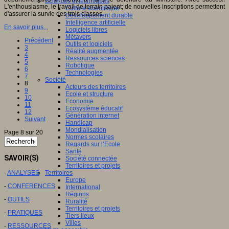
Sciences et techniques
L'enthousiasme, le travail de terrain paient; de nouvelles inscriptions permettent
Culture scientifique
d'assurer la survie des trois classes.
Développement durable
Intelligence artificielle
En savoir plus...
Logiciels libres
Métavers
Précédent
Outils et logiciels
3
Réalité augmentée
4
Ressources sciences
5
Robotique
6
Technologies
7
Société
8
Acteurs des territoires
9
Ecole et structure
10
Economie
11
Ecosystème éducatif
12
Génération internet
Suivant
Handicap
Mondialisation
Page 8 sur 20
Normes scolaires
Regards sur l’Ecole
Santé
SAVOIR(S)
Société connectée
Territoires et projets
-
ANALYSES
Territoires
Europe
-
CONFERENCES
International
Régions
-
OUTILS
Ruralité
Territoires et projets
-
PRATIQUES
Tiers lieux
Villes
-
RESSOURCES