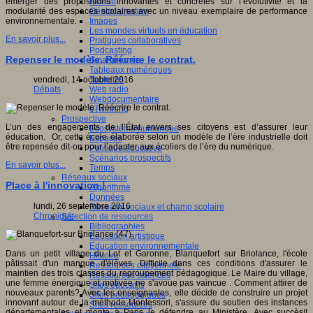
Fablab
émerger des propositions innovantes et concrètes sur l’évolutivité et la
Géolocalisation
modularité des espaces scolaires avec un niveau exemplaire de performance
Images
environnementale.
Les mondes virtuels en éducation
En savoir plus...
Pratiques collaboratives
Podcasting
Repenser le modèle. Réécrire le contrat.
Smartphones
Tableaux numériques
Tablettes
vendredi, 14 octobre 2016
Web radio
Débats
Webdocumentaire
eTwinning
Prospective
L’un des engagements de l’État envers ses citoyens est d’assurer leur
Ecosystème numérique
éducation. Or, cette école élaborée selon un modèle de l’ère industrielle doit
Espaces
être repensée dit-on pour l’adapter aux écoliers de l’ère du numérique.
Politique éducative
Scénarios prospectifs
En savoir plus...
Temps
Réseaux sociaux
Place à l'innovation !
Algorithme
Données
lundi, 26 septembre 2016
Réseaux sociaux et champ scolaire
Chronique
Sélection de ressources
Bibliographies
Education artistique
Education environnementale
Dans un petit village du Lot et Garonne, Blanquefort sur Briolance, l'école
Histoire
pâtissait d'un manque d'élèves. Difficile dans ces conditions d'assurer le
Ressources citoyenneté
maintien des trois classes du regroupement pédagogique. Le Maire du village,
Ressources sciences
une femme énergique et motivée ne s'avoue pas vaincue . Comment attirer de
Sites éducatifs
nouveaux parents? Avec les enseignantes, elle décide de construire un projet
Sites pédagogiques
innovant autour de la méthode Montessori, s'assure du soutien des instances
Sites ressources
départementales et monte à Paris le défendre au Ministère. Avec succès!!