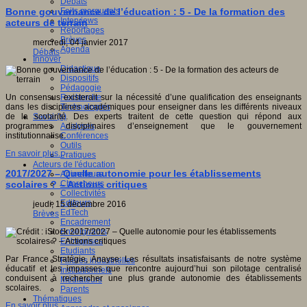
Débats
Faits marquants
Bonne gouvernance de l’éducation : 5 - De la formation des
Interviews
acteurs de terrain
Reportages
Brèves
mercredi, 04 janvier 2017
Agenda
Débats
Innover
Didactique
Dispositifs
Pédagogie
Recherche
Un consensus existerait sur la nécessité d’une qualification des enseignants
Technologies
dans les disciplines académiques pour enseigner dans les différents niveaux
Savoir(s)
de la scolarité. Des experts traitent de cette question qui répond aux
Analyses
programmes disciplinaires d’enseignement que le gouvernement
Conférences
institutionnalise.
Outils
En savoir plus...
Pratiques
Acteurs de l'éducation
2017/2027 – Quelle autonomie pour les établissements
Animateurs
Chercheurs
scolaires ? – Actions critiques
Collectivités
Editeurs
jeudi, 15 décembre 2016
EdTech
Brèves
Encadrement
Enseignants
Entreprises
Etudiants
Par France Stratégie, Anayse: Les résultats insatisfaisants de notre système
Filières industrielles
éducatif et les impasses que rencontre aujourd’hui son pilotage centralisé
Institutionnels
conduisent à rechercher une plus grande autonomie des établissements
Médiateurs
scolaires.
Parents
Thématiques
En savoir plus...