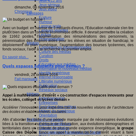
Jeux 4/12 ans
Jeux sérieux
dimanche, 06 novembre 2016
Jeux vidéo
Chronique
Langages
Ecriture
Humour
Langue orale
Avec un budget en hausse de 3 milliards d'euros, l'Education nationale s'en tire
Langues vivantes
plutôt bien dans un contexte économique difficile. Il devrait permettre la création
Lecture
de 11662 postes, l'augmentation des rémunérations des personnels, la
Programmation
pérennisation des emplois aidés pour les élèves en situation de handicap, le
Médias
déploiement du plan numérique, l'augmentation des bourses lycéennes, des
Compétences informationnelles
fonds sociaux, l'aide à la recherche du premier emploi.
Culture des médias
Curation
En savoir plus...
Droits
Education aux médias
Quels espaces éducatifs pour demain ?
Information et nouveaux médias
Identité numérique
vendredi, 28 octobre 2016
Internet responsable
Fait marquant
Littératie numérique
Publication
Réseaux sociaux
Métiers
Appel à manifestation d’intérêt « co-construction d’espaces innovants pour
Entrepreneuriat
les écoles, collèges et lycées demain »
Entreprises
Evolutions des métiers
Accélérer l’innovation pour expérimenter de nouvelles visions de l’architecture
Métiers du numérique
des écoles et établissements scolaires.
Orientation
Pratiques numériques
Afin d’aborder les défis d’une période marquée par de nécessaires évolutions
Cartes heuristiques
liées à la transition numérique de l’éducation, aux évolutions démographies et
Classes inversées
territoriales dans un contexte de plus grande exigence énergétique,
le groupe
Environnement Numérique de Travail
Caisse des Dépôts
lance un appel à manifestation d’intérêt visant à faire