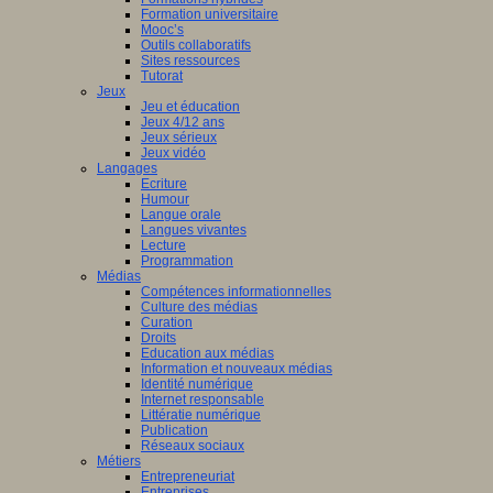
Formation universitaire
Mooc’s
Outils collaboratifs
Sites ressources
Tutorat
Jeux
Jeu et éducation
Jeux 4/12 ans
Jeux sérieux
Jeux vidéo
Langages
Ecriture
Humour
Langue orale
Langues vivantes
Lecture
Programmation
Médias
Compétences informationnelles
Culture des médias
Curation
Droits
Education aux médias
Information et nouveaux médias
Identité numérique
Internet responsable
Littératie numérique
Publication
Réseaux sociaux
Métiers
Entrepreneuriat
Entreprises