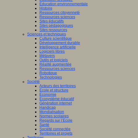
Education environnementale
Histoire
Ressources citoyenneté
Ressources sciences
Sites éducatifs
Sites pédagogiques
Sites ressources
Sciences et techniques
Culture scientifique
Développement durable
Intelligence artificielle
Logiciels libres
Métavers
Outils et logiciels
Réalité augmentée
Ressources sciences
Robotique
Technologies
Société
Acteurs des territoires
Ecole et structure
Economie
Ecosystème éducatif
Génération internet
Handicap
Mondialisation
Normes scolaires
Regards sur l’Ecole
Santé
Société connectée
Territoires et projets
Territoires