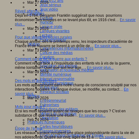
Jeux 4/12 ans
Mar 27 2026
Jeux sérieux
Jeux vidéo
Réveil attendu !!
Langages
Déjà en 1784, Benjamin Franklin suggérait que nous pourrions
Ecriture
économiser des bougies en se levant plus tôt, en 1916 c'est…
En savoir
Humour
plus...
Langue orale
Mar 25 2026
Langues vivantes
Lecture
Pour que vivent les écoles rurales
Programmation
Chaque année, dès le printemps venu, les inspecteurs d'académie de
Médias
France et de Navarre se livrent à un drôle de…
En savoir plus...
Compétences informationnelles
Mar 13 2026
Culture des médias
Curation
Comment parler de la guerre aux enfants ?
Droits
Comment réagir face à l'inquiétude des enfants vis à vis de la guerre,
Education aux médias
même lointaine? Quel que soit leur âge,…
En savoir plus...
Information et nouveaux médias
Mar 09 2026
Identité numérique
Internet responsable
Des mots et des phrases
Littératie numérique
Les mots apparaissent dans notre champ de conscience sculpté par nos
Publication
interactions sociales. La langue évolue, se modifie, au contact…
En
Réseaux sociaux
savoir plus...
Métiers
Mar 02 2026
Entrepreneuriat
Entreprises
Mots pour maux !!
Evolutions des métiers
Et si les mots faisaient autant de ravages que les coups ? C'est en
Métiers du numérique
substance ce que révèle une étude…
En savoir plus...
Orientation
Feb 24 2026
Pratiques numériques
Cartes heuristiques
Éloge de l'ennui
Classes inversées
Les réseaux sociaux occupent une place prépondérante dans la vie de
Environnement Numérique de Travail
nos adolescents. Quatre sur cinq, âgés de 11 à …
En savoir plus...