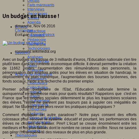
Débats
Faits marquants
Interviews
Reportages
Un budget en hausse !
Brèves
Agenda
dimanche, Nov 06 2016
Innover
Chronique
Didactique
Écrit par
Figeac Patrick
Dispositifs
Pédagogie
Recherche
Technologies
commons.wikimedia.org
Savoir(s)
Analyses
Avec un budget en hausse de 3 milliards d'euros, l'Education nationale s'en tire
Conférences
plutôt bien dans un contexte économique difficile. Il devrait permettre la création
Outils
de 11662 postes, l'augmentation des rémunérations des personnels, la
Pratiques
pérennisation des emplois aidés pour les élèves en situation de handicap, le
Acteurs de l'éducation
déploiement du plan numérique, l'augmentation des bourses lycéennes, des
Animateurs
fonds sociaux, l'aide à la recherche du premier emploi.
Chercheurs
Collectivités
Premier poste budgétaire de l'Etat, l'Education nationale termine la
Editeurs
quinquennat en apothéose mais pour quels résultats? Rappelons que c'est en
EdTech
France que les origines sociales déterminent le plus les trajectoires scolaires
Encadrement
des élèves, l'école ne parvient pas toujours pas à juguler ces inégalités de
Enseignants
départ. Ne faudrait-il pas alors revoir les pratiques pédagogiques ?
Entreprises
Etudiants
Comment expliquer cet autre paradoxe? Notre pays consent des efforts
Filières industrielles
colossaux pour rénover le système éducatif et pourtant, les performances des
Institutionnels
élèves ne cessent de baisser. Pire!! L'écart se creuse énormément entre les
Médiateurs
meilleurs et les plus faibles dont le nombre ne cesse de croître. Nous ne savons
Parents
pas gérer l'hétérogénéité des niveaux de plus en plus grande.
Thématiques