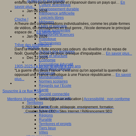
Sciences et techniques
enfants, qu'ils puissent grandir et s'épanouir dans un pays qui…
En
Culture scientifique
savoir plus...
Développement durable
Jan 06 2026
Intelligence artificielle
Logiciels libres
Chiche !
Métavers
A l'heure des consommations individualisées, comme les plate-formes
Outils et logiciels
de vidéos, de.messageries en tout genre., l'école demeure le principal
Réalité augmentée
espace de…
En savoir plus...
Ressources sciences
Jan 06 2026
Robotique
Technologies
Trêve des confiseurs !!
Société
Dans la maison flotte encore ces odeurs du réveillon et du repas de
Acteurs des territoires
Noêl. Quelque chose de doux, presque d'impalpable…
En savoir plus...
Ecole et structure
Dec 12 2025
Economie
Ecosystème éducatif
1905-2025 La loi sur la laïcité a 120 ans
Génération internet
"La guerre des deux France" c'est ainsi qu'on appelait la querelle qui
Handicap
opposait une France catholique à une France républicaine…
En savoir
Mondialisation
plus...
Normes scolaires
Regards sur l’Ecole
Santé
Souscrire à ce flux RSS
Société connectée
Territoires et projets
Mentions légales
| contact[@]anae.education |
Accessibilité : non conforme
Territoires
Europe
© 2023 Educavox, Ecole, pédagogie, enseignement, formation
International
Creation Sylvie CECI - Sites Internet / Référencement SEO
Régions
Ruralité
Territoires et projets
Tiers lieux
Villes