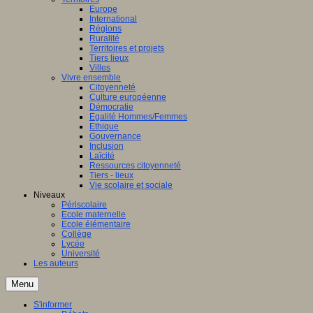
Europe
International
Régions
Ruralité
Territoires et projets
Tiers lieux
Villes
Vivre ensemble
Citoyenneté
Culture européenne
Démocratie
Egalité Hommes/Femmes
Ethique
Gouvernance
Inclusion
Laïcité
Ressources citoyenneté
Tiers - lieux
Vie scolaire et sociale
Niveaux
Périscolaire
Ecole maternelle
Ecole élémentaire
Collège
Lycée
Université
Les auteurs
Menu
S'informer