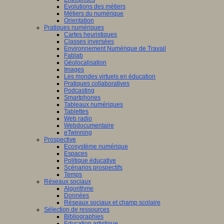
Evolutions des métiers
Métiers du numérique
Orientation
Pratiques numériques
Cartes heuristiques
Classes inversées
Environnement Numérique de Travail
Fablab
Géolocalisation
Images
Les mondes virtuels en éducation
Pratiques collaboratives
Podcasting
Smartphones
Tableaux numériques
Tablettes
Web radio
Webdocumentaire
eTwinning
Prospective
Ecosystème numérique
Espaces
Politique éducative
Scénarios prospectifs
Temps
Réseaux sociaux
Algorithme
Données
Réseaux sociaux et champ scolaire
Sélection de ressources
Bibliographies
Education artistique