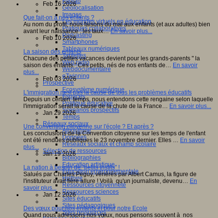
Fablab
Feb 16 2026
Géolocalisation
Images
Que fait-on à nos enfants ?
Les mondes virtuels en éducation
Au nom du profit, nous faisons du mal aux enfants (et aux adultes) bien
Pratiques collaboratives
avant leur naissance : les taux…
En savoir plus...
Podcasting
Feb 10 2026
Smartphones
Tableaux numériques
La saison des enfants
Tablettes
Chacune des petites vacances devient pour les grands-parents " la
Web radio
saison des enfants." Ces petits, nés de nos enfants de…
En savoir
Webdocumentaire
plus...
eTwinning
Feb 03 2026
Prospective
Ecosystème numérique
L'immigration nest pas la cause de tous les problèmes éducatifs
Espaces
Depuis un certain temps, nous entendons cette rengaine selon laquelle
Politique éducative
l'immigration serait la cause de la chute de la France…
En savoir plus...
Scénarios prospectifs
Jan 29 2026
Temps
Réseaux sociaux
Une convention citoyenne sur l'école ? Et après ?
Algorithme
Les conclusions de la Convention citoyenne sur les temps de l'enfant
Données
ont été rendues publiques le 23 novembre dernier. Elles …
En savoir
Réseaux sociaux et champ scolaire
plus...
Sélection de ressources
Jan 19 2026
Bibliographies
Education artistique
La nation à besoin de "petits instits" !
Education environnementale
Salués par Charles Peguy, vénèrés par Albert Camus, la figure de
Histoire
l'instituteur avait fière allure ! Voilà qu'un journaliste, devenu…
En
Ressources citoyenneté
savoir plus...
Ressources sciences
Jan 12 2026
Sites éducatifs
Sites pédagogiques
Des vœux pour nos enfants et pour notre Ecole
Sites ressources
Quand nous adressons nos vœux, nous pensons souvent à nos