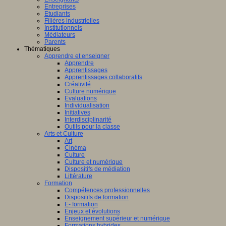
Entreprises
Etudiants
Filières industrielles
Institutionnels
Médiateurs
Parents
Thématiques
Apprendre et enseigner
Apprendre
Apprentissages
Apprentissages collaboratifs
Créativité
Culture numérique
Evaluations
Individualisation
Initiatives
Interdisciplinarité
Outils pour la classe
Arts et Culture
Art
Cinéma
Culture
Culture et numérique
Dispositifs de médiation
Littérature
Formation
Compétences professionnelles
Dispositifs de formation
E- formation
Enjeux et évolutions
Enseignement supérieur et numérique
Formations hybrides