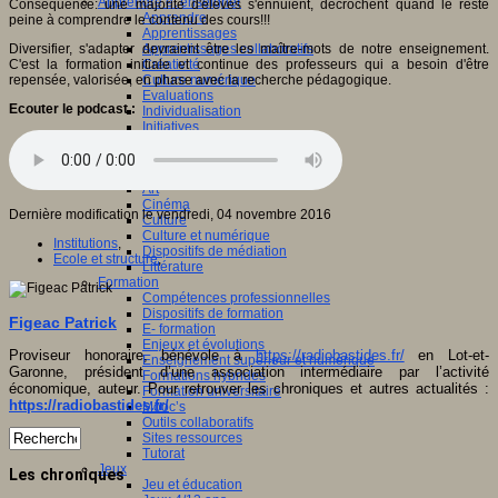
Apprendre et enseigner
Conséquence: une majorité d'élèves s'ennuient, décrochent quand le reste
Apprendre
peine à comprendre le contenu des cours!!!
Apprentissages
Diversifier, s'adapter devraient être les maître-mots de notre enseignement.
Apprentissages collaboratifs
C'est la formation initiale et continue des professeurs qui a besoin d'être
Créativité
repensée, valorisée, en phase avec la recherche pédagogique.
Culture numérique
Evaluations
Ecouter le podcast :
Individualisation
Initiatives
Interdisciplinarité
Outils pour la classe
Arts et Culture
Art
Cinéma
Dernière modification le vendredi, 04 novembre 2016
Culture
Culture et numérique
Institutions
,
Dispositifs de médiation
Ecole et structure
,
Littérature
Formation
Compétences professionnelles
Dispositifs de formation
Figeac Patrick
E- formation
Enjeux et évolutions
Proviseur honoraire, bénévole à
https://radiobastides.fr/
en Lot-et-
Enseignement supérieur et numérique
Garonne, président d’une association intermédiaire par l’activité
Formations hybrides
économique, auteur. Pour retrouver les chroniques et autres actualités :
Formation universitaire
https://radiobastides.fr/
Mooc’s
Outils collaboratifs
Sites ressources
Tutorat
Jeux
Les chroniques
Jeu et éducation