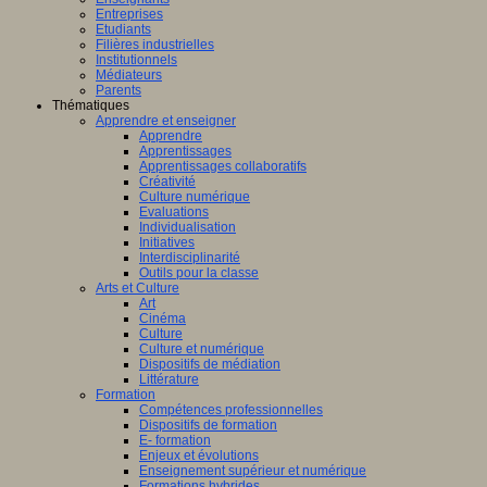
Entreprises
Etudiants
Filières industrielles
Institutionnels
Médiateurs
Parents
Thématiques
Apprendre et enseigner
Apprendre
Apprentissages
Apprentissages collaboratifs
Créativité
Culture numérique
Evaluations
Individualisation
Initiatives
Interdisciplinarité
Outils pour la classe
Arts et Culture
Art
Cinéma
Culture
Culture et numérique
Dispositifs de médiation
Littérature
Formation
Compétences professionnelles
Dispositifs de formation
E- formation
Enjeux et évolutions
Enseignement supérieur et numérique
Formations hybrides