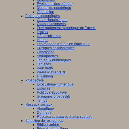
Evolutions des métiers
Métiers du numérique
Orientation
Pratiques numériques
Cartes heuristiques
Classes inversées
Environnement Numérique de Travail
Fablab
Géolocalisation
Images
Les mondes virtuels en éducation
Pratiques collaboratives
Podcasting
Smartphones
Tableaux numériques
Tablettes
Web radio
Webdocumentaire
eTwinning
Prospective
Ecosystème numérique
Espaces
Politique éducative
Scénarios prospectifs
Temps
Réseaux sociaux
Algorithme
Données
Réseaux sociaux et champ scolaire
Sélection de ressources
Bibliographies
Education artistique