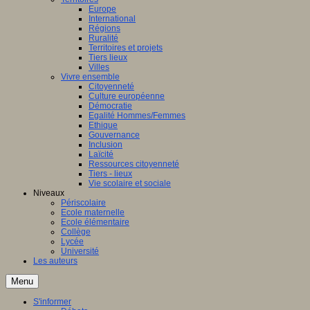
Europe
International
Régions
Ruralité
Territoires et projets
Tiers lieux
Villes
Vivre ensemble
Citoyenneté
Culture européenne
Démocratie
Egalité Hommes/Femmes
Ethique
Gouvernance
Inclusion
Laïcité
Ressources citoyenneté
Tiers - lieux
Vie scolaire et sociale
Niveaux
Périscolaire
Ecole maternelle
Ecole élémentaire
Collège
Lycée
Université
Les auteurs
Menu
S'informer