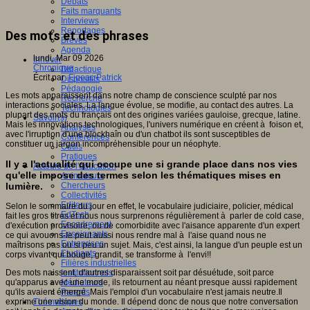
Débats
Faits marquants
Interviews
Reportages
Des mots et des phrases
Brèves
Agenda
lundi, Mar 09 2026
Innover
Chronique
Didactique
Écrit par
Figeac Patrick
Dispositifs
Pédagogie
Les mots apparaissent dans notre champ de conscience sculpté par nos
Recherche
interactions sociales. La langue évolue, se modifie, au contact des autres. La
Technologies
plupart des mots du français ont des origines variées gauloise, grecque, latine.
Savoir(s)
Mais les innovations technologiques, l'univers numérique en créent à foison et,
Analyses
avec l'irruption d'une blockhaîn ou d'un chatbot ils sont susceptibles de
Conférences
constituer un jargon incompréhensible pour un néophyte.
Outils
Pratiques
Il y a l'actualité qui occupe une si grande place dans nos vies
Acteurs de l'éducation
qu'elle impose des termes selon les thématiques mises en
Animateurs
lumière.
Chercheurs
Collectivités
Editeurs
Selon le sommaire du jour en effet, le vocabulaire judiciaire, policier, médical
EdTech
fait les gros titres et nous nous surprenons régulièrement à parler de cold case,
Encadrement
d'exécution provisoire, ou de comorbidite avec l'aisance apparente d'un expert
Enseignants
ce qui avouons-le peut aussi nous rendre mal à l'aise quand nous ne
Entreprises
maîtrisons pas ou si peu un sujet. Mais, c'est ainsi, la langue d'un peuple est un
Etudiants
corps vivant qui bouge, grandit, se transforme à l'envi!!
Filières industrielles
Des mots naissent, d'autres disparaissent soit par désuétude, soit parce
Institutionnels
qu'apparus avec une mode, ils retournent au néant presque aussi rapidement
Médiateurs
qu'ils avaient émergé .Mais l'emploi d'un vocabulaire n'est jamais neutre.Il
Parents
exprime une vision du monde. Il dépend donc de nous que notre conversation
Thématiques