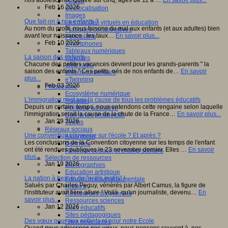
nos adolescents. Quatre sur cinq, âgés de 11 à …
En savoir plus...
Fablab
Feb 16 2026
Géolocalisation
Images
Que fait-on à nos enfants ?
Les mondes virtuels en éducation
Au nom du profit, nous faisons du mal aux enfants (et aux adultes) bien
Pratiques collaboratives
avant leur naissance : les taux…
En savoir plus...
Podcasting
Feb 10 2026
Smartphones
Tableaux numériques
La saison des enfants
Tablettes
Chacune des petites vacances devient pour les grands-parents " la
Web radio
saison des enfants." Ces petits, nés de nos enfants de…
En savoir
Webdocumentaire
plus...
eTwinning
Feb 03 2026
Prospective
Ecosystème numérique
L'immigration nest pas la cause de tous les problèmes éducatifs
Espaces
Depuis un certain temps, nous entendons cette rengaine selon laquelle
Politique éducative
l'immigration serait la cause de la chute de la France…
En savoir plus...
Scénarios prospectifs
Jan 29 2026
Temps
Réseaux sociaux
Une convention citoyenne sur l'école ? Et après ?
Algorithme
Les conclusions de la Convention citoyenne sur les temps de l'enfant
Données
ont été rendues publiques le 23 novembre dernier. Elles …
En savoir
Réseaux sociaux et champ scolaire
plus...
Sélection de ressources
Jan 19 2026
Bibliographies
Education artistique
La nation à besoin de "petits instits" !
Education environnementale
Salués par Charles Peguy, vénèrés par Albert Camus, la figure de
Histoire
l'instituteur avait fière allure ! Voilà qu'un journaliste, devenu…
En
Ressources citoyenneté
savoir plus...
Ressources sciences
Jan 12 2026
Sites éducatifs
Sites pédagogiques
Des vœux pour nos enfants et pour notre Ecole
Sites ressources