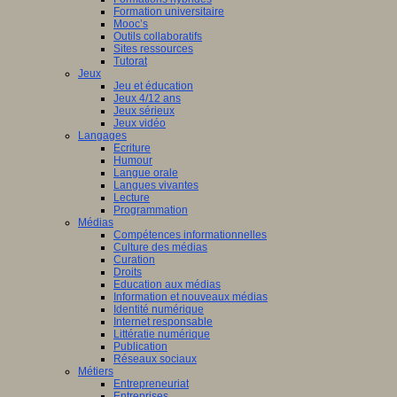
Formation universitaire
Mooc’s
Outils collaboratifs
Sites ressources
Tutorat
Jeux
Jeu et éducation
Jeux 4/12 ans
Jeux sérieux
Jeux vidéo
Langages
Ecriture
Humour
Langue orale
Langues vivantes
Lecture
Programmation
Médias
Compétences informationnelles
Culture des médias
Curation
Droits
Education aux médias
Information et nouveaux médias
Identité numérique
Internet responsable
Littératie numérique
Publication
Réseaux sociaux
Métiers
Entrepreneuriat
Entreprises