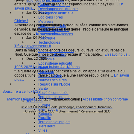
Quand nous adressons nos vœux, nous pensons souvent à nos
Sciences et techniques
enfants, qu'ils puissent grandir et s'épanouir dans un pays qui…
En
Culture scientifique
savoir plus...
Développement durable
Jan 06 2026
Intelligence artificielle
Logiciels libres
Chiche !
Métavers
A l'heure des consommations individualisées, comme les plate-formes
Outils et logiciels
de vidéos, de.messageries en tout genre., l'école demeure le principal
Réalité augmentée
espace de…
En savoir plus...
Ressources sciences
Jan 06 2026
Robotique
Technologies
Trêve des confiseurs !!
Société
Dans la maison flotte encore ces odeurs du réveillon et du repas de
Acteurs des territoires
Noêl. Quelque chose de doux, presque d'impalpable…
En savoir plus...
Ecole et structure
Dec 12 2025
Economie
Ecosystème éducatif
1905-2025 La loi sur la laïcité a 120 ans
Génération internet
"La guerre des deux France" c'est ainsi qu'on appelait la querelle qui
Handicap
opposait une France catholique à une France républicaine…
En savoir
Mondialisation
plus...
Normes scolaires
Regards sur l’Ecole
Santé
Souscrire à ce flux RSS
Société connectée
Territoires et projets
Mentions légales
| contact[@]anae.education |
Accessibilité : non conforme
Territoires
Europe
© 2023 Educavox, Ecole, pédagogie, enseignement, formation
International
Creation Sylvie CECI - Sites Internet / Référencement SEO
Régions
Ruralité
Territoires et projets
Tiers lieux
Villes