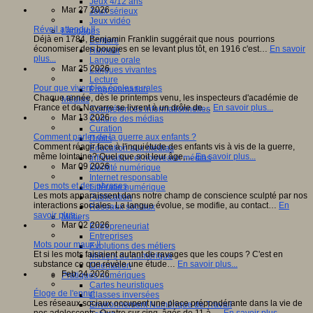
Jeux 4/12 ans
Mar 27 2026
Jeux sérieux
Jeux vidéo
Réveil attendu !!
Langages
Déjà en 1784, Benjamin Franklin suggérait que nous pourrions
Ecriture
économiser des bougies en se levant plus tôt, en 1916 c'est…
En savoir
Humour
plus...
Langue orale
Mar 25 2026
Langues vivantes
Lecture
Pour que vivent les écoles rurales
Programmation
Chaque année, dès le printemps venu, les inspecteurs d'académie de
Médias
France et de Navarre se livrent à un drôle de…
En savoir plus...
Compétences informationnelles
Mar 13 2026
Culture des médias
Curation
Comment parler de la guerre aux enfants ?
Droits
Comment réagir face à l'inquiétude des enfants vis à vis de la guerre,
Education aux médias
même lointaine? Quel que soit leur âge,…
En savoir plus...
Information et nouveaux médias
Mar 09 2026
Identité numérique
Internet responsable
Des mots et des phrases
Littératie numérique
Les mots apparaissent dans notre champ de conscience sculpté par nos
Publication
interactions sociales. La langue évolue, se modifie, au contact…
En
Réseaux sociaux
savoir plus...
Métiers
Mar 02 2026
Entrepreneuriat
Entreprises
Mots pour maux !!
Evolutions des métiers
Et si les mots faisaient autant de ravages que les coups ? C'est en
Métiers du numérique
substance ce que révèle une étude…
En savoir plus...
Orientation
Feb 24 2026
Pratiques numériques
Cartes heuristiques
Éloge de l'ennui
Classes inversées
Les réseaux sociaux occupent une place prépondérante dans la vie de
Environnement Numérique de Travail