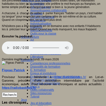
soit jonchée de mots d'un jour, d'expressions toutes faites, de mauvaises
Apprendre et enseigner
habitudes ou bien qu'au contraire elle préfère le mot français au franglais, un
Apprendre
terme simple plutôt que l'argot qui sied si bien à la jeune génération.
Apprentissages
Apprentissages collaboratifs
A chacune, à chacun de veiller à parler français "habiter un pays, c'est habiter
Créativité
sa langue" pour respecter une certaine idée de soi-même et de sa culture.
Culture numérique
Quand on s'exprime bien, on se tient plus droit.
Evaluations
Individualisation
N'hésitons pas a être exigeants en ce domaine avec nos enfants !! Habituons
Initiatives
les à préciser leur pensée!! Quand les mots manquent, les maux frappent.
Interdisciplinarité
Outils pour la classe
Ecouter le podcast
Arts et Culture
Art
Cinéma
Culture
Culture et numérique
Dispositifs de médiation
Littérature
Dernière modification le lundi, 09 mars 2026
Formation
Compétences professionnelles
Dispositifs de formation
Figeac Patrick
E- formation
Enjeux et évolutions
Enseignement supérieur et numérique
Proviseur honoraire, bénévole à
https://radiobastides.fr/
en Lot-et-
Formations hybrides
Garonne, président d’une association intermédiaire par l’activité
Formation universitaire
économique, auteur. Pour retrouver les chroniques et autres actualités :
Mooc’s
https://radiobastides.fr/
Outils collaboratifs
Sites ressources
Tutorat
Jeux
Les chroniques
Jeu et éducation