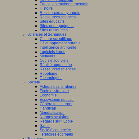
Education environnementale
Histoire
Ressources citoyenneté
Ressources sciences
Sites éducatifs
Sites pédagogiques
Sites ressources
Sciences et techniques
Culture scientifique
Développement durable
Intelligence artificielle
Logiciels libres
Métavers
Outils et logiciels
Réalité augmentée
Ressources sciences
Robotique
Technologies
Société
Acteurs des territoires
Ecole et structure
Economie
Ecosystème éducatif
Génération internet
Handicap
Mondialisation
Normes scolaires
Regards sur l’Ecole
Santé
Société connectée
Territoires et projets
Territoires