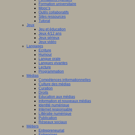
Formation universitaire
Mooc’s
Outils collaboratifs
Sites ressources
Tutorat
Jeux
Jeu et éducation
Jeux 4/12 ans
Jeux sérieux
Jeux vidéo
Langages
Ecriture
Humour
Langue orale
Langues vivantes
Lecture
Programmation
Médias
Compétences informationnelles
Culture des médias
Curation
Droits
Education aux médias
Information et nouveaux médias
Identité numérique
Internet responsable
Littératie numérique
Publication
Réseaux sociaux
Métiers
Entrepreneuriat
Entreprises