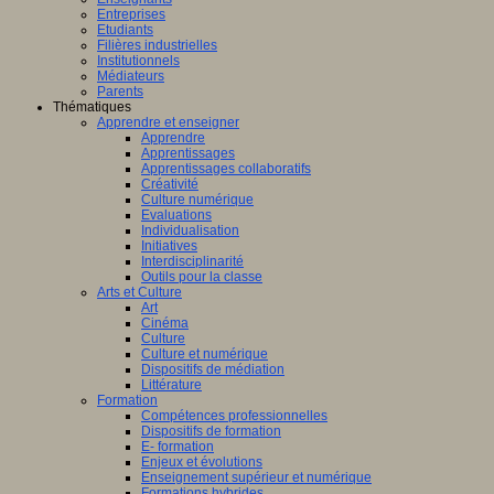
Entreprises
Etudiants
Filières industrielles
Institutionnels
Médiateurs
Parents
Thématiques
Apprendre et enseigner
Apprendre
Apprentissages
Apprentissages collaboratifs
Créativité
Culture numérique
Evaluations
Individualisation
Initiatives
Interdisciplinarité
Outils pour la classe
Arts et Culture
Art
Cinéma
Culture
Culture et numérique
Dispositifs de médiation
Littérature
Formation
Compétences professionnelles
Dispositifs de formation
E- formation
Enjeux et évolutions
Enseignement supérieur et numérique
Formations hybrides