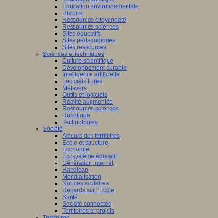
Education environnementale
Histoire
Ressources citoyenneté
Ressources sciences
Sites éducatifs
Sites pédagogiques
Sites ressources
Sciences et techniques
Culture scientifique
Développement durable
Intelligence artificielle
Logiciels libres
Métavers
Outils et logiciels
Réalité augmentée
Ressources sciences
Robotique
Technologies
Société
Acteurs des territoires
Ecole et structure
Economie
Ecosystème éducatif
Génération internet
Handicap
Mondialisation
Normes scolaires
Regards sur l’Ecole
Santé
Société connectée
Territoires et projets
Territoires