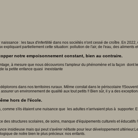
aissance : les taux d'infertilité dans nos sociétés n'ont cessé de croître. En 2022, u
xpliquant partiellement cette situation: pollution de l'air, de l'eau, des aliments e
topper notre empoisonnement constant, bien au contraire.
vantage, à mesure que nous découvrons l'ampleur du phénomène et la façon dont l
 de la petite enfance quasi inexistante
plorons dans nos territoires ruraux. Même constat dans le périscolaire !!Souvent m
assurer un environnement de qualité aux tout petits !! Bien sûr, il y a des exception
ême hors de l'école.
 comme s'ils étaient une nuisance que les adultes n'arrivaient plus à supporter. Et 
ce des structures scolaires, de soins, manque d'équipements culturels et éducatifs !
nce insidieuse mais qui peut s'avérer néfaste pour leur développement ultérieur.Le
ologique de notre bien le plus précieux: nos enfants.