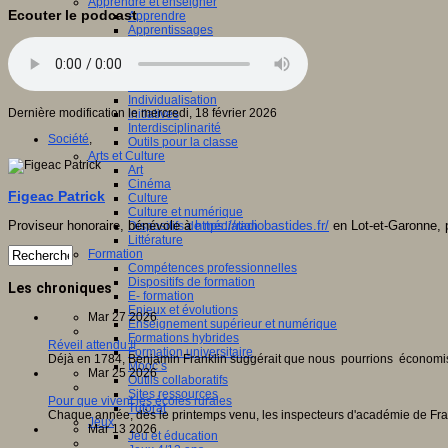
Apprendre et enseigner
Ecouter le podcast
Apprendre
Apprentissages
Apprentissages collaboratifs
Créativité
Culture numérique
Evaluations
Individualisation
Dernière modification le mercredi, 18 février 2026
Initiatives
Interdisciplinarité
Société
,
Outils pour la classe
Arts et Culture
Art
Cinéma
Figeac Patrick
Culture
Culture et numérique
Proviseur honoraire, bénévole à
https://radiobastides.fr/
en Lot-et-Garonne, p
Dispositifs de médiation
Littérature
Formation
Compétences professionnelles
Dispositifs de formation
Les chroniques
E- formation
Enjeux et évolutions
Mar 27 2026
Enseignement supérieur et numérique
Formations hybrides
Réveil attendu !!
Formation universitaire
Déjà en 1784, Benjamin Franklin suggérait que nous pourrions économise
Mooc’s
Mar 25 2026
Outils collaboratifs
Sites ressources
Pour que vivent les écoles rurales
Tutorat
Chaque année, dès le printemps venu, les inspecteurs d'académie de Fra
Jeux
Mar 13 2026
Jeu et éducation