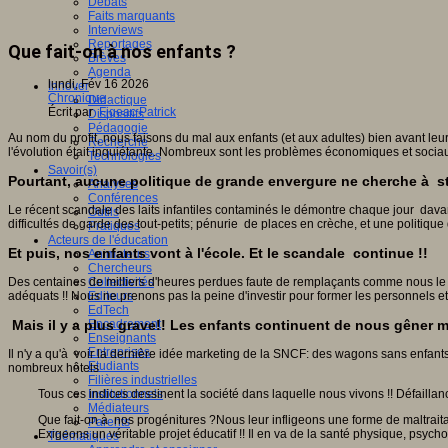
Débats
Faits marquants
Interviews
Reportages
Que fait-on à nos enfants ?
Brèves
Agenda
lundi, Fév 16 2026
Innover
Chronique
Didactique
Écrit par
Figeac Patrick
Dispositifs
Pédagogie
Au nom du profit, nous faisons du mal aux enfants (et aux adultes) bien avant leur n
Recherche
l'évolution était inquiétante. Nombreux sont les problèmes économiques et sociaux e
Technologies
Savoir(s)
Pourtant, aucune politique de grande envergure ne cherche à s
Analyses
Conférences
Le récent scandale des laits infantiles contaminés le démontre chaque jour da
Outils
difficultés de garde des tout-petits; pénurie de places en crèche, et une politique
Pratiques
Acteurs de l'éducation
Et puis, nos enfants vont à l'école. Et le scandale continue !!
Animateurs
Chercheurs
Des centaines de milliers d'heures perdues faute de remplaçants comme nous le dé
Collectivités
adéquats !! Nous ne prenons pas la peine d'investir pour former les personnels et 
Editeurs
EdTech
Encadrement
Mais il y a plus grave!! Les enfants continuent de nous gêner m
Enseignants
Entreprises
Il n'y a qu'à voir la dernière idée marketing de la SNCF: des wagons sans enfants,
Etudiants
nombreux hôtels
Filières industrielles
Institutionnels
Tous ces indices dessinent la société dans laquelle nous vivons !! Défaillan
Médiateurs
Que fait-on à nos progénitures ?Nous leur infligeons une forme de maltraita
Parents
Exigeons un véritable projet éducatif !! Il en va de la santé physique, psych
Thématiques