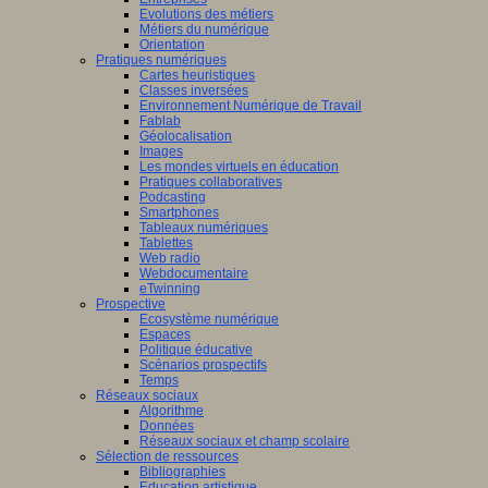
Evolutions des métiers
Métiers du numérique
Orientation
Pratiques numériques
Cartes heuristiques
Classes inversées
Environnement Numérique de Travail
Fablab
Géolocalisation
Images
Les mondes virtuels en éducation
Pratiques collaboratives
Podcasting
Smartphones
Tableaux numériques
Tablettes
Web radio
Webdocumentaire
eTwinning
Prospective
Ecosystème numérique
Espaces
Politique éducative
Scénarios prospectifs
Temps
Réseaux sociaux
Algorithme
Données
Réseaux sociaux et champ scolaire
Sélection de ressources
Bibliographies
Education artistique