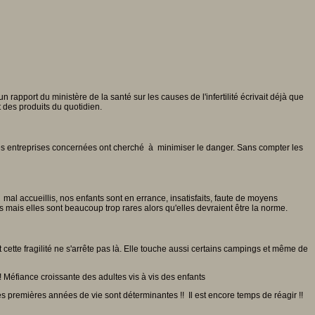
n rapport du ministère de la santé sur les causes de l'infertilité écrivait déjà que
t des produits du quotidien.
es entreprises concernées ont cherché à minimiser le danger. Sans compter les
al accueillis, nos enfants sont en errance, insatisfaits, faute de moyens
s mais elles sont beaucoup trop rares alors qu'elles devraient être la norme.
cette fragilité ne s'arrête pas là. Elle touche aussi certains campings et même de
! Méfiance croissante des adultes vis à vis des enfants
s premières années de vie sont déterminantes !! Il est encore temps de réagir !!