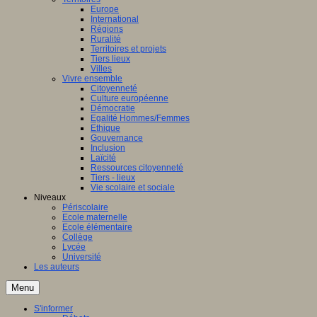
Europe
International
Régions
Ruralité
Territoires et projets
Tiers lieux
Villes
Vivre ensemble
Citoyenneté
Culture européenne
Démocratie
Egalité Hommes/Femmes
Ethique
Gouvernance
Inclusion
Laïcité
Ressources citoyenneté
Tiers - lieux
Vie scolaire et sociale
Niveaux
Périscolaire
Ecole maternelle
Ecole élémentaire
Collège
Lycée
Université
Les auteurs
Menu
S'informer