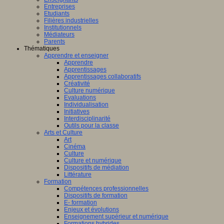
Entreprises
Etudiants
Filières industrielles
Institutionnels
Médiateurs
Parents
Thématiques
Apprendre et enseigner
Apprendre
Apprentissages
Apprentissages collaboratifs
Créativité
Culture numérique
Evaluations
Individualisation
Initiatives
Interdisciplinarité
Outils pour la classe
Arts et Culture
Art
Cinéma
Culture
Culture et numérique
Dispositifs de médiation
Littérature
Formation
Compétences professionnelles
Dispositifs de formation
E- formation
Enjeux et évolutions
Enseignement supérieur et numérique
Formations hybrides