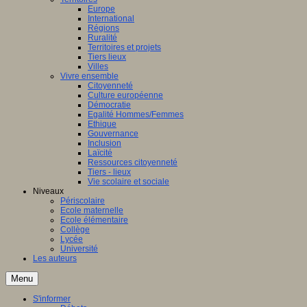
Europe
International
Régions
Ruralité
Territoires et projets
Tiers lieux
Villes
Vivre ensemble
Citoyenneté
Culture européenne
Démocratie
Egalité Hommes/Femmes
Ethique
Gouvernance
Inclusion
Laïcité
Ressources citoyenneté
Tiers - lieux
Vie scolaire et sociale
Niveaux
Périscolaire
Ecole maternelle
Ecole élémentaire
Collège
Lycée
Université
Les auteurs
Menu
S'informer