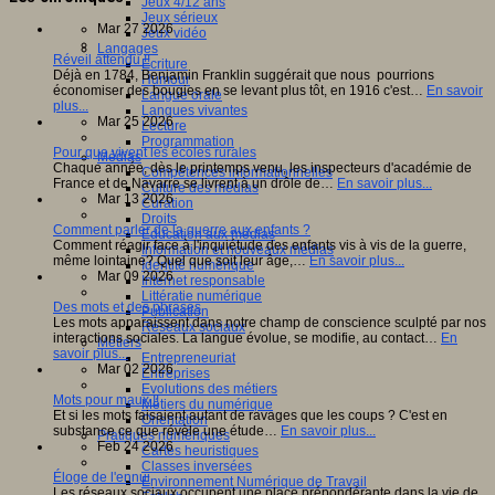
Jeux 4/12 ans
Jeux sérieux
Mar 27 2026
Jeux vidéo
Langages
Réveil attendu !!
Ecriture
Déjà en 1784, Benjamin Franklin suggérait que nous pourrions
Humour
économiser des bougies en se levant plus tôt, en 1916 c'est…
En savoir
Langue orale
plus...
Langues vivantes
Mar 25 2026
Lecture
Programmation
Pour que vivent les écoles rurales
Médias
Chaque année, dès le printemps venu, les inspecteurs d'académie de
Compétences informationnelles
France et de Navarre se livrent à un drôle de…
En savoir plus...
Culture des médias
Mar 13 2026
Curation
Droits
Comment parler de la guerre aux enfants ?
Education aux médias
Comment réagir face à l'inquiétude des enfants vis à vis de la guerre,
Information et nouveaux médias
même lointaine? Quel que soit leur âge,…
En savoir plus...
Identité numérique
Mar 09 2026
Internet responsable
Littératie numérique
Des mots et des phrases
Publication
Les mots apparaissent dans notre champ de conscience sculpté par nos
Réseaux sociaux
interactions sociales. La langue évolue, se modifie, au contact…
En
Métiers
savoir plus...
Entrepreneuriat
Mar 02 2026
Entreprises
Evolutions des métiers
Mots pour maux !!
Métiers du numérique
Et si les mots faisaient autant de ravages que les coups ? C'est en
Orientation
substance ce que révèle une étude…
En savoir plus...
Pratiques numériques
Feb 24 2026
Cartes heuristiques
Classes inversées
Éloge de l'ennui
Environnement Numérique de Travail
Les réseaux sociaux occupent une place prépondérante dans la vie de