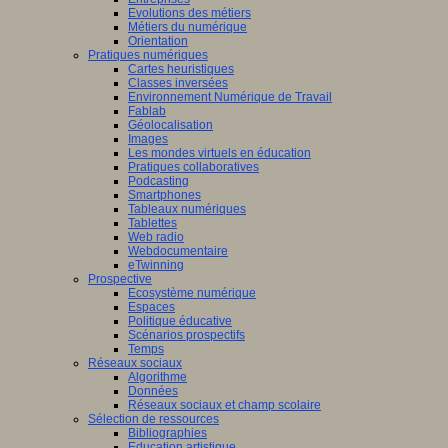
Evolutions des métiers
Métiers du numérique
Orientation
Pratiques numériques
Cartes heuristiques
Classes inversées
Environnement Numérique de Travail
Fablab
Géolocalisation
Images
Les mondes virtuels en éducation
Pratiques collaboratives
Podcasting
Smartphones
Tableaux numériques
Tablettes
Web radio
Webdocumentaire
eTwinning
Prospective
Ecosystème numérique
Espaces
Politique éducative
Scénarios prospectifs
Temps
Réseaux sociaux
Algorithme
Données
Réseaux sociaux et champ scolaire
Sélection de ressources
Bibliographies
Education artistique