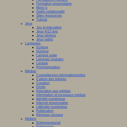
Formation universitaire
Mooc’s
Outils collaboratifs
Sites ressources
Tutorat
Jeux
Jeu et éducation
Jeux 4/12 ans
Jeux sérieux
Jeux vidéo
Langages
Ecriture
Humour
Langue orale
Langues vivantes
Lecture
Programmation
Médias
Compétences informationnelles
Culture des médias
Curation
Droits
Education aux médias
Information et nouveaux médias
Identité numérique
Internet responsable
Littératie numérique
Publication
Réseaux sociaux
Métiers
Entrepreneuriat
Entreprises