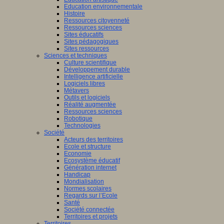
Education environnementale
Histoire
Ressources citoyenneté
Ressources sciences
Sites éducatifs
Sites pédagogiques
Sites ressources
Sciences et techniques
Culture scientifique
Développement durable
Intelligence artificielle
Logiciels libres
Métavers
Outils et logiciels
Réalité augmentée
Ressources sciences
Robotique
Technologies
Société
Acteurs des territoires
Ecole et structure
Economie
Ecosystème éducatif
Génération internet
Handicap
Mondialisation
Normes scolaires
Regards sur l’Ecole
Santé
Société connectée
Territoires et projets
Territoires