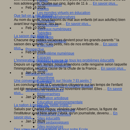
Fablab
nos adolescents. Quatre sur cinq, âgés de 11 à …
En savoir plus...
Géolocalisation
Feb 16 2026
Images
Les mondes virtuels en éducation
Que fait-on à nos enfants ?
Pratiques collaboratives
Au nom du profit, nous faisons du mal aux enfants (et aux adultes) bien
Podcasting
avant leur naissance : les taux…
En savoir plus...
Smartphones
Feb 10 2026
Tableaux numériques
Tablettes
La saison des enfants
Web radio
Chacune des petites vacances devient pour les grands-parents " la
Webdocumentaire
saison des enfants." Ces petits, nés de nos enfants de…
En savoir
eTwinning
plus...
Prospective
Feb 03 2026
Ecosystème numérique
Espaces
L'immigration nest pas la cause de tous les problèmes éducatifs
Politique éducative
Depuis un certain temps, nous entendons cette rengaine selon laquelle
Scénarios prospectifs
l'immigration serait la cause de la chute de la France…
En savoir plus...
Temps
Jan 29 2026
Réseaux sociaux
Algorithme
Une convention citoyenne sur l'école ? Et après ?
Données
Les conclusions de la Convention citoyenne sur les temps de l'enfant
Réseaux sociaux et champ scolaire
ont été rendues publiques le 23 novembre dernier. Elles …
En savoir
Sélection de ressources
plus...
Bibliographies
Jan 19 2026
Education artistique
Education environnementale
La nation à besoin de "petits instits" !
Histoire
Salués par Charles Peguy, vénèrés par Albert Camus, la figure de
Ressources citoyenneté
l'instituteur avait fière allure ! Voilà qu'un journaliste, devenu…
En
Ressources sciences
savoir plus...
Sites éducatifs
Jan 12 2026
Sites pédagogiques
Sites ressources
Des vœux pour nos enfants et pour notre Ecole