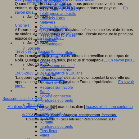
Sciences et techniques
Quand nous adressons nos vœux, nous pensons souvent à nos
Culture scientifique
enfants, qu'ils puissent grandir et s'épanouir dans un pays qui…
En
Développement durable
savoir plus...
Intelligence artificielle
Jan 06 2026
Logiciels libres
Métavers
Chiche !
Outils et logiciels
A l'heure des consommations individualisées, comme les plate-formes
Réalité augmentée
de vidéos, de.messageries en tout genre., l'école demeure le principal
Ressources sciences
espace de…
En savoir plus...
Robotique
Jan 06 2026
Technologies
Société
Trêve des confiseurs !!
Acteurs des territoires
Dans la maison flotte encore ces odeurs du réveillon et du repas de
Ecole et structure
Noêl. Quelque chose de doux, presque d'impalpable…
En savoir plus...
Economie
Dec 12 2025
Ecosystème éducatif
Génération internet
1905-2025 La loi sur la laïcité a 120 ans
Handicap
"La guerre des deux France" c'est ainsi qu'on appelait la querelle qui
Mondialisation
opposait une France catholique à une France républicaine…
En savoir
Normes scolaires
plus...
Regards sur l’Ecole
Santé
Société connectée
Souscrire à ce flux RSS
Territoires et projets
Territoires
Mentions légales
| contact[@]anae.education |
Accessibilité : non conforme
Europe
International
© 2023 Educavox, Ecole, pédagogie, enseignement, formation
Régions
Creation Sylvie CECI - Sites Internet / Référencement SEO
Ruralité
Territoires et projets
Tiers lieux
Villes