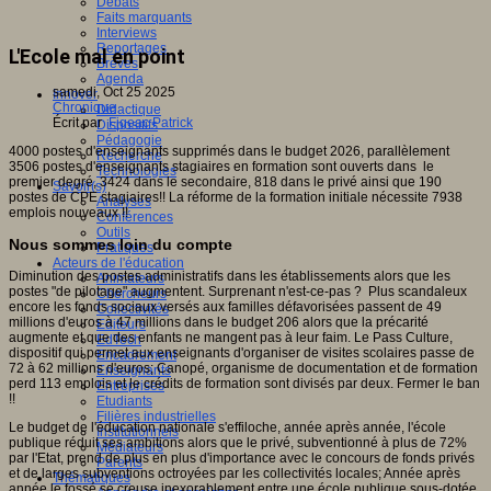
Débats
Faits marquants
Interviews
Reportages
L'Ecole mal en point
Brèves
Agenda
samedi, Oct 25 2025
Innover
Chronique
Didactique
Écrit par
Figeac Patrick
Dispositifs
Pédagogie
4000 postes d'enseignants supprimés dans le budget 2026, parallèlement
Recherche
3506 postes d'enseignants stagiaires en formation sont ouverts dans le
Technologies
premier degré, 3424 dans le secondaire, 818 dans le privé ainsi que 190
Savoir(s)
postes de CPE stagiaires!! La réforme de la formation initiale nécessite 7938
Analyses
emplois nouveaux !!
Conférences
Outils
Nous sommes loin du compte
Pratiques
Acteurs de l'éducation
Diminution des postes administratifs dans les établissements alors que les
Animateurs
postes "de pilotage" augmentent. Surprenant n'est-ce-pas ? Plus scandaleux
Chercheurs
encore les fonds sociaux versés aux familles défavorisées passent de 49
Collectivités
millions d'euros à 47 millions dans le budget 206 alors que la précarité
Editeurs
augmente et que des enfants ne mangent pas à leur faim. Le Pass Culture,
EdTech
dispositif qui permet aux enseignants d'organiser de visites scolaires passe de
Encadrement
72 à 62 millions d'euros; Canopé, organisme de documentation et de formation
Enseignants
perd 113 emplois et le crédits de formation sont divisés par deux. Fermer le ban
Entreprises
!!
Etudiants
Filières industrielles
Le budget de l'éducation nationale s'effiloche, année après année, l'école
Institutionnels
publique réduit ses ambitions alors que le privé, subventionné à plus de 72%
Médiateurs
par l'Etat, prend de plus en plus d'importance avec le concours de fonds privés
Parents
et de larges subventions octroyées par les collectivités locales; Année après
Thématiques
année le fossé se creuse inexorablement entre une école publique sous-dotée