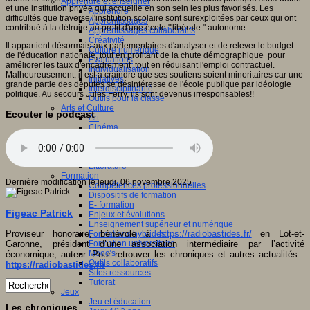
Apprendre et enseigner
et une institution privée qui accueille en son sein les plus favorisés. Les
Apprendre
difficultés que traverse l'institution scolaire sont surexploitées par ceux qui ont
Apprentissages
contribué à la détruire au profit d'une école "'libérale " autonome.
Apprentissages collaboratifs
Créativité
Il appartient désormais aux parlementaires d'analyser et de relever le budget
Culture numérique
de l'éducation nationale, tout en profitant de la chute démographique pour
Evaluations
améliorer les taux d'encadrement tout en réduisant l'emploi contractuel.
Individualisation
Malheureusement, il est à craindre que ses soutiens soient minoritaires car une
Initiatives
grande partie des députés se désintéresse de l'école publique par idéologie
Interdisciplinarité
politique. Au secours Jules Ferry, ils sont devenus irresponsables!!
Outils pour la classe
Arts et Culture
Ecouter le podcast
Art
Cinéma
Culture
Culture et numérique
Dispositifs de médiation
Littérature
Formation
Dernière modification le jeudi, 06 novembre 2025
Compétences professionnelles
Dispositifs de formation
E- formation
Figeac Patrick
Enjeux et évolutions
Enseignement supérieur et numérique
Proviseur honoraire, bénévole à
https://radiobastides.fr/
en Lot-et-
Formations hybrides
Formation universitaire
Garonne, président d’une association intermédiaire par l’activité
Mooc’s
économique, auteur. Pour retrouver les chroniques et autres actualités :
Outils collaboratifs
https://radiobastides.fr/
Sites ressources
Tutorat
Jeux
Jeu et éducation
Les chroniques