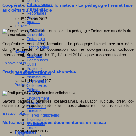
Débats
Faits marquants
Coopération, Éducation, formation - La pédagogie Freinet face
Interviews
aux défis du XXIe siècle
Reportages
Brèves
lundi, 27 mars 2017
Agenda
Fait marquant
Innover
Didactique
Dispositifs
Pédagogie
Recherche
Coopération, Éducation, formation - La pédagogie Freinet face aux défis
Technologies
du XXIe siècle - La coopération comme co-organisation. Colloque
Savoir(s)
International, Bordeaux 10, 11, 12 juillet 2017 : appel à communication.
Analyses
Conférences
En savoir plus...
Outils
Pratiques
Pratiques d'animation collaborative
Acteurs de l'éducation
Animateurs
samedi, 11 mars 2017
Chercheurs
Pratiques
Collectivités
Editeurs
EdTech
Encadrement
Savoirs partagés, pratiques collaboratives, évaluation ludique, créer, co-
Enseignants
construire ...voici quelques idées, quelques pratiques réunies dans cet article.
Entreprises
Etudiants
En savoir plus...
Filières industrielles
Institutionnels
Mutualiser les pratiques documentaires en réseau
Médiateurs
Parents
mardi, 07 mars 2017
Thématiques
Outils