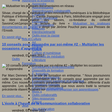
Apprendre et enseigner
Apprendre
Apprentissages
Apprentissages collaboratifs
Silvae, chargé de la médiation et des innovations numériques à la Bibliothèque
Créativité
Publique d’Information – Centre Pompidou à Paris, bibliothécaire engagé pour
Culture numérique
la libre dissémination des savoirs, co-fondateur du collectif
Evaluations
SavoirsCom1propose la lecture du livre «
Mutualiser les pratiques
Individualisation
documentaires en réseau
» dirigé par Jérôme Pouchol paru aux Presses de
Initiatives
l’Enssib.
Interdisciplinarité
Outils pour la classe
En savoir plus...
Arts et Culture
Art
10 conseils pour apprendre par soi-même #2 – Multiplier les
Cinéma
occasions d’apprendre
Culture
Culture et numérique
vendredi, 03 mars 2017
Dispositifs de médiation
Outils
Littérature
Formation
Compétences professionnelles
Dispositifs de formation
E- formation
Par Marc Dennery sur le site de formation en entreprise. " Nous poursuivons
Enjeux et évolutions
cette semaine, notre présentation des 10 conseils pour apprendre par soi-
Enseignement supérieur et numérique
même. Ces nouveaux conseils présentent chacun une façon différente d’auto
Formations hybrides
apprendre. Les quatre premiers conseils que nous avons traité la semaine
Formation universitaire
précédente étaient focalisés sur
comment organiser son apprentissage
."
Mooc’s
Outils collaboratifs
En savoir plus...
Sites ressources
Tutorat
L’école à l’heure de la communication collaborative
Jeux
Jeu et éducation
vendredi, 03 février 2017