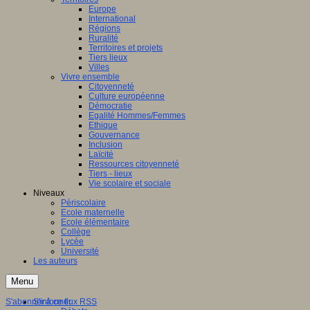
Europe
International
Régions
Ruralité
Territoires et projets
Tiers lieux
Villes
Vivre ensemble
Citoyenneté
Culture européenne
Démocratie
Egalité Hommes/Femmes
Ethique
Gouvernance
Inclusion
Laïcité
Ressources citoyenneté
Tiers - lieux
Vie scolaire et sociale
Niveaux
Périscolaire
Ecole maternelle
Ecole élémentaire
Collège
Lycée
Université
Les auteurs
Menu
S'abonner à ce flux RSS
S'informer