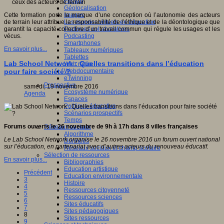
Fablab
Géolocalisation
Images
Cette formation porte la marque d’une conception où l’autonomie des acteurs
Les mondes virtuels en éducation
de terrain leur attribue la responsabilité de l’éthique et de la déontologique que
Pratiques collaboratives
garantit la capacité collective d’un travail commun qui régule les usages et les
Podcasting
vécus.
Smartphones
En savoir plus...
Tableaux numériques
Tablettes
Lab School Network : Quelles transitions dans l’éducation
Web radio
Webdocumentaire
pour faire société ?
eTwinning
Prospective
samedi, 19 novembre 2016
Ecosystème numérique
Agenda
Espaces
Politique éducative
Scénarios prospectifs
Temps
Forums ouverts le 26 novembre de 9h à 17h dans 8 villes françaises
Réseaux sociaux
Algorithme
Le Lab School Network organise le 26 novembre 2016 un forum ouvert national
Données
sur l’éducation, en partenariat avec d’autres acteurs du renouveau éducatif.
Réseaux sociaux et champ scolaire
Sélection de ressources
En savoir plus...
Bibliographies
Education artistique
Précédent
Education environnementale
3
Histoire
4
Ressources citoyenneté
5
Ressources sciences
6
Sites éducatifs
7
Sites pédagogiques
8
Sites ressources
9