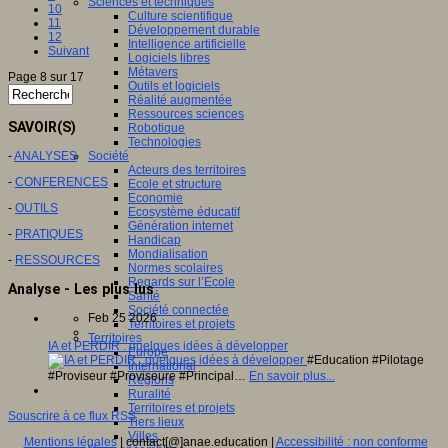
Sciences et techniques
10
Culture scientifique
11
Développement durable
12
Intelligence artificielle
Suivant
Logiciels libres
Métavers
Page 8 sur 17
Outils et logiciels
Réalité augmentée
Ressources sciences
SAVOIR(S)
Robotique
Technologies
-
ANALYSES
Société
Acteurs des territoires
-
CONFERENCES
Ecole et structure
Economie
-
OUTILS
Ecosystème éducatif
Génération internet
-
PRATIQUES
Handicap
Mondialisation
-
RESSOURCES
Normes scolaires
Regards sur l’Ecole
Analyse - Les plus lus
Santé
Société connectée
Feb 25 2026
Territoires et projets
Territoires
IA et PERDIR : quelques idées à développer
Europe
#Education #Pilotage
International
#Proviseur #Proviseure #Principal…
En savoir plus...
Régions
Ruralité
Territoires et projets
Souscrire à ce flux RSS
Tiers lieux
Villes
Mentions légales
| contact[@]anae.education |
Accessibilité : non conforme