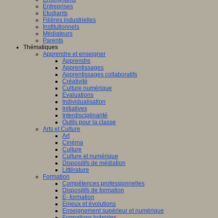
Entreprises
Etudiants
Filières industrielles
Institutionnels
Médiateurs
Parents
Thématiques
Apprendre et enseigner
Apprendre
Apprentissages
Apprentissages collaboratifs
Créativité
Culture numérique
Evaluations
Individualisation
Initiatives
Interdisciplinarité
Outils pour la classe
Arts et Culture
Art
Cinéma
Culture
Culture et numérique
Dispositifs de médiation
Littérature
Formation
Compétences professionnelles
Dispositifs de formation
E- formation
Enjeux et évolutions
Enseignement supérieur et numérique
Formations hybrides