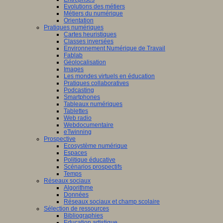
Evolutions des métiers
Métiers du numérique
Orientation
Pratiques numériques
Cartes heuristiques
Classes inversées
Environnement Numérique de Travail
Fablab
Géolocalisation
Images
Les mondes virtuels en éducation
Pratiques collaboratives
Podcasting
Smartphones
Tableaux numériques
Tablettes
Web radio
Webdocumentaire
eTwinning
Prospective
Ecosystème numérique
Espaces
Politique éducative
Scénarios prospectifs
Temps
Réseaux sociaux
Algorithme
Données
Réseaux sociaux et champ scolaire
Sélection de ressources
Bibliographies
Education artistique