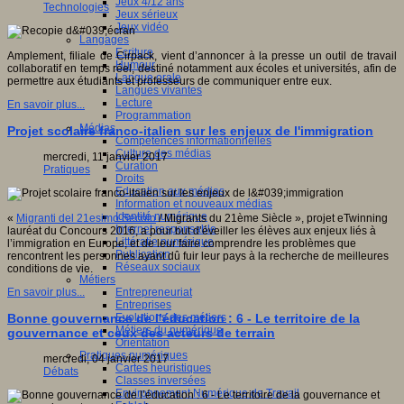
Jeux 4/12 ans
Technologies
Jeux sérieux
Jeux vidéo
Langages
Ecriture
Amplement, filiale de Cirpack, vient d’annoncer à la presse un outil de travail
Humour
collaboratif en temps réel, destiné notamment aux écoles et universités, afin de
Langue orale
permettre aux étudiants et professeurs de communiquer entre eux.
Langues vivantes
Lecture
En savoir plus...
Programmation
Médias
Projet scolaire franco-italien sur les enjeux de l'immigration
Compétences informationnelles
Culture des médias
mercredi, 11 janvier 2017
Curation
Pratiques
Droits
Education aux médias
Information et nouveaux médias
Identité numérique
«
Migranti del 21esimo Secolo
/ Migrants du 21ème Siècle », projet eTwinning
Internet responsable
lauréat du Concours 2016, a pour but d’éveiller les élèves aux enjeux liés à
Littératie numérique
l’immigration en Europe, et de leur faire comprendre les problèmes que
Publication
rencontrent les personnes ayant dû fuir leur pays à la recherche de meilleures
Réseaux sociaux
conditions de vie.
Métiers
Entrepreneuriat
En savoir plus...
Entreprises
Evolutions des métiers
Bonne gouvernance de l’éducation : 6 - Le territoire de la
Métiers du numérique
gouvernance et ceux des acteurs de terrain
Orientation
Pratiques numériques
mercredi, 04 janvier 2017
Cartes heuristiques
Débats
Classes inversées
Environnement Numérique de Travail