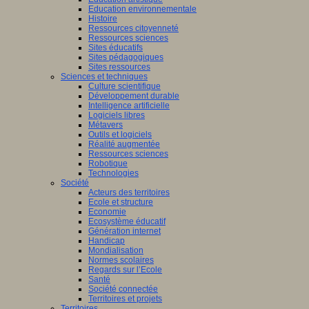
Education environnementale
Histoire
Ressources citoyenneté
Ressources sciences
Sites éducatifs
Sites pédagogiques
Sites ressources
Sciences et techniques
Culture scientifique
Développement durable
Intelligence artificielle
Logiciels libres
Métavers
Outils et logiciels
Réalité augmentée
Ressources sciences
Robotique
Technologies
Société
Acteurs des territoires
Ecole et structure
Economie
Ecosystème éducatif
Génération internet
Handicap
Mondialisation
Normes scolaires
Regards sur l’Ecole
Santé
Société connectée
Territoires et projets
Territoires