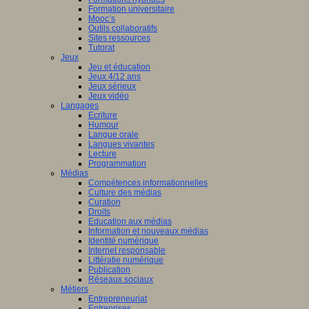
Formation universitaire
Mooc’s
Outils collaboratifs
Sites ressources
Tutorat
Jeux
Jeu et éducation
Jeux 4/12 ans
Jeux sérieux
Jeux vidéo
Langages
Ecriture
Humour
Langue orale
Langues vivantes
Lecture
Programmation
Médias
Compétences informationnelles
Culture des médias
Curation
Droits
Education aux médias
Information et nouveaux médias
Identité numérique
Internet responsable
Littératie numérique
Publication
Réseaux sociaux
Métiers
Entrepreneuriat
Entreprises