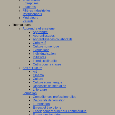
Entreprises
Etudiants
Filières industrielles
Institutionnels
Médiateurs
Parents
Thématiques
Apprendre et enseigner
Apprendre
Apprentissages
Apprentissages collaboratifs
Créativité
Culture numérique
Evaluations
Individualisation
Initiatives
Interdisciplinarité
Outils pour la classe
Arts et Culture
Art
Cinéma
Culture
Culture et numérique
Dispositifs de médiation
Littérature
Formation
Compétences professionnelles
Dispositifs de formation
E- formation
Enjeux et évolutions
Enseignement supérieur et numérique
Formations hybrides