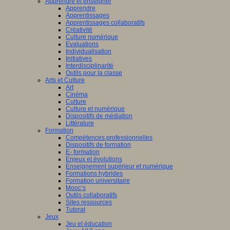
Apprendre et enseigner
Apprendre
Apprentissages
Apprentissages collaboratifs
Créativité
Culture numérique
Evaluations
Individualisation
Initiatives
Interdisciplinarité
Outils pour la classe
Arts et Culture
Art
Cinéma
Culture
Culture et numérique
Dispositifs de médiation
Littérature
Formation
Compétences professionnelles
Dispositifs de formation
E- formation
Enjeux et évolutions
Enseignement supérieur et numérique
Formations hybrides
Formation universitaire
Mooc’s
Outils collaboratifs
Sites ressources
Tutorat
Jeux
Jeu et éducation