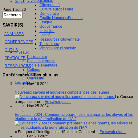
Vivre ensemble
Suivant
Citoyenneté
Culture européenne
Page 1 sur 26
Démocratie
Egalité Hommes/Femmes
Ethique
SAVOIR(S)
Gouvernance
Inclusion
-
ANALYSES
Laïcité
Ressources citoyenneté
-
CONFERENCES
Tiers - lieux
Vie scolaire et sociale
-
OUTILS
Niveaux
Périscolaire
-
PRATIQUES
Ecole maternelle
Ecole élémentaire
-
RESSOURCES
Collège
Lycée
Conférences - Les plus lus
Université
Les auteurs
Nov 18 2024
Nouveaux savoirs et nouvelles compétences des jeunes
Le Cnesco
a organisé une…
En savoir plus...
Nov 25 2024
Educatech 2024 : Comment préparer les enseignants, les élèves et les
étudiants à la généralisation de l’IA ?
« Eduquer à l’intelligence artificielle » Comment…
En savoir plus...
Feb 20 2025