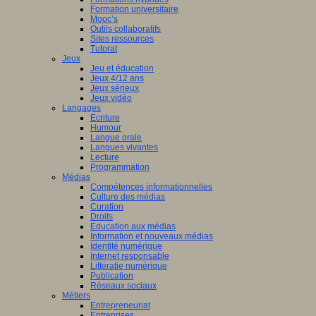
Formation universitaire
Mooc’s
Outils collaboratifs
Sites ressources
Tutorat
Jeux
Jeu et éducation
Jeux 4/12 ans
Jeux sérieux
Jeux vidéo
Langages
Ecriture
Humour
Langue orale
Langues vivantes
Lecture
Programmation
Médias
Compétences informationnelles
Culture des médias
Curation
Droits
Education aux médias
Information et nouveaux médias
Identité numérique
Internet responsable
Littératie numérique
Publication
Réseaux sociaux
Métiers
Entrepreneuriat
Entreprises