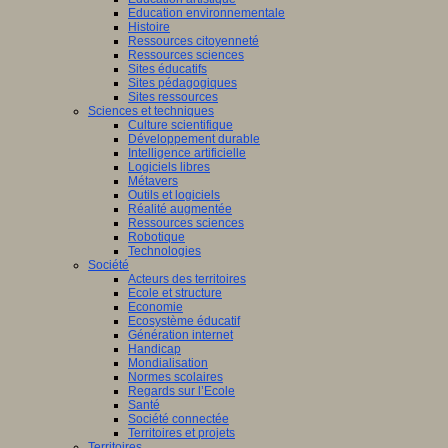
Education environnementale
Histoire
Ressources citoyenneté
Ressources sciences
Sites éducatifs
Sites pédagogiques
Sites ressources
Sciences et techniques
Culture scientifique
Développement durable
Intelligence artificielle
Logiciels libres
Métavers
Outils et logiciels
Réalité augmentée
Ressources sciences
Robotique
Technologies
Société
Acteurs des territoires
Ecole et structure
Economie
Ecosystème éducatif
Génération internet
Handicap
Mondialisation
Normes scolaires
Regards sur l’Ecole
Santé
Société connectée
Territoires et projets
Territoires