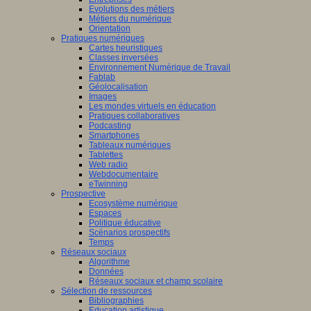
Evolutions des métiers
Métiers du numérique
Orientation
Pratiques numériques
Cartes heuristiques
Classes inversées
Environnement Numérique de Travail
Fablab
Géolocalisation
Images
Les mondes virtuels en éducation
Pratiques collaboratives
Podcasting
Smartphones
Tableaux numériques
Tablettes
Web radio
Webdocumentaire
eTwinning
Prospective
Ecosystème numérique
Espaces
Politique éducative
Scénarios prospectifs
Temps
Réseaux sociaux
Algorithme
Données
Réseaux sociaux et champ scolaire
Sélection de ressources
Bibliographies
Education artistique