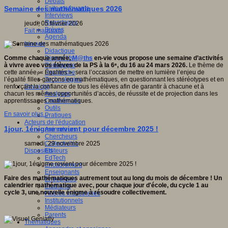
Débats
Faits marquants
Semaine des mathématiques 2026
Interviews
Reportages
jeudi, 05 février 2026
Brèves
Fait marquant
Agenda
Innover
Didactique
Dispositifs
Comme chaque année,
M@ths
en-vie vous propose une semaine d’activités
Pédagogie
à vivre avec vos élèves de la PS à la 6ᵉ, du 16 au 24 mars 2026.
Le thème de
Recherche
cette année, « Égalités », sera l’occasion de mettre en lumière l’enjeu de
Technologies
l’égalité filles-garçons en mathématiques, en questionnant les stéréotypes et en
Savoir(s)
renforçant la confiance de tous les élèves afin de garantir à chacune et à
Analyses
chacun les mêmes opportunités d’accès, de réussite et de projection dans les
Conférences
apprentissages mathématiques.
Outils
En savoir plus...
Pratiques
Acteurs de l'éducation
1jour, 1énigme revient pour décembre 2025 !
Animateurs
Chercheurs
Collectivités
samedi, 29 novembre 2025
Editeurs
Dispositifs
EdTech
Encadrement
Enseignants
Faire des mathématiques autrement tout au long du mois de décembre ! Un
Entreprises
calendrier mathématique avec, pour chaque jour d'école, du cycle 1 au
Etudiants
cycle 3, une nouvelle énigme à résoudre collectivement.
Filières industrielles
Institutionnels
Médiateurs
Parents
Thématiques