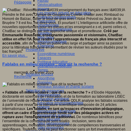
Fablab
Pédagogie
Géolocalisation
Images
Les mondes virtuels en éducation
Prendre le thé avec Olympe de Gouges ou Colette, chatter avec Rimbaud ou
Pratiques collaboratives
Honoré de Balzac, tailler le bout de gras avec l'Abbé Prévost ou Jean de la
Podcasting
Bruyère ? Il est fou, me direz-vous. Et pourtant ! L'intelligence artificielle offre de
Smartphones
nouvelles opportunités pour les élèves et les enseignant.e.s et, parmi celles-ci,
Tableaux numériques
ChatBac se distingue par son approche unique et prometteuse.
Créé par
Tablettes
Emmanuelle Rousselle, enseignante passionnée et visionnaire, ChatBac
Web radio
utilise en effet l'IA pour rendre l'apprentissage du français plus interactif et
Webdocumentaire
accessible
, afin de toucher un public plus large et partager ainsi sa passion
eTwinning
pour la littérature française en permettant de réviser les auteurs étudiés pour le
Prospective
bac français.
Ecosystème numérique
En savoir plus...
Espaces
Politique éducative
Fablabs en milieu scolaire : que dit la recherche ?
Scénarios prospectifs
Temps
mercredi, 05 février 2025
Réseaux sociaux
Recherche
Algorithme
Données
Réseaux sociaux et champ scolaire
Sélection de ressources
« Fablabs en milieu scolaire : que dit la recherche ? »
d’Elodie Hippolyte,
Bibliographies
doctorante en sciences de l’éducation et de la formation au laboratoire LISEC
Education artistique
de l’université de Haute-Alsace. Cet article QDLR analyse les fablabs scolaires
Education environnementale
à partir d’une revue de la littérature scientifique composée de 24 articles
Histoire
internationaux.
Les fablabs, en tant qu’espaces d’innovation pédagogique,
Ressources citoyenneté
offrent un cadre d’apprentissage fondé sur des pédagogies actives en
Ressources sciences
rupture avec l’enseignement dit traditionnel.
De nombreux bénéfices pour
Sites éducatifs
l’ensemble de la communauté sont relatés : inclusion, sens des
Sites pédagogiques
apprentissages, motivation, développement de compétences transversales et
Sites ressources
spécifiques. Toutefois, cela ne peut fonctionner sans un fort investissement en