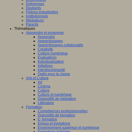
Entreprises
Etudiants
Filières industrielles
Institutionnels
Médiateurs
Parents
Thématiques
Apprendre et enseigner
Apprendre
Apprentissages
Apprentissages collaboratifs
Créativité
Culture numérique
Evaluations
Individualisation
Initiatives
Interdisciplinarité
Outils pour la classe
Arts et Culture
Art
Cinéma
Culture
Culture et numérique
Dispositifs de médiation
Littérature
Formation
Compétences professionnelles
Dispositifs de formation
E- formation
Enjeux et évolutions
Enseignement supérieur et numérique
Formations hybrides