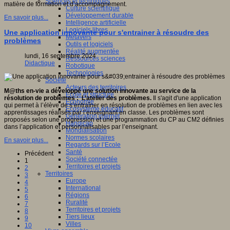
Sciences et techniques
matière de formation et d’accompagnement.
Culture scientifique
Développement durable
En savoir plus...
Intelligence artificielle
Logiciels libres
Une application innovante pour s'entrainer à résoudre des
Métavers
problèmes
Outils et logiciels
Réalité augmentée
lundi, 16 septembre 2024
Ressources sciences
Didactique
Robotique
Technologies
Société
Acteurs des territoires
M@ths en-vie a développé une solution innovante au service de la
Ecole et structure
résolution de problèmes : L’atelier des problèmes.
Il s'agit d'une application
Economie
qui permet à l’élève de s’entraîner en résolution de problèmes en lien avec les
Ecosystème éducatif
apprentissages réalisés par l’enseignant en classe. Les problèmes sont
Génération internet
proposés selon une progression et une programmation du CP au CM2 définies
Handicap
dans l’application et personnalisables par l’enseignant.
Mondialisation
Normes scolaires
En savoir plus...
Regards sur l’Ecole
Santé
Précédent
Société connectée
1
Territoires et projets
2
Territoires
3
Europe
4
International
5
Régions
6
Ruralité
7
Territoires et projets
8
Tiers lieux
9
Villes
10