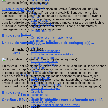
Jeux 4/12 ans
Jeux sérieux
Jeux vidéo
Fusion Jeunesse
organise la 7ᵉ édition du Festival Éducation du Futur, un
Langages
événement national qui met à l’honneur la créativité, l’engagement et les
Ecriture
talents des jeunes. Destiné au départ aux élèves issus de milieux défavorisés
Humour
ou sensibles au décrochage scolaire, ce festival valorise les projets menés
Langue orale
dans le cadre de programmes pédagogiques innovants (arts et culture, techno-
Langues vivantes
numérique, entrepreneuriat, design éco-citoyen…) conçus pour renforcer
Lecture
l’engagement et les compétences des jeunes.
Programmation
Médias
En savoir plus...
Compétences informationnelles
Culture des médias
Un peu de numérique(s)… beaucoup de pédagogie(s)…
Curation
Droits
dimanche, 27 avril 2025
Education aux médias
Editos
Information et nouveaux médias
Identité numérique
Internet responsable
Littératie numérique
Qu’est-ce qui est transformé au plan des valeurs, de la culture, du langage chez
Publication
les jeunes, de l’approche des métiers, comment s’articulent ou non les
Réseaux sociaux
différents espaces dont les espaces numériques ? Quelles rencontres sont-
Métiers
elles nécessaires, qui mettent en relation des personnes, des savoirs, des
Entrepreneuriat
espaces entre eux afin que l’éducation foisonne, rapproche, engage…De la
Entreprises
diversité nait la complexité et la richesse…Voici quelques témoignages
Evolutions des métiers
d’actions éducatives, un peu de numérique(s)… beaucoup de pédagogie(s)…
Métiers du numérique
Orientation
En savoir plus...
Pratiques numériques
Cartes heuristiques
ChatBac : Révolutionner l'enseignement du français avec l'IA
Classes inversées
Environnement Numérique de Travail
samedi, 19 avril 2025