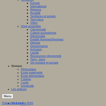
Europe
International
Régions
Ruralité
Territoires et projets
Tiers lieux
Villes
Vivre ensemble
Citoyenneté
Culture européenne
Démocratie
Egalité Hommes/Femmes
Ethique
Gouvernance
Inclusion
Laïcité
Ressources citoyenneté
Tiers - lieux
Vie scolaire et sociale
Niveaux
Périscolaire
Ecole maternelle
Ecole élémentaire
Collège
Lycée
Université
Les auteurs
Menu
S'abonner à ce flux RSS
S'informer