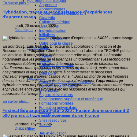
Apprendre et enseigner
En savoir plus...
Apprendre
Apprentissages
Hybridation, traces et reconnaissance d’expériences
Apprentissages collaboratifs
d'apprentissage
Créativité
Culture numérique
jeudi, 20 novembre 2025
Evaluations
Didactique
Individualisation
Initiatives
Interdisciplinarité
Outils pour la classe
En août 2021,
Luis Galindo,
Directeur du Laboratoire d’Innovation et de
Arts et Culture
Ressources en Éducation Chercheur associé au Laboratoire TECHNÉ publiait
Art
cet article qu'il nous semble intéressant de relire aujourd'hui. Il démontre
Cinéma
notamment
que les limites ne résident pas uniquement dans les technologies
Culture
numériques (obtenir un meilleur Internet ou davantage de tablettes ou
Culture et numérique
d'ordinateurs dans les écoles et les centres de formation), mais surtout dans
Dispositifs de médiation
nos pratiques et dans notre capacité à contextualiser le processus
Littérature
d'enseignement et d'apprentissage
. Ainsi, "
Dans un monde où les frontières
Formation
des contextes formels, informels et sociaux s'estompent,
l'apprentissage
Compétences professionnelles
hybride
ne peut pas être limité par une configuration d'instructions numériques
Dispositifs de formation
et physiques et devrait évoluer avec les ressources et les technologies qui
E- formation
apparaîtront à l'aveni
r "
Enjeux et évolutions
Enseignement supérieur et numérique
En savoir plus...
Formations hybrides
Formation universitaire
Festival Éducation du Futur 2025 : Fusion Jeunesse réunit 2
Mooc’s
500 jeunes à travers 18 événements en France
Outils collaboratifs
Sites ressources
vendredi, 09 mai 2025
Tutorat
Dispositifs
Jeux
Jeu et éducation