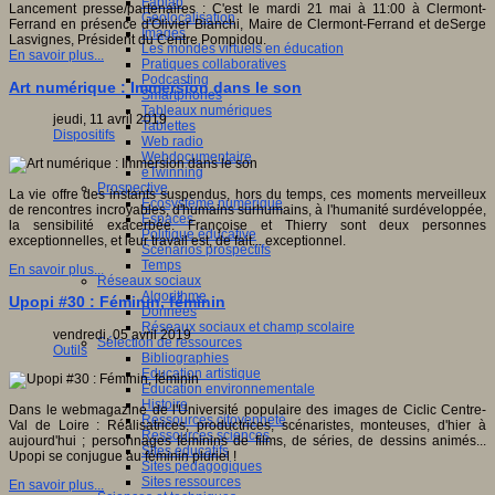
Fablab
Lancement presse/partenaires : C'est le mardi 21 mai à 11:00 à Clermont-
Géolocalisation
Ferrand en présence d'Olivier Bianchi, Maire de Clermont-Ferrand et deSerge
Images
Lasvignes, Président du Centre Pompidou.
Les mondes virtuels en éducation
En savoir plus...
Pratiques collaboratives
Podcasting
Art numérique : Immersion dans le son
Smartphones
Tableaux numériques
jeudi, 11 avril 2019
Tablettes
Dispositifs
Web radio
Webdocumentaire
eTwinning
Prospective
La vie offre des instants suspendus, hors du temps, ces moments merveilleux
Ecosystème numérique
de rencontres incroyables, d'humains surhumains, à l'humanité surdéveloppée,
Espaces
la sensibilité exacerbée. Françoise et Thierry sont deux personnes
Politique éducative
exceptionnelles, et leur travail est, de fait... exceptionnel.
Scénarios prospectifs
Temps
En savoir plus...
Réseaux sociaux
Algorithme
Upopi #30 : Féminin, féminin
Données
Réseaux sociaux et champ scolaire
vendredi, 05 avril 2019
Sélection de ressources
Outils
Bibliographies
Education artistique
Education environnementale
Histoire
Dans le webmagazine de l'Université populaire des images de Ciclic Centre-
Ressources citoyenneté
Val de Loire : Réalisatrices, productrices, scénaristes, monteuses, d'hier à
Ressources sciences
aujourd'hui ; personnages féminins de films, de séries, de dessins animés...
Sites éducatifs
Upopi se conjugue au féminin pluriel !
Sites pédagogiques
Sites ressources
En savoir plus...