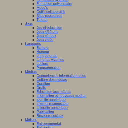
Formation universitaire
Mooc’s
Outils collaboratifs
Sites ressources
Tutorat
Jeux
Jeu et éducation
Jeux 4/12 ans
Jeux sérieux
Jeux vidéo
Langages
Ecriture
Humour
Langue orale
Langues vivantes
Lecture
Programmation
Médias
Compétences informationnelles
Culture des médias
Curation
Droits
Education aux médias
Information et nouveaux médias
Identité numérique
Internet responsable
Littératie numérique
Publication
Réseaux sociaux
Métiers
Entrepreneuriat
Entreprises