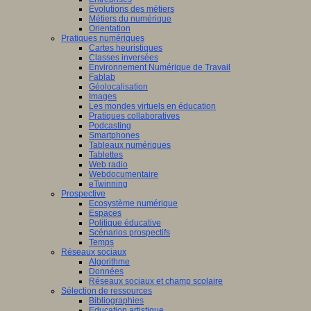
Evolutions des métiers
Métiers du numérique
Orientation
Pratiques numériques
Cartes heuristiques
Classes inversées
Environnement Numérique de Travail
Fablab
Géolocalisation
Images
Les mondes virtuels en éducation
Pratiques collaboratives
Podcasting
Smartphones
Tableaux numériques
Tablettes
Web radio
Webdocumentaire
eTwinning
Prospective
Ecosystème numérique
Espaces
Politique éducative
Scénarios prospectifs
Temps
Réseaux sociaux
Algorithme
Données
Réseaux sociaux et champ scolaire
Sélection de ressources
Bibliographies
Education artistique