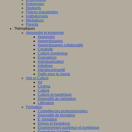
Entreprises
Etudiants
Filières industrielles
Institutionnels
Médiateurs
Parents
Thématiques
Apprendre et enseigner
Apprendre
Apprentissages
Apprentissages collaboratifs
Créativité
Culture numérique
Evaluations
Individualisation
Initiatives
Interdisciplinarité
Outils pour la classe
Arts et Culture
Art
Cinéma
Culture
Culture et numérique
Dispositifs de médiation
Littérature
Formation
Compétences professionnelles
Dispositifs de formation
E- formation
Enjeux et évolutions
Enseignement supérieur et numérique
Formations hybrides