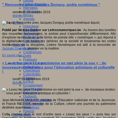
Débats
Faits marquants
" Rencontre avec Jacques Donguy, poète numérique "
Interviews
Reportages
vendredi, 25 octobre 2019
Brèves
Brèves
Agenda
Innover
Didactique
Dispositifs
Publié par Victoire Dunker sur Lettresnumeriques.be
: Au travers des lunettes
Pédagogie
des nouvelles technologies, la poésie peut s’appréhender différemment. Afin
Recherche
d’explorer le monde de cette forme de poésie dite « numérique », qui répond à
Technologies
la digitalisation de toutes les sphères de la société et bouleverse les codes
Savoir(s)
traditionnels de la discipline,
Lettres Numériques
est allé à la rencontre de
Analyses
Jacques Donguy
, pionnier en la matière.
Conférences
En savoir plus...
Outils
Pratiques
« Levez les yeux ! Le patrimoine en met plein la vue » : de
Acteurs de l'éducation
Animateurs
nouveaux rendez-vous pour l’éducation artistique et culturelle
Chercheurs
!
Collectivités
Editeurs
lundi, 09 septembre 2019
EdTech
Brèves
Encadrement
Enseignants
Entreprises
Etudiants
Filières industrielles
Jean-Michel BLANQUER, ministre de l'Éducation nationale et de la Jeunesse,
Institutionnels
et Franck RIESTER, ministre de la Culture, créent une journée du patrimoine
Médiateurs
destinée aux élèves.
Parents
Cette journée dont le mot d’ordre sera « Levez les yeux ! » aura lieu sur
Thématiques