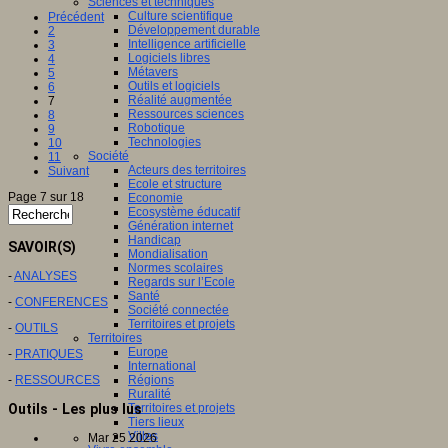
Sciences et techniques
Culture scientifique
Précédent
Développement durable
2
Intelligence artificielle
3
Logiciels libres
4
Métavers
5
Outils et logiciels
6
Réalité augmentée
7
Ressources sciences
8
Robotique
9
Technologies
10
Société
11
Acteurs des territoires
Suivant
Ecole et structure
Page 7 sur 18
Economie
Ecosystème éducatif
Génération internet
Handicap
SAVOIR(S)
Mondialisation
Normes scolaires
-
ANALYSES
Regards sur l’Ecole
Santé
-
CONFERENCES
Société connectée
Territoires et projets
-
OUTILS
Territoires
Europe
-
PRATIQUES
International
-
RESSOURCES
Régions
Ruralité
Outils - Les plus lus
Territoires et projets
Tiers lieux
Villes
Mar 25 2026