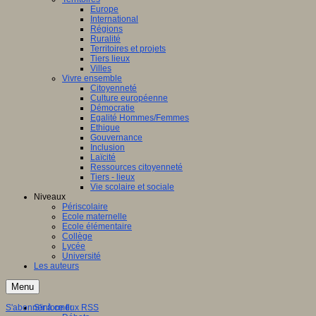
Europe
International
Régions
Ruralité
Territoires et projets
Tiers lieux
Villes
Vivre ensemble
Citoyenneté
Culture européenne
Démocratie
Egalité Hommes/Femmes
Ethique
Gouvernance
Inclusion
Laïcité
Ressources citoyenneté
Tiers - lieux
Vie scolaire et sociale
Niveaux
Périscolaire
Ecole maternelle
Ecole élémentaire
Collège
Lycée
Université
Les auteurs
Menu
S'abonner à ce flux RSS
S'informer