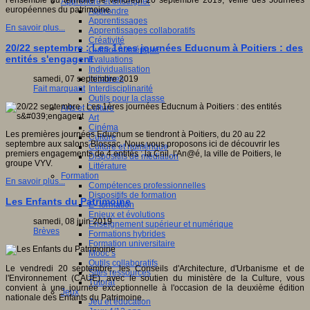
l’ensemble du territoire le vendredi 20 septembre 2019, veille des Journées
Apprendre et enseigner
européennes du patrimoine.
Apprendre
Apprentissages
En savoir plus...
Apprentissages collaboratifs
Créativité
20/22 septembre : Les 1ères journées Educnum à Poitiers : des
Culture numérique
entités s'engagent
Evaluations
Individualisation
Initiatives
samedi, 07 septembre 2019
Interdisciplinarité
Fait marquant
Outils pour la classe
Arts et Culture
Art
Cinéma
Les premières journées Educnum se tiendront à Poitiers, du 20 au 22
Culture
septembre aux salons Blossac. Nous vous proposons ici de découvrir les
Culture et numérique
premiers engagements de 4 entités : la Cnil, l'An@é, la ville de Poitiers, le
Dispositifs de médiation
groupe VYV.
Littérature
Formation
En savoir plus...
Compétences professionnelles
Dispositifs de formation
Les Enfants du Patrimoine
E- formation
Enjeux et évolutions
samedi, 08 juin 2019
Enseignement supérieur et numérique
Brèves
Formations hybrides
Formation universitaire
Mooc’s
Outils collaboratifs
Le vendredi 20 septembre, les Conseils d'Architecture, d'Urbanisme et de
Sites ressources
l'Environnement (CAUE), avec le soutien du ministère de la Culture, vous
Tutorat
convient à une journée exceptionnelle à l'occasion de la deuxième édition
Jeux
nationale des Enfants du Patrimoine.
Jeu et éducation