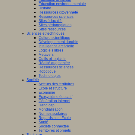
Education environnementale
Histoire
Ressources citoyenneté
Ressources sciences
Sites éducatifs
Sites pédagogiques
Sites ressources
Sciences et techniques
Culture scientifique
Développement durable
Intelligence artificielle
Logiciels libres
Métavers
Outils et logiciels
Réalité augmentée
Ressources sciences
Robotique
Technologies
Société
Acteurs des territoires
Ecole et structure
Economie
Ecosystème éducatif
Génération internet
Handicap
Mondialisation
Normes scolaires
Regards sur l’Ecole
Santé
Société connectée
Territoires et projets
Territoires