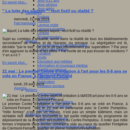
Jeux 4/12 ans
En savoir plus...
Jeux sérieux
Jeux vidéo
" La lutte des classes ": récit fictif ou réalité ?
Langages
Ecriture
mercredi, 22 mai 2019
Humour
Fait marquant
Langue orale
Langues vivantes
Lecture
Programmation
Sujet au combien d’actualité, ancré dans la réalité de tous les établissements
Médias
secondaires de France et de Navarre, ou presque. La ségrégation est là,
Compétences informationnelles
décidée "par le bas". On ne le dit pas officiellement par superstition ? Par peur
Culture des médias
d'en aggraver la réalité et les effets ? Par honte de ne pas trouver de solutions ?
Curation
Y en a-t-il ?
Droits
Education aux médias
En savoir plus...
Information et nouveaux médias
Identité numérique
21 mai : Le premier Centre d'initiation à l'art pour les 0-6 ans se
Internet responsable
crée en France, à Clermont-Ferrand
Littératie numérique
Publication
lundi, 29 avril 2019
Réseaux sociaux
Agenda
Métiers
Entrepreneuriat
Entreprises
Evolutions des métiers
Le premier Centre d'initiation à l'art pour les 0-6 ans se créé en France, à
Métiers du numérique
Clermont-Ferrand : dès le 25 mai en partenariat avec le Centre Pompidou.
Orientation
"mille formes" n’est pas un musée, n’est pas un simple bâtiment, mais un
Pratiques numériques
véritable lieu dédié aux tout-petits et fait partie intégrante du programme de
Cartes heuristiques
déploiement de la direction des publics du Centre Pompidou. À noter que mille
Classes inversées
formes s’implante dans ancien commerce vide au-coeur du quartier Fontgiève
Environnement Numérique de Travail
de Clermont-Ferrand, quartier en pleine mutation/revitalisation.