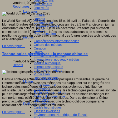
Jeux 4/12 ans
vendredi, 09 mai 2025
Jeux sérieux
Reportages
Jeux vidéo
sité
Langages
Ecriture
c
Humour
Le World Summit AI 2025 s’est tenu les 15 et 16 avril au Palais des Congrès de
Langue orale
al
Montréal. D’autres éditions auront lieu cette année : à San Francisco en juin, à
Langues vivantes
),
Amsterdam en octobre, puis au Qatar en décembre. Présenté par Microsoft
Lecture
comme un terrain fertile pour les idées les plus audacieuses, le sommet se
Programmation
positionne comme un observatoire mondial des futures percées technologiques
Médias
ique
et scientifiques.
Compétences informationnelles
ent
Culture des médias
if
En savoir plus...
Curation
Droits
Technologies persuasives : la menace chinoise
Education aux médias
Information et nouveaux médias
mardi, 04 février 2025
Identité numérique
Débats
Internet responsable
ves
Littératie numérique
Publication
ches
Réseaux sociaux
ntes
Dans le contexte actuel de tensions géopolitiques croissantes, la guerre de
Métiers
l’information fait rage avec des méthodes qui s’appuient sur les progrès des
Entrepreneuriat
technologies numériques et les avancées des systèmes d’intelligence
Entreprises
ne
artificielle. Dans cette course à l’influence, les technologies persuasives sont de
Evolutions des métiers
plus en plus largement utilisées pour manipuler les opinions et changer les
Métiers du numérique
comportements et infléchir les choix politiques. Dans ce domaine la Chine
Orientation
res,
prend actuellement de l’avance avec une techno-politique conquérante
Pratiques numériques
tions,
associant acteurs économiques et militaires.
Cartes heuristiques
ires
Classes inversées
En savoir plus...
Environnement Numérique de Travail
ntions