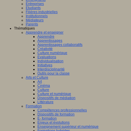
fique
ligence
Entreprises
lle.
Etudiants
logique
on
Filières industrielles
T
Institutionnels
Médiateurs
Parents
Thématiques
Apprendre et enseigner
al
Apprendre
Apprentissages
amment
Apprentissages collaboratifs
sé
Créativité
Culture numérique
bre,
Evaluations
er
Individualisation
Initiatives
Interdisciplinarité
Outils pour la classe
Arts et Culture
Art
nts,
Cinéma
AP
,
Culture
(Centre
eurs
Culture et numérique
e
Dispositifs de médiation
teurs
Littérature
ntissage
Formation
Compétences professionnelles
Dispositifs de formation
mance)
E- formation
Enjeux et évolutions
Enseignement supérieur et numérique
Formations hybrides