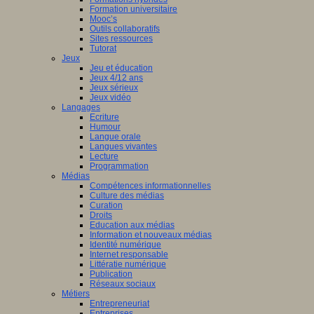
Formation universitaire
Mooc’s
Outils collaboratifs
Sites ressources
Tutorat
Jeux
Jeu et éducation
Jeux 4/12 ans
Jeux sérieux
Jeux vidéo
Langages
Ecriture
Humour
Langue orale
Langues vivantes
Lecture
Programmation
Médias
Compétences informationnelles
Culture des médias
Curation
Droits
Education aux médias
Information et nouveaux médias
Identité numérique
Internet responsable
Littératie numérique
Publication
Réseaux sociaux
Métiers
Entrepreneuriat
Entreprises