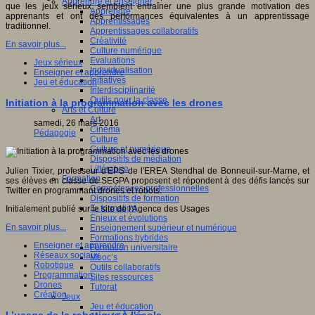
Apprendre et enseigner
que les jeux sérieux semblent entraîner une plus grande motivation des
Apprendre
apprenants et ont des performances équivalentes à un apprentissage
Apprentissages
traditionnel.
Apprentissages collaboratifs
Créativité
En savoir plus...
Culture numérique
Evaluations
Jeux sérieux
Individualisation
Enseigner et apprendre
Initiatives
Jeu et éducation
Interdisciplinarité
Outils pour la classe
Initiation à la programmation avec les drones
Arts et Culture
Art
samedi, 26 mars 2016
Cinéma
Pédagogie
Culture
Culture et numérique
Dispositifs de médiation
Littérature
Julien Tixier, professeur d'EPS de l'EREA Stendhal de Bonneuil-sur-Marne, et
Formation
ses élèves en classe de SEGPA proposent et répondent à des défis lancés sur
Compétences professionnelles
Twitter en programmant drones et robots.
Dispositifs de formation
E- formation
Initialement publié sur le site de l'Agence des Usages
Enjeux et évolutions
En savoir plus...
Enseignement supérieur et numérique
Formations hybrides
Enseigner et apprendre
Formation universitaire
Réseaux sociaux
Mooc’s
Robotique
Outils collaboratifs
Programmation
Sites ressources
Drones
Tutorat
Création
Jeux
Jeu et éducation