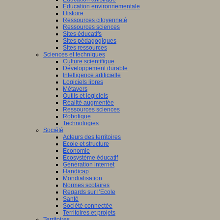
Education environnementale
Histoire
Ressources citoyenneté
Ressources sciences
Sites éducatifs
Sites pédagogiques
Sites ressources
Sciences et techniques
Culture scientifique
Développement durable
Intelligence artificielle
Logiciels libres
Métavers
Outils et logiciels
Réalité augmentée
Ressources sciences
Robotique
Technologies
Société
Acteurs des territoires
Ecole et structure
Economie
Ecosystème éducatif
Génération internet
Handicap
Mondialisation
Normes scolaires
Regards sur l’Ecole
Santé
Société connectée
Territoires et projets
Territoires