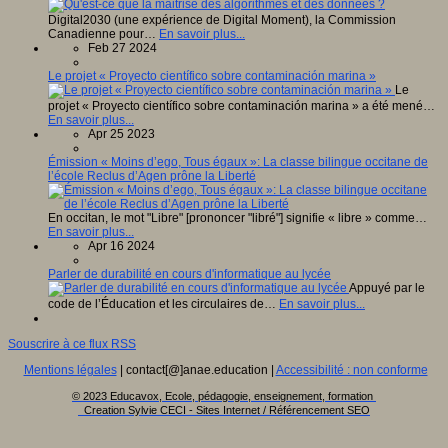
Digital2030 (une expérience de Digital Moment), la Commission
Canadienne pour…
En savoir plus...
Feb 27 2024
Le projet « Proyecto científico sobre contaminación marina »
Le
projet « Proyecto científico sobre contaminación marina » a été mené…
En savoir plus...
Apr 25 2023
Émission « Moins d’ego, Tous égaux »: La classe bilingue occitane de
l’école Reclus d’Agen prône la Liberté
En occitan, le mot "Libre" [prononcer "libré"] signifie « libre » comme…
En savoir plus...
Apr 16 2024
Parler de durabilité en cours d'informatique au lycée
Appuyé par le
code de l’Éducation et les circulaires de…
En savoir plus...
Souscrire à ce flux RSS
Mentions légales
| contact[@]anae.education |
Accessibilité : non conforme
© 2023 Educavox, Ecole, pédagogie, enseignement, formation
Creation Sylvie CECI - Sites Internet / Référencement SEO