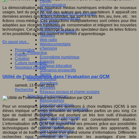
Fablab
Géolocalisation
La démocratisation des nouveaux médias numériques entraîne de nouveaux
Images
usages, tant du point de vue des auteurs que des spectateurs. Il apparaît ces
Les mondes virtuels en éducation
dernières années des fictions hybrides, qui sont à la fois film, jeu, livre, etc. : les
Pratiques collaboratives
fictions cross-médias. Ces productions multiplateformes sont créées pour être
Podcasting
adaptées aux récentes habitudes de consommation et intègrent les nouvelles
Smartphones
technologies. Cet article interroge la place du spectateur dans de telles fictions
Tableaux numériques
et les possibilités qu’elles ouvrent en termes d’apprentissage.
Tablettes
Web radio
En savoir plus...
Webdocumentaire
eTwinning
Prospective
Prospective
Publier
Ecosystème numérique
Création
Espaces
Culture numérique
Politique éducative
Nouveaux médias
Scénarios prospectifs
Temps
Utilité de l’informatique dans l’évaluation par QCM
Réseaux sociaux
Algorithme
samedi, 13 février 2016
Données
Recherche
Réseaux sociaux et champ scolaire
Sélection de ressources
Bibliographies
Education artistique
Pour un enseignant, proposer des questions à choix multiples (QCM) à ses
Education environnementale
élèves implique un temps préalable de préparation parfois un peu long. Ce
Histoire
type de matériel pédagogique est pourtant un très bon outil d’évaluation
Ressources citoyenneté
formative et sommative dès lors qu’il est convenablement élaboré.
Ressources sciences
L’informatisation des QCM fait aujourd’hui ses preuves grâce aux possibilités
Sites éducatifs
technologiques de collecte automatique des actions des apprenants, de
Sites pédagogiques
stockage et de traitement rapide d’un grand volume d’informations. Différentes
Sites ressources
recherches nous permettent de percevoir les avantages d’une telle