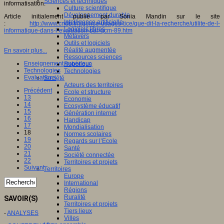
Sciences et techniques
informatisation.
Culture scientifique
Développement durable
Article initialement publié par Sonia Mandin sur le site
Intelligence artificielle
:
http://www.cndp.fr/agence-usages-tice/que-dit-la-recherche/utilite-de-l-
Logiciels libres
informatique-dans-l-evaluation-par-qcm-89.htm
Métavers
Outils et logiciels
Réalité augmentée
En savoir plus...
Ressources sciences
Enseignement supérieur
Robotique
Technologies
Technologies
Evaluations
Société
Acteurs des territoires
Précédent
Ecole et structure
13
Economie
14
Ecosystème éducatif
15
Génération internet
16
Handicap
17
Mondialisation
18
Normes scolaires
19
Regards sur l’Ecole
20
Santé
21
Société connectée
22
Territoires et projets
Suivant
Territoires
Europe
International
Régions
Ruralité
SAVOIR(S)
Territoires et projets
Tiers lieux
-
ANALYSES
Villes