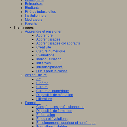
Entreprises
Etudiants
Filières industrielles
Institutionnels
Médiateurs
Parents
Thématiques
Apprendre et enseigner
Apprendre
Apprentissages
Apprentissages collaboratifs
Créativité
Culture numérique
Evaluations
Individualisation
Initiatives
Interdisciplinarité
Outils pour la classe
Arts et Culture
Art
Cinéma
Culture
Culture et numérique
Dispositifs de médiation
Littérature
Formation
Compétences professionnelles
Dispositifs de formation
E- formation
Enjeux et évolutions
Enseignement supérieur et numérique
Formations hybrides