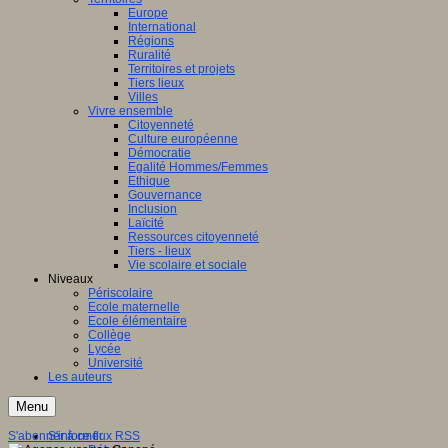
Europe
International
Régions
Ruralité
Territoires et projets
Tiers lieux
Villes
Vivre ensemble
Citoyenneté
Culture européenne
Démocratie
Egalité Hommes/Femmes
Ethique
Gouvernance
Inclusion
Laïcité
Ressources citoyenneté
Tiers - lieux
Vie scolaire et sociale
Niveaux
Périscolaire
Ecole maternelle
Ecole élémentaire
Collège
Lycée
Université
Les auteurs
Menu
S'abonner à ce flux RSS
S'informer