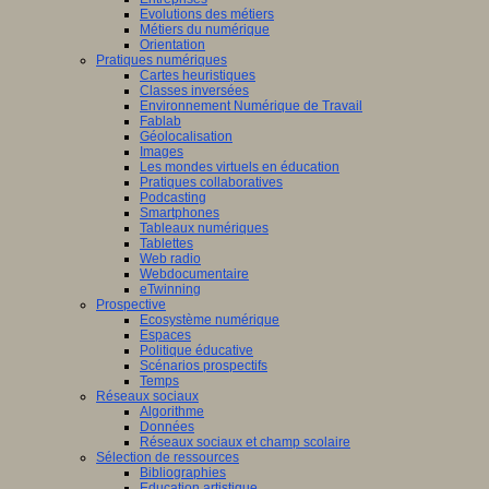
Evolutions des métiers
Métiers du numérique
Orientation
Pratiques numériques
Cartes heuristiques
Classes inversées
Environnement Numérique de Travail
Fablab
Géolocalisation
Images
Les mondes virtuels en éducation
Pratiques collaboratives
Podcasting
Smartphones
Tableaux numériques
Tablettes
Web radio
Webdocumentaire
eTwinning
Prospective
Ecosystème numérique
Espaces
Politique éducative
Scénarios prospectifs
Temps
Réseaux sociaux
Algorithme
Données
Réseaux sociaux et champ scolaire
Sélection de ressources
Bibliographies
Education artistique