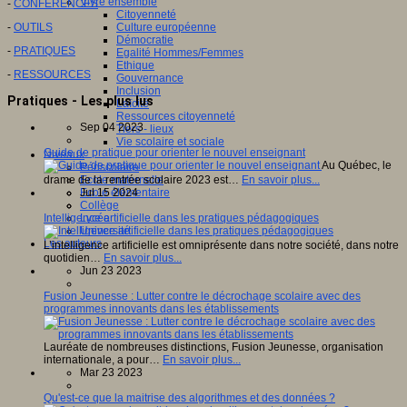
Vivre ensemble
-
CONFERENCES
Citoyenneté
Culture européenne
-
OUTILS
Démocratie
-
PRATIQUES
Egalité Hommes/Femmes
Ethique
-
RESSOURCES
Gouvernance
Inclusion
Pratiques - Les plus lus
Laïcité
Ressources citoyenneté
Sep 04 2023
Tiers - lieux
Vie scolaire et sociale
Guide de pratique pour orienter le nouvel enseignant
Niveaux
Au Québec, le
Périscolaire
Ecole maternelle
drame de la rentrée scolaire 2023 est…
En savoir plus...
Ecole élémentaire
Jul 15 2024
Collège
Lycée
Intelligence artificielle dans les pratiques pédagogiques
Université
Les auteurs
L’intelligence artificielle est omniprésente dans notre société, dans notre
quotidien…
En savoir plus...
Jun 23 2023
Fusion Jeunesse : Lutter contre le décrochage scolaire avec des
programmes innovants dans les établissements
Lauréate de nombreuses distinctions, Fusion Jeunesse, organisation
internationale, a pour…
En savoir plus...
Mar 23 2023
Qu'est-ce que la maitrise des algorithmes et des données ?