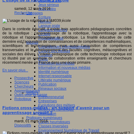
L’usage de la robotique à l'école
Jeux 4/12 ans
Jeux sérieux
samedi, 12 mars 2016
Jeux vidéo
Recherche
Langages
Ecriture
Humour
Langue orale
Dans le contexte éducatif, il existe trois applications pédagogiques concrètes
Langues vivantes
de la robotique : l’apprentissage
de
la robotique, l'apprentissage
avec
la
Lecture
robotique et l'apprentissage
par
la robotique. La finalité éducative de cette
Programmation
dernière est l’acquisition de connaissances et de compétences mathématiques,
Médias
scientifiques et technologiques, mais aussi l’acquisition de compétences
Compétences informationnelles
transversales et le développement des facultés cognitives, métacognitives et
Culture des médias
sociales des élèves. L’intérêt pédagogique de cette technologie robotique est
Curation
ici illustré par un exemple de collaboration entre enseignants et chercheurs
Droits
récemment menée en France dans une école primaire.
Education aux médias
Information et nouveaux médias
En savoir plus...
Identité numérique
Internet responsable
Prospective
Littératie numérique
Sciences
Publication
Chercheurs
Réseaux sociaux
Apprentissages
Métiers
Outils pour la classe
Entrepreneuriat
Robotique
Entreprises
Evolutions des métiers
Fictions cross-médias : un support d’avenir pour un
Métiers du numérique
apprentissage proactif ?
Orientation
Pratiques numériques
mardi, 01 mars 2016
Cartes heuristiques
Dispositifs
Classes inversées
Environnement Numérique de Travail