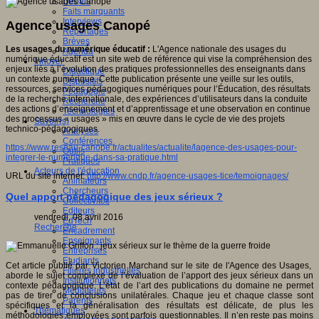
Débats
Faits marquants
Interviews
Agence usages Canopé
Reportages
Brèves
Les usages du numérique éducatif :
L'Agence nationale des usages du
Agenda
numérique éducatif est un site web de référence qui vise la compréhension des
Innover
enjeux liés à l’évolution des pratiques professionnelles des enseignants dans
Didactique
un contexte numérique. Cette publication présente une veille sur les outils,
Dispositifs
ressources, services pédagogiques numériques pour l’Éducation, des résultats
Pédagogie
de la recherche internationale, des expériences d’utilisateurs dans la conduite
Recherche
des actions d’enseignement et d’apprentissage et une observation en continue
Technologies
des processus « usages » mis en œuvre dans le cycle de vie des projets
Savoir(s)
technico-pédagogiques.
Analyses
Conférences
https://www.reseau-canope.fr/actualites/actualite/lagence-des-usages-pour-
Outils
integrer-le-numerique-dans-sa-pratique.html
Pratiques
Acteurs de l'éducation
URL du site internet:
http://www.cndp.fr/agence-usages-tice/temoignages/
Animateurs
Chercheurs
Quel apport pédagogique des jeux sérieux ?
Collectivités
Editeurs
vendredi, 08 avril 2016
EdTech
Recherche
Encadrement
Enseignants
Entreprises
Etudiants
Cet article publié par Victorien Marchand sur le site de l'Agence des Usages,
Filières industrielles
aborde le sujet complexe de l’évaluation de l’apport des jeux sérieux dans un
Institutionnels
contexte pédagogique. L’état de l’art des publications du domaine ne permet
Médiateurs
pas de tirer de conclusions unilatérales. Chaque jeu et chaque classe sont
Parents
spécifiques et la généralisation des résultats est délicate, de plus les
Thématiques
méthodologies employées sont parfois questionnables. Il n’en reste pas moins