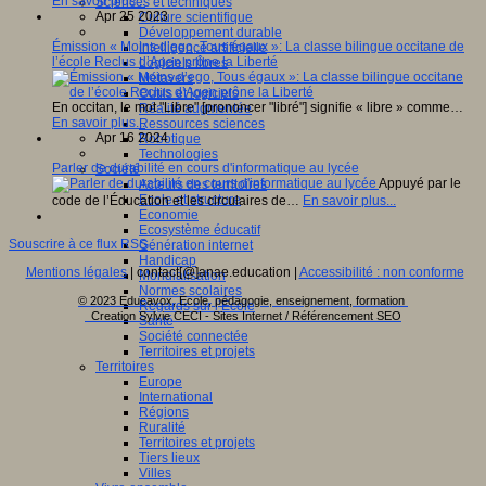
En savoir plus...
Sciences et techniques
Apr 25 2023
Culture scientifique
Développement durable
Émission « Moins d’ego, Tous égaux »: La classe bilingue occitane de
Intelligence artificielle
l’école Reclus d’Agen prône la Liberté
Logiciels libres
Métavers
Outils et logiciels
En occitan, le mot "Libre" [prononcer "libré"] signifie « libre » comme…
Réalité augmentée
En savoir plus...
Ressources sciences
Apr 16 2024
Robotique
Technologies
Parler de durabilité en cours d'informatique au lycée
Société
Appuyé par le
Acteurs des territoires
Ecole et structure
code de l’Éducation et les circulaires de…
En savoir plus...
Economie
Ecosystème éducatif
Souscrire à ce flux RSS
Génération internet
Handicap
Mentions légales
| contact[@]anae.education |
Accessibilité : non conforme
Mondialisation
Normes scolaires
© 2023 Educavox, Ecole, pédagogie, enseignement, formation
Regards sur l’Ecole
Creation Sylvie CECI - Sites Internet / Référencement SEO
Santé
Société connectée
Territoires et projets
Territoires
Europe
International
Régions
Ruralité
Territoires et projets
Tiers lieux
Villes