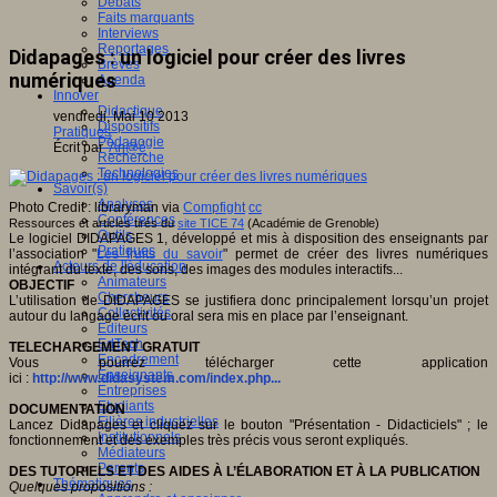
Débats
Faits marquants
Interviews
Reportages
Didapages : un logiciel pour créer des livres
Brèves
numériques
Agenda
Innover
Didactique
vendredi, Mai 10 2013
Dispositifs
Pratiques
Pédagogie
Écrit par
An@é
Recherche
Technologies
Savoir(s)
Analyses
Photo Credit : libraryman via
Compfight
cc
Conférences
Ressources et articles tirés du
site TICE 74
(Académie de Grenoble)
Outils
Le logiciel DIDAPAGES 1, développé et mis à disposition des enseignants par
Pratiques
l’association "
Les fruits du savoir
" permet de créer des livres numériques
Acteurs de l'éducation
intégrant du texte, des sons, des images des modules interactifs...
Animateurs
OBJECTIF
Chercheurs
L’utilisation de DIDAPAGES se justifiera donc principalement lorsqu’un projet
Collectivités
autour du langage écrit ou oral sera mis en place par l’enseignant.
Editeurs
EdTech
TELECHARGEMENT GRATUIT
Encadrement
Vous pourrez télécharger cette application
Enseignants
ici :
http://www.didasystem.com/index.php...
Entreprises
Etudiants
DOCUMENTATION
Filières industrielles
Lancez Didapages et cliquez sur le bouton "Présentation - Didacticiels" ; le
Institutionnels
fonctionnement et des exemples très précis vous seront expliqués.
Médiateurs
Parents
DES TUTORIELS ET DES AIDES À L’ÉLABORATION ET À LA PUBLICATION
Thématiques
Quelques propositions :