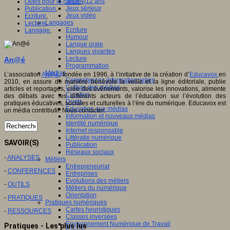
Jeux 4/12 ans
Outils pour la classe
,
Jeux sérieux
Publication
,
Jeux vidéo
Ecriture
,
Langages
Lecture
,
Ecriture
Langage
,
Humour
Langue orale
Langues vivantes
Lecture
An@é
Programmation
Médias
L’association
An@é
, fondée en 1996, à l’initiative de la création d’
Educavox
en
Compétences informationnelles
2010, en assure de manière bénévole la veille et la ligne éditoriale, publie
Culture des médias
articles et reportages, crée des événements, valorise les innovations, alimente
Curation
des débats avec les différents acteurs de l’éducation sur l’évolution des
Droits
pratiques éducatives, sociales et culturelles à l’ère du numérique. Educavox est
Education aux médias
un média contributif. Nous contacter.
Information et nouveaux médias
Identité numérique
Internet responsable
Littératie numérique
SAVOIR(S)
Publication
Réseaux sociaux
-
ANALYSES
Métiers
Entrepreneuriat
-
CONFERENCES
Entreprises
Evolutions des métiers
-
OUTILS
Métiers du numérique
Orientation
-
PRATIQUES
Pratiques numériques
Cartes heuristiques
-
RESSOURCES
Classes inversées
Environnement Numérique de Travail
Pratiques - Les plus lus