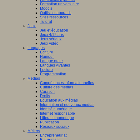
Formation universitaire
Mooc’s
Outils collaboratifs
Sites ressources
Tutorat
Jeux
Jeu et éducation
Jeux 4/12 ans
Jeux sérieux
Jeux vidéo
Langages
Ecriture
Humour
Langue orale
Langues vivantes
Lecture
Programmation
Médias
Compétences informationnelles
Culture des médias
Curation
Droits
Education aux médias
Information et nouveaux médias
Identité numérique
Internet responsable
Littératie numérique
Publication
Réseaux sociaux
Métiers
Entrepreneuriat
Entreprises