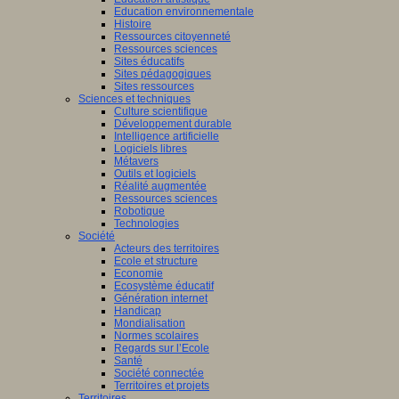
Education environnementale
Histoire
Ressources citoyenneté
Ressources sciences
Sites éducatifs
Sites pédagogiques
Sites ressources
Sciences et techniques
Culture scientifique
Développement durable
Intelligence artificielle
Logiciels libres
Métavers
Outils et logiciels
Réalité augmentée
Ressources sciences
Robotique
Technologies
Société
Acteurs des territoires
Ecole et structure
Economie
Ecosystème éducatif
Génération internet
Handicap
Mondialisation
Normes scolaires
Regards sur l’Ecole
Santé
Société connectée
Territoires et projets
Territoires