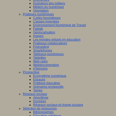
Evolutions des métiers
Métiers du numérique
Orientation
Pratiques numériques
Cartes heuristiques
Classes inversées
Environnement Numérique de Travail
Fablab
Géolocalisation
Images
Les mondes virtuels en éducation
Pratiques collaboratives
Podcasting
Smartphones
Tableaux numériques
Tablettes
Web radio
Webdocumentaire
eTwinning
Prospective
Ecosystème numérique
Espaces
Politique éducative
Scénarios prospectifs
Temps
Réseaux sociaux
Algorithme
Données
Réseaux sociaux et champ scolaire
Sélection de ressources
Bibliographies
Education artistique