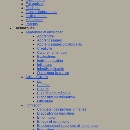
Entreprises
Etudiants
Filières industrielles
Institutionnels
Médiateurs
Parents
Thématiques
Apprendre et enseigner
Apprendre
Apprentissages
Apprentissages collaboratifs
Créativité
Culture numérique
Evaluations
Individualisation
Initiatives
Interdisciplinarité
Outils pour la classe
Arts et Culture
Art
Cinéma
Culture
Culture et numérique
Dispositifs de médiation
Littérature
Formation
Compétences professionnelles
Dispositifs de formation
E- formation
Enjeux et évolutions
Enseignement supérieur et numérique
Formations hybrides