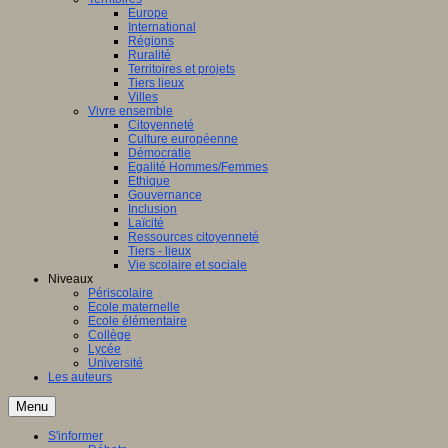
Europe
International
Régions
Ruralité
Territoires et projets
Tiers lieux
Villes
Vivre ensemble
Citoyenneté
Culture européenne
Démocratie
Egalité Hommes/Femmes
Ethique
Gouvernance
Inclusion
Laïcité
Ressources citoyenneté
Tiers - lieux
Vie scolaire et sociale
Niveaux
Périscolaire
Ecole maternelle
Ecole élémentaire
Collège
Lycée
Université
Les auteurs
Menu
S'informer