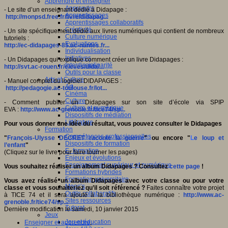
Apprendre et enseigner
Apprendre
- Le site d’un enseignant dédié à Didapage :
Apprentissages
http://monpsd.free.fr/livre/didapag...
Apprentissages collaboratifs
Créativité
- Un site spécifiquement dédié aux livres numériques qui contient de nombreux
Culture numérique
tutoriels :
Evaluations
http://ec-didapages-85.ac-nantes.fr...
Individualisation
Initiatives
- Un Didapages qui explique comment créer un livre Didapages :
Interdisciplinarité
http://svt.ac-rouen.fr/eleves/dida/...
Outils pour la classe
Arts et Culture
- Manuel complet du logiciel DIDAPAGES :
Art
http://pedagogie.ac-toulouse.fr/lot...
Cinéma
Culture
-
Comment publier un Didapages
sur son site d’école via SPIP
Culture et numérique
EVA :
http://www.ac-grenoble.fr/tice74/sp...
Dispositifs de médiation
Littérature
Pour vous donner une idée du résultat, vous pouvez consulter le Didapages
Formation
Compétences professionnelles
"
François-Ulysse DECRET raconte la guerre
" ou encore "
L
e loup et
Dispositifs de formation
l’enfant
"
E- formation
(Cliquez sur le livre pour faire tourner les pages)
Enjeux et évolutions
Enseignement supérieur et numérique
Vous souhaitez réaliser un album Didapages ? Consultez
cette page
!
Formations hybrides
Formation universitaire
Vous avez réalisé un album Didapages avec votre classe ou pour votre
Mooc’s
classe et vous souhaiteriez qu’il soit référencé ?
Faites connaître votre projet
Outils collaboratifs
à TICE 74 et il sera ajouté à la bibliothèque numérique :
http://www.ac-
Sites ressources
grenoble.fr/tice74/sp...
Tutorat
Dernière modification le samedi, 10 janvier 2015
Jeux
Jeu et éducation
Enseigner et apprendre
,