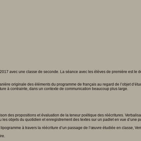
 en 2017 avec une classe de seconde. La séance avec les élèves de première est le
e manière originale des éléments du programme de français au regard de l’objet d’ét
riture à contrainte, dans un contexte de communication beaucoup plus large.
on des propositions et évaluation de la teneur poétique des réécritures. Verbalisat
u les objets du quotidien et enregistrement des textes sur un padlet en vue d’une pu
du lipogramme à travers la réécriture d’un passage de l’œuvre étudiée en classe, Ve
ire.