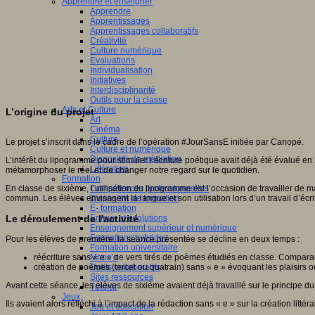
Apprendre et enseigner
Apprendre
Apprentissages
Apprentissages collaboratifs
Créativité
Culture numérique
Evaluations
Individualisation
Initiatives
Interdisciplinarité
Outils pour la classe
Arts et Culture
L’origine du projet
Art
Cinéma
Culture
Le projet s’inscrit dans le cadre de l’opération #JourSansE initiée par Canopé.
Culture et numérique
Dispositifs de médiation
L’intérêt du lipogramme pour stimuler l’écriture poétique avait déjà été évalué
Littérature
métamorphoser le réel et de changer notre regard sur le quotidien.
Formation
En classe de sixième, l’utilisation du lipogramme est l’occasion de travailler d
Compétences professionnelles
commun. Les élèves envisagent la langue et son utilisation lors d’un travail d’éc
Dispositifs de formation
E- formation
Le déroulement de l'activité
Enjeux et évolutions
Enseignement supérieur et numérique
Formations hybrides
Pour les élèves de première, la séance présentée se décline en deux temps :
Formation universitaire
réécriture sans « e » de vers tirés de poèmes étudiés en classe. Comparais
Mooc’s
création de poèmes (tercet ou quatrain) sans « e » évoquant les plaisirs o
Outils collaboratifs
Sites ressources
Avant cette séance, les élèves de sixième avaient déjà travaillé sur le principe 
Tutorat
Jeux
Ils avaient alors réfléchi à l’impact de la rédaction sans « e » sur la création littéra
Jeu et éducation