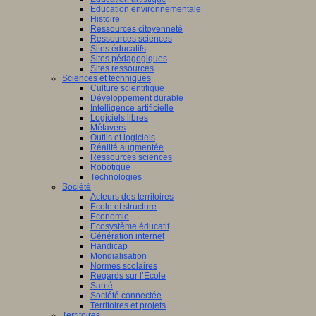
Education environnementale
Histoire
Ressources citoyenneté
Ressources sciences
Sites éducatifs
Sites pédagogiques
Sites ressources
Sciences et techniques
Culture scientifique
Développement durable
Intelligence artificielle
Logiciels libres
Métavers
Outils et logiciels
Réalité augmentée
Ressources sciences
Robotique
Technologies
Société
Acteurs des territoires
Ecole et structure
Economie
Ecosystème éducatif
Génération internet
Handicap
Mondialisation
Normes scolaires
Regards sur l’Ecole
Santé
Société connectée
Territoires et projets
Territoires