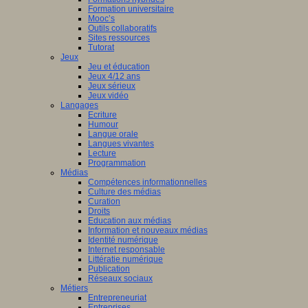
Formation universitaire
Mooc’s
Outils collaboratifs
Sites ressources
Tutorat
Jeux
Jeu et éducation
Jeux 4/12 ans
Jeux sérieux
Jeux vidéo
Langages
Ecriture
Humour
Langue orale
Langues vivantes
Lecture
Programmation
Médias
Compétences informationnelles
Culture des médias
Curation
Droits
Education aux médias
Information et nouveaux médias
Identité numérique
Internet responsable
Littératie numérique
Publication
Réseaux sociaux
Métiers
Entrepreneuriat
Entreprises