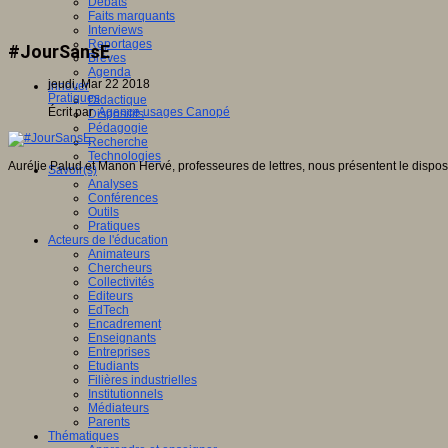
Débats
Faits marquants
Interviews
Reportages
#JourSansE
Brèves
Agenda
jeudi, Mar 22 2018
Innover
Pratiques
Didactique
Écrit par
Agence usages Canopé
Dispositifs
Pédagogie
Recherche
Technologies
Aurélie Palud et Manon Hervé, professeures de lettres, nous présentent le dispos
Savoir(s)
Analyses
Conférences
Outils
Pratiques
Acteurs de l'éducation
Animateurs
Chercheurs
Collectivités
Editeurs
EdTech
Encadrement
Enseignants
Entreprises
Etudiants
Filières industrielles
Institutionnels
Médiateurs
Parents
Thématiques