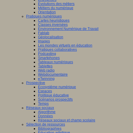
Evolutions des métiers
Métiers du numérique
Orientation
Pratiques numériques
Cartes heuristiques
Classes inversées
Environnement Numérique de Travail
Fablab
Géolocalisation
Images
Les mondes virtuels en éducation
Pratiques collaboratives
Podcasting
Smartphones
Tableaux numériques
Tablettes
Web radio
Webdocumentaire
eTwinning
Prospective
Ecosystème numérique
Espaces
Politique éducative
Scénarios prospectifs
Temps
Réseaux sociaux
Algorithme
Données
Réseaux sociaux et champ scolaire
Sélection de ressources
Bibliographies
Education artistique