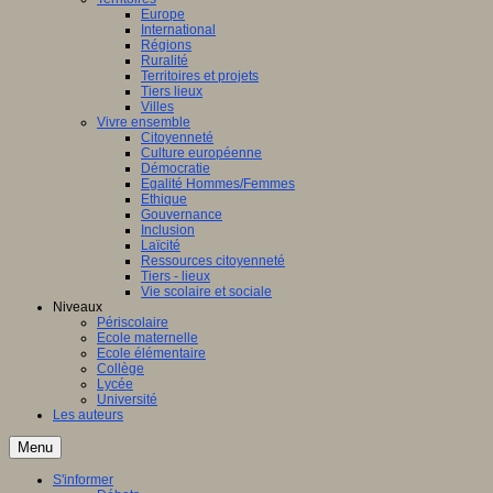
Europe
International
Régions
Ruralité
Territoires et projets
Tiers lieux
Villes
Vivre ensemble
Citoyenneté
Culture européenne
Démocratie
Egalité Hommes/Femmes
Ethique
Gouvernance
Inclusion
Laïcité
Ressources citoyenneté
Tiers - lieux
Vie scolaire et sociale
Niveaux
Périscolaire
Ecole maternelle
Ecole élémentaire
Collège
Lycée
Université
Les auteurs
Menu
S'informer