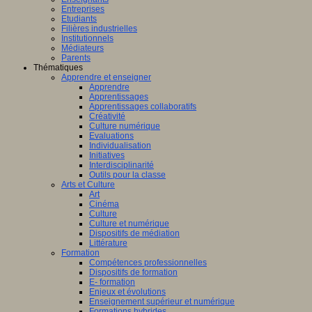
Entreprises
Etudiants
Filières industrielles
Institutionnels
Médiateurs
Parents
Thématiques
Apprendre et enseigner
Apprendre
Apprentissages
Apprentissages collaboratifs
Créativité
Culture numérique
Evaluations
Individualisation
Initiatives
Interdisciplinarité
Outils pour la classe
Arts et Culture
Art
Cinéma
Culture
Culture et numérique
Dispositifs de médiation
Littérature
Formation
Compétences professionnelles
Dispositifs de formation
E- formation
Enjeux et évolutions
Enseignement supérieur et numérique
Formations hybrides