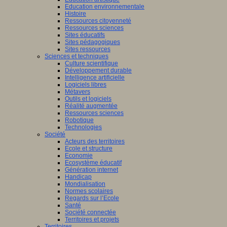
Education environnementale
Histoire
Ressources citoyenneté
Ressources sciences
Sites éducatifs
Sites pédagogiques
Sites ressources
Sciences et techniques
Culture scientifique
Développement durable
Intelligence artificielle
Logiciels libres
Métavers
Outils et logiciels
Réalité augmentée
Ressources sciences
Robotique
Technologies
Société
Acteurs des territoires
Ecole et structure
Economie
Ecosystème éducatif
Génération internet
Handicap
Mondialisation
Normes scolaires
Regards sur l’Ecole
Santé
Société connectée
Territoires et projets
Territoires