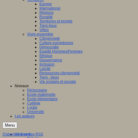
Europe
International
Régions
Ruralité
Territoires et projets
Tiers lieux
Villes
Vivre ensemble
Citoyenneté
Culture européenne
Démocratie
Egalité Hommes/Femmes
Ethique
Gouvernance
Inclusion
Laïcité
Ressources citoyenneté
Tiers - lieux
Vie scolaire et sociale
Niveaux
Périscolaire
Ecole maternelle
Ecole élémentaire
Collège
Lycée
Université
Les auteurs
Menu
S'abonner à ce flux RSS
S'informer