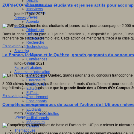
Débats
Faits marquants
ZUPdeCO recherche des étudiants et jeunes actifs pour accompag
Interviews
Reportages
jeudi, 17 juin 2021
Brèves
Brèves
Agenda
Innover
Didactique
Dispositifs
Dans la continuité du plan « 1 jeune 1 solution », le dispositif « 1 jeune, 1 
Pédagogie
recherche de stage ou d'emploi etc. Cette action de mentorat fait face à la crise 
Recherche
En savoir plus...
Technologies
Savoir(s)
La France, le Maroc et le Québec, grands gagnants du concour
Analyses
Conférences
Outils
lundi, 07 juin 2021
Pratiques
Fait marquant
Acteurs de l'éducation
Animateurs
Chercheurs
8 000 élèves inscrits sur les 5 continents ; 4 mois d’entraînement pour connaîtr
Collectivités
ingrédients étaient réunis pour que la
grande finale des « Dicos d’Or Campus 
Editeurs
EdTech
En savoir plus...
Encadrement
Enseignants
Compétences numériques de base et l’action de l’UE pour releve
Entreprises
Etudiants
mardi, 02 mars 2021
Filières industrielles
Brèves
Institutionnels
Médiateurs
Parents
Thématiques
La Cour des comptes européenne vient de publier un document d'analyse de 63 pa