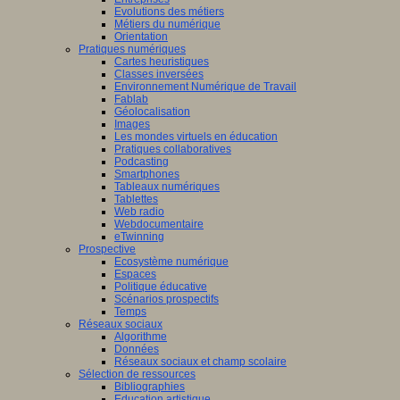
Evolutions des métiers
Métiers du numérique
Orientation
Pratiques numériques
Cartes heuristiques
Classes inversées
Environnement Numérique de Travail
Fablab
Géolocalisation
Images
Les mondes virtuels en éducation
Pratiques collaboratives
Podcasting
Smartphones
Tableaux numériques
Tablettes
Web radio
Webdocumentaire
eTwinning
Prospective
Ecosystème numérique
Espaces
Politique éducative
Scénarios prospectifs
Temps
Réseaux sociaux
Algorithme
Données
Réseaux sociaux et champ scolaire
Sélection de ressources
Bibliographies
Education artistique