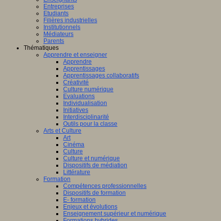
Entreprises
Etudiants
Filières industrielles
Institutionnels
Médiateurs
Parents
Thématiques
Apprendre et enseigner
Apprendre
Apprentissages
Apprentissages collaboratifs
Créativité
Culture numérique
Evaluations
Individualisation
Initiatives
Interdisciplinarité
Outils pour la classe
Arts et Culture
Art
Cinéma
Culture
Culture et numérique
Dispositifs de médiation
Littérature
Formation
Compétences professionnelles
Dispositifs de formation
E- formation
Enjeux et évolutions
Enseignement supérieur et numérique
Formations hybrides