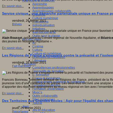
Apprendre et enseigner
Apprendre
En savoir plus...
Apprentissages
Apprentissages collaboratifs
Service civique : une démarche partenariale unique en France p
Créativité
Culture numérique
vendredi, 26 février 2021
Evaluations
Brèves
Individualisation
Initiatives
Interdisciplinarité
Outils pour la classe
Alain Rousset
, président du Conseil régional de Nouvelle-Aquitaine, et
Béatric
Arts et Culture
des jeunes en Nouvelle- Aquitaine ».
Art
Cinéma
En savoir plus...
Culture
Culture et numérique
Les Régions de France s’engagent contre la précarité et l’isole
Dispositifs de médiation
Littérature
vendredi, 26 février 2021
Formation
Fait marquant
Compétences professionnelles
Dispositifs de formation
E- formation
Enjeux et évolutions
Francois Bonneau, président délégué de Régions de France, président de la Ré
Enseignement supérieur et numérique
jeunesse lors d’une conférence de presse. Les deux élus ont livré une analyse q
Formations hybrides
d’apporter des réponses appropriées au niveau régional en lien avec l’ensemble
Formation universitaire
Mooc’s
En savoir plus...
Outils collaboratifs
Sites ressources
Des Territoires aux Grandes Ecoles : Agir pour l'égalité des chan
Tutorat
Jeux
jeudi, 25 février 2021
Jeu et éducation
Reportages