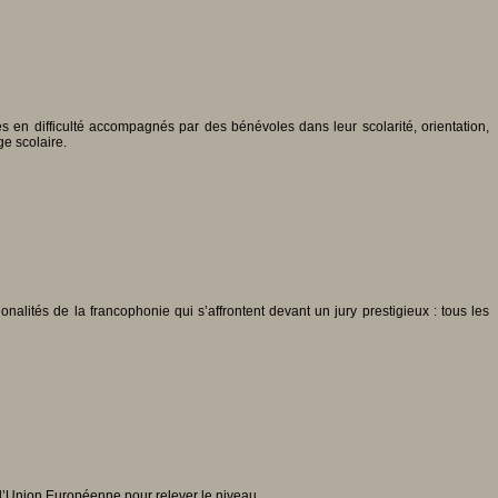
s en difficulté accompagnés par des bénévoles dans leur scolarité, orientation,
ge scolaire.
nalités de la francophonie qui s’affrontent devant un jury prestigieux : tous les
l’Union Européenne pour relever le niveau.