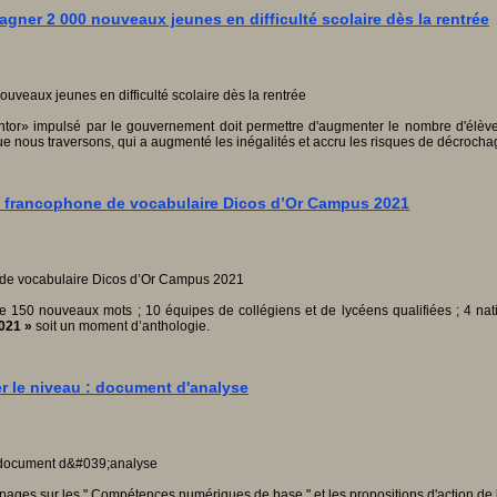
ner 2 000 nouveaux jeunes en difficulté scolaire dès la rentrée
mentor» impulsé par le gouvernement doit permettre d'augmenter le nombre d'élève
que nous traversons, qui a augmenté les inégalités et accru les risques de décrocha
s francophone de vocabulaire Dicos d’Or Campus 2021
e 150 nouveaux mots ; 10 équipes de collégiens et de lycéens qualifiées ; 4 natio
2021 »
soit un moment d’anthologie.
r le niveau : document d'analyse
ges sur les " Compétences numériques de base " et les propositions d'action de 