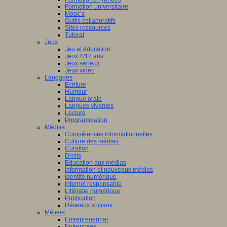
Formation universitaire
Mooc’s
Outils collaboratifs
Sites ressources
Tutorat
Jeux
Jeu et éducation
Jeux 4/12 ans
Jeux sérieux
Jeux vidéo
Langages
Ecriture
Humour
Langue orale
Langues vivantes
Lecture
Programmation
Médias
Compétences informationnelles
Culture des médias
Curation
Droits
Education aux médias
Information et nouveaux médias
Identité numérique
Internet responsable
Littératie numérique
Publication
Réseaux sociaux
Métiers
Entrepreneuriat
Entreprises