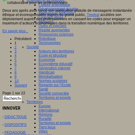
Sciences et techniques
Culture scientifique
Développement durable
Deux ans après avoir lancé son application gratuite de messagerie instantanée
Intelligence artificielle
éthique et écoresponsable auprès du grand public,
Treebal
accélère son
Logiciels libres
déploiement auprès des professionnels en cassant les codes pour engager un
Métavers
maximum d’acteurs économiques dans la transition numérique des territoires.
Outils et logiciels
Réalité augmentée
En savoir plus...
Ressources sciences
Robotique
Précédent
Technologies
1
Société
2
Acteurs des territoires
3
Ecole et structure
4
Economie
5
Ecosystème éducatif
6
Génération internet
7
Handicap
8
Mondialisation
9
Normes scolaires
10
Regards sur l’Ecole
Suivant
Santé
Page 1 sur 22
Société connectée
Territoires et projets
Territoires
Europe
INNOVER
International
Régions
-
DIDACTIQUE
Ruralité
Territoires et projets
-
DISPOSITIFS
Tiers lieux
Villes
-
PEDAGOGIE