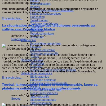
Fablab
document entreprend de faire.
Géolocalisation
Images
Voici donc quelques exemples d'utilisation de l'intelligence artificielle en
Les mondes virtuels en éducation
classe (ou avant ou après la classe).
Pratiques collaboratives
Podcasting
En savoir plus...
Smartphones
Tableaux numériques
La sécurisation de l’usage des téléphones personnels au
Tablettes
collège avec l'application Modco
Web radio
Webdocumentaire
dimanche, 01 octobre 2023
eTwinning
Reportages
Prospective
Ecosystème numérique
Espaces
Politique éducative
Scénarios prospectifs
L’Edtech française Modco propose d’offrir à tous les élèves à partir d’une
Temps
application et de leur téléphone personnel, un enseignement avec le
Réseaux sociaux
numérique en classe. Cette application conçue à partir d’expérimentations est
Algorithme
utilisée à ce jour par 60 professeurs et 30 établissements en France. Les
Données
créateurs sont à l’écoute des professeurs et adaptent leur appli en fonction des
Réseaux sociaux et champ scolaire
retours qui leur sont faits.
Présentation en atelier lors des Boussoles IV.
Sélection de ressources
Bibliographies
En savoir plus...
Education artistique
Education environnementale
Treebal, la messagerie éthique et écoresponsable, lance sa
Histoire
plateforme collaborative pour les professionnels
Ressources citoyenneté
Ressources sciences
mercredi, 12 juillet 2023
Sites éducatifs
Brèves
Sites pédagogiques
Sites ressources