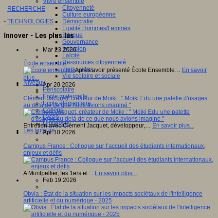
Vivre ensemble
Citoyenneté
-
RECHERCHE
Culture européenne
-
TECHNOLOGIES
Démocratie
Egalité Hommes/Femmes
Innover - Les plus lus
Ethique
Gouvernance
Inclusion
Mar 23 2026
Laïcité
Ressources citoyenneté
École ensemble
Tiers - lieux
Après avoir présenté École Ensemble…
En savoir
Vie scolaire et sociale
plus...
Niveaux
Apr 20 2026
Périscolaire
Ecole maternelle
Clément Jacquet, créateur de Moiki : " Moiki Edu une palette d'usages
Ecole élémentaire
au delà de ce que nous avions imaginé "
Collège
Lycée
Université
Entretien avec Clément Jacquet, développeur,…
En savoir plus...
Les auteurs
Apr 10 2026
Campus France : Colloque sur l’accueil des étudiants internationaux,
enjeux et défis
A Montpellier, les 1ers et…
En savoir plus...
Feb 19 2026
Obvia : État de la situation sur les impacts sociétaux de l'intelligence
artificielle et du numérique - 2025