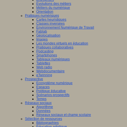
Evolutions des métiers
Métiers du numérique
Orientation
Pratiques numériques
Cartes heuristiques
Classes inversées
Environnement Numérique de Travail
Fablab
Géolocalisation
Images
Les mondes virtuels en éducation
Pratiques collaboratives
Podcasting
Smartphones
Tableaux numériques
Tablettes
Web radio
Webdocumentaire
eTwinning
Prospective
Ecosystème numérique
Espaces
Politique éducative
Scénarios prospectifs
Temps
Réseaux sociaux
Algorithme
Données
Réseaux sociaux et champ scolaire
Sélection de ressources
Bibliographies
Education artistique