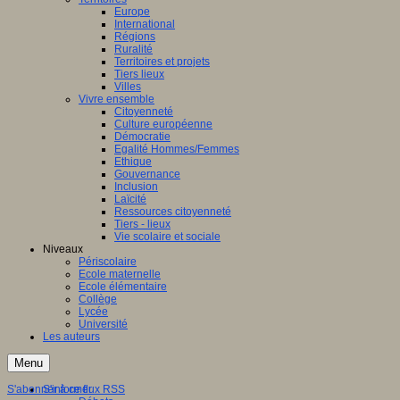
Europe
International
Régions
Ruralité
Territoires et projets
Tiers lieux
Villes
Vivre ensemble
Citoyenneté
Culture européenne
Démocratie
Egalité Hommes/Femmes
Ethique
Gouvernance
Inclusion
Laïcité
Ressources citoyenneté
Tiers - lieux
Vie scolaire et sociale
Niveaux
Périscolaire
Ecole maternelle
Ecole élémentaire
Collège
Lycée
Université
Les auteurs
Menu
S'abonner à ce flux RSS
S'informer