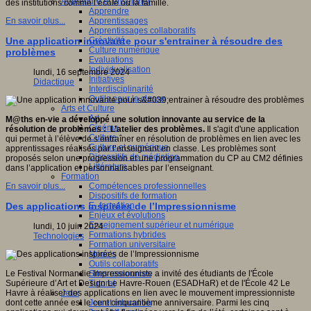
Apprendre et enseigner
des institutions comme l’école ou la famille.
Apprendre
Apprentissages
En savoir plus...
Apprentissages collaboratifs
Créativité
Une application innovante pour s'entrainer à résoudre des
Culture numérique
problèmes
Evaluations
Individualisation
lundi, 16 septembre 2024
Initiatives
Didactique
Interdisciplinarité
Outils pour la classe
Arts et Culture
Art
M@ths en-vie a développé une solution innovante au service de la
Cinéma
résolution de problèmes : L’atelier des problèmes.
Il s'agit d'une application
Culture
qui permet à l’élève de s’entraîner en résolution de problèmes en lien avec les
Culture et numérique
apprentissages réalisés par l’enseignant en classe. Les problèmes sont
Dispositifs de médiation
proposés selon une progression et une programmation du CP au CM2 définies
Littérature
dans l’application et personnalisables par l’enseignant.
Formation
Compétences professionnelles
En savoir plus...
Dispositifs de formation
E- formation
Des applications inspirées de l’Impressionnisme
Enjeux et évolutions
Enseignement supérieur et numérique
lundi, 10 juin 2024
Formations hybrides
Technologies
Formation universitaire
Mooc’s
Outils collaboratifs
Sites ressources
Le Festival Normandie Impressionniste a invité des étudiants de l'École
Tutorat
Supérieure d’Art et Design Le Havre-Rouen (ESADHaR) et de l'École 42 Le
Jeux
Havre à réaliser des applications en lien avec le mouvement impressionniste
Jeu et éducation
dont cette année est le cent cinquantième anniversaire. Parmi les cinq