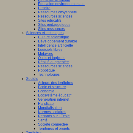
Education environnementale
Histoire
Ressources citoyenneté
Ressources sciences
Sites éducatifs
Sites pédagogiques
Sites ressources
Sciences et techniques
Culture scientifique
Développement durable
Intelligence artificielle
Logiciels libres
Métavers
Outils et logiciels
Réalité augmentée
Ressources sciences
Robotique
Technologies
Société
Acteurs des territoires
Ecole et structure
Economie
Ecosystème éducatif
Génération internet
Handicap
Mondialisation
Normes scolaires
Regards sur l’Ecole
Santé
Société connectée
Territoires et projets
Territoires