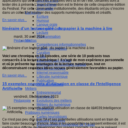
Jeux 4/12 ans
applications qui devraient être finalisées vers la fin de l’été, certaines sont à
Jeux sérieux
tester dès à présent. L’esprit d’invention est le thème de cette cinquième édition
Jeux vidéo
du Festival. Par cette commande institutionnelle, des étudiants ont pu s’inscrire
Langages
dans un collectif et réaliser des supports numériques inédits et créatifs.
Ecriture
En savoir plus...
Humour
Langue orale
Itinéraire d’un lecteur gâté : du papier à la machine à lire
Langues vivantes
Lecture
Programmation
mardi, 30 avril 2024
Médias
Pédagogie
Compétences informationnelles
Culture des médias
Curation
Voici une chronique en 10 épisodes, une série de 10 podcasts tous
Droits
consacrés à la lecture numérique ! Il s'agit de mon expérience personnelle
Education aux médias
et où je présente les avantages de la lecture numérique, tout en
Information et nouveaux médias
déconstruisant certaines idées reçues généralement favorables au papier.
Identité numérique
Internet responsable
En savoir plus...
Littératie numérique
Publication
15 exemples concrets d'utilisation en classe de l'Intelligence
Réseaux sociaux
Artificielle
Métiers
Entrepreneuriat
Entreprises
vendredi, 08 décembre 2023
Evolutions des métiers
Pédagogie
Métiers du numérique
Orientation
Pratiques numériques
Cartes heuristiques
Ce n'est pas peu dire que l'IA et ses potentielles utilisations sont en train de
Classes inversées
faire couler beaucoup d'encre. Mais si les possibilités se laissent entrevoir, il est
Environnement Numérique de Travail
parfois plus difficile de développer des usages concrets, ce que le présent