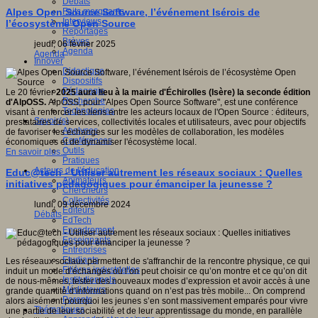
Débats
Faits marquants
Alpes Open Source Software, l’événement Isérois de
Interviews
l’écosystème Open Source
Reportages
Brèves
jeudi, 06 février 2025
Agenda
Agenda
Innover
Didactique
Dispositifs
Pédagogie
Le 20 février
2025 aura lieu à la mairie d'Échirolles (Isère) la seconde édition
Recherche
d'AlpOSS.
AlpOSS, pour "Alpes Open Source Software", est une conférence
Technologies
visant à renforcer les liens entre les acteurs locaux de l'Open Source : éditeurs,
Savoir(s)
prestataires de services, collectivités locales et utilisateurs, avec pour objectifs
Analyses
de favoriser les échanges sur les modèles de collaboration, les modèles
Conférences
économiques et de dynamiser l'écosystème local.
Outils
En savoir plus...
Pratiques
Acteurs de l'éducation
Educ@tech - Utiliser autrement les réseaux sociaux : Quelles
Animateurs
initiatives pédagogiques pour émanciper la jeunesse ?
Chercheurs
Collectivités
lundi, 09 décembre 2024
Editeurs
Débats
EdTech
Encadrement
Enseignants
Entreprises
Etudiants
Les réseaux sociaux permettent de s'affranchir de la rencontre physique, ce qui
Filières industrielles
induit un mode d’échanges où l’on peut choisir ce qu’on montre et ce qu’on dit
Institutionnels
de nous-mêmes, tester des nouveaux modes d’expression et avoir accès à une
Médiateurs
grande quantité d’informations quand on n’est pas très mobile... On comprend
Parents
alors aisément pourquoi les jeunes s’en sont massivement emparés pour vivre
Thématiques
une partie de leur sociabilité et de leur apprentissage du monde, en parallèle