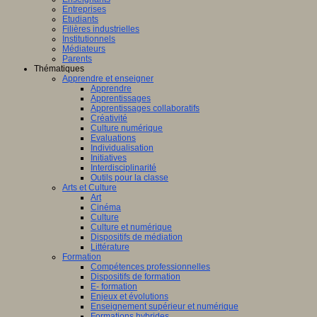
Entreprises
Etudiants
Filières industrielles
Institutionnels
Médiateurs
Parents
Thématiques
Apprendre et enseigner
Apprendre
Apprentissages
Apprentissages collaboratifs
Créativité
Culture numérique
Evaluations
Individualisation
Initiatives
Interdisciplinarité
Outils pour la classe
Arts et Culture
Art
Cinéma
Culture
Culture et numérique
Dispositifs de médiation
Littérature
Formation
Compétences professionnelles
Dispositifs de formation
E- formation
Enjeux et évolutions
Enseignement supérieur et numérique
Formations hybrides