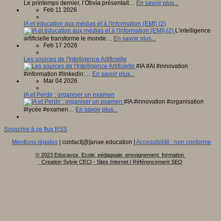
Le printemps dernier, l’Obvia présentait…
En savoir plus...
Feb 11 2026
IA et éducation aux médias et à l'information (EMI) (2)
L’intelligence
artificielle transforme le monde…
En savoir plus...
Feb 17 2026
Les sources de l'Intelligence Artificielle
#IA #AI #innovation
#information #linkedin:…
En savoir plus...
Mar 04 2026
IA et Perdir : organiser un examen
#IA #innovation #organisation
#lycée #examen…
En savoir plus...
Souscrire à ce flux RSS
Mentions légales
| contact[@]anae.education |
Accessibilité : non conforme
© 2023 Educavox, Ecole, pédagogie, enseignement, formation
Creation Sylvie CECI - Sites Internet / Référencement SEO