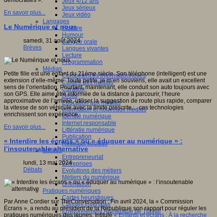
démocraties ».
Jeux 4/12 ans
Jeux sérieux
En savoir plus...
Jeux vidéo
Langages
Le Numérique et nous
Ecriture
Humour
samedi, 31 août 2024
Langue orale
Brèves
Langues vivantes
Lecture
Programmation
Médias
Petite fille est une enfant du 21ème siècle. Son téléphone (intelligent) est une
Compétences informationnelles
extension d’elle-même. Toute petite, je m’en souviens, elle avait un excellent
Culture des médias
sens de l’orientation. Pourtant, maintenant, elle conduit son auto toujours avec
Curation
son GPS. Elle aime être informée de la distance à parcourir, l’heure
Droits
approximative de l’arrivée, utiliser la suggestion de route plus rapide, comparer
Education aux médias
la vitesse de son véhicule avec la limite prescrite… ces technologies
Information et nouveaux médias
enrichissent son expérience.
Identité numérique
Internet responsable
En savoir plus...
Littératie numérique
Publication
« Interdire les écrans » ou « éduquer au numérique » :
Réseaux sociaux
l’insoutenable alternative
Métiers
Entrepreneuriat
lundi, 13 mai 2024
Entreprises
Débats
Evolutions des métiers
Métiers du numérique
Orientation
Pratiques numériques
Cartes heuristiques
Par Anne Cordier sur TheConversation : Fin avril 2024, la « Commission
Classes inversées
Écrans », a rendu au président de la République son rapport pour réguler les
Environnement Numérique de Travail
pratiques numériques des jeunes. Intitulé
« Enfants et écrans : À la recherche