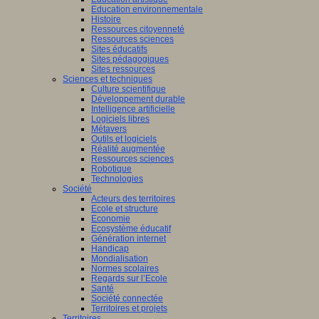
Education environnementale
Histoire
Ressources citoyenneté
Ressources sciences
Sites éducatifs
Sites pédagogiques
Sites ressources
Sciences et techniques
Culture scientifique
Développement durable
Intelligence artificielle
Logiciels libres
Métavers
Outils et logiciels
Réalité augmentée
Ressources sciences
Robotique
Technologies
Société
Acteurs des territoires
Ecole et structure
Economie
Ecosystème éducatif
Génération internet
Handicap
Mondialisation
Normes scolaires
Regards sur l’Ecole
Santé
Société connectée
Territoires et projets
Territoires