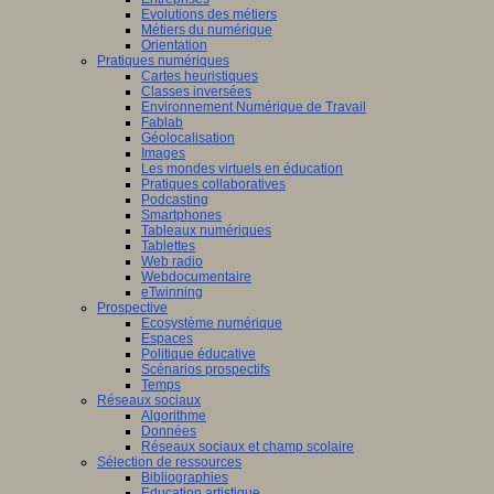
Evolutions des métiers
Métiers du numérique
Orientation
Pratiques numériques
Cartes heuristiques
Classes inversées
Environnement Numérique de Travail
Fablab
Géolocalisation
Images
Les mondes virtuels en éducation
Pratiques collaboratives
Podcasting
Smartphones
Tableaux numériques
Tablettes
Web radio
Webdocumentaire
eTwinning
Prospective
Ecosystème numérique
Espaces
Politique éducative
Scénarios prospectifs
Temps
Réseaux sociaux
Algorithme
Données
Réseaux sociaux et champ scolaire
Sélection de ressources
Bibliographies
Education artistique