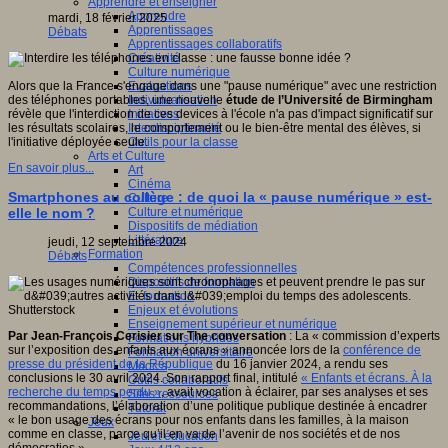
Apprendre et enseigner
Apprendre
mardi, 18 février 2025
Apprentissages
Débats
Apprentissages collaboratifs
Créativité
Culture numérique
Evaluations
Alors que la France s'engage dans une "pause numérique" avec une restriction
Individualisation
des téléphones portables, une nouvelle
étude de l’Université de Birmingham
Initiatives
révèle que l'interdiction de ces devices à l'école n'a pas d'impact significatif sur
Interdisciplinarité
les résultats scolaires, le comportement ou le bien-être mental des élèves, si
Outils pour la classe
l'initiative déployée seule.
Arts et Culture
En savoir plus...
Art
Cinéma
Smartphones au collège : de quoi la « pause numérique » est-
Culture
Culture et numérique
elle le nom ?
Dispositifs de médiation
Littérature
jeudi, 12 septembre 2024
Formation
Débats
Compétences professionnelles
Dispositifs de formation
E- formation
Enjeux et évolutions
Enseignement supérieur et numérique
Par Jean-François Cerisier sur The conversation
: La « commission d’experts
Formations hybrides
sur l’exposition des enfants aux écrans » annoncée lors de la
conférence de
Formation universitaire
presse du président de la République
du 16 janvier 2024, a rendu ses
Mooc’s
conclusions le 30 avril 2024. Son rapport final, intitulé
« Enfants et écrans. À la
Outils collaboratifs
recherche du temps perdu »
, avait vocation à éclairer, par ses analyses et ses
Sites ressources
recommandations, l’élaboration d’une politique publique destinée à encadrer
Tutorat
« le bon usage des écrans pour nos enfants dans les familles, à la maison
Jeux
comme en classe, parce qu’il en va de l’avenir de nos sociétés et de nos
Jeu et éducation