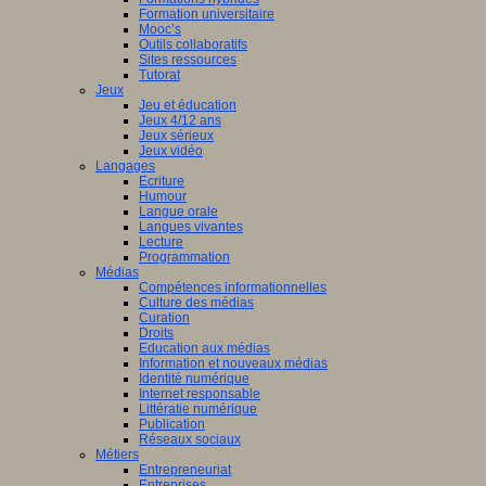
Formation universitaire
Mooc’s
Outils collaboratifs
Sites ressources
Tutorat
Jeux
Jeu et éducation
Jeux 4/12 ans
Jeux sérieux
Jeux vidéo
Langages
Ecriture
Humour
Langue orale
Langues vivantes
Lecture
Programmation
Médias
Compétences informationnelles
Culture des médias
Curation
Droits
Education aux médias
Information et nouveaux médias
Identité numérique
Internet responsable
Littératie numérique
Publication
Réseaux sociaux
Métiers
Entrepreneuriat
Entreprises