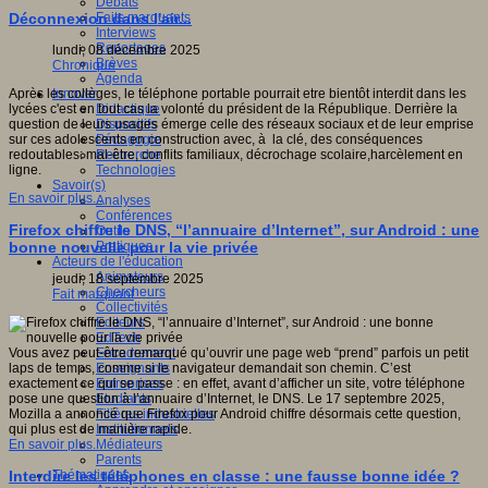
Débats
Faits marquants
Déconnexion dans l'air...
Interviews
Reportages
lundi, 08 décembre 2025
Brèves
Chronique
Agenda
Innover
Après les collèges, le téléphone portable pourrait etre bientôt interdit dans les
Didactique
lycées c'est en tout cas la volonté du président de la République. Derrière la
Dispositifs
question de leurs usages émerge celle des réseaux sociaux et de leur emprise
Pédagogie
sur ces adolescents en construction avec, à la clé, des conséquences
Recherche
redoutables: mal-être, conflits familiaux, décrochage scolaire,harcèlement en
Technologies
ligne.
Savoir(s)
En savoir plus...
Analyses
Conférences
Firefox chiffre le DNS, “l’annuaire d’Internet”, sur Android : une
Outils
Pratiques
bonne nouvelle pour la vie privée
Acteurs de l'éducation
Animateurs
jeudi, 18 septembre 2025
Chercheurs
Fait marquant
Collectivités
Editeurs
EdTech
Encadrement
Vous avez peut-être remarqué qu’ouvrir une page web “prend” parfois un petit
Enseignants
laps de temps, comme si le navigateur demandait son chemin. C’est
Entreprises
exactement ce qui se passe : en effet, avant d’afficher un site, votre téléphone
Etudiants
pose une question à l’annuaire d’Internet, le DNS. Le 17 septembre 2025,
Filières industrielles
Mozilla a annoncé que Firefox pour Android chiffre désormais cette question,
Institutionnels
qui plus est de manière rapide.
Médiateurs
En savoir plus...
Parents
Thématiques
Interdire les téléphones en classe : une fausse bonne idée ?