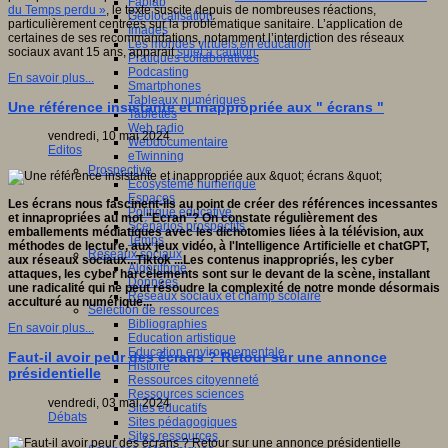
Fablab
du Temps perdu »
, le texte suscite depuis de nombreuses réactions,
Géolocalisation
particulièrement centrées sur la problématique sanitaire. L’application de
Images
certaines de ses recommandations, notamment l’interdiction des réseaux
Les mondes virtuels en éducation
sociaux avant 15 ans, apparait
sujet à caution
.
Pratiques collaboratives
Podcasting
En savoir plus...
Smartphones
Tableaux numériques
Une référence insistante et inappropriée aux " écrans "
Tablettes
Web radio
vendredi, 10 mai 2024
Webdocumentaire
Editos
eTwinning
Prospective
Ecosystème numérique
Espaces
Les écrans nous fascinent-ils au point de créer des références incessantes
Politique éducative
et innapropriées au mot "Ecran"? On constate régulièrement des
Scénarios prospectifs
emballements médiatiques avec les dichotomies liées à la télévision,
aux
Temps
méthodes de lecture,
aux jeux vidéo, à l'Intelligence Artificielle et
chatGPT
,
Réseaux sociaux
aux réseaux sociaux...Tiktok ...Les contenus inappropriés, les cyber
Algorithme
attaques, les cyber harcèlements sont sur le devant de la scène, installant
Données
une radicalité qui ne peut résoudre la complexité de notre monde désormais
Réseaux sociaux et champ scolaire
acculturé au numérique...
Sélection de ressources
Bibliographies
En savoir plus...
Education artistique
Education environnementale
Faut-il avoir peur des écrans ? Retour sur une annonce
Histoire
présidentielle
Ressources citoyenneté
Ressources sciences
vendredi, 03 mai 2024
Sites éducatifs
Débats
Sites pédagogiques
Sites ressources