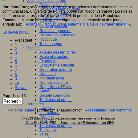
Sciences et techniques
Culture scientifique
Par Jean-François Cerisier -
Professeur de sciences de l'information et de la
Développement durable
communication, Université de Poitiers
publié sur Theconversation
: Lors de sa
Intelligence artificielle
conférence de presse du 16 janvier 2024, le président de la République
Logiciels libres
Emmanuel Macron dénonçait les dangers de la surexposition des jeunes
Métavers
enfants aux
« écrans qui, trop souvent, enferment là où ils devraient libérer »
.
Outils et logiciels
Réalité augmentée
En savoir plus...
Ressources sciences
Robotique
Précédent
Technologies
1
Société
2
Acteurs des territoires
3
Ecole et structure
4
Economie
5
Ecosystème éducatif
6
Génération internet
7
Handicap
8
Mondialisation
9
Normes scolaires
10
Regards sur l’Ecole
Suivant
Santé
Société connectée
Page 1 sur 13
Territoires et projets
Territoires
Europe
Mentions légales
| contact[@]anae.education |
Accessibilité : non conforme
International
Régions
© 2023 Educavox, Ecole, pédagogie, enseignement, formation
Ruralité
Creation Sylvie CECI - Sites Internet / Référencement SEO
Territoires et projets
Tiers lieux
Villes