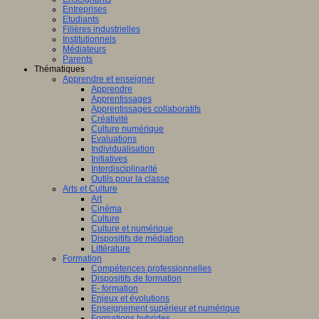
Entreprises
Etudiants
Filières industrielles
Institutionnels
Médiateurs
Parents
Thématiques
Apprendre et enseigner
Apprendre
Apprentissages
Apprentissages collaboratifs
Créativité
Culture numérique
Evaluations
Individualisation
Initiatives
Interdisciplinarité
Outils pour la classe
Arts et Culture
Art
Cinéma
Culture
Culture et numérique
Dispositifs de médiation
Littérature
Formation
Compétences professionnelles
Dispositifs de formation
E- formation
Enjeux et évolutions
Enseignement supérieur et numérique
Formations hybrides