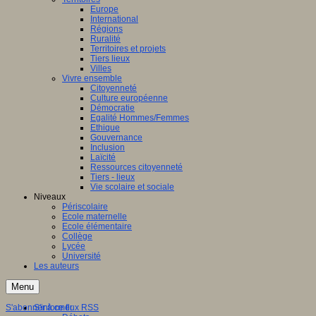
Europe
International
Régions
Ruralité
Territoires et projets
Tiers lieux
Villes
Vivre ensemble
Citoyenneté
Culture européenne
Démocratie
Egalité Hommes/Femmes
Ethique
Gouvernance
Inclusion
Laïcité
Ressources citoyenneté
Tiers - lieux
Vie scolaire et sociale
Niveaux
Périscolaire
Ecole maternelle
Ecole élémentaire
Collège
Lycée
Université
Les auteurs
Menu
S'abonner à ce flux RSS
S'informer