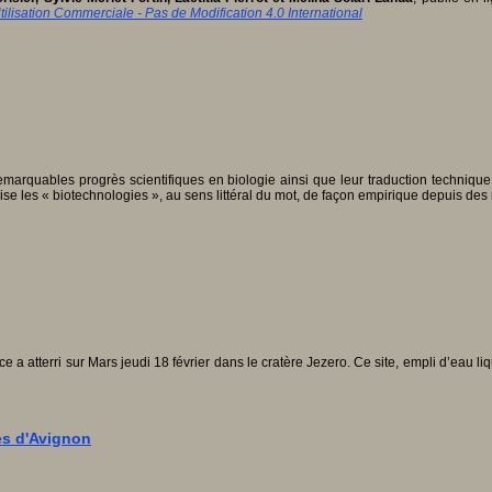
ilisation Commerciale - Pas de Modification 4.0 International
arquables progrès scientifiques en biologie ainsi que leur traduction techniqu
ise les « biotechnologies », au sens littéral du mot, de façon empirique depuis des 
 atterri sur Mars jeudi 18 février dans le cratère Jezero. Ce site, empli d’eau liqui
es d'Avignon