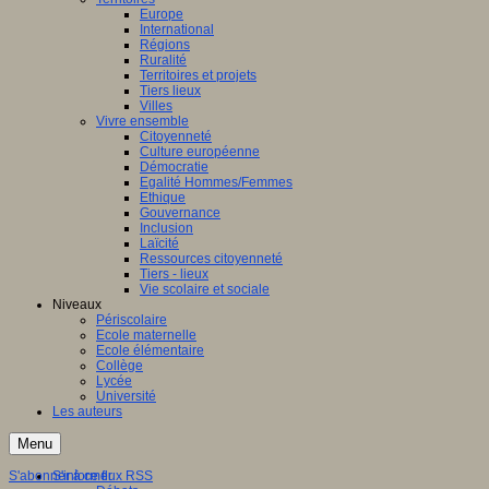
Europe
International
Régions
Ruralité
Territoires et projets
Tiers lieux
Villes
Vivre ensemble
Citoyenneté
Culture européenne
Démocratie
Egalité Hommes/Femmes
Ethique
Gouvernance
Inclusion
Laïcité
Ressources citoyenneté
Tiers - lieux
Vie scolaire et sociale
Niveaux
Périscolaire
Ecole maternelle
Ecole élémentaire
Collège
Lycée
Université
Les auteurs
Menu
S'abonner à ce flux RSS
S'informer