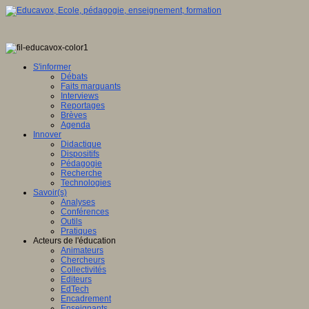
s
S'informer
Débats
Faits marquants
[i]
eu
Interviews
Reportages
Brèves
Agenda
tion :
Innover
er
Didactique
Dispositifs
ue »
Pédagogie
Recherche
Technologies
s.
Savoir(s)
Analyses
Conférences
Outils
e,
Pratiques
Acteurs de l'éducation
rs
Animateurs
Chercheurs
Collectivités
Editeurs
lum
EdTech
Encadrement
ntissage
Enseignants