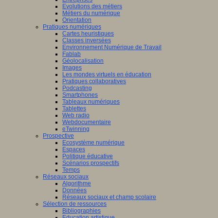
Evolutions des métiers
Métiers du numérique
Orientation
Pratiques numériques
Cartes heuristiques
Classes inversées
Environnement Numérique de Travail
Fablab
Géolocalisation
Images
Les mondes virtuels en éducation
Pratiques collaboratives
Podcasting
Smartphones
Tableaux numériques
Tablettes
Web radio
Webdocumentaire
eTwinning
Prospective
Ecosystème numérique
Espaces
Politique éducative
Scénarios prospectifs
Temps
Réseaux sociaux
Algorithme
Données
Réseaux sociaux et champ scolaire
Sélection de ressources
Bibliographies
Education artistique