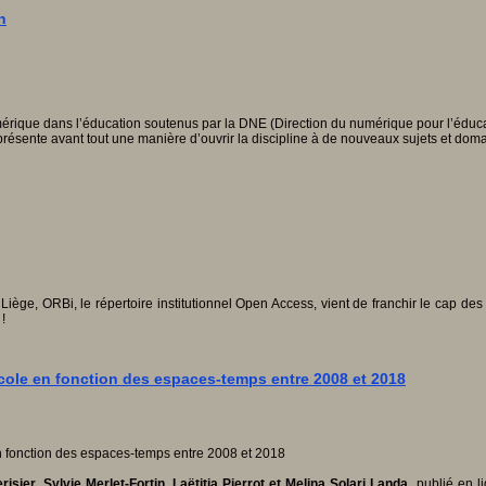
n
umérique dans l’éducation soutenus par la DNE (Direction du numérique pour l’éduc
résente avant tout une manière d’ouvrir la discipline à de nouveaux sujets et doma
iège, ORBi, le répertoire institutionnel Open Access, vient de franchir le cap des
!
'École en fonction des espaces-temps entre 2008 et 2018
ier, Sylvie Merlet-Fortin, Laëtitia Pierrot et Melina Solari Landa
, publié en l