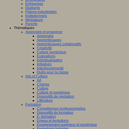
Entreprises
e
Etudiants
Filières industrielles
Institutionnels
Médiateurs
Parents
Thématiques
ignement.
Apprendre et enseigner
Apprendre
Apprentissages
Apprentissages collaboratifs
Créativité
Culture numérique
l, « Roland
Evaluations
s
Individualisation
Initiatives
Interdisciplinarité
u :
Outils pour la classe
Arts et Culture
Art
Cinéma
Culture
Culture et numérique
ue «.
Dispositifs de médiation
ox,
Littérature
Formation
Compétences professionnelles
Dispositifs de formation
E- formation
Enjeux et évolutions
Enseignement supérieur et numérique
Formations hybrides