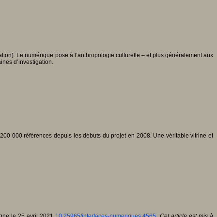
ation). Le numérique pose à l’anthropologie culturelle – et plus généralement aux
ines d’investigation.
 200 000 références depuis les débuts du projet en 2008. Une véritable vitrine et
igne le 25 avril 2021
10.25965/interfaces-numeriques.4565
.
Cet article est mis à