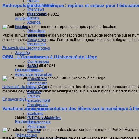
Débats
Faits marquants
Anthropologie du numérique : repères et enjeux pour l’éducatio
Interviews
Reportages
mardi, 14 septembre 2021
Brèves
Analyses
Agenda
Innover
Didactique
Dispositifs
Publié sur Carnet de veille et de valorisation des travaux de recherche sur le n
Pédagogie
sciences sociales – des enjeux d’ordre méthodologique et épistémologique. Il rep
Recherche
En savoir plus...
Technologies
Savoir(s)
ORBi : L'Open Access à l'Université de Liège
Analyses
Conférences
Outils
vendredi, 30 juillet 2021
Pratiques
Fait marquant
Acteurs de l'éducation
Animateurs
Chercheurs
Université de Liège
: Grâce à l’implication des chercheurs et chercheuses de l’UL
Collectivités
mémoire de notre production scientifique tant sur le plan national qu'international 
Editeurs
EdTech
En savoir plus...
Encadrement
Enseignants
Variations de la représentation des élèves sur le numérique à l
Entreprises
Etudiants
samedi, 01 mai 2021
Filières industrielles
Recherche
Institutionnels
Médiateurs
Parents
Thématiques
Mise en perspective de trois études de cas en France par Jean-François Ceris