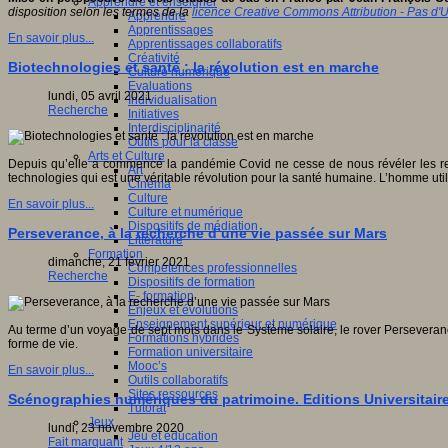
Apprendre et enseigner
disposition selon les termes de la
licence Creative Commons Attribution - Pas d'Ut
Apprendre
Apprentissages
En savoir plus...
Apprentissages collaboratifs
Créativité
Biotechnologies et santé : la révolution est en marche
Culture numérique
Evaluations
lundi, 05 avril 2021
Individualisation
Recherche
Initiatives
Interdisciplinarité
Outils pour la classe
Arts et Culture
Depuis qu’elle a commencé la pandémie Covid ne cesse de nous révéler les rem
Art
technologies qui est une véritable révolution pour la santé humaine. L’homme util
Cinéma
Culture
En savoir plus...
Culture et numérique
Dispositifs de médiation
Perseverance, à la recherche d’une vie passée sur Mars
Littérature
Formation
dimanche, 21 février 2021
Compétences professionnelles
Recherche
Dispositifs de formation
E- formation
Enjeux et évolutions
Enseignement supérieur et numérique
Au terme d’un voyage de sept mois dans le Système solaire, le rover Perseverance a
Formations hybrides
forme de vie.
Formation universitaire
Mooc’s
En savoir plus...
Outils collaboratifs
Sites ressources
Scénographies numériques du patrimoine. Editions Universitair
Tutorat
Jeux
lundi, 23 novembre 2020
Jeu et éducation
Fait marquant