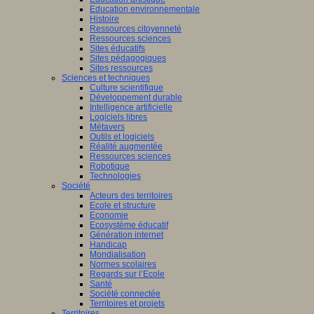
Education environnementale
Histoire
Ressources citoyenneté
Ressources sciences
Sites éducatifs
Sites pédagogiques
Sites ressources
Sciences et techniques
Culture scientifique
Développement durable
Intelligence artificielle
Logiciels libres
Métavers
Outils et logiciels
Réalité augmentée
Ressources sciences
Robotique
Technologies
Société
Acteurs des territoires
Ecole et structure
Economie
Ecosystème éducatif
Génération internet
Handicap
Mondialisation
Normes scolaires
Regards sur l’Ecole
Santé
Société connectée
Territoires et projets
Territoires