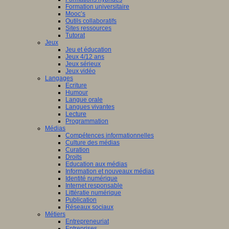
Formation universitaire
Mooc’s
Outils collaboratifs
Sites ressources
Tutorat
Jeux
Jeu et éducation
Jeux 4/12 ans
Jeux sérieux
Jeux vidéo
Langages
Ecriture
Humour
Langue orale
Langues vivantes
Lecture
Programmation
Médias
Compétences informationnelles
Culture des médias
Curation
Droits
Education aux médias
Information et nouveaux médias
Identité numérique
Internet responsable
Littératie numérique
Publication
Réseaux sociaux
Métiers
Entrepreneuriat
Entreprises