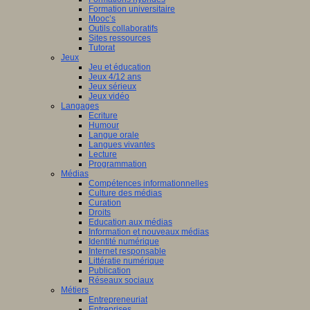
Formation universitaire
Mooc’s
Outils collaboratifs
Sites ressources
Tutorat
Jeux
Jeu et éducation
Jeux 4/12 ans
Jeux sérieux
Jeux vidéo
Langages
Ecriture
Humour
Langue orale
Langues vivantes
Lecture
Programmation
Médias
Compétences informationnelles
Culture des médias
Curation
Droits
Education aux médias
Information et nouveaux médias
Identité numérique
Internet responsable
Littératie numérique
Publication
Réseaux sociaux
Métiers
Entrepreneuriat
Entreprises