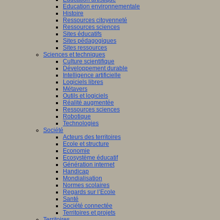
Education environnementale
Histoire
Ressources citoyenneté
Ressources sciences
Sites éducatifs
Sites pédagogiques
Sites ressources
Sciences et techniques
Culture scientifique
Développement durable
Intelligence artificielle
Logiciels libres
Métavers
Outils et logiciels
Réalité augmentée
Ressources sciences
Robotique
Technologies
Société
Acteurs des territoires
Ecole et structure
Economie
Ecosystème éducatif
Génération internet
Handicap
Mondialisation
Normes scolaires
Regards sur l’Ecole
Santé
Société connectée
Territoires et projets
Territoires