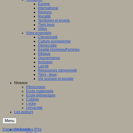
Europe
International
Régions
Ruralité
Territoires et projets
Tiers lieux
Villes
Vivre ensemble
Citoyenneté
Culture européenne
Démocratie
Egalité Hommes/Femmes
Ethique
Gouvernance
Inclusion
Laïcité
Ressources citoyenneté
Tiers - lieux
Vie scolaire et sociale
Niveaux
Périscolaire
Ecole maternelle
Ecole élémentaire
Collège
Lycée
Université
Les auteurs
Menu
S'abonner à ce flux RSS
S'informer