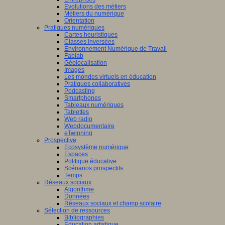
Evolutions des métiers
Métiers du numérique
Orientation
Pratiques numériques
Cartes heuristiques
Classes inversées
Environnement Numérique de Travail
Fablab
Géolocalisation
Images
Les mondes virtuels en éducation
Pratiques collaboratives
Podcasting
Smartphones
Tableaux numériques
Tablettes
Web radio
Webdocumentaire
eTwinning
Prospective
Ecosystème numérique
Espaces
Politique éducative
Scénarios prospectifs
Temps
Réseaux sociaux
Algorithme
Données
Réseaux sociaux et champ scolaire
Sélection de ressources
Bibliographies
Education artistique