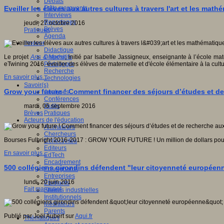
Débats
Faits marquants
Eveiller les élèves aux autres cultures à travers l'art et les mat
Interviews
Reportages
jeudi, 27 octobre 2016
Brèves
Pratiques
Agenda
Innover
Didactique
Dispositifs
Le projet
Arts & Maths
, initié par Isabelle Jassigneux, enseignante à l’école
Pédagogie
eTwining 2016. éveiller des élèves de maternelle et d'école élémentaire à la cultu
Recherche
En savoir plus...
Technologies
Savoir(s)
Grow your future ! Comment financer des séjours d’études et de
Analyses
Conférences
Outils
mardi, 06 septembre 2016
Pratiques
Brèves
Acteurs de l'éducation
Animateurs
Chercheurs
Bourses Fulbright 2016-2017 : GROW YOUR FUTURE ! Un million de dollars pour f
Collectivités
Editeurs
En savoir plus...
EdTech
Encadrement
500 collégiens girondins défendent "leur citoyenneté européen
Enseignants
Entreprises
lundi, 20 juin 2016
Etudiants
Fait marquant
Filières industrielles
Institutionnels
Médiateurs
Parents
Publié par Joël Aubert sur
Aqui.fr
Thématiques