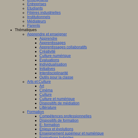
Entreprises
Etudiants
Filières industrielles
Institutionnels
Médiateurs
Parents
Thématiques
Apprendre et enseigner
Apprendre
Apprentissages
Apprentissages collaboratifs
Créativité
Culture numérique
Evaluations
Individualisation
Initiatives
Interdisciplinarité
Outils pour la classe
Arts et Culture
Art
Cinéma
Culture
Culture et numérique
Dispositifs de médiation
Littérature
Formation
Compétences professionnelles
Dispositifs de formation
E- formation
Enjeux et évolutions
Enseignement supérieur et numérique
Formations hybrides