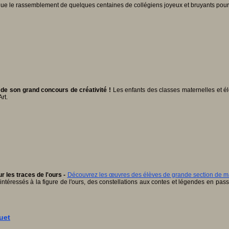
 que le rassemblement de quelques centaines de collégiens joyeux et bruyants pour t
n de son grand concours de créativité !
Les enfants des classes maternelles et él
Art.
r les traces de l'ours -
Découvrez les œuvres des élèves de grande section de mat
 intéressés à la figure de l'ours, des constellations aux contes et légendes en pa
uet