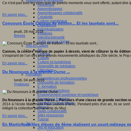
Apprendre et enseigner
Ce n'est pas tous les jours que de pareils moments vous sont offerts; autant dire
Apprendre
Apprentissages
Apprentissages collaboratifs
En savoir plus...
Créativité
Culture numérique
Concours École Canson 4e édition... Et les lauréats sont...
Evaluations
Individualisation
jeudi, 26 mai 2016
Initiatives
Brèves
Interdisciplinarité
Outils pour la classe
Arts et Culture
Art
Canson
,
la célèbre marque de papier à dessin, vient de clôturer la 4e éditio
Cinéma
s’inspirant de l’un des plus grands mouvements artistiques du 20e siècle, le Pop 
Culture
Culture et numérique
En savoir plus...
Dispositifs de médiation
Littérature
Du Nounours à la grande Ourse ...
Formation
Compétences professionnelles
lundi, 04 avril 2016
Dispositifs de formation
Pratiques
E- formation
Enjeux et évolutions
Enseignement supérieur et numérique
Formations hybrides
Du Nounours à la grande Ourse ... Parcours d'une classe de grande section su
Formation universitaire
2014 à l’école Maternelle Paul Dubois (Paris). Pendant près d'un an, ils se sont
Mooc’s
intégré la collection permanente du Muz.
Outils collaboratifs
Sites ressources
En savoir plus...
Tutorat
Jeux
En Martinique, des élèves de 4ème réalisent un court-métrage m
Jeu et éducation