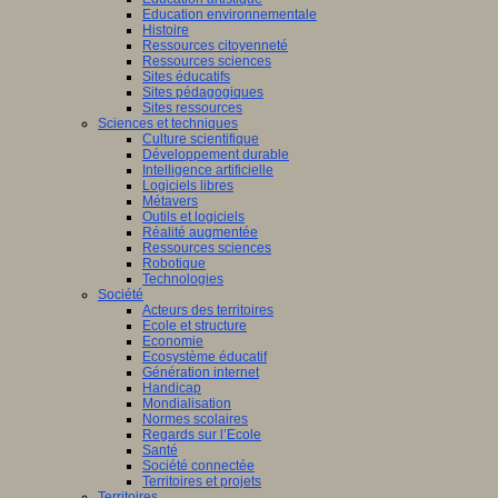
Education environnementale
Histoire
Ressources citoyenneté
Ressources sciences
Sites éducatifs
Sites pédagogiques
Sites ressources
Sciences et techniques
Culture scientifique
Développement durable
Intelligence artificielle
Logiciels libres
Métavers
Outils et logiciels
Réalité augmentée
Ressources sciences
Robotique
Technologies
Société
Acteurs des territoires
Ecole et structure
Economie
Ecosystème éducatif
Génération internet
Handicap
Mondialisation
Normes scolaires
Regards sur l’Ecole
Santé
Société connectée
Territoires et projets
Territoires