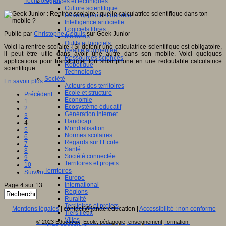
Technologies
Sciences et techniques
Culture scientifique
Développement durable
Intelligence artificielle
Logiciels libres
Publié par
Christophe Coquis
sur Geek Junior
Métavers
Outils et logiciels
Voici la rentrée scolaire ! Si détenir une calculatrice scientifique est obligatoire,
Réalité augmentée
il peut être utile dans avoir une autre dans son mobile. Voici quelques
Ressources sciences
applications pour transformer ton smartphone en une redoutable calculatrice
Robotique
scientifique.
Technologies
Société
En savoir plus...
Acteurs des territoires
Ecole et structure
Précédent
Economie
1
Ecosystème éducatif
2
Génération internet
3
Handicap
4
Mondialisation
5
Normes scolaires
6
Regards sur l’Ecole
7
Santé
8
Société connectée
9
Territoires et projets
10
Territoires
Suivant
Europe
International
Page 4 sur 13
Régions
Ruralité
Territoires et projets
Mentions légales
| contact[@]anae.education |
Accessibilité : non conforme
Tiers lieux
Villes
© 2023 Educavox, Ecole, pédagogie, enseignement, formation