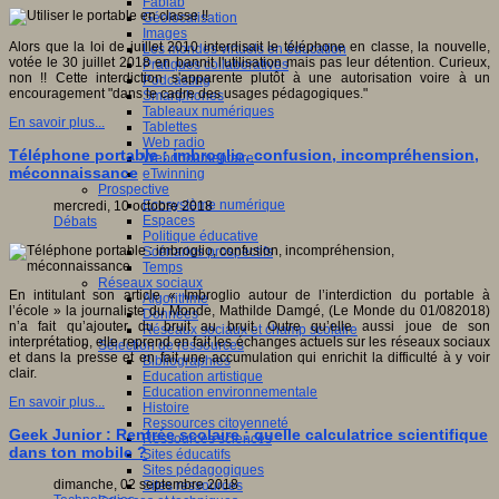
Fablab
Géolocalisation
Images
Alors que la loi de juillet 2010 interdisait le téléphone en classe, la nouvelle,
Les mondes virtuels en éducation
votée le 30 juillet 2018 en bannit l'utilisation mais pas leur détention. Curieux,
Pratiques collaboratives
non !! Cette interdiction s'apparente plutôt à une autorisation voire à un
Podcasting
encouragement "dans le cadre des usages pédagogiques."
Smartphones
Tableaux numériques
En savoir plus...
Tablettes
Web radio
Téléphone portable : imbroglio, confusion, incompréhension,
Webdocumentaire
méconnaissance
eTwinning
Prospective
Ecosystème numérique
mercredi, 10 octobre 2018
Espaces
Débats
Politique éducative
Scénarios prospectifs
Temps
Réseaux sociaux
En intitulant son article « Imbroglio autour de l’interdiction du portable à
Algorithme
l’école » la journaliste du Monde, Mathilde Damgé, (Le Monde du 01/082018)
Données
n’a fait qu’ajouter du bruit au bruit. Outre qu’elle aussi joue de son
Réseaux sociaux et champ scolaire
interprétation, elle reprend en fait les échanges actuels sur les réseaux sociaux
Sélection de ressources
et dans la presse et en fait une accumulation qui enrichit la difficulté à y voir
Bibliographies
clair.
Education artistique
Education environnementale
En savoir plus...
Histoire
Ressources citoyenneté
Geek Junior : Rentrée scolaire : quelle calculatrice scientifique
Ressources sciences
dans ton mobile ?
Sites éducatifs
Sites pédagogiques
dimanche, 02 septembre 2018
Sites ressources