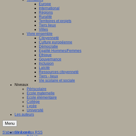
Europe
International
Régions
Ruralité
Territoires et projets
Tiers lieux
Villes
Vivre ensemble
Citoyenneté
Culture européenne
Démocratie
Egalité Hommes/Femmes
Ethique
Gouvernance
Inclusion
Laïcité
Ressources citoyenneté
Tiers - lieux
Vie scolaire et sociale
Niveaux
Périscolaire
Ecole maternelle
Ecole élémentaire
Collège
Lycée
Université
Les auteurs
Menu
S'abonner à ce flux RSS
S'informer