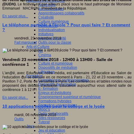
du 70ème anniversaire de la
Déclaration Universelle des Droits de l’Homme
Apprendre et enseigner
(DUDH).
Le festival est par ailleurs placé sous le haut patronage de Monsieur
Apprendre
Emmanuel MACRON, Président de la République.
Apprentissages
Apprentissages collaboratifs
En savoir plus...
Créativité
Culture numérique
Le téléphone portable à l'école ? Pour quoi faire ? Et comment
Evaluations
?
Individualisation
Initiatives
Interdisciplinarité
vendredi, 23 novembre 2018
Outils pour la classe
Fait marquant
Arts et Culture
Art
Cinéma
Culture
Vendredi 23 novembre 2018 - 12H00 à 13H00 - Salle de
Culture et numérique
conférence 1
Dispositifs de médiation
Littérature
L'an@é, avec Educavox, notre média, est partenaire d'Educatice au Salon de
Formation
l'education qui se déroule en ce moment à Paris - 21, 22 et 23 novembre -, au
Compétences professionnelles
Pavillon 7-2, Porte de Versailles à Paris. Les conférences et tables rondes nous
Dispositifs de formation
proposent des débats d'actualité. Educavox aujourd'hui vous attend salle de
E- formation
conférence 1 à 12 h !
Enjeux et évolutions
Enseignement supérieur et numérique
En savoir plus...
Formations hybrides
Formation universitaire
10 applications mobiles pour le collège et le lycée
Mooc’s
Outils collaboratifs
mardi, 06 novembre 2018
Sites ressources
Outils
Tutorat
Jeux
Jeu et éducation