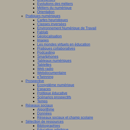
Evolutions des métiers
Métiers du numérique
Orientation
Pratiques numériques
Cartes heuristiques
Classes inversées
Environnement Numérique de Travail
Fablab
Géolocalisation
Images
Les mondes virtuels en éducation
Pratiques collaboratives
Podcasting
Smartphones
Tableaux numériques
Tablettes
Web radio
Webdocumentaire
eTwinning
Prospective
Ecosystème numérique
Espaces
Politique éducative
Scénarios prospectifs
Temps
Réseaux sociaux
Algorithme
Données
Réseaux sociaux et champ scolaire
Sélection de ressources
Bibliographies
Education artistique