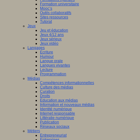
Formation universitaire
Mooc’s
Outils collaboratifs
Sites ressources
Tutorat
Jeux
Jeu et éducation
Jeux 4/12 ans
Jeux sérieux
Jeux vidéo
Langages
Ecriture
Humour
Langue orale
Langues vivantes
Lecture
Programmation
Médias
Compétences informationnelles
Culture des médias
Curation
Droits
Education aux médias
Information et nouveaux médias
Identité numérique
Internet responsable
Littératie numérique
Publication
Réseaux sociaux
Métiers
Entrepreneuriat
Entreprises