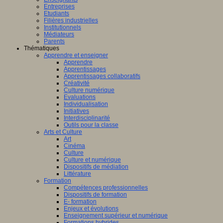
Entreprises
Etudiants
Filières industrielles
Institutionnels
Médiateurs
Parents
Thématiques
Apprendre et enseigner
Apprendre
Apprentissages
Apprentissages collaboratifs
Créativité
Culture numérique
Evaluations
Individualisation
Initiatives
Interdisciplinarité
Outils pour la classe
Arts et Culture
Art
Cinéma
Culture
Culture et numérique
Dispositifs de médiation
Littérature
Formation
Compétences professionnelles
Dispositifs de formation
E- formation
Enjeux et évolutions
Enseignement supérieur et numérique
Formations hybrides