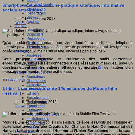
Débats
Faits marquants
Smartphone et vidéos : Une pratique artistique, informative,
Interviews
sociale et politique ?
Reportages
Brèves
lundi, 10 décembre 2018
Agenda
Débats
Innover
Didactique
Dispositifs
Pédagogie
Recherche
Qu’apprend-ton en regardant une vidéo tournée à partir d’un téléphone
Technologies
portable par un témoin sur une séquence de policiers entourant des lycéens et
Savoir(s)
collégiens à genoux, mains sur la tête, encadrés par la police ?
Analyses
Cette pratique e-inclusive de l’utilisation des outils personnels
Conférences
enregistreurs, diffuseurs et connectés à des réseaux numériques pose un
Outils
questionnement sur les valeurs éthiques et morales
[1]
de l’auteur d’un
Pratiques
message représentatif d’une esthétique.
Acteurs de l'éducation
Animateurs
En savoir plus...
Chercheurs
Collectivités
1 film - 1 minute...édifiante 14ème année du Mobile Film
Editeurs
Festival !
EdTech
Encadrement
Enseignants
mardi, 04 décembre 2018
Entreprises
Fait marquant
Etudiants
Filières industrielles
Institutionnels
"Pour sa 14e édition, le Mobile Film Festival célèbre les Droits de l’Homme en
Médiateurs
partenariat avec YouTube Creators for Change, le Haut-Commissariat des
Parents
Nations
Unies aux droits de l’Homme et l’Union Européenne
dans le cadre
Thématiques