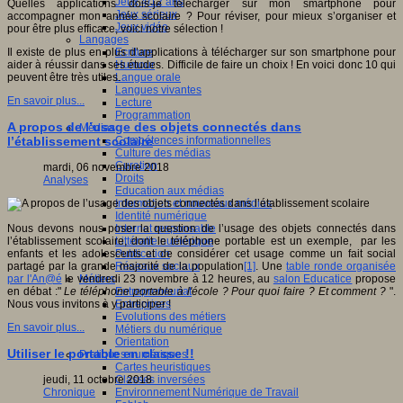
Jeux 4/12 ans
Quelles applications dois-je télécharger sur mon smartphone pour
Jeux sérieux
accompagner mon année scolaire ? Pour réviser, pour mieux s’organiser et
Jeux vidéo
pour être plus efficace, voici notre sélection !
Langages
Ecriture
Il existe de plus en plus d’applications à télécharger sur son smartphone pour
Humour
aider à réussir dans ses études. Difficile de faire un choix ! En voici donc 10 qui
Langue orale
peuvent être très utiles.
Langues vivantes
En savoir plus...
Lecture
Programmation
A propos de l’usage des objets connectés dans
Médias
Compétences informationnelles
l’établissement scolaire
Culture des médias
Curation
mardi, 06 novembre 2018
Droits
Analyses
Education aux médias
Information et nouveaux médias
Identité numérique
Internet responsable
Nous devons nous poser la question de l’usage des objets connectés dans
Littératie numérique
l’établissement scolaire, dont le téléphone portable est un exemple, par les
Publication
enfants et les adolescents et de considérer cet usage comme un fait social
Réseaux sociaux
partagé par la grande majorité de la population
[1]
. Une
table ronde organisée
Métiers
par l'An@é
le vendredi 23 novembre à 12 heures, au
salon Educatice
propose
Entrepreneuriat
en débat :"
Le téléphone portable à l'école ? Pour quoi faire ? Et comment ?
".
Entreprises
Nous vous invitons à y participer !
Evolutions des métiers
En savoir plus...
Métiers du numérique
Orientation
Utiliser le portable en classe !!
Pratiques numériques
Cartes heuristiques
Classes inversées
jeudi, 11 octobre 2018
Environnement Numérique de Travail
Chronique