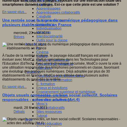
Apprendre et enseigner
numérique dans tous les collèges, reposant sur une interdiction totale des
Apprendre
smartphones dans les collèges. Est-ce que cette piste est une solution ?
Apprentissages
En savoir plus...
Apprentissages collaboratifs
Créativité
Une rentrée sous le signe du numérique pédagogique dans
Culture numérique
Evaluations
plusieurs établissements en France
Individualisation
Initiatives
mercredi, 23 août 2023
Interdisciplinarité
Brèves
Outils pour la classe
Arts et Culture
Art
Cinéma
À l'aube de la rentrée scolaire, le paysage éducatif français est amené à
Culture
évoluer avec ModCo, startup spécialisée dans les Technologies pour
Culture et numérique
l'Education (EdTech). Avec une technologie sécurisée, ModCo ouvre la voie à
Dispositifs de médiation
une utilisation responsable des téléphones personnels en classe, favorisant
Littérature
une évolution des pratiques numériques. Déjà adoptée par plus de 30
Formation
établissements en France, ModCo sera utilisée dans plusieurs autres
Compétences professionnelles
établissements du pays dès la rentrée.
Dispositifs de formation
E- formation
En savoir plus...
Enjeux et évolutions
Enseignement supérieur et numérique
Objets usuels connectés, un bien social collectif. Scolaires
Formations hybrides
responsables - actes des adultes (Art.4)
Formation universitaire
Mooc’s
Outils collaboratifs
mardi, 28 février 2023
Sites ressources
Débats
Tutorat
Jeux
Jeu et éducation