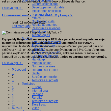
Sciences et techniques
est en cours d’expérimentation dans deux collèges de France.
Culture scientifique
Développement durable
En savoir plus...
Intelligence artificielle
Logiciels libres
Connaissez-vous l’application MyTwiga ?
Métavers
Outils et logiciels
jeudi, 18 novembre 2021
Réalité augmentée
Fait marquant
Ressources sciences
Robotique
Technologies
Société
Equipe MyTwiga : Saviez-vous que 81% des parents sont inquiets au sujet
Acteurs des territoires
du temps d’écran de leur ado, selon une étude menée par l’UNAF.
Ecole et structure
Aujourd’hui, la durée moyenne du temps moyen d’écran par jour et par ado
Economie
s’élève à 4h11, en 10 ans on constate une évolution de 33%. Cela s’explique
Ecosystème éducatif
par une explosion du nombre d’applications, entre les réseaux sociaux et
Génération internet
l’apparition de nombreux objets connectés :
ados et parents sont concernés.
Handicap
Mondialisation
En savoir plus...
Normes scolaires
Précédent
Regards sur l’Ecole
1
Santé
2
Société connectée
3
Territoires et projets
4
Territoires
5
Europe
6
International
7
Régions
8
Ruralité
9
Territoires et projets
10
Tiers lieux
Suivant
Villes