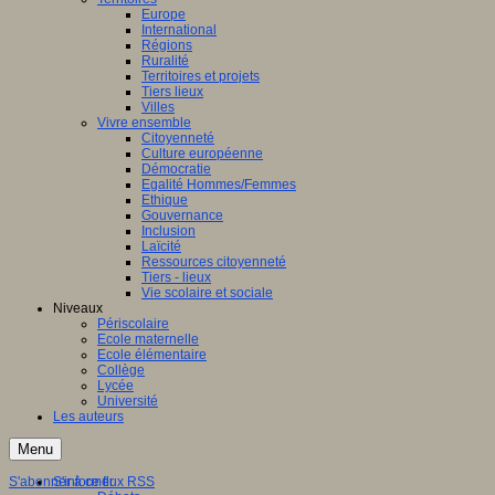
Europe
International
Régions
Ruralité
Territoires et projets
Tiers lieux
Villes
Vivre ensemble
Citoyenneté
Culture européenne
Démocratie
Egalité Hommes/Femmes
Ethique
Gouvernance
Inclusion
Laïcité
Ressources citoyenneté
Tiers - lieux
Vie scolaire et sociale
Niveaux
Périscolaire
Ecole maternelle
Ecole élémentaire
Collège
Lycée
Université
Les auteurs
Menu
S'abonner à ce flux RSS
S'informer