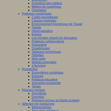
Evolutions des métiers
Métiers du numérique
Orientation
Pratiques numériques
Cartes heuristiques
Classes inversées
Environnement Numérique de Travail
Fablab
Géolocalisation
Images
Les mondes virtuels en éducation
Pratiques collaboratives
Podcasting
Smartphones
Tableaux numériques
Tablettes
Web radio
Webdocumentaire
eTwinning
Prospective
Ecosystème numérique
Espaces
Politique éducative
Scénarios prospectifs
Temps
Réseaux sociaux
Algorithme
Données
Réseaux sociaux et champ scolaire
Sélection de ressources
Bibliographies
Education artistique