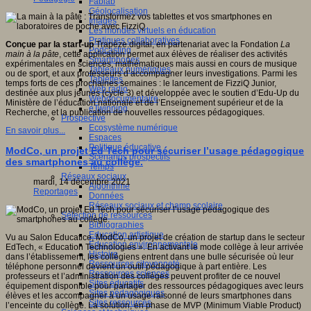
Fablab
Géolocalisation
Images
Les mondes virtuels en éducation
Pratiques collaboratives
Conçue par la start-up
Trapèze.digital, en partenariat avec la Fondation
La
Podcasting
main à la pâte
, cette application permet aux élèves de réaliser des activités
Smartphones
expérimentales en sciences, mathématiques mais aussi en cours de musique
Tableaux numériques
ou de sport, et aux professeurs d’accompagner leurs investigations. Parmi les
Tablettes
temps forts de ces prochaines semaines : le lancement de FizziQ Junior,
Web radio
destinée aux plus jeunes (cycle 3) et développée avec le soutien d’Edu-Up du
Webdocumentaire
Ministère de l’éducation nationale et de l’Enseignement supérieur et de la
eTwinning
Recherche, et la publication de nouvelles ressources pédagogiques.
Prospective
Ecosystème numérique
En savoir plus...
Espaces
Politique éducative
ModCo, un projet Ed Tech pour sécuriser l’usage pédagogique
Scénarios prospectifs
des smartphones au collège.
Temps
Réseaux sociaux
mardi, 14 décembre 2021
Algorithme
Reportages
Données
Réseaux sociaux et champ scolaire
Sélection de ressources
Bibliographies
Education artistique
Vu au Salon Educatice, ModCo, un projet de création de startup dans le secteur
Education environnementale
EdTech, « Education Technologies ». En activant le mode collège à leur arrivée
Histoire
dans l’établissement, les collégiens entrent dans une bulle sécurisée où leur
Ressources citoyenneté
téléphone personnel devient un outil pédagogique à part entière. Les
Ressources sciences
professeurs et l’administration des collèges peuvent profiter de ce nouvel
Sites éducatifs
équipement disponible pour partager des ressources pédagogiques avec leurs
Sites pédagogiques
élèves et les accompagner à un usage raisonné de leurs smartphones dans
Sites ressources
l’enceinte du collège. La solution, en phase de MVP (Minimum Viable Product)