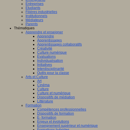
Entreprises
Etudiants
Filières industrielles
Institutionnels
Médiateurs
Parents
Thématiques
Apprendre et enseigner
Apprendre
Apprentissages
Apprentissages collaboratifs
Créativité
Culture numérique
Evaluations
Individualisation
Initiatives
Interdisciplinarité
Outils pour la classe
Arts et Culture
Art
Cinéma
Culture
Culture et numérique
Dispositifs de médiation
Littérature
Formation
Compétences professionnelles
Dispositifs de formation
E- formation
Enjeux et évolutions
Enseignement supérieur et numérique
Formations hybrides