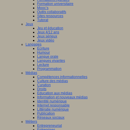
Formation universitaire
Mooc’s
Outils collaboratifs
Sites ressources
Tutorat
Jeux
Jeu et éducation
Jeux 4/12 ans
Jeux sérieux
Jeux vidéo
Langages
Ecriture
Humour
Langue orale
Langues vivantes
Lecture
Programmation
Médias
Compétences informationnelles
Culture des médias
Curation
Droits
Education aux médias
Information et nouveaux médias
Identité numérique
Internet responsable
Littératie numérique
Publication
Réseaux sociaux
Métiers
Entrepreneuriat
Entreprises