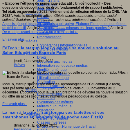
Jeux 4/12 ans
«
Elaborer l’éthique du numérique éducatif : Un défi collectif
» Des
Jeux sérieux
questions de géopolitique, de droit fondamental et de rapport public/privé.
Jeux vidéo
Tel était, en novembre 2022 l'évènement de réflexion éthique de la CNIL "Air
Langages
2022".
Voici le quatrième article,
Objets usuels connectés, un bien social
Ecriture
collectif. Scolaires responsables - actes des adultes
qui succède à l'Article 1 :
Humour
Aspects géopolitiques et rapports public/privé, Elaborer l'éthique du numérique,
Langue orale
un défi collectif
, Article 2 :
Protection des mineurs.es : leurs paroles ?
Article 3 :
Langues vivantes
De « l’objet usuel connecté » au « bien social ».
Lecture
Programmation
En savoir plus...
Médias
Compétences informationnelles
EdTech : la startup ModCo dévoile sa nouvelle solution au
Culture des médias
Salon Educ@tech Expo de Paris
Curation
Droits
jeudi, 24 novembre 2022
Education aux médias
Brèves
Information et nouveaux médias
Identité numérique
Internet responsable
Littératie numérique
Publication
ModCo, startup spécialisée dans les Technologies de l’Éducation (EdTech),
Réseaux sociaux
sera présente au salon
Educ@tech
Expo de Paris du 30 novembre au 2
Métiers
décembre. L'occasion pour la EdTech bretonne de dévoiler sa nouvelle solution
Entrepreneuriat
qui offre un accès sécurisé au numérique pédagogique au collège.
Entreprises
Evolutions des métiers
En savoir plus...
Métiers du numérique
Orientation
La main à la pâte : Transformez vos tablettes et vos
Pratiques numériques
smartphones en laboratoires de poche avec FizziQ
Cartes heuristiques
Classes inversées
dimanche, 16 octobre 2022
Environnement Numérique de Travail
Pédagogie