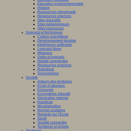
Education environnementale
Histoire
Ressources citoyenneté
Ressources sciences
Sites éducatifs
Sites pédagogiques
Sites ressources
Sciences et techniques
Culture scientifique
Développement durable
Intelligence artificielle
Logiciels libres
Métavers
Outils et logiciels
Réalité augmentée
Ressources sciences
Robotique
Technologies
Société
Acteurs des territoires
Ecole et structure
Economie
Ecosystème éducatif
Génération internet
Handicap
Mondialisation
Normes scolaires
Regards sur l’Ecole
Santé
Société connectée
Territoires et projets
Territoires