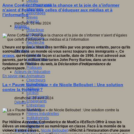
Débats
Faits marquants
Anne Cordier : Pour que la chance et la joie de s’informer
Interviews
n’aient d’égales que celles d’éduquer aux médias et à
Reportages
l’information
Brèves
Agenda
mercredi, 01 mai 2024
Innover
Analyses
Didactique
Dispositifs
Pédagogie
Recherche
Technologies
L’heure est grave.« Vous êtes terrifiés par vos propres enfants, parce qu’ils
Savoir(s)
sont natifs dans un monde où vous serez toujours des immigrants ». Ce
Analyses
propos
, qui résonne de façon si actuelle, date de 1996. Il est adressé aux
Conférences
parents, par le militant libertarien John Perry Barlow, dans un texte
Outils
fondateur de l’histoire du web,
la Déclaration d’indépendance du
Pratiques
cyberespace
.
Acteurs de l'éducation
Animateurs
En savoir plus...
Chercheurs
Collectivités
La « Pause Numérique » de Nicole Belloubet : Une solution
Editeurs
contre la violence ?
EdTech
Encadrement
dimanche, 28 avril 2024
Enseignants
Débats
Entreprises
Etudiants
Filières industrielles
Institutionnels
Médiateurs
Par Hélène Azevedo, Cofondatrice de ModCo #EdTech Offrir à tous les
Parents
élèves un enseignement au numérique en classe.
Face à la montée de la
Thématiques
violence entre élèves,
Nicole Belloubet
réfléchit à l’instauration d’une pause