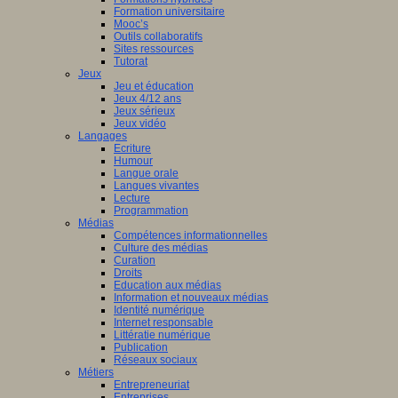
Formation universitaire
Mooc’s
Outils collaboratifs
Sites ressources
Tutorat
Jeux
Jeu et éducation
Jeux 4/12 ans
Jeux sérieux
Jeux vidéo
Langages
Ecriture
Humour
Langue orale
Langues vivantes
Lecture
Programmation
Médias
Compétences informationnelles
Culture des médias
Curation
Droits
Education aux médias
Information et nouveaux médias
Identité numérique
Internet responsable
Littératie numérique
Publication
Réseaux sociaux
Métiers
Entrepreneuriat
Entreprises