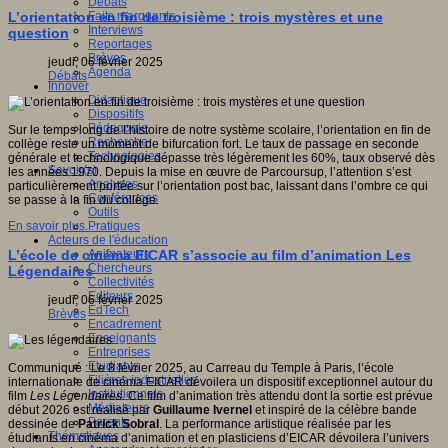
Débats
Faits marquants
L’orientation en fin de troisième : trois mystères et une
Interviews
question
Reportages
Brèves
jeudi, 06 février 2025
Agenda
Débats
Innover
Didactique
Dispositifs
Pédagogie
Sur le temps long de l’histoire de notre système scolaire, l’orientation en fin de
Recherche
collège reste un moment de bifurcation fort. Le taux de passage en seconde
Technologies
générale et technologique dépasse très légèrement les 60%, taux observé dès
Savoir(s)
les années 1970. Depuis la mise en œuvre de Parcoursup, l’attention s’est
Analyses
particulièrement portée sur l’orientation post bac, laissant dans l’ombre ce qui
Conférences
se passe à la fin du collège.
Outils
Pratiques
En savoir plus...
Acteurs de l'éducation
Animateurs
L’école de cinéma EICAR s’associe au film d’animation Les
Chercheurs
Légendaires
Collectivités
Editeurs
jeudi, 06 février 2025
EdTech
Brèves
Encadrement
Enseignants
Entreprises
Etudiants
Communiqué : Le 8 février 2025, au Carreau du Temple à Paris, l’école
Filières industrielles
internationale de cinéma EICAR dévoilera un dispositif exceptionnel autour du
Institutionnels
film
Les Légendaires.
Ce film d’animation très attendu dont la sortie est prévue
Médiateurs
début 2026 est réalisé par
Guillaume Ivernel
et inspiré de la célèbre bande
Parents
dessinée de
Patrick Sobral
. La performance artistique réalisée par les
Thématiques
étudiants en cinéma d’animation et en plasticiens d’EICAR dévoilera l’univers