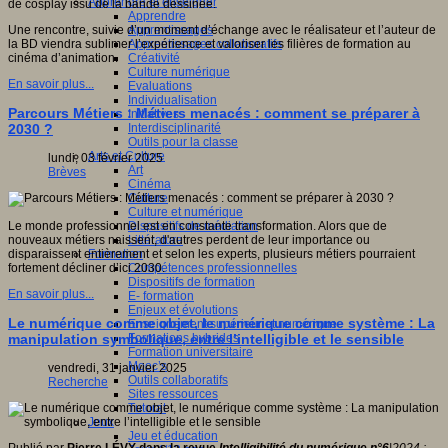
Apprendre et enseigner
de cosplay issu de la bande dessinée.
Apprendre
Apprentissages
Une rencontre, suivie d’un moment d’échange avec le réalisateur et l’auteur de
Apprentissages collaboratifs
la BD viendra sublimer l’expérience et valoriser les filières de formation au
Créativité
cinéma d’animation.
Culture numérique
En savoir plus...
Evaluations
Individualisation
Parcours Métiers : Métiers menacés : comment se préparer à
Initiatives
Interdisciplinarité
2030 ?
Outils pour la classe
Arts et Culture
lundi, 03 février 2025
Art
Brèves
Cinéma
Culture
Culture et numérique
Dispositifs de médiation
Le monde professionnel est en constante transformation. Alors que de
Littérature
nouveaux métiers naissent, d'autres perdent de leur importance ou
Formation
disparaissent entièrement et selon les experts, plusieurs métiers pourraient
Compétences professionnelles
fortement décliner d’ici 2030.
Dispositifs de formation
En savoir plus...
E- formation
Enjeux et évolutions
Le numérique comme objet, le numérique comme système : La
Enseignement supérieur et numérique
Formations hybrides
manipulation symbolique, entre l’intelligible et le sensible
Formation universitaire
Mooc’s
vendredi, 31 janvier 2025
Outils collaboratifs
Recherche
Sites ressources
Tutorat
Jeux
Jeu et éducation