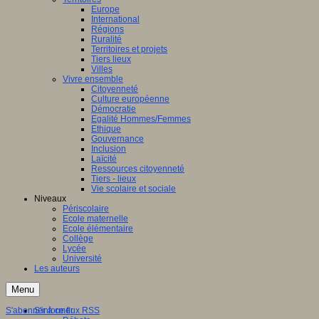
Europe
International
Régions
Ruralité
Territoires et projets
Tiers lieux
Villes
Vivre ensemble
Citoyenneté
Culture européenne
Démocratie
Egalité Hommes/Femmes
Ethique
Gouvernance
Inclusion
Laïcité
Ressources citoyenneté
Tiers - lieux
Vie scolaire et sociale
Niveaux
Périscolaire
Ecole maternelle
Ecole élémentaire
Collège
Lycée
Université
Les auteurs
Menu
S'abonner à ce flux RSS
S'informer