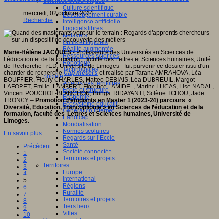
Sciences et techniques
Culture scientifique
mercredi, 02 octobre 2024
Développement durable
Recherche
Intelligence artificielle
Logiciels libres
Métavers
Outils et logiciels
Réalité augmentée
Marie-Hélène JACQUES
- Professeure des Universités en Sciences de
Ressources sciences
l’éducation et de la formation, faculté des Lettres et Sciences humaines, Unité
Robotique
de Recherche FrED, Université de Limoges - fait parvenir ce dossier issu d'un
Technologies
chantier de recherche
Cap métiers
et réalisé par Tarana AMRAHOVA, Léa
Société
BOUFFIER, Fleury CHARLES, Matteo DEBIAIS, Léa DUBREUIL, Margot
Acteurs des territoires
LAFORET, Emilie LAMBERT, Florence LAMIDEL, Marine LUCAS, Lise NADAL,
Ecole et structure
Vincent POUCHOL-BLANCHON, Bunga RIDAYANTI, Solène TCHOU, Jade
Economie
TRONCY –
Promotion d’étudiants en Master 1 (2023-24) parcours «
Ecosystème éducatif
Diversité, Education, Francophonie » en Sciences de l’éducation et de la
Génération internet
formation, faculté des Lettres et Sciences humaines, Université de
Handicap
Limoges.
Mondialisation
Normes scolaires
En savoir plus...
Regards sur l’Ecole
Santé
Précédent
Société connectée
1
Territoires et projets
2
Territoires
3
Europe
4
International
5
Régions
6
Ruralité
7
Territoires et projets
8
Tiers lieux
9
Villes
10