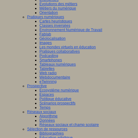
Evolutions des métiers
Métiers du numérique
Orientation
Pratiques numériques
Cartes heuristiques
Classes inversées
Environnement Numérique de Travail
Fablab
Géolocalisation
Images
Les mondes virtuels en éducation
Pratiques collaboratives
Podcasting
Smartphones
Tableaux numériques
Tablettes
Web radio
Webdocumentaire
eTwinning
Prospective
Ecosystème numérique
Espaces
Politique éducative
Scénarios prospectifs
Temps
Réseaux sociaux
Algorithme
Données
Réseaux sociaux et champ scolaire
Sélection de ressources
Bibliographies
Education artistique