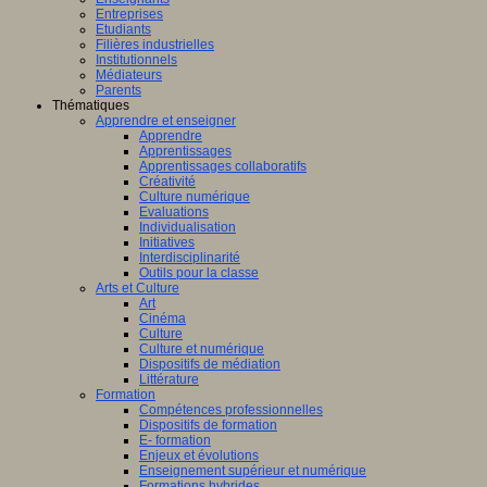
Entreprises
Etudiants
Filières industrielles
Institutionnels
Médiateurs
Parents
Thématiques
Apprendre et enseigner
Apprendre
Apprentissages
Apprentissages collaboratifs
Créativité
Culture numérique
Evaluations
Individualisation
Initiatives
Interdisciplinarité
Outils pour la classe
Arts et Culture
Art
Cinéma
Culture
Culture et numérique
Dispositifs de médiation
Littérature
Formation
Compétences professionnelles
Dispositifs de formation
E- formation
Enjeux et évolutions
Enseignement supérieur et numérique
Formations hybrides