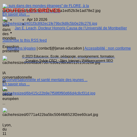
"Je suis dans des mondes étranges" de FLORE, à la
TOUTES LES BRÈVES
...
En savoir plus ...
Apr 10 2026
"Je
suis
Jan E. Leach, Docteur Honoris Causa de l’Université de Montpellier
dans
des
mondes
Subscribe to this RSS feed
...
Expostion
Mentions légales
| contact[@]anae.education |
Accessibilité : non conforme
présentée
...
© 2023 Educavox, Ecole, pédagogie, enseignement, formation
Creation Sylvie CECI - Sites Internet / Référencement SEO
IA
conversationnelle
IA conversationnelle et santé mentale des jeunes ...
et
En savoir plus ...
...
Un
débat
européen
...
Lyon,
du
11