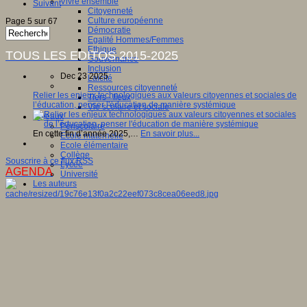
Vivre ensemble
Suivant
Citoyenneté
Culture européenne
Page 5 sur 67
Démocratie
Egalité Hommes/Femmes
Ethique
TOUS LES EDITOS 2015-2025
Gouvernance
Inclusion
Dec 23 2025
Laïcité
Ressources citoyenneté
Relier les enjeux technologiques aux valeurs citoyennes et sociales de
Tiers - lieux
l’éducation, penser l'éducation de manière systémique
Vie scolaire et sociale
Niveaux
Périscolaire
En cette fin d’année 2025,…
En savoir plus...
Ecole maternelle
Ecole élémentaire
Collège
Souscrire à ce flux RSS
Lycée
AGENDA
Université
Les auteurs