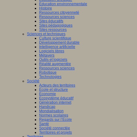
Education environnementale
Histoire
Ressources citoyenneté
Ressources sciences
Sites éducatifs
Sites pédagogiques
Sites ressources
Sciences et techniques
Culture scientifique
Développement durable
Intelligence artificielle
Logiciels libres
Métavers
Outils et logiciels
Réalité augmentée
Ressources sciences
Robotique
Technologies
Société
Acteurs des territoires
Ecole et structure
Economie
Ecosystème éducatif
Génération internet
Handicap
Mondialisation
Normes scolaires
Regards sur l’Ecole
Santé
Société connectée
Territoires et projets
Territoires