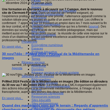
Fablab
Géolocalisation
Images
Une formation en alternance à découvrir sur 7 Campus, dont le nouveau
Les mondes virtuels en éducation
site de Clermont-Ferrand.
Dans un marché de l’emploi exigeant, où
Pratiques collaboratives
l’expérience pratique est devenue une priorité, l’alternance apparaît comme la
Podcasting
solution idéale pour les jeunes en quête d’un avenir sécurisé. Les chiffres le
Smartphones
confirment : 7 apprentis sur 10 trouvent un emploi dans les 7 mois suivant la fin
Tableaux numériques
de leur contrat, et 60 % restent dans l’entreprise qui les a formés (
source
). Des
Tablettes
données qui soulignent l’efficacité de ce modèle pédagogique, mais qui
Web radio
mettent aussi en lumière un point crucial : la réussite de cette voie repose sur le
Webdocumentaire
choix d’un établissement qui combine excellence académique et immersion
eTwinning
professionnelle de qualité.
Prospective
Ecosystème numérique
En savoir plus...
Espaces
Politique éducative
30 nov/7déc : PriMed 2024 - Festival de la Méditerranée en
Scénarios prospectifs
images
Temps
Réseaux sociaux
samedi, 16 novembre 2024
Algorithme
Agenda
Données
Réseaux sociaux et champ scolaire
Sélection de ressources
Bibliographies
PriMed 2024 Festival de la Méditerranée en images 28e édition se déroulera
Education artistique
du 30 nov au 7 décembre 2024 -
Le PriMed et le CMCA organisent également
Education environnementale
des actions éducatives à la citoyenneté méditerranéenne, à l’image et à la
Histoire
francophonie, auprès des jeunes des deux rives de la Méditerranée.
Ressources citoyenneté
Ressources sciences
En savoir plus...
Sites éducatifs
Sites pédagogiques
Quand des mastérants vont sur le terrain : Regards d’apprentis
Sites ressources
chercheurs sur un dispositif de découverte des métiers