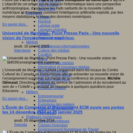
Publié par
Pierre LÉVY dans la revue
Intelligibilité du numérique n°6
|2024 :
Jeux 4/12 ans
L'objectif de cet article est de replacer l'informatique dans une perspective
Jeux sérieux
anthropologique, d'esquisser les traits saillants de la nouvelle culture
Jeux vidéo
numérique et d'expliquer comment l'intelligence artificielle exploite, par des
Langages
moyens statistiques, le trésor des données numériques.
Ecriture
Humour
En savoir plus...
Langue orale
Langues vivantes
Université de Montréal - Point Presse Paris - Une nouvelle
Lecture
vision de l'enseignement supérieur.
Programmation
Médias
Compétences informationnelles
jeudi, 16 janvier 2025
Culture des médias
Interviews
Curation
Droits
Education aux médias
Information et nouveaux médias
L’Université de Montréal ( l’UdeM ) organisait dans les locaux du Centre
Identité numérique
Culturel du Canada un Point-Presse afin de présenter sa nouvelle vision de
Internet responsable
l’enseignement supérieur. En marge de la conférence de presse,
Michèle
Littératie numérique
Glémaud
, Directrice générale du service de l’admission et du recrutement au
Publication
sein de « l’UdeM » a accepté de répondre à quelques questions pour
Réseaux sociaux
Educavox.
Métiers
Entrepreneuriat
En savoir plus...
Entreprises
Evolutions des métiers
L’École de Commerce et Management ECM ouvre ses portes
Métiers du numérique
les 14 décembre 2024 et 25 janvier 2025
Orientation
Pratiques numériques
jeudi, 05 décembre 2024
Cartes heuristiques
Agenda
Classes inversées
Environnement Numérique de Travail