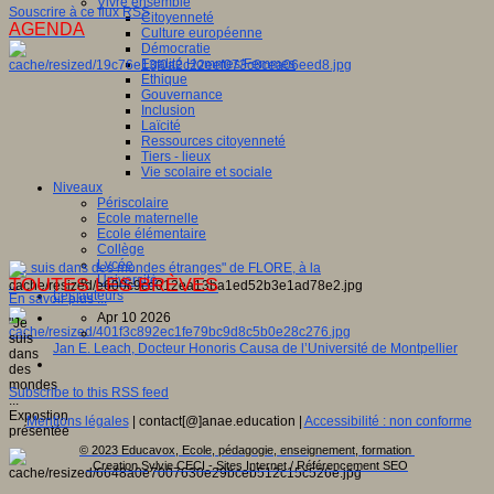
Vivre ensemble
Souscrire à ce flux RSS
Citoyenneté
AGENDA
Culture européenne
Démocratie
Egalité Hommes/Femmes
Ethique
Gouvernance
Inclusion
Laïcité
Ressources citoyenneté
Tiers - lieux
Vie scolaire et sociale
Niveaux
Périscolaire
Ecole maternelle
Ecole élémentaire
Collège
Lycée
"Je suis dans des mondes étranges" de FLORE, à la
Université
TOUTES LES BRÈVES
...
Les auteurs
En savoir plus ...
Apr 10 2026
"Je
suis
Jan E. Leach, Docteur Honoris Causa de l’Université de Montpellier
dans
des
mondes
Subscribe to this RSS feed
...
Expostion
Mentions légales
| contact[@]anae.education |
Accessibilité : non conforme
présentée
...
© 2023 Educavox, Ecole, pédagogie, enseignement, formation
Creation Sylvie CECI - Sites Internet / Référencement SEO