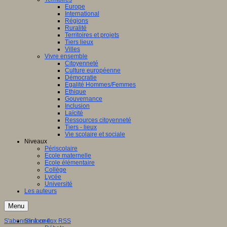
Europe
International
Régions
Ruralité
Territoires et projets
Tiers lieux
Villes
Vivre ensemble
Citoyenneté
Culture européenne
Démocratie
Egalité Hommes/Femmes
Ethique
Gouvernance
Inclusion
Laïcité
Ressources citoyenneté
Tiers - lieux
Vie scolaire et sociale
Niveaux
Périscolaire
Ecole maternelle
Ecole élémentaire
Collège
Lycée
Université
Les auteurs
Menu
S'abonner à ce flux RSS
S'informer