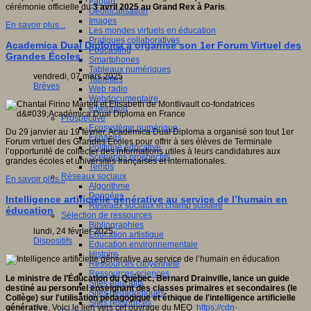
Fablab
cérémonie officielle du
3 avril 2025 au Grand Rex à Paris
.
Géolocalisation
Images
En savoir plus...
Les mondes virtuels en éducation
Pratiques collaboratives
Academica Dual Diploma a organisé son 1er Forum Virtuel des
Podcasting
Grandes Écoles.
Smartphones
Tableaux numériques
vendredi, 07 mars 2025
Tablettes
Brèves
Web radio
Webdocumentaire
eTwinning
Prospective
Ecosystème numérique
Du 29 janvier au 19 février, Academica Dual Diploma a organisé son tout 1er
Espaces
Forum virtuel des Grandes Écoles pour offrir à ses élèves de Terminale
Politique éducative
l’opportunité de collecter des informations utiles à leurs candidatures aux
Scénarios prospectifs
grandes écoles et universités françaises et internationales.
Temps
Réseaux sociaux
En savoir plus...
Algorithme
Données
Intelligence artificielle générative au service de l’humain en
Réseaux sociaux et champ scolaire
éducation
Sélection de ressources
Bibliographies
lundi, 24 février 2025
Education artistique
Dispositifs
Education environnementale
Histoire
Ressources citoyenneté
Ressources sciences
Le ministre de l’Éducation du Québec, Bernard Drainville, lance un guide
Sites éducatifs
destiné au personnel enseignant des classes primaires et secondaires (le
Sites pédagogiques
Collège) sur l'utilisation pédagogique et éthique de l'intelligence artificielle
Sites ressources
générative
. Voici le lien vers cet ouvrage du MEQ
https://cdn-