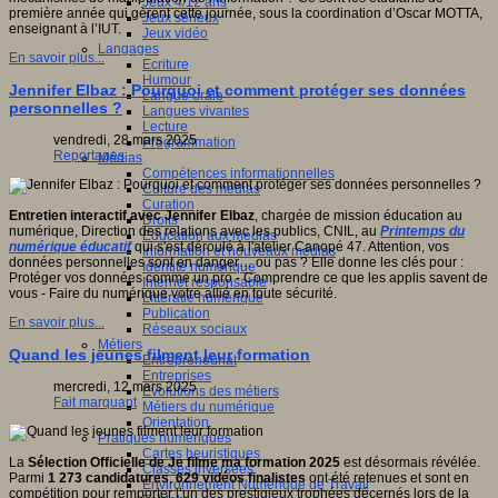
Jeux 4/12 ans
première année qui gèrent cette journée, sous la coordination d’Oscar MOTTA,
Jeux sérieux
enseignant à l’IUT.
Jeux vidéo
Langages
En savoir plus...
Ecriture
Humour
Jennifer Elbaz : Pourquoi et comment protéger ses données
Langue orale
personnelles ?
Langues vivantes
Lecture
vendredi, 28 mars 2025
Programmation
Reportages
Médias
Compétences informationnelles
Culture des médias
Curation
Entretien interactif avec Jennifer
Elbaz
, chargée de mission éducation au
Droits
numérique, Direction des relations avec les publics, CNIL, au
Printemps du
Education aux médias
numérique éducatif
qui s'est déroulé à l'atelier Canopé 47. Attention, vos
Information et nouveaux médias
données personnelles sont en danger… ou pas ? Elle donne les clés pour :
Identité numérique
Protéger vos données comme un pro - Comprendre ce que les applis savent de
Internet responsable
vous - Faire du numérique votre allié en toute sécurité.
Littératie numérique
Publication
En savoir plus...
Réseaux sociaux
Métiers
Quand les jeunes filment leur formation
Entrepreneuriat
Entreprises
mercredi, 12 mars 2025
Evolutions des métiers
Fait marquant
Métiers du numérique
Orientation
Pratiques numériques
Cartes heuristiques
La
Sélection Officielle de Je filme ma formation 2025
est désormais révélée.
Classes inversées
Parmi
1 273 candidatures
,
629 vidéos finalistes
ont été retenues et sont en
Environnement Numérique de Travail
compétition pour remporter l’un des prestigieux trophées décernés lors de la