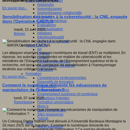
Apprendre et enseigner
développement des compétences.
Apprendre
En savoir plus...
Apprentissages
Apprentissages collaboratifs
Sensibilisation des jeunes à la cybersécurité : la CNIL engagée
Créativité
Culture numérique
dans l'Opération CACTUS
Evaluations
Individualisation
mardi, 15 avril 2025
Initiatives
Brèves
Interdisciplinarité
Outils pour la classe
Arts et Culture
Art
Les attaques visant les espaces numériques de travail (ENT) se multiplient. En
Cinéma
réponse, les autorités compétentes en matière de cybersécurité et les
Culture
ministères de l’Education nationale, de l’Enseignement supérieur et de la
Culture et numérique
recherche, ont lancé une campagne de sensibilisation à l’hameçonnage
Dispositifs de médiation
destinée aux collégiens et lycéens.
Littérature
Formation
En savoir plus...
Compétences professionnelles
Dispositifs de formation
Comment le numérique réinvente les mécanismes de
E- formation
manipulation de l’information ?
Enjeux et évolutions
Enseignement supérieur et numérique
Formations hybrides
lundi, 07 avril 2025
Formation universitaire
Reportages
Mooc’s
Outils collaboratifs
Sites ressources
Tutorat
Un Colloque Digital Natives s'est déroulé à l'Université Bordeaux Montaigne le
Jeux
26 mars 2025 sur la question : Comment le numérique réinvente les
Jeu et éducation
mécanismes de manipulation de l’information ? Ce sont les étudiants de