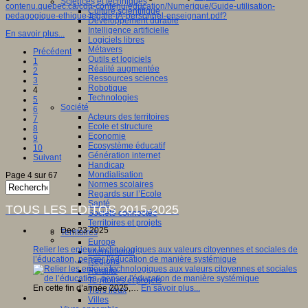
Sciences et techniques
contenu.quebec.ca/cdn-contenu/education/Numerique/Guide-utilisation-
Culture scientifique
pedagogique-ethique-legale-IA-personnel-enseignant.pdf?
Développement durable
Intelligence artificielle
En savoir plus...
Logiciels libres
Métavers
Précédent
Outils et logiciels
1
Réalité augmentée
2
Ressources sciences
3
Robotique
4
Technologies
5
Société
6
Acteurs des territoires
7
Ecole et structure
8
Economie
9
Ecosystème éducatif
10
Génération internet
Suivant
Handicap
Mondialisation
Page 4 sur 67
Normes scolaires
Regards sur l’Ecole
Santé
TOUS LES EDITOS 2015-2025
Société connectée
Territoires et projets
Dec 23 2025
Territoires
Europe
Relier les enjeux technologiques aux valeurs citoyennes et sociales de
International
l’éducation, penser l'éducation de manière systémique
Régions
Ruralité
Territoires et projets
En cette fin d’année 2025,…
En savoir plus...
Tiers lieux
Villes