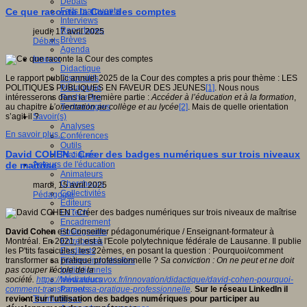
Débats
Faits marquants
Ce que raconte la Cour des comptes
Interviews
Reportages
jeudi, 17 avril 2025
Brèves
Débats
Agenda
Innover
Didactique
Dispositifs
Le rapport public annuel 2025 de la Cour des comptes a pris pour thème : LES
Pédagogie
POLITIQUES PUBLIQUES EN FAVEUR DES JEUNES
[1]
. Nous nous
Recherche
intéresserons dans la Première partie :
Accéder à l’éducation et à la formation
,
Technologies
au chapitre
L’orientation au collège et au lycée
[2]
. Mais de quelle orientation
Savoir(s)
s’agit-il ?
Analyses
En savoir plus...
Conférences
Outils
David COHEN : Créer des badges numériques sur trois niveaux
Pratiques
Acteurs de l'éducation
de maîtrise
Animateurs
Chercheurs
mardi, 15 avril 2025
Collectivités
Pédagogie
Editeurs
EdTech
Encadrement
Enseignants
David Cohen
est Conseiller pédagonumérique / Enseignant-formateur à
Entreprises
Montréal. En 2021, il est à l'Ecole polytechnique fédérale de Lausanne. Il publie
Etudiants
les P'tits fascicules, les 22èmes, en posant la question : Pourquoi/comment
Filières industrielles
transformer sa pratique professionnelle ?
Sa conviction : On ne peut et ne doit
Institutionnels
pas couper l'école de la
Médiateurs
société.
https://www.educavox.fr/innovation/didactique/david-cohen-pourquoi-
Parents
comment-transformer-sa-pratique-professionnelle
.
Sur le réseau LinkedIn il
Thématiques
revient sur l'utilisation des badges numériques pour participer au