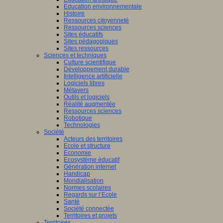
Education environnementale
Histoire
Ressources citoyenneté
Ressources sciences
Sites éducatifs
Sites pédagogiques
Sites ressources
Sciences et techniques
Culture scientifique
Développement durable
Intelligence artificielle
Logiciels libres
Métavers
Outils et logiciels
Réalité augmentée
Ressources sciences
Robotique
Technologies
Société
Acteurs des territoires
Ecole et structure
Economie
Ecosystème éducatif
Génération internet
Handicap
Mondialisation
Normes scolaires
Regards sur l’Ecole
Santé
Société connectée
Territoires et projets
Territoires