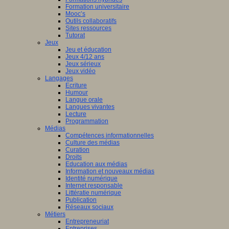
Formation universitaire
Mooc’s
Outils collaboratifs
Sites ressources
Tutorat
Jeux
Jeu et éducation
Jeux 4/12 ans
Jeux sérieux
Jeux vidéo
Langages
Ecriture
Humour
Langue orale
Langues vivantes
Lecture
Programmation
Médias
Compétences informationnelles
Culture des médias
Curation
Droits
Education aux médias
Information et nouveaux médias
Identité numérique
Internet responsable
Littératie numérique
Publication
Réseaux sociaux
Métiers
Entrepreneuriat
Entreprises