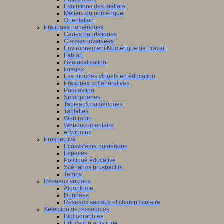
Evolutions des métiers
Métiers du numérique
Orientation
Pratiques numériques
Cartes heuristiques
Classes inversées
Environnement Numérique de Travail
Fablab
Géolocalisation
Images
Les mondes virtuels en éducation
Pratiques collaboratives
Podcasting
Smartphones
Tableaux numériques
Tablettes
Web radio
Webdocumentaire
eTwinning
Prospective
Ecosystème numérique
Espaces
Politique éducative
Scénarios prospectifs
Temps
Réseaux sociaux
Algorithme
Données
Réseaux sociaux et champ scolaire
Sélection de ressources
Bibliographies
Education artistique