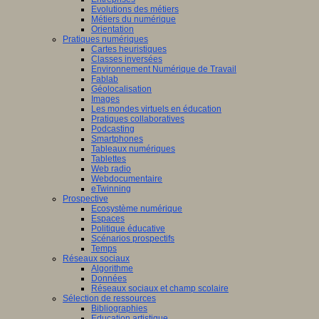
Evolutions des métiers
Métiers du numérique
Orientation
Pratiques numériques
Cartes heuristiques
Classes inversées
Environnement Numérique de Travail
Fablab
Géolocalisation
Images
Les mondes virtuels en éducation
Pratiques collaboratives
Podcasting
Smartphones
Tableaux numériques
Tablettes
Web radio
Webdocumentaire
eTwinning
Prospective
Ecosystème numérique
Espaces
Politique éducative
Scénarios prospectifs
Temps
Réseaux sociaux
Algorithme
Données
Réseaux sociaux et champ scolaire
Sélection de ressources
Bibliographies
Education artistique