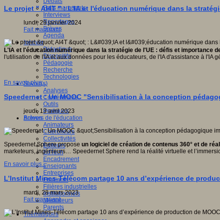
Débats
Faits marquants
Le projet " AI4T " : L'IA et l'éducation numérique dans la straté
Interviews
Reportages
lundi, 29 janvier 2024
Brèves
Fait marquant
Agenda
Innover
Didactique
L'IA et l'éducation numérique dans la stratégie de l'UE : défis et importance
Dispositifs
l'utilisation de l'IA et aux données pour les éducateurs, de l'IA d'assistance à l'I
Pédagogie
Recherche
Technologies
En savoir plus...
Savoir(s)
Analyses
Speedernet : Un MOOC "Sensibilisation à la conception pédago
Conférences
Outils
Pratiques
jeudi, 13 avril 2023
Acteurs de l'éducation
Brèves
Animateurs
Chercheurs
Collectivités
Speedernet Sphere propose
un logiciel de création de contenus 360° et de réal
Editeurs
marketeurs, ingénieurs… Speedernet Sphere rend la réalité virtuelle et l’immers
EdTech
Encadrement
En savoir plus...
Enseignants
Entreprises
L’Institut Mines-Télécom partage 10 ans d’expérience de produc
Etudiants
Filières industrielles
mardi, 28 mars 2023
Institutionnels
Fait marquant
Médiateurs
Parents
Thématiques