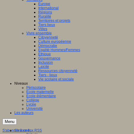
Europe
International
Régions
Ruralité
Territoires et projets
Tiers lieux
Villes
Vivre ensemble
Citoyenneté
Culture européenne
Démocratie
Egalité Hommes/Femmes
Ethique
Gouvernance
Inclusion
Laïcité
Ressources citoyenneté
Tiers - lieux
Vie scolaire et sociale
Niveaux
Périscolaire
Ecole maternelle
Ecole élémentaire
Collège
Lycée
Université
Les auteurs
Menu
S'abonner à ce flux RSS
S'informer