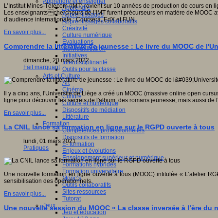
Apprendre et enseigner
L’Institut Mines-Télécom (IMT) revient sur 10 années de production de cours en li
Apprendre
Les enseignantschercheurs de l’IMT furent précurseurs en matière de MOOC avec u
Apprentissages
d’audience internationale : Coursera, EdX et FUN.
Apprentissages collaboratifs
Créativité
En savoir plus...
Culture numérique
Evaluations
Comprendre la littérature de jeunesse : Le livre du MOOC de l'Un
Individualisation
Initiatives
dimanche, 20 mars 2022
Interdisciplinarité
Fait marquant
Outils pour la classe
Arts et Culture
Art
Cinéma
Il y a cinq ans, l'Université de Liège a créé un MOOC (massive online open cursu
Culture
ligne pour découvrir les secrets de l'album, des romans jeunesse, mais aussi de l
Culture et numérique
Dispositifs de médiation
En savoir plus...
Littérature
Formation
La CNIL lance sa formation en ligne sur le RGPD ouverte à tous
Compétences professionnelles
Dispositifs de formation
lundi, 01 mars 2021
E- formation
Pratiques
Enjeux et évolutions
Enseignement supérieur et numérique
Formations hybrides
Formation universitaire
Une nouvelle formation en ligne ouverte à tous (MOOC) intitulée « L’atelier R
Mooc’s
sensibilisation des opérationnels.
Outils collaboratifs
Sites ressources
En savoir plus...
Tutorat
Jeux
Une nouvelle session du MOOC « La classe inversée à l’ère du 
Jeu et éducation