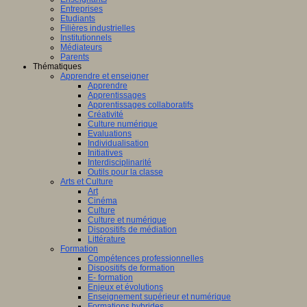
Entreprises
Etudiants
Filières industrielles
Institutionnels
Médiateurs
Parents
Thématiques
Apprendre et enseigner
Apprendre
Apprentissages
Apprentissages collaboratifs
Créativité
Culture numérique
Evaluations
Individualisation
Initiatives
Interdisciplinarité
Outils pour la classe
Arts et Culture
Art
Cinéma
Culture
Culture et numérique
Dispositifs de médiation
Littérature
Formation
Compétences professionnelles
Dispositifs de formation
E- formation
Enjeux et évolutions
Enseignement supérieur et numérique
Formations hybrides