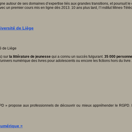
gne autour de ses domaines d’expertise liés aux grandes transitions, et poursuit le
n premier cours mis en ligne dès 2013. 10 ans plus tard, l’I nstitut Mines-Téléco
iversité de Liège
s) sur
la littérature de jeunesse
qui a connu un succès fulgurant.
35 000 personne
'univers numérique des livres pour adolescents ou encore les fictions hors du livre.
GPD » propose aux professionnels de découvrir ou mieux appréhender le RGPD. Il p
numérique »