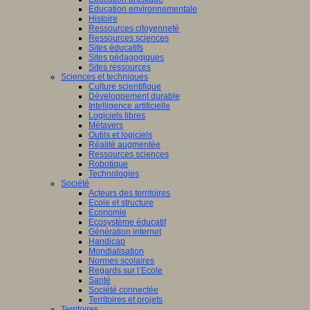
Education environnementale
Histoire
Ressources citoyenneté
Ressources sciences
Sites éducatifs
Sites pédagogiques
Sites ressources
Sciences et techniques
Culture scientifique
Développement durable
Intelligence artificielle
Logiciels libres
Métavers
Outils et logiciels
Réalité augmentée
Ressources sciences
Robotique
Technologies
Société
Acteurs des territoires
Ecole et structure
Economie
Ecosystème éducatif
Génération internet
Handicap
Mondialisation
Normes scolaires
Regards sur l’Ecole
Santé
Société connectée
Territoires et projets
Territoires