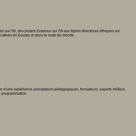
a loi sur l'IA, des projets Erasmus sur l'IA aux lignes directrices éthiques sur
 éducatives en Europe et dans le reste du monde.
oeur d’une expérience.concepteurs pédagogiques, formateurs, experts métiers,
n programmation.