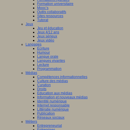
Formation universitaire
Mooc’s
Outils collaboratifs
Sites ressources
Tutorat
Jeux
Jeu et éducation
Jeux 4/12 ans
Jeux sérieux
Jeux vidéo
Langages
Ecriture
Humour
Langue orale
Langues vivantes
Lecture
Programmation
Médias
Compétences informationnelles
Culture des médias
Curation
Droits
Education aux médias
Information et nouveaux médias
Identité numérique
Internet responsable
Littératie numérique
Publication
Réseaux sociaux
Métiers
Entrepreneuriat
Entreprises