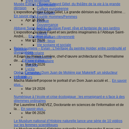
Vivre ensemble
Musée Estrine : Roger Edgard Gillet, du théâtre de la vie à la grande
Citoyenneté
dérision
Culture européenne
L’exposition Roger Edgar Gillet, La grande dérision au Musée Estrine…
Démocratie
En savoir plus...
Egalité Hommes/Femmes
Apr 26 2026
Ethique
Gouvernance
Abbaye Saint-André : Gustave Fayet, rêve et fantaisie de ses jardins
Inclusion
L’exposition Gustave Fayet et ses jardins imaginaires à l’Abbaye Saint-
Laïcité
André,…
En savoir plus...
Ressources citoyenneté
Mar 02 2026
Tiers - lieux
Vie scolaire et sociale
Palais Lumière – Evian : L’héritage du peintre Holder, entre continuité et
Niveaux
divergences
Périscolaire
A Evian au Palais Lumière, chef-d’œuvre architectural du Thermalisme
Ecole maternelle
de…
En savoir plus...
Ecole élémentaire
Mar 09 2026
Collège
Lycée
Opéra Comédie : Dom Juan de Molière par Makeïeff, un séducteur
Université
enfermé
Les auteurs
Macha Makeïeff propose le portrait d’un Dom Juan acculé et…
En savoir
plus...
Mar 19 2026
Numérique à l’école et crise écologique : les enseignant·e·s face à des
dilemmes ordinaires
Par Laureline LENEVEZ, Doctorante en sciences de l'information et de
la…
En savoir plus...
Mar 06 2026
Le Muséum national d’Histoire naturelle lance une série de 10 vidéos
sur les femmes scientifiques
Le Muséum national d’Histoire naturelle lance dimanche 8 mars une…