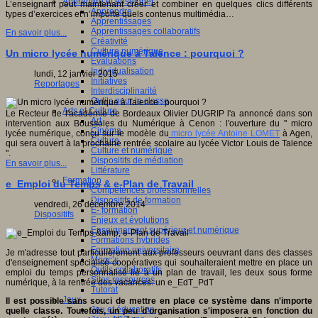
Apprendre et enseigner
L’enseignant peut maintenant créer et combiner en quelques clics différents
Apprendre
types d’exercices et n’importe quels contenus multimédia…
Apprentissages
Apprentissages collaboratifs
En savoir plus...
Créativité
Culture numérique
Un micro lycée numérique à Talence : pourquoi ?
Evaluations
Individualisation
lundi, 12 janvier 2015
Initiatives
Reportages
Interdisciplinarité
Outils pour la classe
Arts et Culture
Le Recteur de l'académie de Bordeaux Olivier DUGRIP l'a annoncé dans son
Art
intervention aux Boussoles du Numérique à Cenon : l'ouverture du " micro
Cinéma
lycée numérique, conçu sur le modèle du
micro lycée Antoine LOMET
à Agen,
Culture
qui sera ouvert à la prochaine rentrée scolaire au lycée Victor Louis de Talence
Culture et numérique
".
Dispositifs de médiation
En savoir plus...
Littérature
Formation
e_Emploi du Temps & e-Plan de Travail
Compétences professionnelles
Dispositifs de formation
vendredi, 26 décembre 2014
E- formation
Dispositifs
Enjeux et évolutions
Enseignement supérieur et numérique
Formations hybrides
Formation universitaire
Je m'adresse tout particulièrement aux professeurs oeuvrant dans des classes
Mooc’s
d'enseignement spécialisé coopératives qui souhaiteraient mettre en place un
Outils collaboratifs
emploi du temps personnalisé lié à un plan de travail, les deux sous forme
Sites ressources
numérique, à la rentrée des vacances: un e_EdT_PdT
Tutorat
Jeux
Il est possible sans souci de mettre en place ce système dans n'importe
Jeu et éducation
quelle classe. Toutefois, un peu d'organisation s'imposera en fonction du