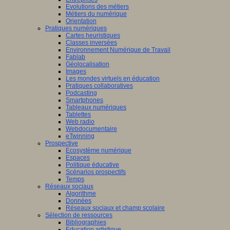
Evolutions des métiers
Métiers du numérique
Orientation
Pratiques numériques
Cartes heuristiques
Classes inversées
Environnement Numérique de Travail
Fablab
Géolocalisation
Images
Les mondes virtuels en éducation
Pratiques collaboratives
Podcasting
Smartphones
Tableaux numériques
Tablettes
Web radio
Webdocumentaire
eTwinning
Prospective
Ecosystème numérique
Espaces
Politique éducative
Scénarios prospectifs
Temps
Réseaux sociaux
Algorithme
Données
Réseaux sociaux et champ scolaire
Sélection de ressources
Bibliographies
Education artistique