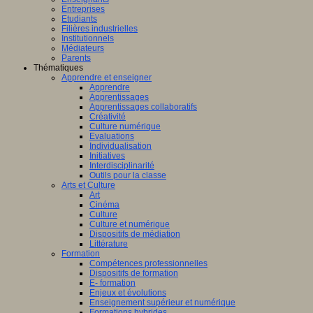
Entreprises
Etudiants
Filières industrielles
Institutionnels
Médiateurs
Parents
Thématiques
Apprendre et enseigner
Apprendre
Apprentissages
Apprentissages collaboratifs
Créativité
Culture numérique
Evaluations
Individualisation
Initiatives
Interdisciplinarité
Outils pour la classe
Arts et Culture
Art
Cinéma
Culture
Culture et numérique
Dispositifs de médiation
Littérature
Formation
Compétences professionnelles
Dispositifs de formation
E- formation
Enjeux et évolutions
Enseignement supérieur et numérique
Formations hybrides