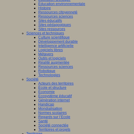
Education environnementale
Histoire
Ressources citoyenneté
Ressources sciences
Sites éducatifs
Sites pédagogiques
Sites ressources
Sciences et techniques
Culture scientifique
Développement durable
Intelligence artificielle
Logiciels libres
Métavers
Outils et logiciels
Réalité augmentée
Ressources sciences
Robotique
Technologies
Société
Acteurs des territoires
Ecole et structure
Economie
Ecosystème éducatif
Génération internet
Handicap
Mondialisation
Normes scolaires
Regards sur l’Ecole
Santé
Société connectée
Territoires et projets
Territoires