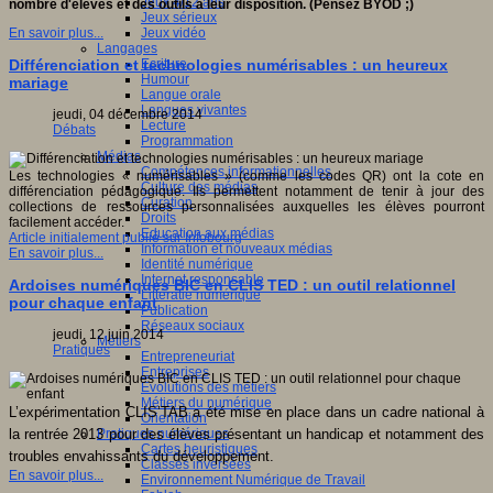
Jeux 4/12 ans
nombre d'élèves et des outils à leur disposition. (Pensez BYOD ;)
Jeux sérieux
Jeux vidéo
En savoir plus...
Langages
Ecriture
Différenciation et technologies numérisables : un heureux
Humour
mariage
Langue orale
Langues vivantes
jeudi, 04 décembre 2014
Lecture
Débats
Programmation
Médias
Compétences informationnelles
Les technologies « numérisables » (comme les codes QR) ont la cote en
Culture des médias
différenciation pédagogique. Ils permettent notamment de tenir à jour des
Curation
collections de ressources personnalisées auxquelles les élèves pourront
Droits
facilement accéder.
Education aux médias
Article initialement publié sur Infobourg
Information et nouveaux médias
En savoir plus...
Identité numérique
Internet responsable
Ardoises numériques BIC en CLIS TED : un outil relationnel
Littératie numérique
pour chaque enfant
Publication
Réseaux sociaux
jeudi, 12 juin 2014
Métiers
Pratiques
Entrepreneuriat
Entreprises
Evolutions des métiers
Métiers du numérique
L’expérimentation CLIS’TAB a été mise en place dans un cadre national à
Orientation
Pratiques numériques
la rentrée 2013 pour des élèves présentant un handicap et notamment des
Cartes heuristiques
troubles envahissants du développement.
Classes inversées
En savoir plus...
Environnement Numérique de Travail