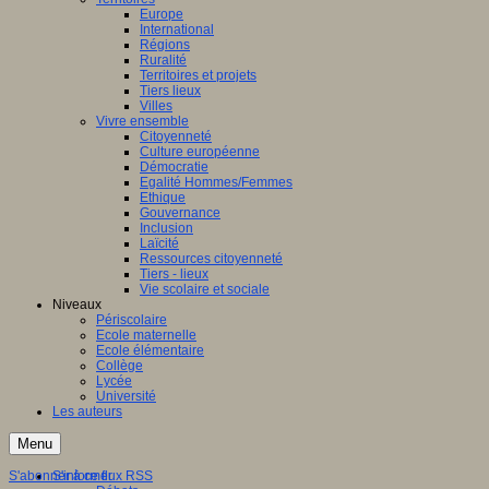
Europe
International
Régions
Ruralité
Territoires et projets
Tiers lieux
Villes
Vivre ensemble
Citoyenneté
Culture européenne
Démocratie
Egalité Hommes/Femmes
Ethique
Gouvernance
Inclusion
Laïcité
Ressources citoyenneté
Tiers - lieux
Vie scolaire et sociale
Niveaux
Périscolaire
Ecole maternelle
Ecole élémentaire
Collège
Lycée
Université
Les auteurs
Menu
S'abonner à ce flux RSS
S'informer