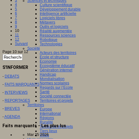
3
Sciences et techniques
4
Culture scientifique
5
Développement durable
6
Intelligence artificielle
7
Logiciels libres
8
Métavers
9
Outils et logiciels
10
Réalité augmentée
11
Ressources sciences
12
Robotique
Suivant
Technologies
Société
Page 10 sur 12
Acteurs des territoires
Ecole et structure
Economie
Ecosystème éducatif
S'INFORMER
Génération internet
Handicap
-
DEBATS
Mondialisation
Normes scolaires
-
FAITS MARQUANTS
Regards sur l’Ecole
Santé
-
INTERVIEWS
Société connectée
-
REPORTAGES
Territoires et projets
Territoires
-
BREVES
Europe
International
-
AGENDA
Régions
Ruralité
Faits marquants - Les plus lus
Territoires et projets
Tiers lieux
Mar 25 2026
Villes