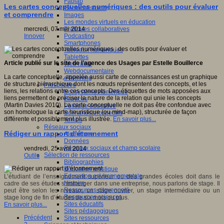
Fablab
Les cartes conceptuelles numériques : des outils pour évaluer
Géolocalisation
et comprendre
Images
Les mondes virtuels en éducation
Pratiques collaboratives
mercredi, 07 mai 2014
Podcasting
Innover
Smartphones
Tableaux numériques
Tablettes
Article publié sur le site de l’agence des Usages par Estelle Bouillerce
Web radio
Webdocumentaire
La carte conceptuelle, appelée aussi carte de connaissances est un graphique
eTwinning
de structure hiérarchique dont les nœuds représentent des concepts, et les
Prospective
liens, les relations entre ces concepts. Des étiquettes de mots apposées aux
Ecosystème numérique
liens permettent de préciser la nature de la relation qui unie les concepts
Espaces
(Martin Davies 2010). La carte conceptuelle ne doit pas être confondue avec
Politique éducative
son homologue la carte heuristique (ou mind-map), structurée de façon
Scénarios prospectifs
différente et possiblement plus illustrée.
En savoir plus...
Temps
Réseaux sociaux
Rédiger un rapport d’étonnement
Algorithme
Données
Réseaux sociaux et champ scolaire
vendredi, 25 avril 2014
Sélection de ressources
Outils
Bibliographies
Education artistique
Education environnementale
L’étudiant de l’enseignement supérieur ou des grandes écoles doit dans le
Histoire
cadre de ses études s’immerger dans une entreprise, nous parlons de stage. Il
Ressources citoyenneté
peut être selon les niveaux, un stage ouvrier, un stage intermédiaire ou un
Ressources sciences
stage long de fin d’études de six mois ou plus.
Sites éducatifs
En savoir plus...
Sites pédagogiques
Précédent
Sites ressources