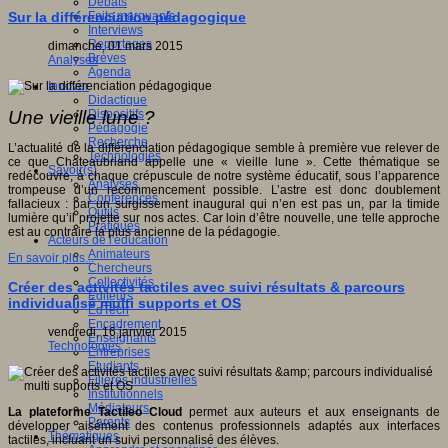
Débats
Faits marquants
Sur la différenciation pédagogique
Interviews
Reportages
dimanche, 01 mars 2015
Brèves
Analyses
Agenda
Innover
Didactique
Dispositifs
Une vieille lune ?
Pédagogie
Recherche
L’actualité de la différenciation pédagogique semble à première vue relever de
Technologies
ce que Chateaubriand appelle une « vieille lune ». Cette thématique se
Savoir(s)
redécouvre, à chaque crépuscule de notre système éducatif, sous l’apparence
Analyses
trompeuse d’un recommencement possible. L’astre est donc doublement
Conférences
fallacieux : par un surgissement inaugural qui n’en est pas un, par la timide
Outils
lumière qu’il projette sur nos actes. Car loin d’être nouvelle, une telle approche
Pratiques
est au contraire la plus ancienne de la pédagogie.
Acteurs de l'éducation
Animateurs
En savoir plus...
Chercheurs
Collectivités
Créer des activités tactiles avec suivi résultats & parcours
Editeurs
individualisé multi supports et OS
EdTech
Encadrement
vendredi, 16 janvier 2015
Enseignants
Technologies
Entreprises
Etudiants
Filières industrielles
Institutionnels
Médiateurs
La plateforme Tactileo Cloud
permet aux auteurs et aux enseignants de
Parents
développer aisément des contenus professionnels adaptés aux interfaces
Thématiques
tactiles, incluant un suivi personnalisé des élèves.