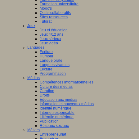
Formation universitaire
Mooc’s
Outils collaboratifs
Sites ressources
Tutorat
Jeux
Jeu et éducation
Jeux 4/12 ans
Jeux sérieux
Jeux vidéo
Langages
Ecriture
Humour
Langue orale
Langues vivantes
Lecture
Programmation
Médias
Compétences informationnelles
Culture des médias
Curation
Droits
Education aux médias
Information et nouveaux médias
Identité numérique
Internet responsable
Littératie numérique
Publication
Réseaux sociaux
Métiers
Entrepreneuriat
Entreprises