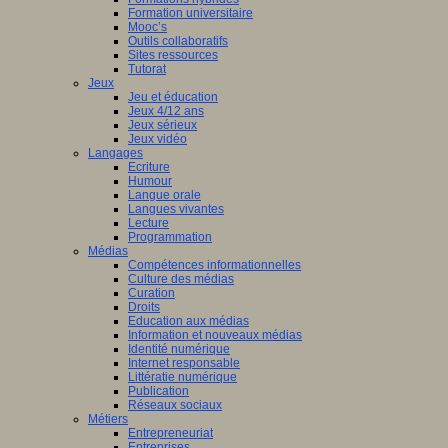
Formation universitaire
Mooc’s
Outils collaboratifs
Sites ressources
Tutorat
Jeux
Jeu et éducation
Jeux 4/12 ans
Jeux sérieux
Jeux vidéo
Langages
Ecriture
Humour
Langue orale
Langues vivantes
Lecture
Programmation
Médias
Compétences informationnelles
Culture des médias
Curation
Droits
Education aux médias
Information et nouveaux médias
Identité numérique
Internet responsable
Littératie numérique
Publication
Réseaux sociaux
Métiers
Entrepreneuriat
Entreprises