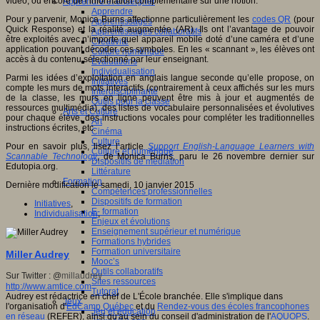
vidéo, ou encore de l’information complémentaire sur une notion.
Apprendre et enseigner
Apprendre
Pour y parvenir, Monica Burns affectionne particulièrement les
codes QR
(pour
Apprentissages
Quick Response) et la réalité augmentée (AR). Ils ont l’avantage de pouvoir
Apprentissages collaboratifs
être exploités avec n’importe quel appareil mobile doté d’une caméra et d’une
Créativité
application pouvant décoder ces symboles. En les « scannant », les élèves ont
Culture numérique
accès à du contenu sélectionné par leur enseignant.
Evaluations
Individualisation
Parmi les idées d’exploitation en anglais langue seconde qu’elle propose, on
Initiatives
compte les murs de mots interactifs (contrairement à ceux affichés sur les murs
Interdisciplinarité
de la classe, les murs en ligne peuvent être mis à jour et augmentés de
Outils pour la classe
ressources multimédia), des listes de vocabulaire personnalisées et évolutives
Arts et Culture
pour chaque élève, des instructions vocales pour compléter les traditionnelles
Art
instructions écrites, etc.
Cinéma
Culture
Pour en savoir plus, lisez l’article
Support English-Language Learners with
Culture et numérique
Scannable Technology
, de Monica Burns, paru le 26 novembre dernier sur
Dispositifs de médiation
Edutopia.org.
Littérature
Formation
Dernière modification le samedi, 10 janvier 2015
Compétences professionnelles
Dispositifs de formation
Initiatives
,
E- formation
Individualisation
,
Enjeux et évolutions
Enseignement supérieur et numérique
Formations hybrides
Formation universitaire
Miller Audrey
Mooc’s
Outils collaboratifs
Sur Twitter : @
millaudrey
Sites ressources
http://www.amtice.com
Tutorat
Audrey est rédactrice en chef de L'École branchée. Elle s'implique dans
Jeux
l'organisation d'
EdCamp Québec
et du
Rendez-vous des écoles francophones
Jeu et éducation
en réseau
(REFER), ainsi qu'au sein du conseil d'administration de l'
AQUOPS
.