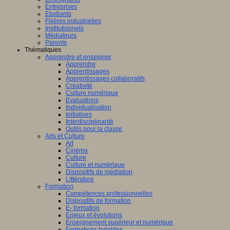
Entreprises
Etudiants
Filières industrielles
Institutionnels
Médiateurs
Parents
Thématiques
Apprendre et enseigner
Apprendre
Apprentissages
Apprentissages collaboratifs
Créativité
Culture numérique
Evaluations
Individualisation
Initiatives
Interdisciplinarité
Outils pour la classe
Arts et Culture
Art
Cinéma
Culture
Culture et numérique
Dispositifs de médiation
Littérature
Formation
Compétences professionnelles
Dispositifs de formation
E- formation
Enjeux et évolutions
Enseignement supérieur et numérique
Formations hybrides