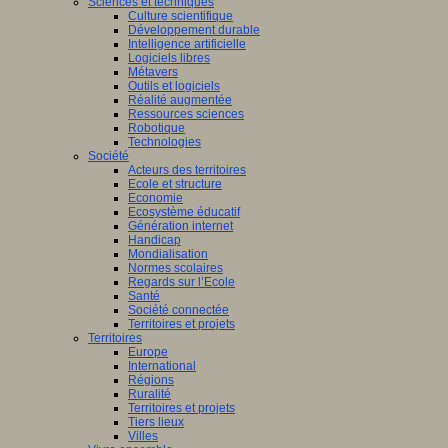
Sciences et techniques
Culture scientifique
Développement durable
Intelligence artificielle
Logiciels libres
Métavers
Outils et logiciels
Réalité augmentée
Ressources sciences
Robotique
Technologies
Société
Acteurs des territoires
Ecole et structure
Economie
Ecosystème éducatif
Génération internet
Handicap
Mondialisation
Normes scolaires
Regards sur l’Ecole
Santé
Société connectée
Territoires et projets
Territoires
Europe
International
Régions
Ruralité
Territoires et projets
Tiers lieux
Villes