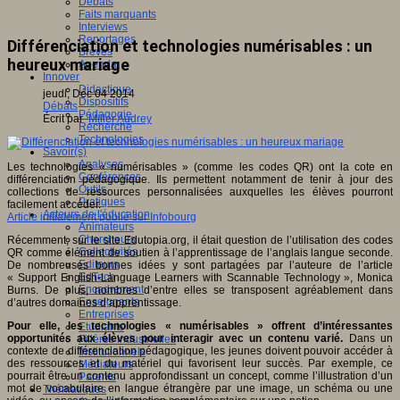
Débats
Faits marquants
Interviews
Reportages
Différenciation et technologies numérisables : un
Brèves
heureux mariage
Agenda
Innover
Didactique
jeudi, Déc 04 2014
Dispositifs
Débats
Pédagogie
Écrit par
Miller Audrey
Recherche
Technologies
Savoir(s)
Analyses
Les technologies « numérisables » (comme les codes QR) ont la cote en
Conférences
différenciation pédagogique. Ils permettent notamment de tenir à jour des
Outils
collections de ressources personnalisées auxquelles les élèves pourront
Pratiques
facilement accéder.
Acteurs de l'éducation
Article initialement publié sur Infobourg
Animateurs
Chercheurs
Récemment, sur le site Edutopia.org, il était question de l’utilisation des codes
Collectivités
QR comme élément de soutien à l’apprentissage de l’anglais langue seconde.
Editeurs
De nombreuses bonnes idées y sont partagées par l’auteure de l’article
EdTech
« Support English-Language Learners with Scannable Technology », Monica
Encadrement
Burns. De plus, nombres d’entre elles se transposent agréablement dans
Enseignants
d’autres domaines d’apprentissage.
Entreprises
Pour elle, les technologies « numérisables » offrent d’intéressantes
Etudiants
opportunités aux élèves pour interagir avec un contenu varié.
Dans un
Filières industrielles
contexte de différenciation pédagogique, les jeunes doivent pouvoir accéder à
Institutionnels
des ressources et du matériel qui favorisent leur succès. Par exemple, ce
Médiateurs
pourrait être un contenu approfondissant un concept, comme l’illustration d’un
Parents
mot de vocabulaire en langue étrangère par une image, un schéma ou une
Thématiques