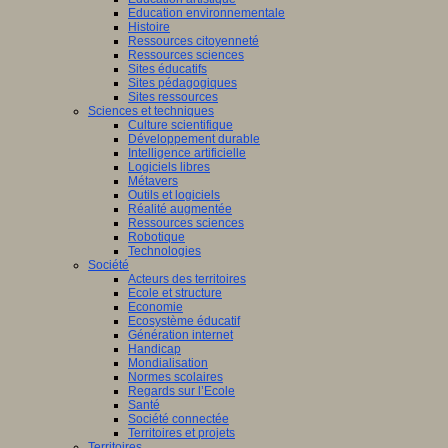
Education environnementale
Histoire
Ressources citoyenneté
Ressources sciences
Sites éducatifs
Sites pédagogiques
Sites ressources
Sciences et techniques
Culture scientifique
Développement durable
Intelligence artificielle
Logiciels libres
Métavers
Outils et logiciels
Réalité augmentée
Ressources sciences
Robotique
Technologies
Société
Acteurs des territoires
Ecole et structure
Economie
Ecosystème éducatif
Génération internet
Handicap
Mondialisation
Normes scolaires
Regards sur l’Ecole
Santé
Société connectée
Territoires et projets
Territoires