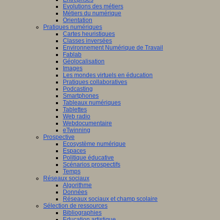
Evolutions des métiers
Métiers du numérique
Orientation
Pratiques numériques
Cartes heuristiques
Classes inversées
Environnement Numérique de Travail
Fablab
Géolocalisation
Images
Les mondes virtuels en éducation
Pratiques collaboratives
Podcasting
Smartphones
Tableaux numériques
Tablettes
Web radio
Webdocumentaire
eTwinning
Prospective
Ecosystème numérique
Espaces
Politique éducative
Scénarios prospectifs
Temps
Réseaux sociaux
Algorithme
Données
Réseaux sociaux et champ scolaire
Sélection de ressources
Bibliographies
Education artistique