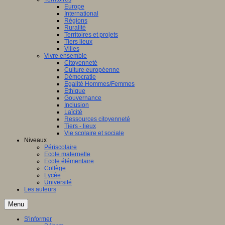
Europe
International
Régions
Ruralité
Territoires et projets
Tiers lieux
Villes
Vivre ensemble
Citoyenneté
Culture européenne
Démocratie
Egalité Hommes/Femmes
Ethique
Gouvernance
Inclusion
Laïcité
Ressources citoyenneté
Tiers - lieux
Vie scolaire et sociale
Niveaux
Périscolaire
Ecole maternelle
Ecole élémentaire
Collège
Lycée
Université
Les auteurs
Menu
S'informer