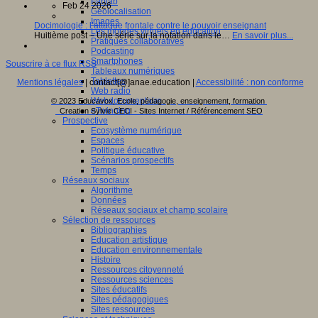
Fablab
Feb 24 2026
Géolocalisation
Images
Docimologie : l’attaque frontale contre le pouvoir enseignant
Les mondes virtuels en éducation
Huitième post – Une série sur la notation dans le…
En savoir plus...
Pratiques collaboratives
Podcasting
Smartphones
Souscrire à ce flux RSS
Tableaux numériques
Tablettes
Mentions légales
| contact[@]anae.education |
Accessibilité : non conforme
Web radio
Webdocumentaire
© 2023 Educavox, Ecole, pédagogie, enseignement, formation
eTwinning
Creation Sylvie CECI - Sites Internet / Référencement SEO
Prospective
Ecosystème numérique
Espaces
Politique éducative
Scénarios prospectifs
Temps
Réseaux sociaux
Algorithme
Données
Réseaux sociaux et champ scolaire
Sélection de ressources
Bibliographies
Education artistique
Education environnementale
Histoire
Ressources citoyenneté
Ressources sciences
Sites éducatifs
Sites pédagogiques
Sites ressources