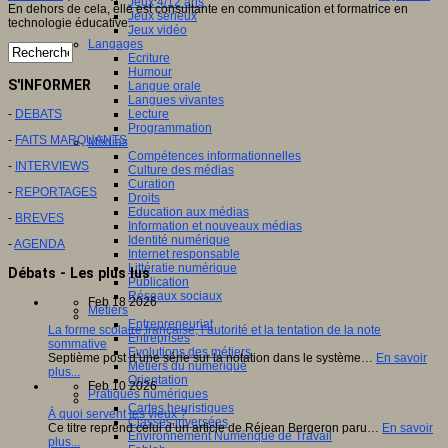
Jeux 4/12 ans
En dehors de cela, elle est consultante en communication et formatrice en
Jeux sérieux
technologie éducative.
Jeux vidéo
Langages
Ecriture
Humour
S'INFORMER
Langue orale
Langues vivantes
-
DEBATS
Lecture
Programmation
-
FAITS MARQUANTS
Médias
Compétences informationnelles
-
INTERVIEWS
Culture des médias
Curation
-
REPORTAGES
Droits
Education aux médias
-
BREVES
Information et nouveaux médias
Identité numérique
-
AGENDA
Internet responsable
Littératie numérique
Débats - Les plus lus
Publication
Réseaux sociaux
Feb 18 2026
Métiers
Entrepreneuriat
La forme scolaire française, l’autorité et la tentation de la note
Entreprises
sommative
Evolutions des métiers
Septième post d’une série sur la notation dans le système…
En savoir
Métiers du numérique
plus...
Orientation
Feb 10 2026
Pratiques numériques
Cartes heuristiques
À quoi servent les vieux ?
Classes inversées
Ce titre reprend celui d’un article de Réjean Bergeron paru…
En savoir
Environnement Numérique de Travail
plus...