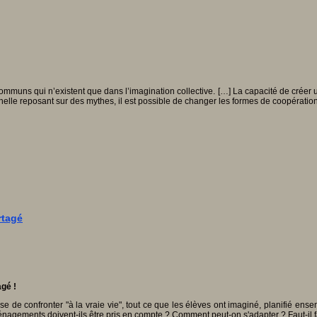
muns qui n’existent que dans l’imagination collective. […] La capacité de créer 
elle reposant sur des mythes, il est possible de changer les formes de coopération
rtagé
agé !
se de confronter "à la vraie vie", tout ce que les élèves ont imaginé, planifié ense
ménagements doivent-ils être pris en compte ? Comment peut-on s'adapter ? Faut-il 