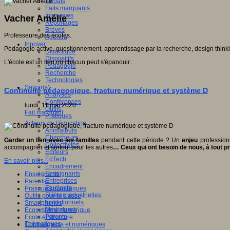
Débats
Faits marquants
Interviews
Vacher Amélie
Reportages
Brèves
Professeure des écoles.
Agenda
Innover
Pédagogie active, questionnement, apprentissage par la recherche, design thinkin
Didactique
Dispositifs
L'école est un lieu où chacun peut s'épanouir.
Pédagogie
Recherche
Technologies
Savoir(s)
Continuité pédagogique, fracture numérique et système D
Analyses
Conférences
lundi, 11 mai 2020
Outils
Fait marquant
Pratiques
Acteurs de l'éducation
Animateurs
Chercheurs
Garder un lien avec les familles
pendant cette période ? Un
enjeu
profession
Collectivités
accompagner et surtout pour les autres
… Ceux qui ont besoin de nous, à tout p
Editeurs
EdTech
En savoir plus...
Encadrement
Enseignants
Enseignants
Entreprises
Parents
Etudiants
Pratiques numériques
Filières industrielles
Outils pour la classe
Institutionnels
Smartphones
Médiateurs
Ecosystème numérique
Parents
Ecole et structure
Thématiques
Confinements et numériques