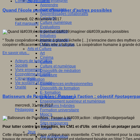
Apprendre et enseigner
Continuité éducative
Apprendre
Apprentissages
Quand l'école permet d'imaginer d'autres possibles
Apprentissages collaboratifs
Créativité
samedi, 02 décembre 2017
Culture numérique
Fait marquant
Evaluations
Individualisation
Initiatives
Interdisciplinarité
" Toute coopération humaine à grande échelle […] s’enracine dans des mythes com
Outils pour la classe
coopérer efficacement. Mais elle a fait plus. La coopération humaine à grande éch
Arts et Culture
En savoir plus...
Art
Cinéma
Acteurs de leducation
Culture
Société
Culture et numérique
Vivre ensemble
Dispositifs de médiation
Ecosystème éducatif
Littérature
Citoyenneté
Formation
Vie scolaire et sociale
Compétences professionnelles
Oralité
Dispositifs de formation
E- formation
Batisseurs de Possibles : Passer à l'action : objectif #potagerpa
Enjeux et évolutions
Enseignement supérieur et numérique
mercredi, 31 mai 2017
Formations hybrides
Pédagogie
Formation universitaire
Mooc’s
Outils collaboratifs
Sites ressources
Pour lutter contre les inégalités, les CM1 et d'Ulis ont réalisé un potager part
Tutorat
Jeux
Cette étape est une étape critique mais essentielle. C'est le moment pour la clas
Jeu et éducation
travaux de groupe. Est-ce que le projet est réellement faisable en l'état ? Des a