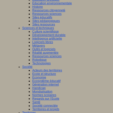
Education environnementale
Histoire
Ressources citoyenneté
Ressources sciences
Sites éducatifs
Sites pédagogiques
Sites ressources
Sciences et techniques
Culture scientifique
Développement durable
Intelligence artificielle
Logiciels libres
Métavers
Outils et logiciels
Réalité augmentée
Ressources sciences
Robotique
Technologies
Société
Acteurs des territoires
Ecole et structure
Economie
Ecosystème éducatif
Génération internet
Handicap
Mondialisation
Normes scolaires
Regards sur l’Ecole
Santé
Société connectée
Territoires et projets
Territoires