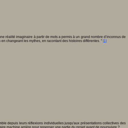
une réalité imaginaire à partir de mots a permis à un grand nombre d’inconnus de
 en changeant les mythes, en racontant des histoires différentes. "
[1]
mble depuis leurs réflexions individuelles jusqu'aux présentations collectives des
faire machine arrière pour repenser une partie du projet avant de poursuivre ?