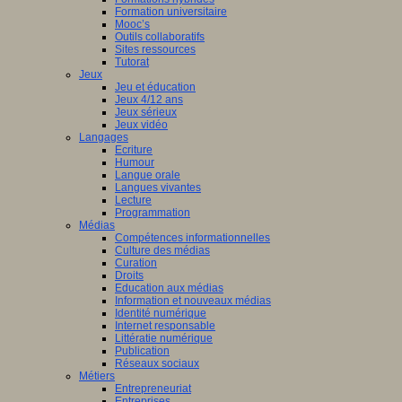
Formation universitaire
Mooc’s
Outils collaboratifs
Sites ressources
Tutorat
Jeux
Jeu et éducation
Jeux 4/12 ans
Jeux sérieux
Jeux vidéo
Langages
Ecriture
Humour
Langue orale
Langues vivantes
Lecture
Programmation
Médias
Compétences informationnelles
Culture des médias
Curation
Droits
Education aux médias
Information et nouveaux médias
Identité numérique
Internet responsable
Littératie numérique
Publication
Réseaux sociaux
Métiers
Entrepreneuriat
Entreprises