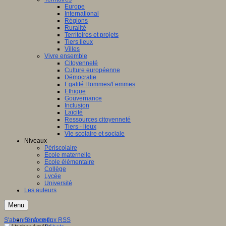
Europe
International
Régions
Ruralité
Territoires et projets
Tiers lieux
Villes
Vivre ensemble
Citoyenneté
Culture européenne
Démocratie
Egalité Hommes/Femmes
Ethique
Gouvernance
Inclusion
Laïcité
Ressources citoyenneté
Tiers - lieux
Vie scolaire et sociale
Niveaux
Périscolaire
Ecole maternelle
Ecole élémentaire
Collège
Lycée
Université
Les auteurs
Menu
S'abonner à ce flux RSS
S'informer