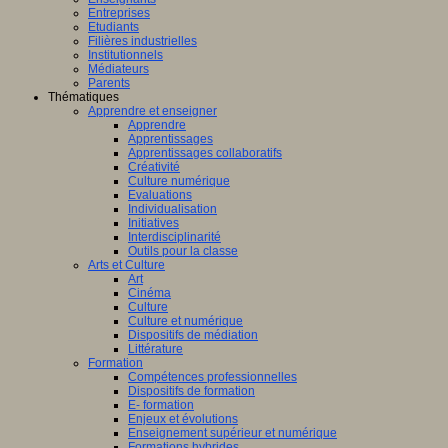
Entreprises
Etudiants
Filières industrielles
Institutionnels
Médiateurs
Parents
Thématiques
Apprendre et enseigner
Apprendre
Apprentissages
Apprentissages collaboratifs
Créativité
Culture numérique
Evaluations
Individualisation
Initiatives
Interdisciplinarité
Outils pour la classe
Arts et Culture
Art
Cinéma
Culture
Culture et numérique
Dispositifs de médiation
Littérature
Formation
Compétences professionnelles
Dispositifs de formation
E- formation
Enjeux et évolutions
Enseignement supérieur et numérique
Formations hybrides