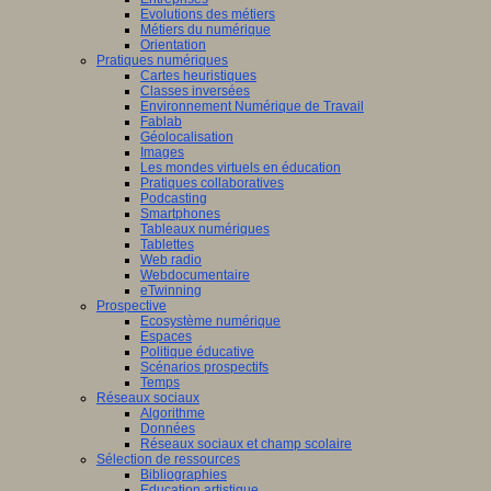
Evolutions des métiers
Métiers du numérique
Orientation
Pratiques numériques
Cartes heuristiques
Classes inversées
Environnement Numérique de Travail
Fablab
Géolocalisation
Images
Les mondes virtuels en éducation
Pratiques collaboratives
Podcasting
Smartphones
Tableaux numériques
Tablettes
Web radio
Webdocumentaire
eTwinning
Prospective
Ecosystème numérique
Espaces
Politique éducative
Scénarios prospectifs
Temps
Réseaux sociaux
Algorithme
Données
Réseaux sociaux et champ scolaire
Sélection de ressources
Bibliographies
Education artistique