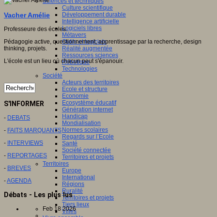
Sciences et techniques
Culture scientifique
Développement durable
Vacher Amélie
Intelligence artificielle
Logiciels libres
Professeure des écoles.
Métavers
Outils et logiciels
Pédagogie active, questionnement, apprentissage par la recherche, design
Réalité augmentée
thinking, projets.
Ressources sciences
L'école est un lieu où chacun peut s'épanouir.
Robotique
Technologies
Société
Acteurs des territoires
Ecole et structure
Economie
Ecosystème éducatif
S'INFORMER
Génération internet
Handicap
-
DEBATS
Mondialisation
Normes scolaires
-
FAITS MARQUANTS
Regards sur l’Ecole
-
INTERVIEWS
Santé
Société connectée
-
REPORTAGES
Territoires et projets
Territoires
-
BREVES
Europe
International
-
AGENDA
Régions
Ruralité
Débats - Les plus lus
Territoires et projets
Tiers lieux
Feb 18 2026
Villes