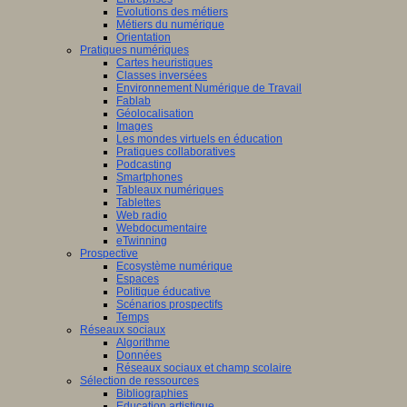
Evolutions des métiers
Métiers du numérique
Orientation
Pratiques numériques
Cartes heuristiques
Classes inversées
Environnement Numérique de Travail
Fablab
Géolocalisation
Images
Les mondes virtuels en éducation
Pratiques collaboratives
Podcasting
Smartphones
Tableaux numériques
Tablettes
Web radio
Webdocumentaire
eTwinning
Prospective
Ecosystème numérique
Espaces
Politique éducative
Scénarios prospectifs
Temps
Réseaux sociaux
Algorithme
Données
Réseaux sociaux et champ scolaire
Sélection de ressources
Bibliographies
Education artistique