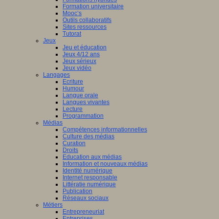
Formation universitaire
Mooc’s
Outils collaboratifs
Sites ressources
Tutorat
Jeux
Jeu et éducation
Jeux 4/12 ans
Jeux sérieux
Jeux vidéo
Langages
Ecriture
Humour
Langue orale
Langues vivantes
Lecture
Programmation
Médias
Compétences informationnelles
Culture des médias
Curation
Droits
Education aux médias
Information et nouveaux médias
Identité numérique
Internet responsable
Littératie numérique
Publication
Réseaux sociaux
Métiers
Entrepreneuriat
Entreprises