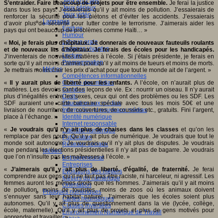
Jeux 4/12 ans
S’entraider. Faire beaucoup de projets pour être ensemble.
Je ferai la justice
Jeux sérieux
dans tous les pays. J’essaierais qu’il y ait moins de pollution. J’essaierais de
Jeux vidéo
renforcer la sécurité pour les piétons et d’éviter les accidents. J’essaierais
Langages
d’avoir plus de sécurité pour lutter contre le terrorisme. J’aimerais aider les
Ecriture
pays qui ont beaucoup de problèmes comme Haïti… »
Humour
Langue orale
«
Moi, je ferais plus d’hôpitaux. Je donnerais de nouveaux fauteuils roulants
Langues vivantes
et de nouveaux lits d’hôpitaux. Je ferais des écoles pour les handicapés.
Lecture
J’inventerais de nouvelles matières à l’école. Si j’étais présidente, je ferais en
Programmation
sorte qu’il y ait moins d’armes pour qu’il y ait moins de tueurs et moins de morts.
Médias
Je mettrais moins cher les prix d’achat pour que tout le monde ait de l’argent. »
Compétences informationnelles
«
Il y aurait plus de liberté pour les enfants.
Culture des médias
A l’école, on n’aurait plus de
matières. Les devoirs sont des leçons de vie. Ex : nourrir un oiseau. Il n’y aurait
Curation
plus d’inégalités entre les sexes, ceux qui ont des problèmes ou les SDF. Les
Droits
SDF auraient une carte bancaire spéciale avec tous les mois 50€ et une
Education aux médias
livraison de nourriture, de couvertures, de coussins etc., gratuits. Fini l’argent,
Information et nouveaux médias
place à l’échange. »
Identité numérique
Internet responsable
«
Je voudrais qu’il n’y ait plus de chaises dans les classes
et qu’on les
Littératie numérique
remplace par des poufs. Qu’il y ait plus de numérique. Je voudrais que tout le
Publication
monde soit autonome. Je voudrais qu’il n’y ait plus de disputes. Je voudrais
Réseaux sociaux
que pendant les élections présidentielles il n’y ait pas de bagarre. Je voudrais
Métiers
que l’on n’insulte pas les maîtresses à l’école. »
Entrepreneuriat
Entreprises
«
J’aimerais qu’il y ait plus de liberté, d’égalité, de fraternité.
Je ferai
Evolutions des métiers
comprendre aux gens qu’il ne faut pas être raciste, ni harceleur, ni agressif. Les
Métiers du numérique
femmes auront les mêmes droits que les hommes. J’aimerais qu’il y ait moins
Orientation
de pollution, moins de touristes, moins de zoos où les animaux doivent
Pratiques numériques
s’ennuyer sans leur habitat naturel. J’aimerais que les écoles soient plus
Cartes heuristiques
autonomes. Qu’il y ait plus de questionnement dans la vie (lycée, collège,
Classes inversées
école, maternelle). Qu’il y ait plus de projets et plus de gens motivés pour
Environnement Numérique de Travail
apprendre et travailler. »