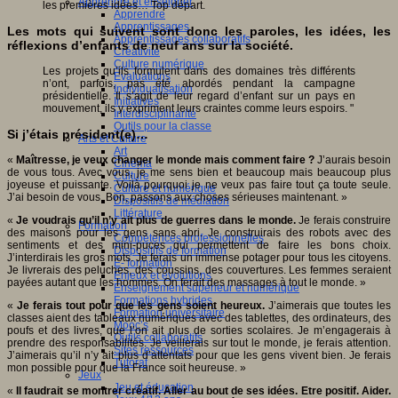
Apprendre et enseigner
les premières idées… Top départ.
Apprendre
Apprentissages
Les mots qui suivent sont donc les paroles, les idées, les
Apprentissages collaboratifs
réflexions d’enfants de neuf ans sur la société.
Créativité
Culture numérique
Les projets qu’ils formulent dans des domaines très différents
Evaluations
n’ont, parfois, pas été abordés pendant la campagne
Individualisation
présidentielle. Il s’agit de leur regard d’enfant sur un pays en
Initiatives
mouvement, ils y expriment leurs craintes comme leurs espoirs. "
Interdisciplinarité
Outils pour la classe
Si j’étais président(e)…
Arts et Culture
Art
«
Maîtresse, je veux changer le monde mais comment faire ?
J’aurais besoin
Cinéma
de vous tous. Avec vous, je me sens bien et beaucoup mais beaucoup plus
Culture
joyeuse et puissante. Voilà pourquoi je ne veux pas faire tout ça toute seule.
Culture et numérique
J’ai besoin de vous. Bon, passons aux choses sérieuses maintenant. »
Dispositifs de médiation
Littérature
«
Je voudrais qu’il n’y ait plus de guerres dans le monde.
Je ferais construire
Formation
des maisons pour les gens sans abri. Je construirais des robots avec des
Compétences professionnelles
sentiments et des mini-puces qui permettent de faire les bons choix.
Dispositifs de formation
J’interdirais les gros mots. Je ferais un immense potager pour tous les citoyens.
E- formation
Je livrerais des peluches, des coussins, des couvertures. Les femmes seraient
Enjeux et évolutions
payées autant que les hommes. On ferait des massages à tout le monde. »
Enseignement supérieur et numérique
Formations hybrides
«
Je ferais tout pour que les gens soient heureux.
J’aimerais que toutes les
Formation universitaire
classes aient des tableaux numériques avec des tablettes, des ordinateurs, des
Mooc’s
poufs et des livres, que l’on ait plus de sorties scolaires. Je m’engagerais à
Outils collaboratifs
prendre des responsabilités. Je veillerais sur tout le monde, je ferais attention.
Sites ressources
J’aimerais qu’il n’y ait plus d’attentats pour que les gens vivent bien. Je ferais
Tutorat
mon possible pour que la France soit heureuse. »
Jeux
Jeu et éducation
«
Il faudrait se montrer créatif. Aller au bout de ses idées. Etre positif. Aider.