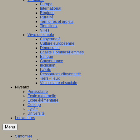
Europe
International
Régions
Ruralité
Territoires et projets
Tiers lieux
Villes
Vivre ensemble
Citoyenneté
Culture européenne
Démocratie
Egalité Hommes/Femmes
Ethique
Gouvernance
Inclusion
Laïcité
Ressources citoyenneté
Tiers - lieux
Vie scolaire et sociale
Niveaux
Périscolaire
Ecole maternelle
Ecole élémentaire
Collège
Lycée
Université
Les auteurs
Menu
S'informer