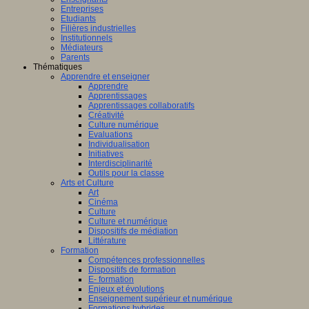
Entreprises
Etudiants
Filières industrielles
Institutionnels
Médiateurs
Parents
Thématiques
Apprendre et enseigner
Apprendre
Apprentissages
Apprentissages collaboratifs
Créativité
Culture numérique
Evaluations
Individualisation
Initiatives
Interdisciplinarité
Outils pour la classe
Arts et Culture
Art
Cinéma
Culture
Culture et numérique
Dispositifs de médiation
Littérature
Formation
Compétences professionnelles
Dispositifs de formation
E- formation
Enjeux et évolutions
Enseignement supérieur et numérique
Formations hybrides