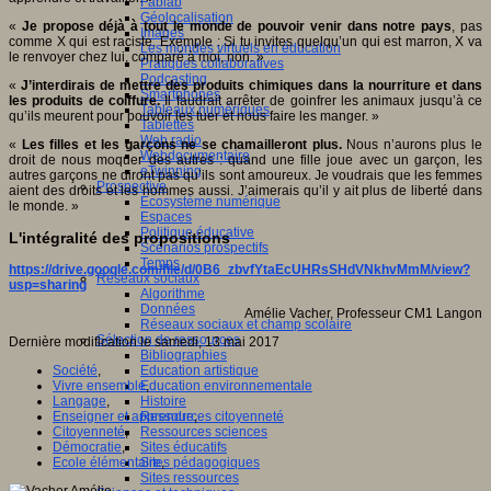
Fablab
Géolocalisation
«
Je propose déjà à tout le monde de pouvoir venir dans notre pays
, pas
Images
comme X qui est raciste. Exemple : Si tu invites quelqu’un qui est marron, X va
Les mondes virtuels en éducation
le renvoyer chez lui, comparé à moi, non. »
Pratiques collaboratives
Podcasting
«
J’interdirais de mettre des produits chimiques dans la nourriture et dans
Smartphones
les produits de coiffure.
Il faudrait arrêter de goinfrer les animaux jusqu’à ce
Tableaux numériques
qu’ils meurent pour pouvoir les tuer et nous faire les manger. »
Tablettes
Web radio
«
Les filles et les garçons ne se chamailleront plus.
Nous n’aurons plus le
Webdocumentaire
droit de nous moquer des autres : quand une fille joue avec un garçon, les
eTwinning
autres garçons ne diront pas qu’ils sont amoureux. Je voudrais que les femmes
Prospective
aient des droits et les hommes aussi. J’aimerais qu’il y ait plus de liberté dans
Ecosystème numérique
le monde. »
Espaces
Politique éducative
L'intégralité des propositions
Scénarios prospectifs
Temps
https://drive.google.com/file/d/0B6_zbvfYtaEcUHRsSHdVNkhvMmM/view?
Réseaux sociaux
usp=sharing
Algorithme
Données
Amélie Vacher, Professeur CM1 Langon
Réseaux sociaux et champ scolaire
Sélection de ressources
Dernière modification le samedi, 13 mai 2017
Bibliographies
Education artistique
Société
,
Education environnementale
Vivre ensemble
,
Histoire
Langage
,
Ressources citoyenneté
Enseigner et apprendre
,
Ressources sciences
Citoyenneté
,
Sites éducatifs
Démocratie
,
Sites pédagogiques
Ecole élémentaire
,
Sites ressources