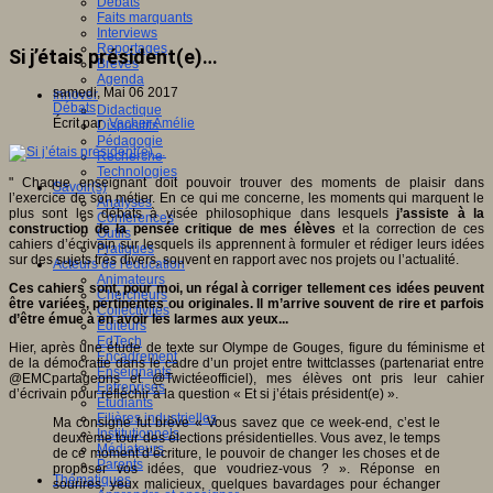
Débats
Faits marquants
Interviews
Reportages
Si j’étais président(e)…
Brèves
Agenda
samedi, Mai 06 2017
Innover
Débats
Didactique
Écrit par
Vacher Amélie
Dispositifs
Pédagogie
Recherche
Technologies
" Chaque enseignant doit pouvoir trouver des moments de plaisir dans
Savoir(s)
l’exercice de son métier. En ce qui me concerne, les moments qui marquent le
Analyses
plus sont les débats à visée philosophique dans lesquels
j’assiste à la
Conférences
construction de la pensée critique de mes élèves
et la correction de ces
Outils
cahiers d’écrivain sur lesquels ils apprennent à formuler et rédiger leurs idées
Pratiques
sur des sujets très divers, souvent en rapport avec nos projets ou l’actualité.
Acteurs de l'éducation
Animateurs
Ces cahiers sont, pour moi, un régal à corriger tellement ces idées peuvent
Chercheurs
être variées, pertinentes ou originales. Il m’arrive souvent de rire et parfois
Collectivités
d’être émue à en avoir les larmes aux yeux...
Editeurs
EdTech
Hier, après une étude de texte sur Olympe de Gouges, figure du féminisme et
Encadrement
de la démocratie dans le cadre d’un projet entre twittclasses (partenariat entre
Enseignants
@EMCpartageons et @Twictéeofficiel), mes élèves ont pris leur cahier
Entreprises
d’écrivain pour réfléchir à la question « Et si j’étais président(e) ».
Etudiants
Filières industrielles
Ma consigne fut brève « Vous savez que ce week-end, c’est le
Institutionnels
deuxième tour des élections présidentielles. Vous avez, le temps
Médiateurs
de ce moment d’écriture, le pouvoir de changer les choses et de
Parents
proposer vos idées, que voudriez-vous ? ». Réponse en
Thématiques
sourires, yeux malicieux, quelques bavardages pour échanger