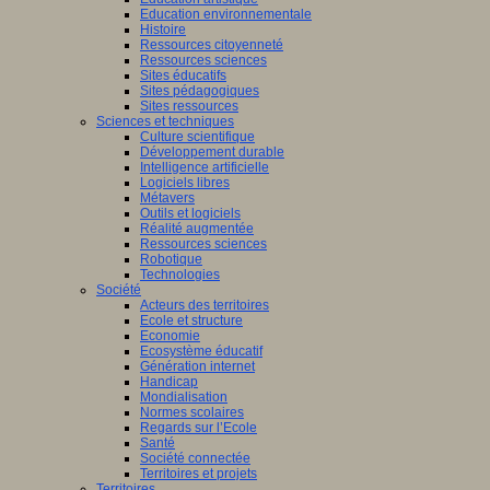
Education environnementale
Histoire
Ressources citoyenneté
Ressources sciences
Sites éducatifs
Sites pédagogiques
Sites ressources
Sciences et techniques
Culture scientifique
Développement durable
Intelligence artificielle
Logiciels libres
Métavers
Outils et logiciels
Réalité augmentée
Ressources sciences
Robotique
Technologies
Société
Acteurs des territoires
Ecole et structure
Economie
Ecosystème éducatif
Génération internet
Handicap
Mondialisation
Normes scolaires
Regards sur l’Ecole
Santé
Société connectée
Territoires et projets
Territoires