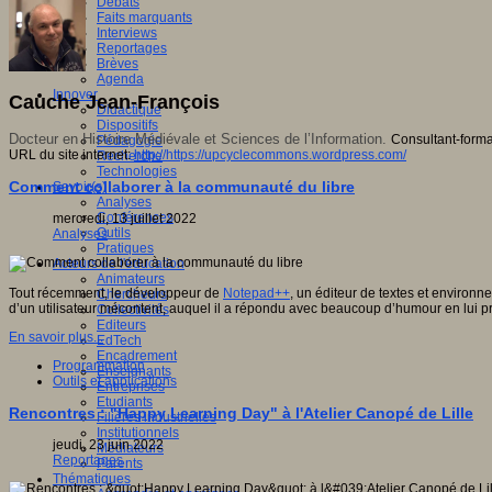
Débats
Faits marquants
Interviews
Reportages
Brèves
Agenda
Innover
Cauche Jean-François
Didactique
Dispositifs
Docteur en Histoire Médiévale et Sciences de l’Information.
Consultant-forma
Pédagogie
URL du site internet:
http://https://upcyclecommons.wordpress.com/
Recherche
Technologies
Comment collaborer à la communauté du libre
Savoir(s)
Analyses
Conférences
mercredi, 13 juillet 2022
Outils
Analyses
Pratiques
Acteurs de l'éducation
Animateurs
Tout récemment, le développeur de
Notepad++
, un éditeur de textes et environn
Chercheurs
d’un utilisateur mécontent, auquel il a répondu avec beaucoup d’humour en lui p
Collectivités
Editeurs
En savoir plus...
EdTech
Encadrement
Programmation
Enseignants
Outils et applications
Entreprises
Etudiants
Rencontres : "Happy Learning Day" à l'Atelier Canopé de Lille
Filières industrielles
Institutionnels
jeudi, 23 juin 2022
Médiateurs
Reportages
Parents
Thématiques