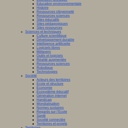
Education environnementale
Histoire
Ressources citoyenneté
Ressources sciences
Sites éducatifs
Sites pédagogiques
Sites ressources
Sciences et techniques
Culture scientifique
Développement durable
Intelligence artificielle
Logiciels libres
Métavers
Outils et logiciels
Réalité augmentée
Ressources sciences
Robotique
Technologies
Société
Acteurs des territoires
Ecole et structure
Economie
Ecosystème éducatif
Génération internet
Handicap
Mondialisation
Normes scolaires
Regards sur l’Ecole
Santé
Société connectée
Territoires et projets
Territoires