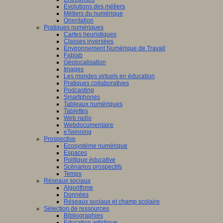
Evolutions des métiers
Métiers du numérique
Orientation
Pratiques numériques
Cartes heuristiques
Classes inversées
Environnement Numérique de Travail
Fablab
Géolocalisation
Images
Les mondes virtuels en éducation
Pratiques collaboratives
Podcasting
Smartphones
Tableaux numériques
Tablettes
Web radio
Webdocumentaire
eTwinning
Prospective
Ecosystème numérique
Espaces
Politique éducative
Scénarios prospectifs
Temps
Réseaux sociaux
Algorithme
Données
Réseaux sociaux et champ scolaire
Sélection de ressources
Bibliographies
Education artistique