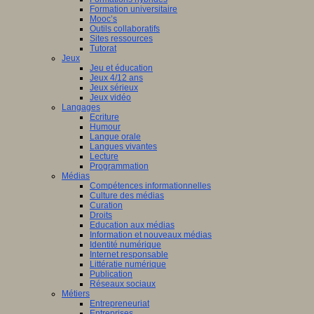
Formation universitaire
Mooc’s
Outils collaboratifs
Sites ressources
Tutorat
Jeux
Jeu et éducation
Jeux 4/12 ans
Jeux sérieux
Jeux vidéo
Langages
Ecriture
Humour
Langue orale
Langues vivantes
Lecture
Programmation
Médias
Compétences informationnelles
Culture des médias
Curation
Droits
Education aux médias
Information et nouveaux médias
Identité numérique
Internet responsable
Littératie numérique
Publication
Réseaux sociaux
Métiers
Entrepreneuriat
Entreprises