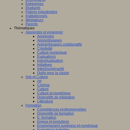
Entreprises
Etudiants
Filières industrielles
Institutionnels
Médiateurs
Parents
Thématiques
Apprendre et enseigner
Apprendre
Apprentissages
Apprentissages collaboratifs
Créativité
Culture numérique
Evaluations
Individualisation
Initiatives
Interdisciplinarité
Outils pour la classe
Arts et Culture
Art
Cinéma
Culture
Culture et numérique
Dispositifs de médiation
Littérature
Formation
Compétences professionnelles
Dispositifs de formation
E- formation
Enjeux et évolutions
Enseignement supérieur et numérique
Formations hybrides