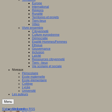
Europe
International
Régions
Ruralité
Territoires et projets
Tiers lieux
Villes
Vivre ensemble
Citoyenneté
Culture européenne
Démocratie
Egalité Hommes/Femmes
Ethique
Gouvernance
Inclusion
Laïcité
Ressources citoyenneté
Tiers - lieux
Vie scolaire et sociale
Niveaux
Périscolaire
Ecole maternelle
Ecole élémentaire
Collège
Lycée
Université
Les auteurs
Menu
S'abonner à ce flux RSS
S'informer