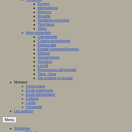
Europe
International
Régions
Ruralité
Territoires et projets
Tiers lieux
Villes
Vivre ensemble
Citoyenneté
Culture européenne
Démocratie
Egalité Hommes/Femmes
Ethique
Gouvernance
Inclusion
Laïcité
Ressources citoyenneté
Tiers - lieux
Vie scolaire et sociale
Niveaux
Périscolaire
Ecole maternelle
Ecole élémentaire
Collège
Lycée
Université
Les auteurs
Menu
S'informer