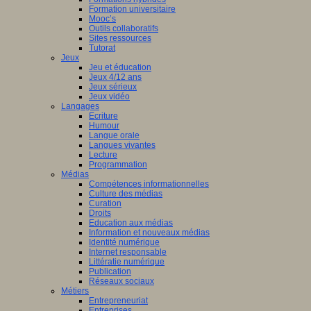
Formation universitaire
Mooc’s
Outils collaboratifs
Sites ressources
Tutorat
Jeux
Jeu et éducation
Jeux 4/12 ans
Jeux sérieux
Jeux vidéo
Langages
Ecriture
Humour
Langue orale
Langues vivantes
Lecture
Programmation
Médias
Compétences informationnelles
Culture des médias
Curation
Droits
Education aux médias
Information et nouveaux médias
Identité numérique
Internet responsable
Littératie numérique
Publication
Réseaux sociaux
Métiers
Entrepreneuriat
Entreprises