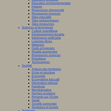
Education environnementale
Histoire
Ressources citoyenneté
Ressources sciences
Sites éducatifs
Sites pédagogiques
Sites ressources
Sciences et techniques
Culture scientifique
Développement durable
Intelligence artificielle
Logiciels libres
Métavers
Outils et logiciels
Réalité augmentée
Ressources sciences
Robotique
Technologies
Société
Acteurs des territoires
Ecole et structure
Economie
Ecosystème éducatif
Génération internet
Handicap
Mondialisation
Normes scolaires
Regards sur l’Ecole
Santé
Société connectée
Territoires et projets
Territoires