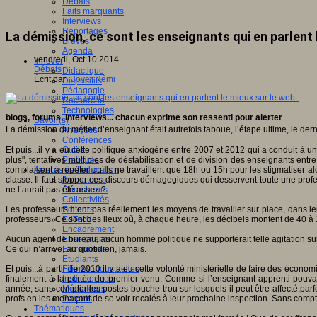
Débats
Faits marquants
Interviews
Reportages
La démission, ce sont les enseignants qui en parlent l
Brèves
Agenda
vendredi, Oct 10 2014
Innover
Débats
Didactique
Écrit par
Boyer Rémi
Dispositifs
Pédagogie
Recherche
Technologies
blogs, forums, interviews... chacun exprime son ressenti pour alerter
Savoir(s)
La démission du métier d’enseignant était autrefois taboue, l’étape ultime, le d
Analyses
Conférences
Et puis...il y a eu cette politique anxiogène entre 2007 et 2012 qui a conduit à u
Outils
plus", tentatives multiples de déstabilisation et de division des enseignants entr
Pratiques
complaisent à répéter qu’ils ne travaillent que 18h ou 15h pour les stigmatiser
Acteurs de l'éducation
classe. Il faut stopper ces discours démagogiques qui desservent toute une profess
Animateurs
ne l’aurait pas été assez ?
Chercheurs
Collectivités
Les professeurs n’ont pas réellement les moyens de travailler sur place, dans le
Editeurs
professeurs. Ce sont des lieux où, à chaque heure, les décibels montent de 40 à 110
EdTech
Encadrement
Aucun agent de bureau, aucun homme politique ne supporterait telle agitation sur 
Enseignants
Ce qui n’arrive, au quotidien, jamais.
Entreprises
Etudiants
Et puis...à partir de 2010 il y a eu cette volonté ministérielle de faire des éc
Filières industrielles
finalement à la portée du premier venu. Comme si l’enseignant apprenti pouva
Institutionnels
année, sans compter les postes bouche-trou sur lesquels il peut être affecté,par
Médiateurs
profs en les menaçant de se voir recalés à leur prochaine inspection. Sans comp
Parents
Thématiques