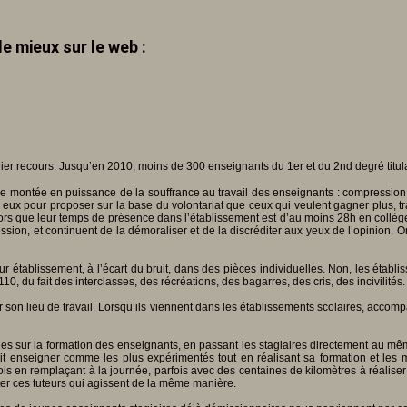
e mieux sur le web :
ernier recours. Jusqu’en 2010, moins de 300 enseignants du 1er et du 2nd degré tit
ne montée en puissance de la souffrance au travail des enseignants : compression d’e
e eux pour proposer sur la base du volontariat que ceux qui veulent gagner plus, tr
 alors que leur temps de présence dans l’établissement est d’au moins 28h en coll
ion, et continuent de la démoraliser et de la discréditer aux yeux de l’opinion. On
ur établissement, à l’écart du bruit, dans des pièces individuelles. Non, les établ
, du fait des interclasses, des récréations, des bagarres, des cris, des incivilités.
son lieu de travail. Lorsqu’ils viennent dans les établissements scolaires, accompag
onomies sur la formation des enseignants, en passant les stagiaires directement au
it enseigner comme les plus expérimentés tout en réalisant sa formation et les
fois en remplaçant à la journée, parfois avec des centaines de kilomètres à réalise
ter ces tuteurs qui agissent de la même manière.