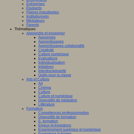
Entreprises
Etudiants
Filières industrielles
Institutionnels
Médiateurs
Parents
Thématiques
Apprendre et enseigner
Apprendre
Apprentissages
Apprentissages collaboratifs
Créativité
Culture numérique
Evaluations
Individualisation
Initiatives
Interdisciplinarité
Outils pour la classe
Arts et Culture
Art
Cinéma
Culture
Culture et numérique
Dispositifs de médiation
Littérature
Formation
Compétences professionnelles
Dispositifs de formation
E- formation
Enjeux et évolutions
Enseignement supérieur et numérique
Formations hybrides