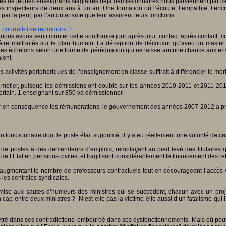
s de jeunes enseignants stagiaires déjà démissionnaires nous parviennent par 
 des inspecteurs de deux ans à un an. Une formation où l’écoute, l’empathie, l’en
la peur, par l’autoritarisme que leur assurent leurs fonctions.
pourrait-il se reproduire ?
nous avons senti monter cette souffrance jour après jour, contact après contact,
’être maltraités sur le plan humain. La déception de découvrir qu’avec un master
es échelons selon une forme de péréquation qui ne laisse aucune chance aux enseigna
ient.
 activités périphériques de l’enseignement en classe suffirait à différencier le méri
du métier, puisque les démissions ont doublé sur les années 2010-2011 et 2011-2012
rtain. 1 enseignant sur 850 va démissionner.
er en conséquence les rémunérations, le gouvernement des années 2007-2012 a pris
t du fonctionnaire dont le poste était supprimé, il y a eu réellement une volonté de 
n de postes à des demandeurs d’emplois, remplaçant au pied levé des titulaires 
l’Etat en pensions civiles, et fragilisant considérablement le financement des ret
 en augmentant le nombre de professeurs contractuels tout en décourageant l’accès
 les centrales syndicales.
ise aux sautes d’humeurs des ministres qui se succèdent, chacun avec un projet
n cap entre deux ministres ? N’est-elle pas la victime elle aussi d’un fatalisme qu
tré dans ses contradictions, embourbé dans ses dysfonctionnements. Mais où peut 