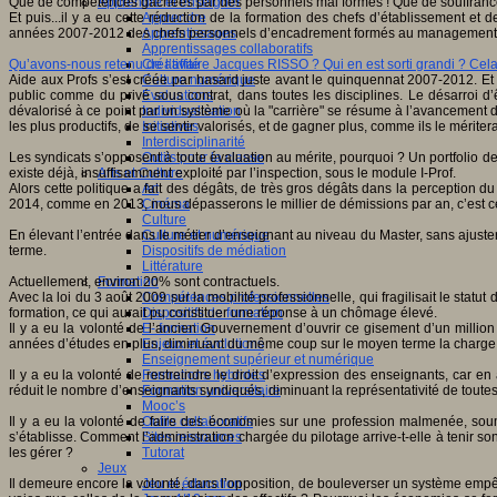
Que de compétences gâchées par des personnels mal formés ! Que de souffrance
Apprendre et enseigner
Et puis...il y a eu cette réduction de la formation des chefs d’établissement et
Apprendre
années 2007-2012 des chefs personnels d’encadrement formés au management par 
Apprentissages
Apprentissages collaboratifs
Qu’avons-nous retenu de l’affaire Jacques RISSO ? Qui en est sorti grandi ? Cela 
Créativité
Aide aux Profs s’est créée par hasard juste avant le quinquennat 2007-2012. Et 
Culture numérique
public comme du privé sous contrat, dans toutes les disciplines. Le désarroi d
Evaluations
dévalorisé à ce point par un système où la "carrière" se résume à l’avancement d
Individualisation
les plus productifs, de se sentir valorisés, et de gagner plus, comme ils le méritera
Initiatives
Interdisciplinarité
Les syndicats s’opposent à toute évaluation au mérite, pourquoi ? Un portfolio des
Outils pour la classe
existe déjà, insuffisamment exploité par l’inspection, sous le module I-Prof.
Arts et Culture
Alors cette politique a fait des dégâts, de très gros dégâts dans la perception 
Art
2014, comme en 2013, nous dépasserons le millier de démissions par an, c’est ce
Cinéma
Culture
En élevant l’entrée dans le métier d’enseignant au niveau du Master, sans ajust
Culture et numérique
terme.
Dispositifs de médiation
Littérature
Actuellement, environ 20% sont contractuels.
Formation
Avec la loi du 3 août 2009 sur la mobilité professionnelle, qui fragilisait le statu
Compétences professionnelles
formation, ce qui aurait pu constituer une réponse à un chômage élevé.
Dispositifs de formation
Il y a eu la volonté de l’ancien Gouvernement d’ouvrir ce gisement d’un millio
E- formation
années d’études en plus, diminuant du même coup sur le moyen terme la charge de 
Enjeux et évolutions
Enseignement supérieur et numérique
Il y a eu la volonté de restreindre le droit d’expression des enseignants, car
Formations hybrides
réduit le nombre d’enseignants syndiqués, diminuant la représentativité de toutes
Formation universitaire
Mooc’s
Il y a eu la volonté de faire des économies sur une profession malmenée, soum
Outils collaboratifs
s’établisse. Comment l’administration chargée du pilotage arrive-t-elle à tenir so
Sites ressources
les gérer ?
Tutorat
Jeux
Il demeure encore la volonté, dans l’opposition, de bouleverser un système empê
Jeu et éducation