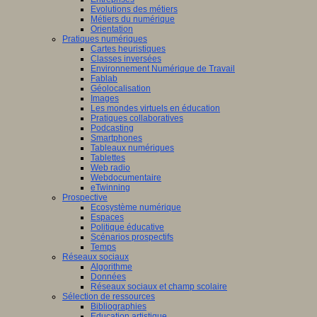
Evolutions des métiers
Métiers du numérique
Orientation
Pratiques numériques
Cartes heuristiques
Classes inversées
Environnement Numérique de Travail
Fablab
Géolocalisation
Images
Les mondes virtuels en éducation
Pratiques collaboratives
Podcasting
Smartphones
Tableaux numériques
Tablettes
Web radio
Webdocumentaire
eTwinning
Prospective
Ecosystème numérique
Espaces
Politique éducative
Scénarios prospectifs
Temps
Réseaux sociaux
Algorithme
Données
Réseaux sociaux et champ scolaire
Sélection de ressources
Bibliographies
Education artistique