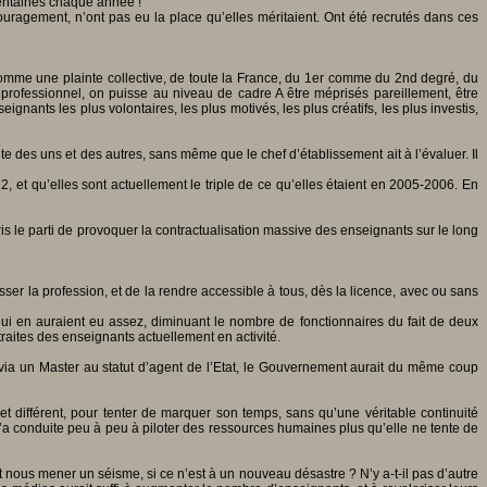
centaines chaque année !
couragement, n’ont pas eu la place qu’elles méritaient. Ont été recrutés dans ces
 comme une plainte collective, de toute la France, du 1er comme du 2nd degré, du
 professionnel, on puisse au niveau de cadre A être méprisés pareillement, être
nts les plus volontaires, les plus motivés, les plus créatifs, les plus investis,
te des uns et des autres, sans même que le chef d’établissement ait à l’évaluer. Il
, et qu’elles sont actuellement le triple de ce qu’elles étaient en 2005-2006. En
 le parti de provoquer la contractualisation massive des enseignants sur le long
casser la profession, et de la rendre accessible à tous, dès la licence, avec ou sans
qui en auraient eu assez, diminuant le nombre de fonctionnaires du fait de deux
raites des enseignants actuellement en activité.
 via un Master au statut d’agent de l’Etat, le Gouvernement aurait du même coup
 différent, pour tenter de marquer son temps, sans qu’une véritable continuité
i l’a conduite peu à peu à piloter des ressources humaines plus qu’elle ne tente de
nous mener un séisme, si ce n’est à un nouveau désastre ? N’y a-t-il pas d’autre