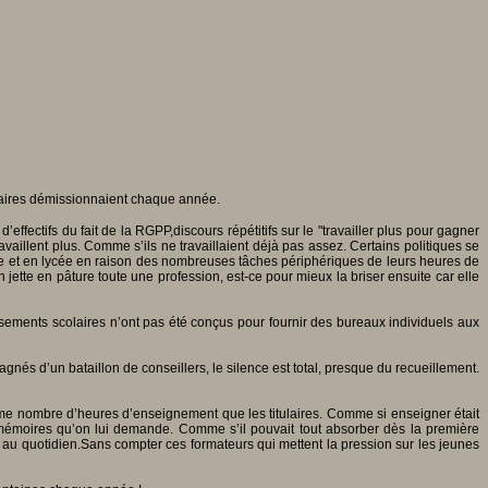
ulaires démissionnaient chaque année.
ffectifs du fait de la RGPP,discours répétitifs sur le "travailler plus pour gagner
availlent plus. Comme s’ils ne travaillaient déjà pas assez. Certains politiques se
ège et en lycée en raison des nombreuses tâches périphériques de leurs heures de
 jette en pâture toute une profession, est-ce pour mieux la briser ensuite car elle
issements scolaires n’ont pas été conçus pour fournir des bureaux individuels aux
nés d’un bataillon de conseillers, le silence est total, presque du recueillement.
 même nombre d’heures d’enseignement que les titulaires. Comme si enseigner était
 mémoires qu’on lui demande. Comme s’il pouvait tout absorber dès la première
r au quotidien.Sans compter ces formateurs qui mettent la pression sur les jeunes