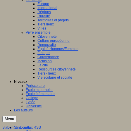
Europe
International
Régions
Ruralité
Territoires et projets
Tiers lieux
Villes
Vivre ensemble
Citoyenneté
Culture européenne
Démocratie
Egalité Hommes/Femmes
Ethique
Gouvernance
Inclusion
Laïcité
Ressources citoyenneté
Tiers - lieux
Vie scolaire et sociale
Niveaux
Périscolaire
Ecole maternelle
Ecole élémentaire
Collège
Lycée
Université
Les auteurs
Menu
S'abonner à ce flux RSS
S'informer