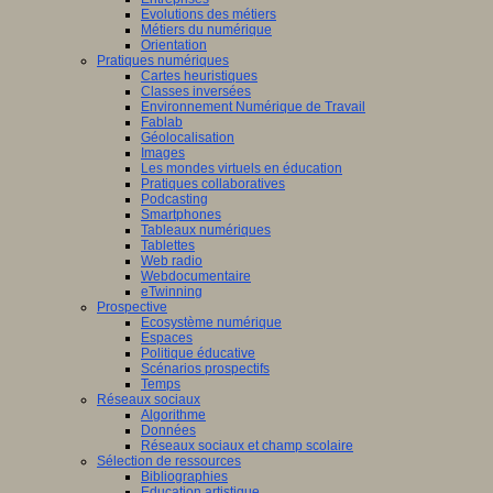
Evolutions des métiers
Métiers du numérique
Orientation
Pratiques numériques
Cartes heuristiques
Classes inversées
Environnement Numérique de Travail
Fablab
Géolocalisation
Images
Les mondes virtuels en éducation
Pratiques collaboratives
Podcasting
Smartphones
Tableaux numériques
Tablettes
Web radio
Webdocumentaire
eTwinning
Prospective
Ecosystème numérique
Espaces
Politique éducative
Scénarios prospectifs
Temps
Réseaux sociaux
Algorithme
Données
Réseaux sociaux et champ scolaire
Sélection de ressources
Bibliographies
Education artistique