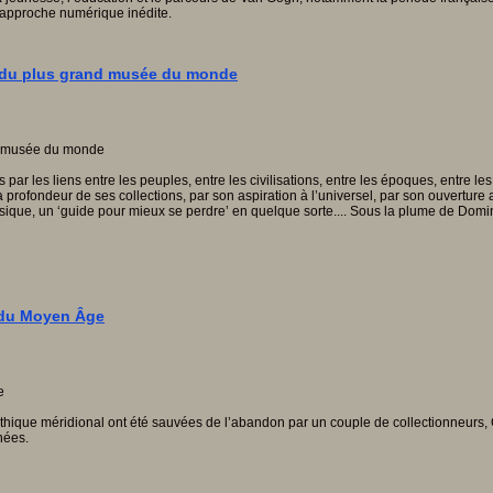
ne approche numérique inédite.
s du plus grand musée du monde
tes par les liens entre les peuples, entre les civilisations, entre les époques, entre le
 la profondeur de ses collections, par son aspiration à l’universel, par son ouvertur
lassique, un ‘guide pour mieux se perdre’ en quelque sorte.... Sous la plume de Domin
 du Moyen Âge
 gothique méridional ont été sauvées de l’abandon par un couple de collectionneur
nées.