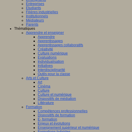
Entreprises
Etudiants
Filières industrielles
Institutionnels
Médiateurs
Parents
Thématiques
Apprendre et enseigner
Apprendre
Apprentissages
Apprentissages collaboratifs
Créativité
Culture numérique
Evaluations
Individualisation
Initiatives
Interdisciplinarité
Outils pour la classe
Arts et Culture
Art
Cinéma
Culture
Culture et numérique
Dispositifs de médiation
Littérature
Formation
Compétences professionnelles
Dispositifs de formation
E- formation
Enjeux et évolutions
Enseignement supérieur et numérique
Formations hybrides