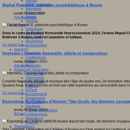
Débats
Faits marquants
Digital ParadICE, patinoire psychédélique à Rouen
Interviews
Reportages
lundi, 04 mars 2024
Brèves
Fait marquant
Agenda
Innover
Didactique
Dispositifs
Dans le cadre du Festival Normandie Impressionniste 2024, l’artiste Miguel Ch
Pédagogie
Ballester à Rouen, rend l’art populaire et ludique.
Recherche
En savoir plus...
Technologies
Savoir(s)
Interview : Corentin Apparailly, altiste et compositeur
Analyses
Conférences
Outils
lundi, 19 février 2024
Pratiques
Interviews
Acteurs de l'éducation
Animateurs
Chercheurs
Corentin Apparailly débute la musique dès l’âge de quatre ans. De formation altiste
Collectivités
Quatuor Arod. Il vient d’écrire un livre sur cette expérience qui sera publié dan
Editeurs
EdTech
En savoir plus...
Encadrement
Enseignants
Exposition du Château d'Auvers "Van Gogh, les derniers voyag
Entreprises
Etudiants
jeudi, 08 février 2024
Filières industrielles
Brèves
Institutionnels
Médiateurs
Parents
Thématiques
Très complète, l’exposition du Château d’Auvers-sur-Oise revient sur l’enfance, l