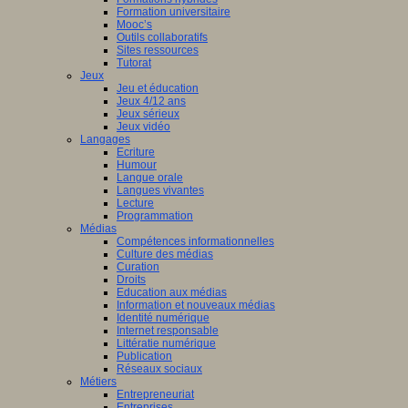
Formation universitaire
Mooc’s
Outils collaboratifs
Sites ressources
Tutorat
Jeux
Jeu et éducation
Jeux 4/12 ans
Jeux sérieux
Jeux vidéo
Langages
Ecriture
Humour
Langue orale
Langues vivantes
Lecture
Programmation
Médias
Compétences informationnelles
Culture des médias
Curation
Droits
Education aux médias
Information et nouveaux médias
Identité numérique
Internet responsable
Littératie numérique
Publication
Réseaux sociaux
Métiers
Entrepreneuriat
Entreprises