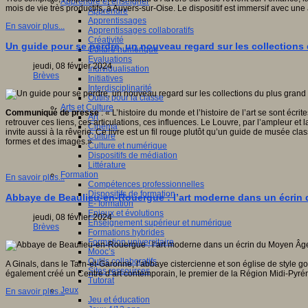
Apprendre et enseigner
mois de vie très productifs, à Auvers-sur-Oise. Le dispositif est immersif avec u
Apprendre
Apprentissages
En savoir plus...
Apprentissages collaboratifs
Créativité
Un guide pour se perdre, un nouveau regard sur les collection
Culture numérique
Evaluations
jeudi, 08 février 2024
Individualisation
Brèves
Initiatives
Interdisciplinarité
Outils pour la classe
Arts et Culture
Communiqué de presse
: « L’histoire du monde et l’histoire de l’art se sont écri
Art
retrouver ces liens, ces articulations, ces influences. Le Louvre, par l’ampleur et
Cinéma
invite aussi à la rêverie. Ce livre est un fil rouge plutôt qu’un guide de musée c
Culture
formes et des images.»
Culture et numérique
Dispositifs de médiation
Littérature
Formation
En savoir plus...
Compétences professionnelles
Dispositifs de formation
Abbaye de Beaulieu-en-Rouergue : l’art moderne dans un écrin
E- formation
Enjeux et évolutions
jeudi, 08 février 2024
Enseignement supérieur et numérique
Brèves
Formations hybrides
Formation universitaire
Mooc’s
Outils collaboratifs
A Ginals, dans le Tarn-et-Garonne, l’abbaye cistercienne et son église de style
Sites ressources
également créé un Centre d’art contemporain, le premier de la Région Midi-Pyré
Tutorat
Jeux
En savoir plus...
Jeu et éducation