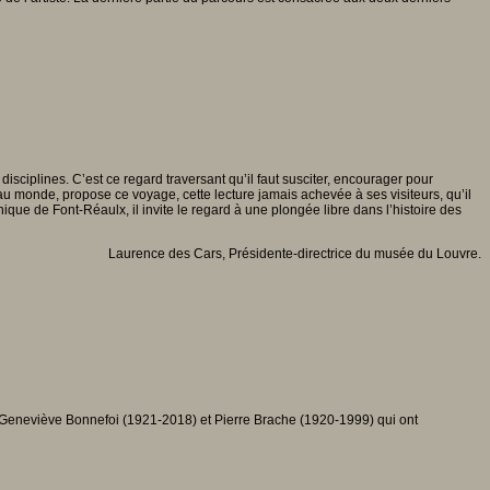
s disciplines. C’est ce regard traversant qu’il faut susciter, encourager pour
e au monde, propose ce voyage, cette lecture jamais achevée à ses visiteurs, qu’il
ique de Font-Réaulx, il invite le regard à une plongée libre dans l’histoire des
Laurence des Cars, Présidente-directrice du musée du Louvre.
s, Geneviève Bonnefoi (1921-2018) et Pierre Brache (1920-1999) qui ont