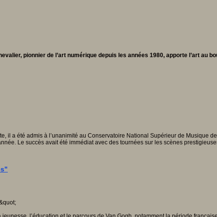
evalier, pionnier de l’art numérique depuis les années 1980, apporte l’art au bo
, il a été admis à l’unanimité au Conservatoire National Supérieur de Musique de Pari
s l'année. Le succès avait été immédiat avec des tournées sur les scènes prestigieu
es"
a jeunesse, l’éducation et le parcours de Van Gogh, notamment la période française