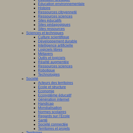
Education environnementale
Histoire
Ressources citoyenneté
Ressources sciences
Sites éducatifs
Sites pédagogiques
Sites ressources
Sciences et techniques
Culture scientifique
Développement durable
Intelligence artificielle
Logiciels libres
Métavers
Outils et logiciels
Réalité augmentée
Ressources sciences
Robotique
Technologies
Société
Acteurs des territoires
Ecole et structure
Economie
Ecosystème éducatif
Génération internet
Handicap
Mondialisation
Normes scolaires
Regards sur l’Ecole
Santé
Société connectée
Territoires et projets
Territoires