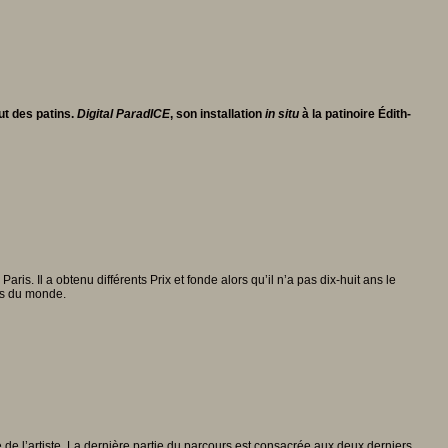
ut des patins.
Digital ParadICE
, son installation
in situ
à la patinoire Édith-
s. Il a obtenu différents Prix et fonde alors qu’il n’a pas dix-huit ans le
ses du monde.
 de l’artiste. La dernière partie du parcours est consacrée aux deux derniers