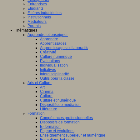
Entreprises
Etudiants
Filières industrielles
ts
Institutionnels
taux
Médiateurs
Parents
Thématiques
lligence
Apprendre et enseigner
ielle
Apprendre
Apprentissages
Apprentissages collaboratifs
Créativité
rique
,
Culture numérique
Evaluations
Individualisation
t
Initiatives
Interdisciplinarité
Outils pour la classe
Arts et Culture
Art
Cinéma
issances
Culture
les
Culture et numérique
Dispositifs de médiation
Littérature
Formation
ts
Compétences professionnelles
aux
Dispositifs de formation
E- formation
Enjeux et évolutions
Enseignement supérieur et numérique
Formations hybrides