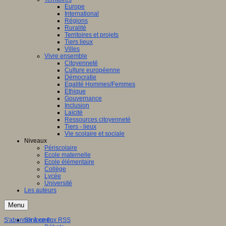
Europe
International
Régions
Ruralité
Territoires et projets
Tiers lieux
Villes
Vivre ensemble
Citoyenneté
Culture européenne
Démocratie
Egalité Hommes/Femmes
Ethique
Gouvernance
Inclusion
Laïcité
Ressources citoyenneté
Tiers - lieux
Vie scolaire et sociale
Niveaux
Périscolaire
Ecole maternelle
Ecole élémentaire
Collège
Lycée
Université
Les auteurs
Menu
S'abonner à ce flux RSS
S'informer