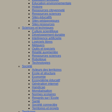
Education environnementale
Histoire
Ressources citoyenneté
Ressources sciences
Sites éducatifs
Sites pédagogiques
Sites ressources
Sciences et techniques
Culture scientifique
Développement durable
Intelligence artificielle
Logiciels libres
Métavers
Outils et logiciels
Réalité augmentée
Ressources sciences
Robotique
Technologies
Société
Acteurs des territoires
Ecole et structure
Economie
Ecosystème éducatif
Génération internet
Handicap
Mondialisation
Normes scolaires
Regards sur l’Ecole
Santé
Société connectée
Territoires et projets
Territoires