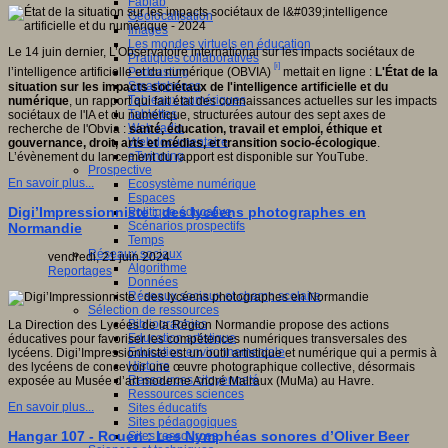
Fablab
Géolocalisation
Images
Les mondes virtuels en éducation
Le 14 juin dernier, L’Observatoire international sur les impacts sociétaux de
Pratiques collaboratives
[i]
Podcasting
l’intelligence artificielle et du numérique (OBVIA)
mettait en ligne :
L'État de la
Smartphones
situation sur les impacts sociétaux de l'intelligence artificielle et du
Tableaux numériques
numérique
, un rapport qui fait état des connaissances actuelles sur les impacts
Tablettes
sociétaux de l'IA et du numérique, structurées autour des sept axes de
Web radio
recherche de l'Obvia :
santé, éducation, travail et emploi, éthique et
Webdocumentaire
gouvernance, droit, arts et médias, et transition socio-écologique
.
eTwinning
L’évènement du lancement du rapport est disponible sur YouTube.
Prospective
En savoir plus...
Ecosystème numérique
Espaces
Digi’Impressionniste : des lycéens photographes en
Politique éducative
Scénarios prospectifs
Normandie
Temps
Réseaux sociaux
vendredi, 21 juin 2024
Algorithme
Reportages
Données
Réseaux sociaux et champ scolaire
Sélection de ressources
Bibliographies
La Direction des Lycées de la Région Normandie propose des actions
Education artistique
éducatives pour favoriser les compétences numériques transversales des
Education environnementale
lycéens. Digi’Impressionniste est un outil artistique et numérique qui a permis à
Histoire
des lycéens de concevoir une œuvre photographique collective, désormais
Ressources citoyenneté
exposée au Musée d’art moderne André Malraux (MuMa) au Havre.
Ressources sciences
En savoir plus...
Sites éducatifs
Sites pédagogiques
Hangar 107 - Rouen : Les Nymphéas sonores d’Oliver Beer
Sites ressources