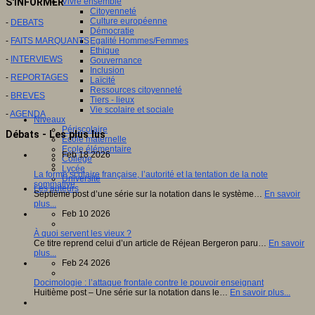
S'INFORMER
Vivre ensemble
Citoyenneté
Culture européenne
-
DEBATS
Démocratie
-
FAITS MARQUANTS
Egalité Hommes/Femmes
Ethique
-
INTERVIEWS
Gouvernance
Inclusion
-
REPORTAGES
Laïcité
Ressources citoyenneté
-
BREVES
Tiers - lieux
Vie scolaire et sociale
-
AGENDA
Niveaux
Périscolaire
Débats - Les plus lus
Ecole maternelle
Ecole élémentaire
Feb 18 2026
Collège
Lycée
La forme scolaire française, l’autorité et la tentation de la note
Université
sommative
Les auteurs
Septième post d’une série sur la notation dans le système…
En savoir
plus...
Feb 10 2026
À quoi servent les vieux ?
Ce titre reprend celui d’un article de Réjean Bergeron paru…
En savoir
plus...
Feb 24 2026
Docimologie : l’attaque frontale contre le pouvoir enseignant
Huitième post – Une série sur la notation dans le…
En savoir plus...