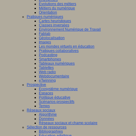
Evolutions des métiers
tion
Métiers du numérique
Orientation
gique
.
Pratiques numériques
Cartes heuristiques
nement
Classes inversées
Environnement Numérique de Travail
ment
Fablab
Géolocalisation
Images
t
Les mondes virtuels en éducation
Pratiques collaboratives
ible
Podcasting
Smartphones
Tableaux numériques
be.
Tablettes
Web radio
Webdocumentaire
eTwinning
Prospective
Ecosystème numérique
Espaces
Politique éducative
/www.obvia.ca/qui-
Scénarios prospectifs
s-
Temps
Réseaux sociaux
Algorithme
Données
Réseaux sociaux et champ scolaire
Sélection de ressources
Bibliographies
Education artistique