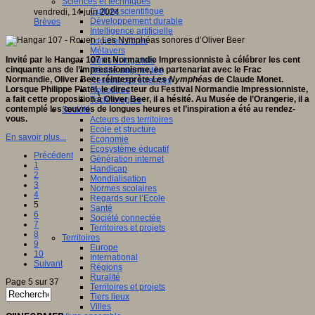
Sciences et techniques
Culture scientifique
vendredi, 14 juin 2024
Développement durable
Brèves
Intelligence artificielle
Logiciels libres
Métavers
Invité par le Hangar 107 et Normandie Impressionniste à célébrer les cent
Outils et logiciels
cinquante ans de l’Impressionnisme, en partenariat avec le Frac
Réalité augmentée
Normandie, Oliver Beer réinterprète
Les Nymphéas
de Claude Monet.
Ressources sciences
Lorsque Philippe Platel, le directeur du Festival Normandie Impressionniste,
Robotique
a fait cette proposition à Oliver Beer, il a hésité. Au Musée de l’Orangerie, il a
Technologies
contemplé les œuvres de longues heures et l’inspiration a été au rendez-
Société
vous.
Acteurs des territoires
Ecole et structure
En savoir plus...
Economie
Ecosystème éducatif
Précédent
Génération internet
1
Handicap
2
Mondialisation
3
Normes scolaires
4
Regards sur l’Ecole
5
Santé
6
Société connectée
7
Territoires et projets
8
Territoires
9
Europe
10
International
Suivant
Régions
Ruralité
Page 5 sur 37
Territoires et projets
Tiers lieux
Villes