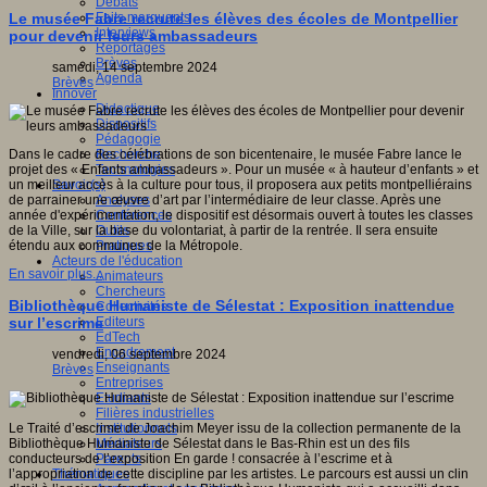
Débats
Faits marquants
Le musée Fabre recrute les élèves des écoles de Montpellier
Interviews
pour devenir leurs ambassadeurs
Reportages
Brèves
samedi, 14 septembre 2024
Agenda
Brèves
Innover
Didactique
Dispositifs
Pédagogie
Recherche
Dans le cadre des célébrations de son bicentenaire, le musée Fabre lance le
Technologies
projet des « Enfants ambassadeurs ». Pour un musée « à hauteur d’enfants » et
Savoir(s)
un meilleur accès à la culture pour tous, il proposera aux petits montpelliérains
Analyses
de parrainer une œuvre d’art par l’intermédiaire de leur classe. Après une
Conférences
année d'expérimentation, le dispositif est désormais ouvert à toutes les classes
Outils
de la Ville, sur la base du volontariat, à partir de la rentrée. Il sera ensuite
Pratiques
étendu aux communes de la Métropole.
Acteurs de l'éducation
En savoir plus...
Animateurs
Chercheurs
Bibliothèque Humaniste de Sélestat : Exposition inattendue
Collectivités
Editeurs
sur l’escrime
EdTech
Encadrement
vendredi, 06 septembre 2024
Enseignants
Brèves
Entreprises
Etudiants
Filières industrielles
Institutionnels
Le Traité d’escrime de Joachim Meyer issu de la collection permanente de la
Médiateurs
Bibliothèque Humaniste de Sélestat dans le Bas-Rhin est un des fils
Parents
conducteurs de l’exposition En garde ! consacrée à l’escrime et à
Thématiques
l’appropriation de cette discipline par les artistes. Le parcours est aussi un clin