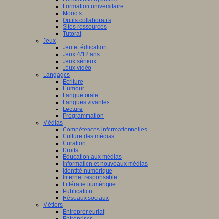
Formation universitaire
Mooc’s
ique,
Outils collaboratifs
urées
Sites ressources
Tutorat
Jeux
Jeu et éducation
Jeux 4/12 ans
Jeux sérieux
Jeux vidéo
Langages
rche
Ecriture
Humour
a
Langue orale
Langues vivantes
Lecture
Programmation
tion,
Médias
Compétences informationnelles
l
Culture des médias
Curation
i,
Droits
ue
Education aux médias
Information et nouveaux médias
Identité numérique
rnance,
Internet responsable
Littératie numérique
Publication
Réseaux sociaux
Métiers
s,
Entrepreneuriat
Entreprises