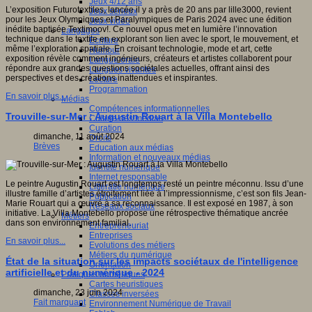
Jeux 4/12 ans
L’exposition Futurotextiles, lancée il y a près de 20 ans par lille3000, revient
Jeux sérieux
pour les Jeux Olympiques et Paralympiques de Paris 2024 avec une édition
Jeux vidéo
inédite baptisée Textimoov!. Ce nouvel opus met en lumière l’innovation
Langages
technique dans le textile en explorant son lien avec le sport, le mouvement, et
Ecriture
même l’exploration spatiale. En croisant technologie, mode et art, cette
Humour
exposition révèle comment ingénieurs, créateurs et artistes collaborent pour
Langue orale
répondre aux grandes questions sociétales actuelles, offrant ainsi des
Langues vivantes
perspectives et des créations inattendues et inspirantes.
Lecture
Programmation
En savoir plus...
Médias
Compétences informationnelles
Trouville-sur-Mer : Augustin Rouart à la Villa Montebello
Culture des médias
Curation
dimanche, 11 août 2024
Droits
Brèves
Education aux médias
Information et nouveaux médias
Identité numérique
Internet responsable
Le peintre Augustin Rouart est longtemps resté un peintre méconnu. Issu d’une
Littératie numérique
illustre famille d’artistes étroitement liée à l’impressionnisme, c’est son fils Jean-
Publication
Marie Rouart qui a œuvré à sa reconnaissance. Il est exposé en 1987, à son
Réseaux sociaux
initiative. La Villa Montebello propose une rétrospective thématique ancrée
Métiers
dans son environnement familial.
Entrepreneuriat
Entreprises
En savoir plus...
Evolutions des métiers
Métiers du numérique
État de la situation sur les impacts sociétaux de l'intelligence
Orientation
artificielle et du numérique - 2024
Pratiques numériques
Cartes heuristiques
dimanche, 23 juin 2024
Classes inversées
Fait marquant
Environnement Numérique de Travail