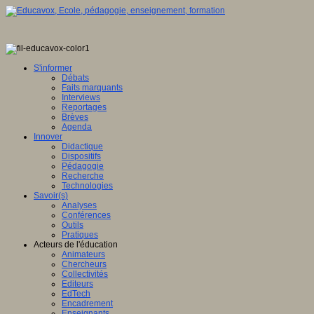
r,
ervatoire
ational
S'informer
Débats
Faits marquants
ts
Interviews
aux
Reportages
Brèves
ligence
Agenda
Innover
ielle
Didactique
Dispositifs
Pédagogie
Recherche
ique
Technologies
IA)
Savoir(s)
Analyses
Conférences
t
Outils
Pratiques
Acteurs de l'éducation
Animateurs
Chercheurs
t
Collectivités
Editeurs
EdTech
Encadrement
ion
Enseignants