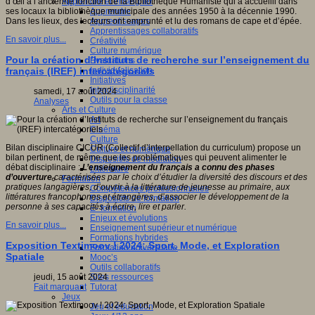
Apprendre et enseigner
d’œil à l’ancienne fonction de la Bibliothèque Humaniste qui a accueilli dans
Apprendre
ses locaux la bibliothèque municipale des années 1950 à la décennie 1990.
Apprentissages
Dans les lieux, des lecteurs ont emprunté et lu des romans de cape et d’épée.
Apprentissages collaboratifs
En savoir plus...
Créativité
Culture numérique
Pour la création d’Instituts de recherche sur l’enseignement du
Evaluations
Individualisation
français (IREF) intercatégoriels
Initiatives
Interdisciplinarité
samedi, 17 août 2024
Outils pour la classe
Analyses
Arts et Culture
Art
Cinéma
Culture
Bilan disciplinaire CICUR (Collectif d’interpellation du curriculum) propose un
Culture et numérique
bilan pertinent, de même que les problématiques qui peuvent alimenter le
Dispositifs de médiation
débat disciplinaire :
L’enseignement du français a connu des phases
Littérature
d’ouverture
caractérisées par le choix d’étudier la diversité des discours et des
Formation
pratiques langagières, d’ouvrir à la littérature de jeunesse au primaire, aux
Compétences professionnelles
littératures francophones et étrangères, d’associer le développement de la
Dispositifs de formation
personne à ses capacités à écrire, lire et parler.
E- formation
Enjeux et évolutions
En savoir plus...
Enseignement supérieur et numérique
Formations hybrides
Exposition Textimoov ! 2024: Sport, Mode, et Exploration
Formation universitaire
Spatiale
Mooc’s
Outils collaboratifs
Sites ressources
jeudi, 15 août 2024
Tutorat
Fait marquant
Jeux
Jeu et éducation