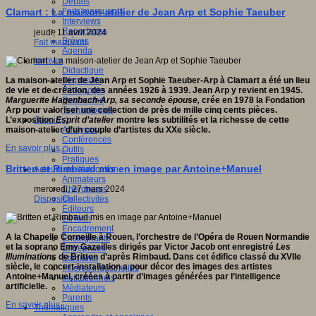
Débats
Faits marquants
Clamart : La maison-atelier de Jean Arp et Sophie Taeuber
Interviews
Reportages
jeudi, 11 avril 2024
Brèves
Fait marquant
Agenda
Innover
Didactique
Dispositifs
La maison-atelier de Jean Arp et Sophie Taeuber-Arp à Clamart a été un lieu
Pédagogie
de vie et de création, des années 1926 à 1939. Jean Arp y revient en 1945.
Recherche
Marguerite Hagenbach-Arp, sa seconde épouse,
crée en 1978 la Fondation
Technologies
Arp pour valoriser une collection de près de mille cinq cents pièces.
Savoir(s)
L’exposition
Esprit d’atelier
montre les subtilités et la richesse de cette
Analyses
maison-atelier d’un couple d’artistes du XXe siècle.
Conférences
En savoir plus...
Outils
Pratiques
Britten et Rimbaud mis en image par Antoine+Manuel
Acteurs de l'éducation
Animateurs
Chercheurs
mercredi, 27 mars 2024
Collectivités
Dispositifs
Editeurs
EdTech
Encadrement
A la Chapelle Corneille à Rouen, l’orchestre de l’Opéra de Rouen Normandie
Enseignants
et la soprano Emy Gazeilles dirigés par Victor Jacob ont enregistré
Les
Entreprises
Illuminations
de Britten d’après Rimbaud. Dans cet édifice classé du XVIIe
Etudiants
siècle, le concert-installation a pour décor des images des artistes
Filières industrielles
Antoine+Manuel, créées à partir d’images générées par l’intelligence
Institutionnels
artificielle.
Médiateurs
Parents
En savoir plus...
Thématiques