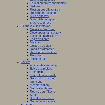
Education environnementale
Histoire
Ressources citoyenneté
Ressources sciences
Sites éducatifs
Sites pédagogiques
Sites ressources
Sciences et techniques
Culture scientifique
Développement durable
Intelligence artificielle
Logiciels libres
Métavers
Outils et logiciels
Réalité augmentée
Ressources sciences
Robotique
Technologies
Société
Acteurs des territoires
Ecole et structure
Economie
Ecosystème éducatif
Génération internet
Handicap
Mondialisation
Normes scolaires
Regards sur l’Ecole
Santé
Société connectée
Territoires et projets
Territoires