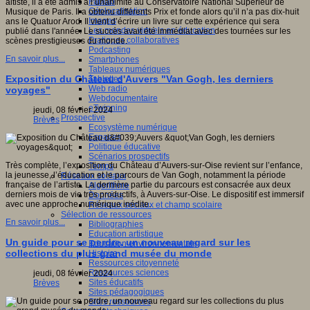
Fablab
altiste, il a été admis à l’unanimité au Conservatoire National Supérieur de
Géolocalisation
Musique de Paris. Il a obtenu différents Prix et fonde alors qu’il n’a pas dix-huit
Images
ans le Quatuor Arod. Il vient d’écrire un livre sur cette expérience qui sera
Les mondes virtuels en éducation
publié dans l'année. Le succès avait été immédiat avec des tournées sur les
Pratiques collaboratives
scènes prestigieuses du monde.
Podcasting
En savoir plus...
Smartphones
Tableaux numériques
Exposition du Château d'Auvers "Van Gogh, les derniers
Tablettes
Web radio
voyages"
Webdocumentaire
eTwinning
jeudi, 08 février 2024
Prospective
Brèves
Ecosystème numérique
Espaces
Politique éducative
Scénarios prospectifs
Très complète, l’exposition du Château d’Auvers-sur-Oise revient sur l’enfance,
Temps
la jeunesse, l’éducation et le parcours de Van Gogh, notamment la période
Réseaux sociaux
française de l’artiste. La dernière partie du parcours est consacrée aux deux
Algorithme
derniers mois de vie très productifs, à Auvers-sur-Oise. Le dispositif est immersif
Données
avec une approche numérique inédite.
Réseaux sociaux et champ scolaire
Sélection de ressources
En savoir plus...
Bibliographies
Education artistique
Un guide pour se perdre, un nouveau regard sur les
Education environnementale
collections du plus grand musée du monde
Histoire
Ressources citoyenneté
Ressources sciences
jeudi, 08 février 2024
Sites éducatifs
Brèves
Sites pédagogiques
Sites ressources