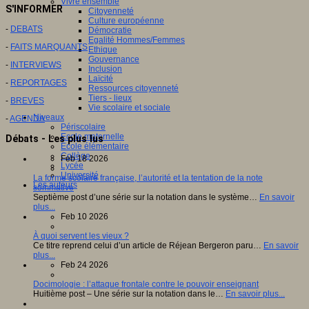
Vivre ensemble
S'INFORMER
Citoyenneté
Culture européenne
-
DEBATS
Démocratie
Egalité Hommes/Femmes
-
FAITS MARQUANTS
Ethique
Gouvernance
-
INTERVIEWS
Inclusion
Laïcité
-
REPORTAGES
Ressources citoyenneté
Tiers - lieux
-
BREVES
Vie scolaire et sociale
Niveaux
-
AGENDA
Périscolaire
Ecole maternelle
Débats - Les plus lus
Ecole élémentaire
Collège
Feb 18 2026
Lycée
Université
La forme scolaire française, l’autorité et la tentation de la note
Les auteurs
sommative
Septième post d’une série sur la notation dans le système…
En savoir
plus...
Feb 10 2026
À quoi servent les vieux ?
Ce titre reprend celui d’un article de Réjean Bergeron paru…
En savoir
plus...
Feb 24 2026
Docimologie : l’attaque frontale contre le pouvoir enseignant
Huitième post – Une série sur la notation dans le…
En savoir plus...