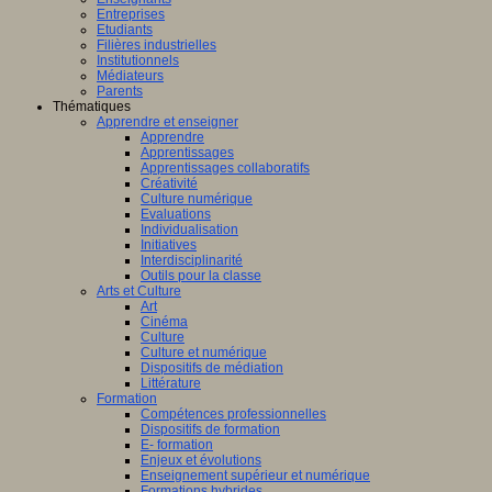
Entreprises
Etudiants
Filières industrielles
Institutionnels
Médiateurs
Parents
Thématiques
Apprendre et enseigner
Apprendre
Apprentissages
Apprentissages collaboratifs
Créativité
Culture numérique
Evaluations
Individualisation
Initiatives
Interdisciplinarité
Outils pour la classe
Arts et Culture
Art
Cinéma
Culture
Culture et numérique
Dispositifs de médiation
Littérature
Formation
Compétences professionnelles
Dispositifs de formation
E- formation
Enjeux et évolutions
Enseignement supérieur et numérique
Formations hybrides