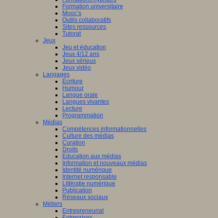
Formation universitaire
Mooc’s
Outils collaboratifs
Sites ressources
Tutorat
Jeux
Jeu et éducation
Jeux 4/12 ans
Jeux sérieux
Jeux vidéo
Langages
Ecriture
Humour
Langue orale
Langues vivantes
Lecture
Programmation
Médias
Compétences informationnelles
Culture des médias
Curation
Droits
Education aux médias
Information et nouveaux médias
Identité numérique
Internet responsable
Littératie numérique
Publication
Réseaux sociaux
Métiers
Entrepreneuriat
Entreprises