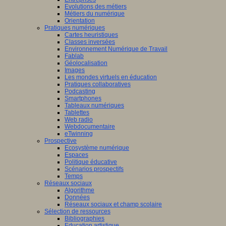
Evolutions des métiers
Métiers du numérique
Orientation
Pratiques numériques
Cartes heuristiques
Classes inversées
Environnement Numérique de Travail
Fablab
Géolocalisation
Images
Les mondes virtuels en éducation
Pratiques collaboratives
Podcasting
Smartphones
Tableaux numériques
Tablettes
Web radio
Webdocumentaire
eTwinning
Prospective
Ecosystème numérique
Espaces
Politique éducative
Scénarios prospectifs
Temps
Réseaux sociaux
Algorithme
Données
Réseaux sociaux et champ scolaire
Sélection de ressources
Bibliographies
Education artistique