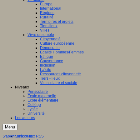
Europe
International
Régions
Ruralité
Territoires et projets
Tiers lieux
Villes
Vivre ensemble
Citoyenneté
Culture européenne
Démocratie
Egalité Hommes/Femmes
Ethique
Gouvernance
Inclusion
Laïcité
Ressources citoyenneté
Tiers - lieux
Vie scolaire et sociale
Niveaux
Périscolaire
Ecole maternelle
Ecole élémentaire
Collège
Lycée
Université
Les auteurs
Menu
S'abonner à ce flux RSS
S'informer