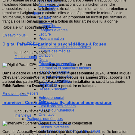
Elle présente de nouvelles translations, concept préféré à traduction comme
Jeux 4/12 ans
l’explique Romain Menini : « ces translations qui s’attachent à rendre
Jeux sérieux
accessibles l’esprit et la lettre du texte rabelaisien, n’ont aucune prétention à
Jeux vidéo
remplacer l’original : au contraire, elles visent à permettre le retour à cette
Langages
source vive, supérieure et inimitable, en proposant au lecteur peu familier du
Ecriture
français de la Renaissance – et a fortiori du tour artiste que lui a donné
Humour
[2]
Langue orale
Rabelais- un accès indirect. »
.
Langues vivantes
Lecture
En savoir plus...
Programmation
Médias
Digital ParadICE, patinoire psychédélique à Rouen
Compétences informationnelles
Culture des médias
lundi, 04 mars 2024
Curation
Fait marquant
Droits
Education aux médias
Information et nouveaux médias
Identité numérique
Dans le cadre du Festival Normandie Impressionniste 2024, l’artiste Miguel
Internet responsable
Chevalier, pionnier de l’art numérique depuis les années 1980, apporte l’art
Littératie numérique
au bout des patins.
Digital ParadICE
, son installation
in situ
à la patinoire
Publication
Édith-Ballester à Rouen, rend l’art populaire et ludique.
Réseaux sociaux
Métiers
En savoir plus...
Entrepreneuriat
Entreprises
Interview : Corentin Apparailly, altiste et compositeur
Evolutions des métiers
Métiers du numérique
lundi, 19 février 2024
Orientation
Interviews
Pratiques numériques
Cartes heuristiques
Classes inversées
Environnement Numérique de Travail
Corentin Apparailly débute la musique dès l’âge de quatre ans. De formation