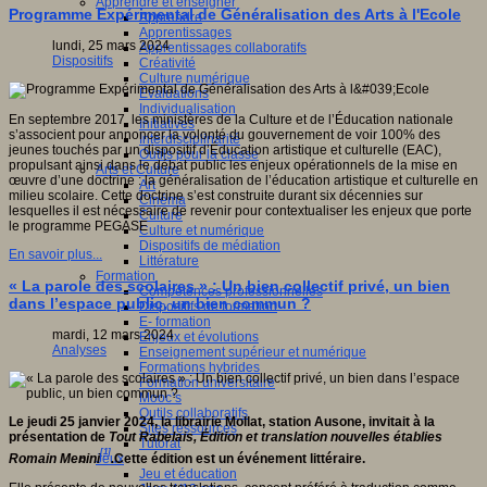
Apprendre et enseigner
Programme Expérimental de Généralisation des Arts à l'Ecole
Apprendre
Apprentissages
lundi, 25 mars 2024
Apprentissages collaboratifs
Dispositifs
Créativité
Culture numérique
Evaluations
Individualisation
En septembre 2017, les ministères de la Culture et de l’Éducation nationale
Initiatives
s’associent pour annoncer la volonté du gouvernement de voir 100% des
Interdisciplinarité
jeunes touchés par un dispositif d’Éducation artistique et culturelle (EAC),
Outils pour la classe
propulsant ainsi dans le débat public les enjeux opérationnels de la mise en
Arts et Culture
œuvre d’une doctrine : la généralisation de l’éducation artistique et culturelle en
Art
milieu scolaire. Cette doctrine s’est construite durant six décennies sur
Cinéma
lesquelles il est nécessaire de revenir pour contextualiser les enjeux que porte
Culture
le programme PEGASE
Culture et numérique
Dispositifs de médiation
En savoir plus...
Littérature
Formation
« La parole des scolaires » : Un bien collectif privé, un bien
Compétences professionnelles
dans l’espace public, un bien commun ?
Dispositifs de formation
E- formation
mardi, 12 mars 2024
Enjeux et évolutions
Analyses
Enseignement supérieur et numérique
Formations hybrides
Formation universitaire
Mooc’s
Outils collaboratifs
Le jeudi 25 janvier 2024, la librairie Mollat, station Ausone, invitait à la
Sites ressources
présentation de
Tout Rabelais, Édition et translation nouvelles établies
Tutorat
[1]
Jeux
Romain Menini
.
Cette édition est un événement littéraire.
Jeu et éducation