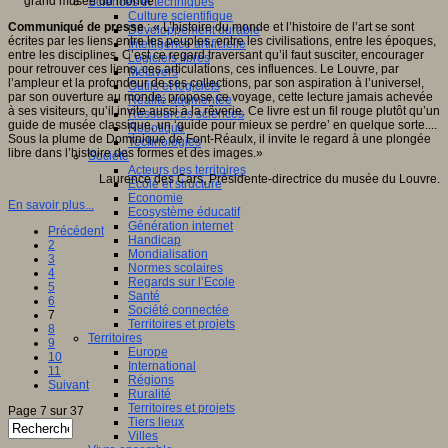
Sciences et techniques
Culture scientifique
Communiqué de presse
: « L’histoire du monde et l’histoire de l’art se sont
Développement durable
écrites par les liens entre les peuples, entre les civilisations, entre les époques,
Intelligence artificielle
entre les disciplines. C’est ce regard traversant qu’il faut susciter, encourager
Logiciels libres
pour retrouver ces liens, ces articulations, ces influences. Le Louvre, par
Métavers
l’ampleur et la profondeur de ses collections, par son aspiration à l’universel,
Outils et logiciels
par son ouverture au monde, propose ce voyage, cette lecture jamais achevée
Réalité augmentée
à ses visiteurs, qu’il invite aussi à la rêverie. Ce livre est un fil rouge plutôt qu’un
Ressources sciences
guide de musée classique, un ‘guide pour mieux se perdre’ en quelque sorte....
Robotique
Sous la plume de Dominique de Font-Réaulx, il invite le regard à une plongée
Technologies
libre dans l’histoire des formes et des images.»
Société
Acteurs des territoires
Laurence des Cars, Présidente-directrice du musée du Louvre.
Ecole et structure
Economie
En savoir plus...
Ecosystème éducatif
Génération internet
Précédent
Handicap
2
Mondialisation
3
Normes scolaires
4
Regards sur l’Ecole
5
Santé
6
Société connectée
7
Territoires et projets
8
Territoires
9
Europe
10
International
11
Régions
Suivant
Ruralité
Territoires et projets
Page 7 sur 37
Tiers lieux
Villes