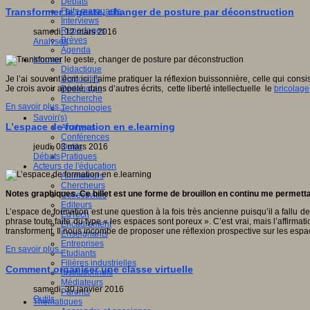
Débats
Faits marquants
Transformer le geste, changer de posture par déconstruction
Interviews
Reportages
samedi, 12 mars 2016
Brèves
Analyses
Agenda
Innover
Didactique
Dispositifs
Je l’ai souvent écrit ici, j’aime pratiquer la réflexion buissonnière, celle qui co
Pédagogie
Je crois avoir appelé, dans d’autres écrits, cette liberté intellectuelle le
bricolage
Recherche
En savoir plus...
Technologies
Savoir(s)
L’espace de formation en e.learning
Analyses
Conférences
Outils
jeudi, 03 mars 2016
Pratiques
Débats
Acteurs de l'éducation
Animateurs
Chercheurs
Notes graphiques. Ce billet est une forme de brouillon en continu me permettan
Collectivités
Editeurs
L’espace de formation est une question à la fois très ancienne puisqu’il a fallu 
EdTech
phrase toute faite du type « les espaces sont poreux ». C’est vrai, mais l’affirm
Encadrement
transforment. Il nous incombe de proposer une réflexion prospective sur les espa
Enseignants
Entreprises
En savoir plus...
Etudiants
Filières industrielles
Comment organiser une classe virtuelle
Institutionnels
Médiateurs
samedi, 30 janvier 2016
Parents
Outils
Thématiques