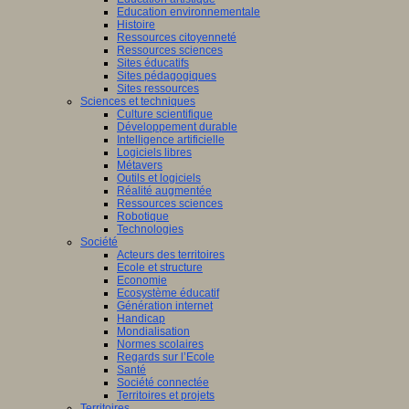
Education environnementale
Histoire
Ressources citoyenneté
Ressources sciences
Sites éducatifs
Sites pédagogiques
Sites ressources
Sciences et techniques
Culture scientifique
Développement durable
Intelligence artificielle
Logiciels libres
Métavers
Outils et logiciels
Réalité augmentée
Ressources sciences
Robotique
Technologies
Société
Acteurs des territoires
Ecole et structure
Economie
Ecosystème éducatif
Génération internet
Handicap
Mondialisation
Normes scolaires
Regards sur l’Ecole
Santé
Société connectée
Territoires et projets
Territoires