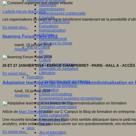
Apprendre et enseigner
Apprendre
Apprentissages
L’article mis en diaporama.
Apprentissages collaboratifs
Créativité
Les organisateurs de cours en ligne bénéficient maintenant de la possibilité d’utili
Culture numérique
Evaluations
En savoir plus...
Individualisation
Initiatives
Ilearning Forum Paris 2016
Interdisciplinarité
Outils pour la classe
mardi, 19 janvier 2016
Arts et Culture
Agenda
Art
Cinéma
Culture
Culture et numérique
26 ET 27 JANVIER 2016 - ESPACE CHAMPERRET - PARIS - HALL A - ACCÈS
Dispositifs de médiation
Littérature
En savoir plus...
Formation
Compétences professionnelles
Adaptative learning et les limites de l’hyperindividualisation en
Dispositifs de formation
E- formation
lundi, 18 janvier 2016
Enjeux et évolutions
Analyses
Enseignement supérieur et numérique
Formations hybrides
Formation universitaire
Mooc’s
Article de
Marc Dennery
publié sur C-Campus le Blog de formation en entreprise.
Outils collaboratifs
Sites ressources
Une nouvelle tendance venant des Etats-Unis semble débarquer dans le petit monde
Tutorat
analytics, votre ordinateur peut tout savoir sur vos questionnements, vos recherc
Jeux
En savoir plus...
Jeu et éducation