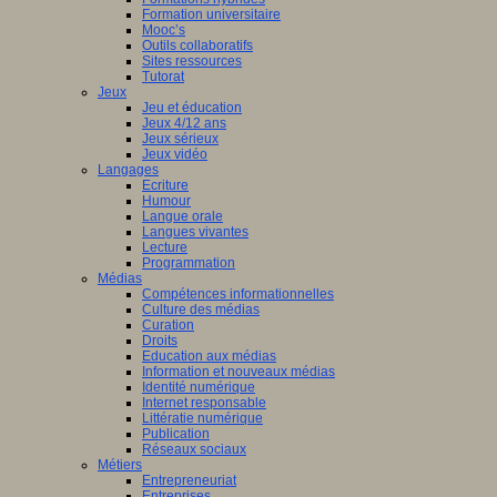
Formation universitaire
Mooc’s
Outils collaboratifs
Sites ressources
Tutorat
Jeux
Jeu et éducation
Jeux 4/12 ans
Jeux sérieux
Jeux vidéo
Langages
Ecriture
Humour
Langue orale
Langues vivantes
Lecture
Programmation
Médias
Compétences informationnelles
Culture des médias
Curation
Droits
Education aux médias
Information et nouveaux médias
Identité numérique
Internet responsable
Littératie numérique
Publication
Réseaux sociaux
Métiers
Entrepreneuriat
Entreprises