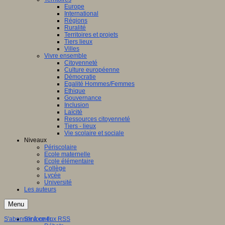
Europe
International
Régions
Ruralité
Territoires et projets
Tiers lieux
Villes
Vivre ensemble
Citoyenneté
Culture européenne
Démocratie
Egalité Hommes/Femmes
Ethique
Gouvernance
Inclusion
Laïcité
Ressources citoyenneté
Tiers - lieux
Vie scolaire et sociale
Niveaux
Périscolaire
Ecole maternelle
Ecole élémentaire
Collège
Lycée
Université
Les auteurs
Menu
S'abonner à ce flux RSS
S'informer