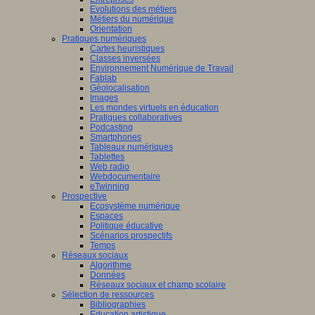
Evolutions des métiers
Métiers du numérique
Orientation
Pratiques numériques
Cartes heuristiques
Classes inversées
Environnement Numérique de Travail
Fablab
Géolocalisation
Images
Les mondes virtuels en éducation
Pratiques collaboratives
Podcasting
Smartphones
Tableaux numériques
Tablettes
Web radio
Webdocumentaire
eTwinning
Prospective
Ecosystème numérique
Espaces
Politique éducative
Scénarios prospectifs
Temps
Réseaux sociaux
Algorithme
Données
Réseaux sociaux et champ scolaire
Sélection de ressources
Bibliographies
Education artistique