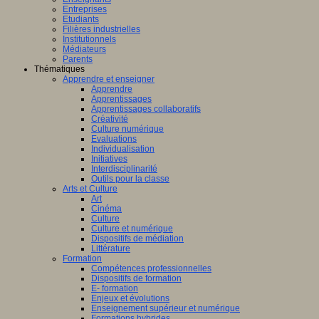
Entreprises
Etudiants
Filières industrielles
Institutionnels
Médiateurs
Parents
Thématiques
Apprendre et enseigner
Apprendre
Apprentissages
Apprentissages collaboratifs
Créativité
Culture numérique
Evaluations
Individualisation
Initiatives
Interdisciplinarité
Outils pour la classe
Arts et Culture
Art
Cinéma
Culture
Culture et numérique
Dispositifs de médiation
Littérature
Formation
Compétences professionnelles
Dispositifs de formation
E- formation
Enjeux et évolutions
Enseignement supérieur et numérique
Formations hybrides