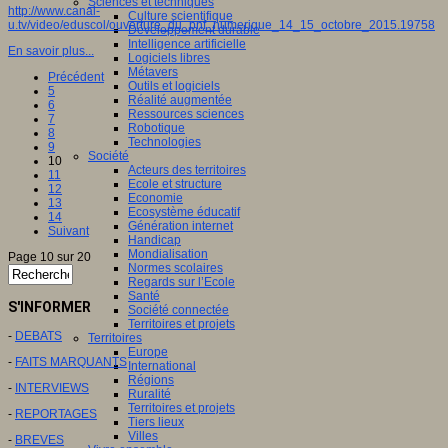
Sciences et techniques
http://www.canal-
Culture scientifique
u.tv/video/eduscol/ouverture_du_pnf_numerique_14_15_octobre_2015.19758
Développement durable
Intelligence artificielle
En savoir plus...
Logiciels libres
Métavers
Précédent
Outils et logiciels
5
Réalité augmentée
6
Ressources sciences
7
Robotique
8
Technologies
9
Société
10
Acteurs des territoires
11
Ecole et structure
12
Economie
13
Ecosystème éducatif
14
Génération internet
Suivant
Handicap
Mondialisation
Page 10 sur 20
Normes scolaires
Regards sur l’Ecole
Santé
S'INFORMER
Société connectée
Territoires et projets
-
DEBATS
Territoires
Europe
-
FAITS MARQUANTS
International
Régions
-
INTERVIEWS
Ruralité
Territoires et projets
-
REPORTAGES
Tiers lieux
Villes
-
BREVES