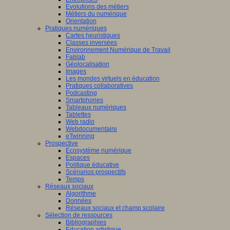
Evolutions des métiers
Métiers du numérique
Orientation
Pratiques numériques
Cartes heuristiques
Classes inversées
Environnement Numérique de Travail
Fablab
Géolocalisation
Images
Les mondes virtuels en éducation
Pratiques collaboratives
Podcasting
Smartphones
Tableaux numériques
Tablettes
Web radio
Webdocumentaire
eTwinning
Prospective
Ecosystème numérique
Espaces
Politique éducative
Scénarios prospectifs
Temps
Réseaux sociaux
Algorithme
Données
Réseaux sociaux et champ scolaire
Sélection de ressources
Bibliographies
Education artistique