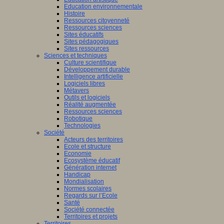
Education environnementale
Histoire
Ressources citoyenneté
Ressources sciences
Sites éducatifs
Sites pédagogiques
Sites ressources
Sciences et techniques
Culture scientifique
Développement durable
Intelligence artificielle
Logiciels libres
Métavers
Outils et logiciels
Réalité augmentée
Ressources sciences
Robotique
Technologies
Société
Acteurs des territoires
Ecole et structure
Economie
Ecosystème éducatif
Génération internet
Handicap
Mondialisation
Normes scolaires
Regards sur l’Ecole
Santé
Société connectée
Territoires et projets
Territoires