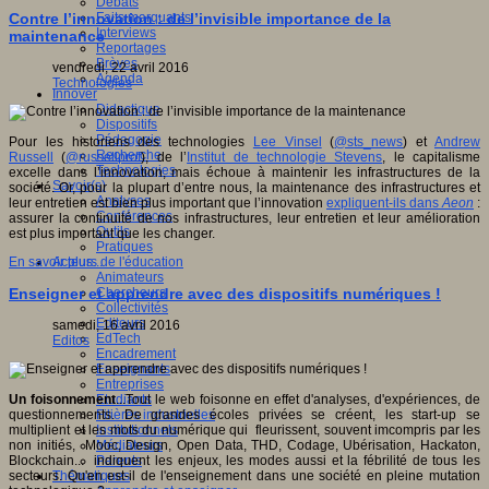
Débats
Faits marquants
Contre l’innovation : de l’invisible importance de la
Interviews
maintenance
Reportages
Brèves
vendredi, 22 avril 2016
Agenda
Technologies
Innover
Didactique
Dispositifs
Pédagogie
Pour les historiens des technologies
Lee Vinsel
(
@sts_news
) et
Andrew
Recherche
Russell
(
@russellprof
), de l’
Institut de technologie Stevens
, le capitalisme
Technologies
excelle dans l’innovation, mais échoue à maintenir les infrastructures de la
Savoir(s)
société. Or, pour la plupart d’entre nous, la maintenance des infrastructures et
Analyses
leur entretien est bien plus important que l’innovation
expliquent-ils dans
Aeon
:
Conférences
assurer la continuité de nos infrastructures, leur entretien et leur amélioration
Outils
est plus important que les changer.
Pratiques
Acteurs de l'éducation
En savoir plus...
Animateurs
Chercheurs
Enseigner et apprendre avec des dispositifs numériques !
Collectivités
Editeurs
samedi, 16 avril 2016
EdTech
Editos
Encadrement
Enseignants
Entreprises
Etudiants
Un foisonnement
...Tout le web foisonne en effet d'analyses, d'expériences, de
Filières industrielles
questionnements. De grandes écoles privées se créent, les start-up se
Institutionnels
multiplient et les mots du numérique qui fleurissent, souvent imcompris par les
Médiateurs
non initiés, Mooc, Design, Open Data, THD, Codage, Ubérisation, Hackaton,
Parents
Blockchain... indiquent les enjeux, les modes aussi et la fébrilité de tous les
Thématiques
secteurs. Qu'en est-il de l'enseignement dans une société en pleine mutation