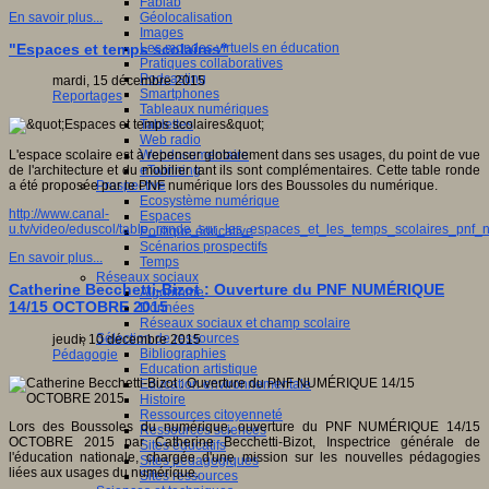
Fablab
Géolocalisation
En savoir plus...
Images
Les mondes virtuels en éducation
"Espaces et temps scolaires"
Pratiques collaboratives
Podcasting
mardi, 15 décembre 2015
Smartphones
Reportages
Tableaux numériques
Tablettes
Web radio
Webdocumentaire
L'espace scolaire est à repenser globalement dans ses usages, du point de vue
eTwinning
de l'architecture et du mobilier tant ils sont complémentaires. Cette table ronde
Prospective
a été proposée par le PNF numérique lors des Boussoles du numérique.
Ecosystème numérique
http://www.canal-
Espaces
u.tv/video/eduscol/table_ronde_sur_les_espaces_et_les_temps_scolaires_pn
Politique éducative
Scénarios prospectifs
En savoir plus...
Temps
Réseaux sociaux
Catherine Becchetti-Bizot : Ouverture du PNF NUMÉRIQUE
Algorithme
14/15 OCTOBRE 2015
Données
Réseaux sociaux et champ scolaire
Sélection de ressources
jeudi, 10 décembre 2015
Bibliographies
Pédagogie
Education artistique
Education environnementale
Histoire
Ressources citoyenneté
Lors des Boussoles du numérique, ouverture du PNF NUMÉRIQUE 14/15
Ressources sciences
OCTOBRE 2015 par Catherine Becchetti-Bizot, Inspectrice générale de
Sites éducatifs
l'éducation nationale, chargée d'une mission sur les nouvelles pédagogies
Sites pédagogiques
liées aux usages du numérique.
Sites ressources