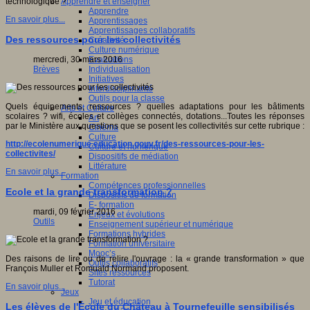
Apprendre et enseigner
technologique ?
Apprendre
En savoir plus...
Apprentissages
Apprentissages collaboratifs
Des ressources pour les collectivités
Créativité
Culture numérique
Evaluations
mercredi, 30 mars 2016
Individualisation
Brèves
Initiatives
Interdisciplinarité
Outils pour la classe
Quels équipements, ressources ? quelles adaptations pour les bâtiments
Arts et Culture
scolaires ? wifi, écoles et collèges connectés, dotations...Toutes les réponses
Art
par le Ministère aux questions que se posent les collectivités sur cette rubrique :
Cinéma
Culture
http://ecolenumerique.education.gouv.fr/des-ressources-pour-les-
Culture et numérique
collectivites/
Dispositifs de médiation
Littérature
En savoir plus...
Formation
Compétences professionnelles
Ecole et la grande transformation ?
Dispositifs de formation
E- formation
mardi, 09 février 2016
Enjeux et évolutions
Outils
Enseignement supérieur et numérique
Formations hybrides
Formation universitaire
Mooc’s
Des raisons de lire ou de relire l'ouvrage : la « grande transformation » que
Outils collaboratifs
François Muller et Romuald Normand proposent.
Sites ressources
Tutorat
En savoir plus...
Jeux
Jeu et éducation
Les élèves de l'École du Château à Tournefeuille sensibilisés