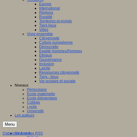
Europe
International
Régions
Ruralité
Territoires et projets
Tiers lieux
Villes
Vivre ensemble
Citoyenneté
Culture européenne
Démocratie
Egalité Hommes/Femmes
Ethique
Gouvernance
Inclusion
Laïcité
Ressources citoyenneté
Tiers - lieux
Vie scolaire et sociale
Niveaux
Périscolaire
Ecole maternelle
Ecole élémentaire
Collège
Lycée
Université
Les auteurs
Menu
S'abonner à ce flux RSS
S'informer