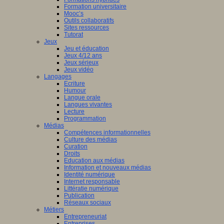
Formation universitaire
Mooc’s
Outils collaboratifs
Sites ressources
Tutorat
Jeux
Jeu et éducation
Jeux 4/12 ans
Jeux sérieux
Jeux vidéo
Langages
Ecriture
Humour
Langue orale
Langues vivantes
Lecture
Programmation
Médias
Compétences informationnelles
Culture des médias
Curation
Droits
Education aux médias
Information et nouveaux médias
Identité numérique
Internet responsable
Littératie numérique
Publication
Réseaux sociaux
Métiers
Entrepreneuriat
Entreprises