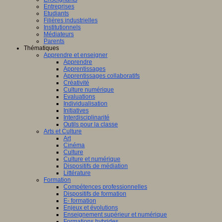
Entreprises
Etudiants
Filières industrielles
Institutionnels
Médiateurs
Parents
Thématiques
Apprendre et enseigner
Apprendre
Apprentissages
Apprentissages collaboratifs
Créativité
Culture numérique
Evaluations
Individualisation
Initiatives
Interdisciplinarité
Outils pour la classe
Arts et Culture
Art
Cinéma
Culture
Culture et numérique
Dispositifs de médiation
Littérature
Formation
Compétences professionnelles
Dispositifs de formation
E- formation
Enjeux et évolutions
Enseignement supérieur et numérique
Formations hybrides