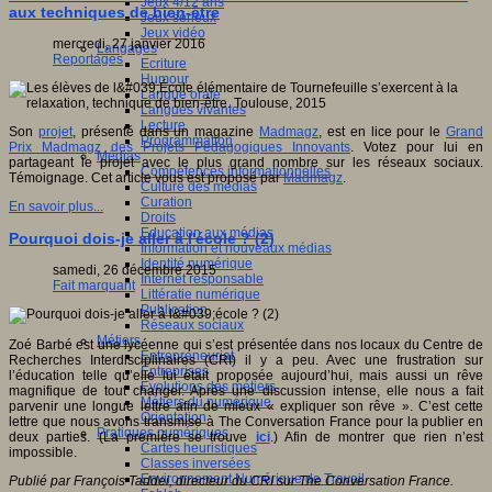
Jeux 4/12 ans
aux techniques de bien-être
Jeux sérieux
Jeux vidéo
mercredi, 27 janvier 2016
Langages
Reportages
Ecriture
Humour
Langue orale
Langues vivantes
Lecture
Son
projet
, présenté dans un magazine
Madmagz
, est en lice pour le
Grand
Programmation
Prix Madmagz des Projets Pédagogiques Innovants
. Votez pour lui en
Médias
partageant le projet avec le plus grand nombre sur les réseaux sociaux.
Compétences informationnelles
Témoignage. Cet article vous est proposé par
Madmagz
.
Culture des médias
Curation
En savoir plus...
Droits
Education aux médias
Pourquoi dois-je aller à l'école ? (2)
Information et nouveaux médias
Identité numérique
samedi, 26 décembre 2015
Internet responsable
Fait marquant
Littératie numérique
Publication
Réseaux sociaux
Métiers
Zoé Barbé est une lycéenne qui s’est présentée dans nos locaux du Centre de
Entrepreneuriat
Recherches Interdisciplinaires (CRI) il y a peu. Avec une frustration sur
Entreprises
l’éducation telle qu’elle lui était proposée aujourd’hui, mais aussi un rêve
Evolutions des métiers
magnifique de tout changer. Après une discussion intense, elle nous a fait
Métiers du numérique
parvenir une longue lettre afin de mieux « expliquer son rêve ». C’est cette
Orientation
lettre que nous avons transmise à The Conversation France pour la publier en
Pratiques numériques
deux parties. (La première se trouve
ici
.) Afin de montrer que rien n’est
Cartes heuristiques
impossible.
Classes inversées
Environnement Numérique de Travail
Publié par François Taddei, directeur du CRI sur The Conversation France.