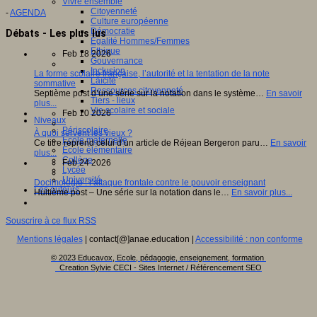
Vivre ensemble
Citoyenneté
-
AGENDA
Culture européenne
Démocratie
Débats - Les plus lus
Egalité Hommes/Femmes
Ethique
Feb 18 2026
Gouvernance
Inclusion
La forme scolaire française, l’autorité et la tentation de la note
Laïcité
sommative
Ressources citoyenneté
Septième post d’une série sur la notation dans le système…
En savoir
Tiers - lieux
plus...
Vie scolaire et sociale
Feb 10 2026
Niveaux
Périscolaire
À quoi servent les vieux ?
Ecole maternelle
Ce titre reprend celui d’un article de Réjean Bergeron paru…
En savoir
Ecole élémentaire
plus...
Collège
Feb 24 2026
Lycée
Université
Docimologie : l’attaque frontale contre le pouvoir enseignant
Les auteurs
Huitième post – Une série sur la notation dans le…
En savoir plus...
Souscrire à ce flux RSS
Mentions légales
| contact[@]anae.education |
Accessibilité : non conforme
© 2023 Educavox, Ecole, pédagogie, enseignement, formation
Creation Sylvie CECI - Sites Internet / Référencement SEO