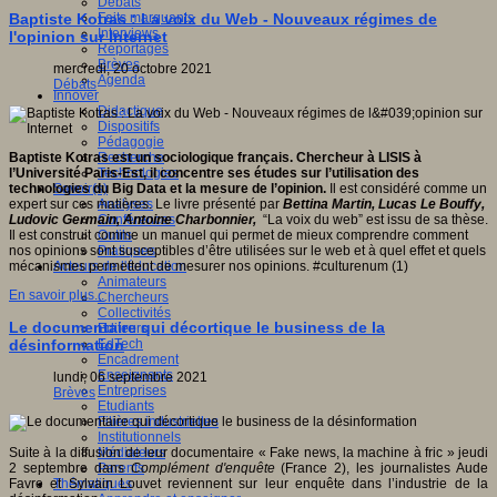
Débats
Faits marquants
Baptiste Kotras : La voix du Web - Nouveaux régimes de
Interviews
l'opinion sur Internet
Reportages
Brèves
mercredi, 20 octobre 2021
Agenda
Débats
Innover
Didactique
Dispositifs
Pédagogie
Recherche
Baptiste Kotras est un sociologique français. Chercheur à LISIS à
Technologies
l’Université Paris-Est, il concentre ses études sur l’utilisation des
Savoir(s)
technologies du Big Data et la mesure de l’opinion.
Il est considéré comme un
Analyses
expert sur ces matières. Le livre présenté par
Bettina Martin, Lucas Le Bouffy,
Conférences
Ludovic Germain, Antoine Charbonnier,
“La voix du web” est issu de sa thèse.
Outils
Il est construit comme un manuel qui permet de mieux comprendre comment
Pratiques
nos opinions sont susceptibles d’être utilisées sur le web et à quel effet et quels
Acteurs de l'éducation
mécanismes permettent de mesurer nos opinions. #culturenum (1)
Animateurs
En savoir plus...
Chercheurs
Collectivités
Le documentaire qui décortique le business de la
Editeurs
EdTech
désinformation
Encadrement
Enseignants
lundi, 06 septembre 2021
Entreprises
Brèves
Etudiants
Filières industrielles
Institutionnels
Médiateurs
Suite à la diffusion de leur documentaire « Fake news, la machine à fric » jeudi
Parents
2 septembre dans
Complément d'enquête
(France 2), les journalistes Aude
Thématiques
Favre et Sylvain Louvet reviennent sur leur enquête dans l’industrie de la