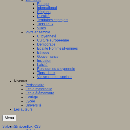
Europe
International
Régions
Ruralité
Territoires et projets
Tiers lieux
Villes
Vivre ensemble
Citoyenneté
Culture européenne
Démocratie
Egalité Hommes/Femmes
Ethique
Gouvernance
Inclusion
Laïcité
Ressources citoyenneté
Tiers - lieux
Vie scolaire et sociale
Niveaux
Périscolaire
Ecole maternelle
Ecole élémentaire
Collège
Lycée
Université
Les auteurs
Menu
S'abonner à ce flux RSS
S'informer