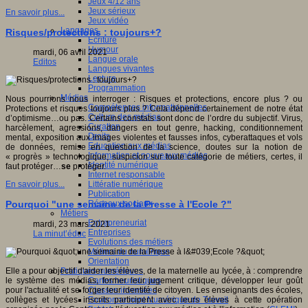
Jeux 4/12 ans
Jeux sérieux
En savoir plus...
Jeux vidéo
Langages
Risques/protections : toujours+?
Ecriture
Humour
mardi, 06 avril 2021
Langue orale
Editos
Langues vivantes
Lecture
Programmation
Médias
Nous pourrions nous interroger : Risques et protections, encore plus ? ou
Compétences informationnelles
Protections et risques toujours plus ? Cela dépend certainement de notre état
Culture des médias
d’optimisme…ou pas. Certains constats sont donc de l’ordre du subjectif. Virus,
Curation
harcèlement, agressions, dangers en tout genre, hacking, conditionnement
Droits
mental, exposition aux images violentes et fausses infos, cyberattaques et vols
Education aux médias
de données, remise en question de la science, doutes sur la notion de
Information et nouveaux médias
« progrès » technologique, suspicion sur toute catégorie de métiers, certes, il
Identité numérique
faut protéger…
se
protéger.
Internet responsable
Littératie numérique
En savoir plus...
Publication
Réseaux sociaux
Pourquoi "une semaine de la Presse à l'Ecole ?"
Métiers
Entrepreneuriat
mardi, 23 mars 2021
Entreprises
La minut’éduc
Evolutions des métiers
Métiers du numérique
Orientation
Pratiques numériques
Elle a pour objectif d'aider les élèves, de la maternelle au lycée, à : comprendre
Cartes heuristiques
le système des médias, former leur jugement critique, développer leur goût
Classes inversées
pour l'actualité et se forger leur identité de citoyen. Les enseignants des écoles,
Environnement Numérique de Travail
collèges et lycées inscrits participent avec leurs élèves à cette opération