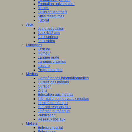
Formation universitaire
Mooc’s
Outils collaboratifs
Sites ressources
Tutorat
Jeux
Jeu et éducation
Jeux 4/12 ans
Jeux sérieux
Jeux vidéo
Langages
Ecriture
Humour
Langue orale
Langues vivantes
Lecture
Programmation
Médias
Compétences informationnelles
Culture des médias
Curation
Droits
Education aux médias
Information et nouveaux médias
Identité numérique
Internet responsable
Littératie numérique
Publication
Réseaux sociaux
Métiers
Entrepreneuriat
Entreprises