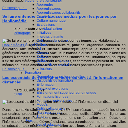
Apprendre et enseigner
désinformation.
Apprendre
En savoir plus...
Apprentissages
Apprentissages collaboratifs
Se faire entendre : une trousse médias pour les jeunes par
Créativité
Culture numérique
Habilomédia
Evaluations
Individualisation
jeudi, 12 août 2021
Initiatives
Pédagogie
Interdisciplinarité
Outils pour la classe
Arts et Culture
HabiloMédias
,
Organisme communautaire, principal organisme canadien en
Art
éducation aux médias et littératie numérique appuie la formation d’une
Cinéma
génération calée en médias ! Voici leur trousse d’outils conçue pour aider les
Culture
jeunes à comprendre comment fonctionne l’industrie de l’information, pourquoi
Culture et numérique
il existe des stéréotypes touchant les jeunes, et comment ils peuvent utiliser les
Dispositifs de médiation
médias pour faire entendre les voix et les histoires positives des jeunes.
Littérature
En savoir plus...
Formation
Compétences professionnelles
Les essentiels de l’éducation aux médias et à l’information en
Dispositifs de formation
distanciel
E- formation
Enjeux et évolutions
mardi, 06 avril 2021
Enseignement supérieur et numérique
Outils
Formations hybrides
Formation universitaire
Mooc’s
Outils collaboratifs
Dans le contexte sanitaire actuel, le CLEMI, son réseau en académies et ses
Sites ressources
partenaires proposent formations, ressources, outils…100% en ligne aux
Tutorat
enseignants pour mener leurs enseignements en éducation aux médias et à
Jeux
l’information avec leurs élèves à distance, aux parents pour mener des activités
Jeu et éducation
en éducation aux médias et à l’information avec leurs enfants à la maison.