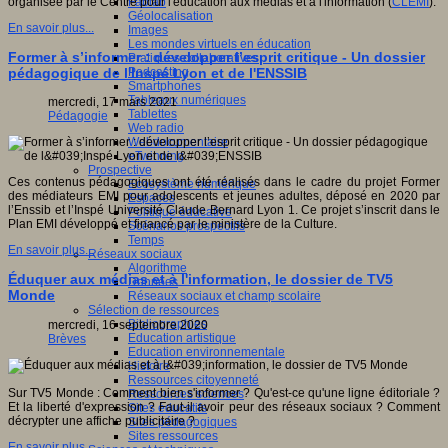
Fablab
organisée par le Centre pour l'éducation aux médias et à l'information (
CLEMI
).
Géolocalisation
En savoir plus...
Images
Les mondes virtuels en éducation
Former à s’informer : développer l’esprit critique - Un dossier
Pratiques collaboratives
Podcasting
pédagogique de l'Inspé Lyon et de l'ENSSIB
Smartphones
Tableaux numériques
mercredi, 17 mars 2021
Tablettes
Pédagogie
Web radio
Webdocumentaire
eTwinning
Prospective
Ces contenus pédagogiques ont été réalisés dans le cadre du projet Former
Ecosystème numérique
des médiateurs EMI pour adolescents et jeunes adultes, déposé en 2020 par
Espaces
l’Enssib et l’Inspé Université Claude Bernard Lyon 1. Ce projet s’inscrit dans le
Politique éducative
Plan EMI développé et financé par le ministère de la Culture.
Scénarios prospectifs
Temps
En savoir plus...
Réseaux sociaux
Algorithme
Éduquer aux médias et à l'information, le dossier de TV5
Données
Monde
Réseaux sociaux et champ scolaire
Sélection de ressources
Bibliographies
mercredi, 16 septembre 2020
Education artistique
Brèves
Education environnementale
Histoire
Ressources citoyenneté
Sur TV5 Monde : Comment bien s'informer ? Qu'est-ce qu'une ligne éditoriale ?
Ressources sciences
Et la liberté d'expression ? Faut-il avoir peur des réseaux sociaux ? Comment
Sites éducatifs
décrypter une affiche publicitaire ?
Sites pédagogiques
Sites ressources
En savoir plus...