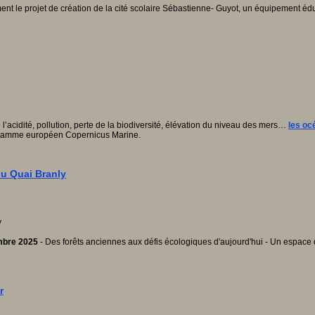
nt le projet de création de la cité scolaire Sébastienne- Guyot, un équipement éd
’acidité, pollution, perte de la biodiversité, élévation du niveau des mers…
les oc
rogramme européen Copernicus Marine.
u Quai Branly
embre 2025
- Des forêts anciennes aux défis écologiques d'aujourd'hui - Un espace de
r