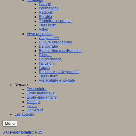
Europe
International
Régions
Ruralité
Territoires et projets
Tiers lieux
Villes
Vivre ensemble
Citoyenneté
Culture européenne
Démocratie
Egalité Hommes/Femmes
Ethique
Gouvernance
Inclusion
Laïcité
Ressources citoyenneté
Tiers - lieux
Vie scolaire et sociale
Niveaux
Périscolaire
Ecole maternelle
Ecole élémentaire
Collège
Lycée
Université
Les auteurs
Menu
S'abonner à ce flux RSS
S'informer