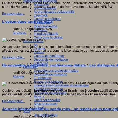
Apprendre et enseigner
Le Département des Yvelines et la commune de Sartrouville ont mené conjointeme
Apprendre
cadre du Nouveau Programme National de Renouvellement Urbain (NPNRU).
Apprentissages
Apprentissages collaboratifs
En savoir plus...
Créativité
Culture numérique
L’océan dans tous ses états
Evaluations
Individualisation
samedi, 15 novembre 2025
Initiatives
Analyses
Interdisciplinarité
Outils pour la classe
Arts et Culture
Art
Accumulation de chaleur, hausse de la température de surface, accroissement de l
Cinéma
affectés par les activités humaines, comme le constate le dernier rapport du p
Culture
Culture et numérique
En savoir plus...
Dispositifs de médiation
Littérature
De novembre à décembre, conférences-débats : Les dialogues d
Formation
Compétences professionnelles
lundi, 06 octobre 2025
Dispositifs de formation
Agenda
E- formation
Enjeux et évolutions
Enseignement supérieur et numérique
Formations hybrides
Conférences-débats -
Les dialogues du Quai Branly - du 9 octobre au 18 déc
Formation universitaire
par
Xavier Mauduit
et
Julie Gacon
-
Les jeudis de 19h30 à 21h en accès libre
Mooc’s
Outils collaboratifs
En savoir plus...
Sites ressources
Tutorat
Journée internationale du panda roux : un rendez-vous pour agi
Jeux
Jeu et éducation
vendredi, 19 septembre 2025