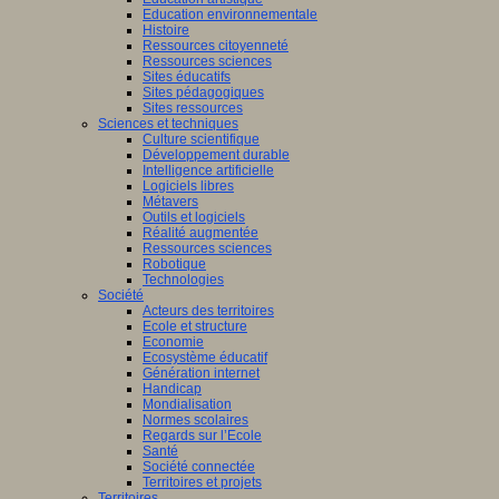
Education environnementale
Histoire
Ressources citoyenneté
Ressources sciences
Sites éducatifs
Sites pédagogiques
Sites ressources
Sciences et techniques
Culture scientifique
Développement durable
Intelligence artificielle
Logiciels libres
Métavers
Outils et logiciels
Réalité augmentée
Ressources sciences
Robotique
Technologies
Société
Acteurs des territoires
Ecole et structure
Economie
Ecosystème éducatif
Génération internet
Handicap
Mondialisation
Normes scolaires
Regards sur l’Ecole
Santé
Société connectée
Territoires et projets
Territoires