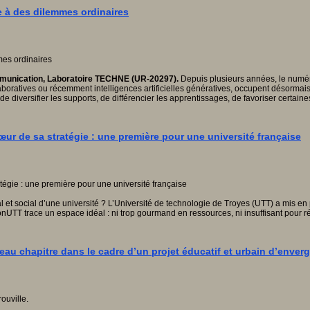
ce à des dilemmes ordinaires
ommunication, Laboratoire TECHNE (UR-20297).
Depuis plusieurs années, le numéri
aboratives ou récemment intelligences artificielles génératives, occupent désorma
de diversifier les supports, de différencier les apprentissages, de favoriser certain
œur de sa stratégie : une première pour une université française
tal et social d’une université ? L’Université de technologie de Troyes (UTT) a mis e
onUTT trace un espace idéal : ni trop gourmand en ressources, ni insuffisant pour
eau chapitre dans le cadre d’un projet éducatif et urbain d’enver