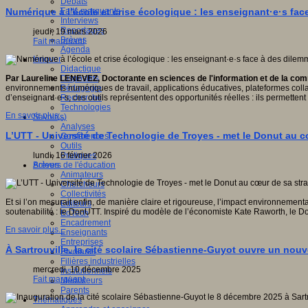
Débats
Faits marquants
Numérique à l’école et crise écologique : les enseignant·e·s fa
Interviews
Reportages
jeudi, 19 mars 2026
Brèves
Fait marquant
Agenda
Innover
Didactique
Dispositifs
Par Laureline LENEVEZ, Doctorante en sciences de l'information et de la c
Pédagogie
environnements numériques de travail, applications éducatives, plateformes coll
Recherche
d’enseignant·e·s, ces outils représentent des opportunités réelles : ils permettent 
Technologies
En savoir plus...
Savoir(s)
Analyses
L’UTT - Université de Technologie de Troyes - met le Donut au c
Conférences
Outils
Pratiques
lundi, 16 février 2026
Acteurs de l'éducation
Brèves
Animateurs
Chercheurs
Collectivités
Et si l’on mesurait enfin, de manière claire et rigoureuse, l’impact environnemen
Editeurs
soutenabilité : le DonUTT. Inspiré du modèle de l’économiste Kate Raworth, le D
EdTech
Encadrement
En savoir plus...
Enseignants
Entreprises
À Sartrouville, la cité scolaire Sébastienne-Guyot ouvre un nouv
Etudiants
Filières industrielles
mercredi, 10 décembre 2025
Institutionnels
Fait marquant
Médiateurs
Parents
Thématiques