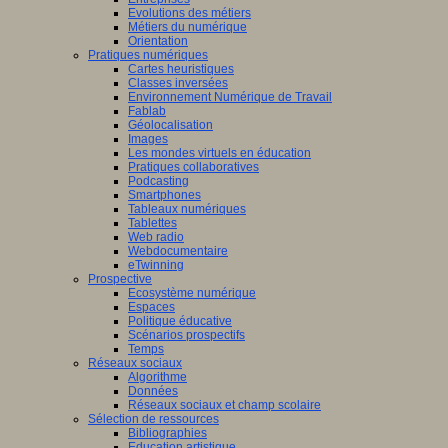
Evolutions des métiers
Métiers du numérique
Orientation
Pratiques numériques
Cartes heuristiques
Classes inversées
Environnement Numérique de Travail
Fablab
Géolocalisation
Images
Les mondes virtuels en éducation
Pratiques collaboratives
Podcasting
Smartphones
Tableaux numériques
Tablettes
Web radio
Webdocumentaire
eTwinning
Prospective
Ecosystème numérique
Espaces
Politique éducative
Scénarios prospectifs
Temps
Réseaux sociaux
Algorithme
Données
Réseaux sociaux et champ scolaire
Sélection de ressources
Bibliographies
Education artistique