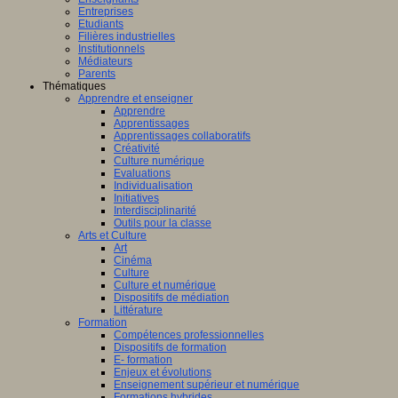
Entreprises
Etudiants
Filières industrielles
Institutionnels
Médiateurs
Parents
Thématiques
Apprendre et enseigner
Apprendre
Apprentissages
Apprentissages collaboratifs
Créativité
Culture numérique
Evaluations
Individualisation
Initiatives
Interdisciplinarité
Outils pour la classe
Arts et Culture
Art
Cinéma
Culture
Culture et numérique
Dispositifs de médiation
Littérature
Formation
Compétences professionnelles
Dispositifs de formation
E- formation
Enjeux et évolutions
Enseignement supérieur et numérique
Formations hybrides