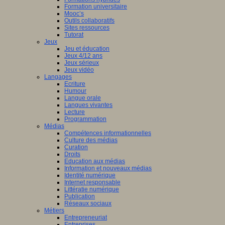
Formation universitaire
Mooc’s
Outils collaboratifs
Sites ressources
Tutorat
Jeux
Jeu et éducation
Jeux 4/12 ans
Jeux sérieux
Jeux vidéo
Langages
Ecriture
Humour
Langue orale
Langues vivantes
Lecture
Programmation
Médias
Compétences informationnelles
Culture des médias
Curation
Droits
Education aux médias
Information et nouveaux médias
Identité numérique
Internet responsable
Littératie numérique
Publication
Réseaux sociaux
Métiers
Entrepreneuriat
Entreprises