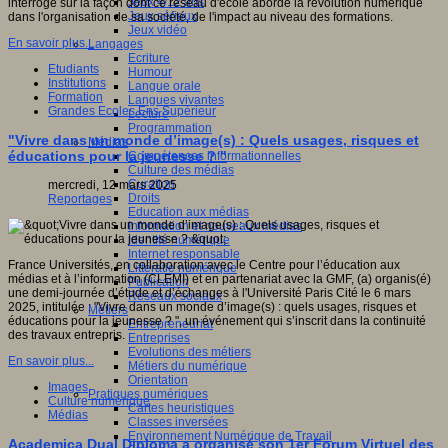
Jeux 4/12 ans
interrogé sur la façon dont ce réseau d'école aborde la révolution numérique
Jeux sérieux
dans l'organisation de sa société, de l'impact au niveau des formations.
Jeux vidéo
En savoir plus...
Langages
Ecriture
Etudiants
Humour
Institutions
Langue orale
Formation
Langues vivantes
Grandes Ecoles Ens Supérieur
Lecture
Programmation
"Vivre dans un monde d’image(s) : Quels usages, risques et
Médias
éducations pour la jeunesse ? "
Compétences informationnelles
Culture des médias
Curation
mercredi, 12 mars 2025
Droits
Reportages
Education aux médias
Information et nouveaux médias
Identité numérique
Internet responsable
France Universités, en collaboration avec le Centre pour l’éducation aux
Littératie numérique
médias et à l’information (CLEMI) et en partenariat avec la GMF, (a) organis(é)
Publication
une demi-journée d’étude et d’échanges à l'Université Paris Cité le 6 mars
Réseaux sociaux
2025, intitulée : "Vivre dans un monde d’image(s) : quels usages, risques et
Métiers
éducations pour la jeunesse ? ", un événement qui s’inscrit dans la continuité
Entrepreneuriat
des travaux entrepris.
Entreprises
Evolutions des métiers
En savoir plus...
Métiers du numérique
Orientation
Images
Pratiques numériques
Culture numérique
Cartes heuristiques
Médias
Classes inversées
Environnement Numérique de Travail
Academica Dual Diploma a organisé son 1er Forum Virtuel des