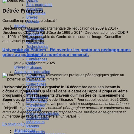
Débats
Faits marquants
Interviews
Détrée François
Reportages
Brèves
Conseiller en numérique éducatif
Agenda
Innover
Directeur de la Maison départementale de l'éducation de 2009 à 2014 -
Didactique
Directeur du CDDP du Val d'Oise de 1999 à 2014- Directeur adjoint du CDDP
Dispositifs
de 1996 à 1999, responsable du Centre de ressources Image- Conseiller
Pédagogie
audiovisuel et multimédia
Recherche
Technologies
Université de Poitiers : Réinventer les pratiques pédagogiques
Savoir(s)
grâce au potentiel du numérique immersif.
Analyses
Conférences
jeudi, 18 décembre 2025
Outils
Brèves
Pratiques
Acteurs de l'éducation
Animateurs
Chercheurs
Collectivités
L’université de Poitiers a organisé le 16 décembre dans ses locaux la
Editeurs
clôture du projet Dem’Up réalisé dans le cadre de l’appel à projet du 4ème
EdTech
programme d’investissements d’avenir du ministère de l’Enseignement
Encadrement
Supérieur, de la Recherche et de l’Espace
.* Pour rappel, ce plan 2021-2025,
Enseignants
doté de 20 milliards d’euros avait pour le volet «
enseignement et numérique
».
Entreprises
L’objectif :
« Les enjeux de continuité pédagogique pendant le confinement ont
Etudiants
remis en évidence la nécessité de disposer d'une stratégie enseignement et
Filières industrielles
numérique de l'école maternelle à l’université
».
Institutionnels
Médiateurs
En savoir plus...
Parents
Thématiques
Espaces immersifs