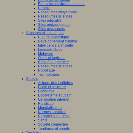
Education environnementale
Histoire
Ressources citoyenneté
Ressources sciences
Sites éducatifs
Sites pédagogiques
Sites ressources
Sciences et techniques
Culture scientifique
Développement durable
Intelligence artificielle
Logiciels libres
Métavers
Outils et logiciels
Réalité augmentée
Ressources sciences
Robotique
Technologies
Société
Acteurs des territoires
Ecole et structure
Economie
Ecosystème éducatif
Génération internet
Handicap
Mondialisation
Normes scolaires
Regards sur l’Ecole
Santé
Société connectée
Territoires et projets
Territoires