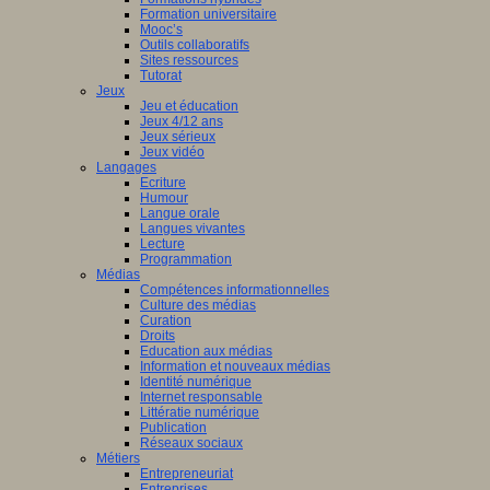
Formation universitaire
Mooc’s
Outils collaboratifs
Sites ressources
Tutorat
Jeux
Jeu et éducation
Jeux 4/12 ans
Jeux sérieux
Jeux vidéo
Langages
Ecriture
Humour
Langue orale
Langues vivantes
Lecture
Programmation
Médias
Compétences informationnelles
Culture des médias
Curation
Droits
Education aux médias
Information et nouveaux médias
Identité numérique
Internet responsable
Littératie numérique
Publication
Réseaux sociaux
Métiers
Entrepreneuriat
Entreprises