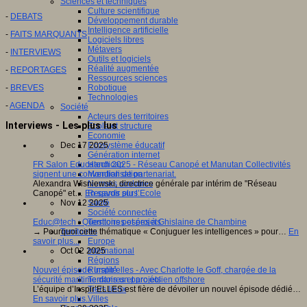
Sciences et techniques
Culture scientifique
-
DEBATS
Développement durable
Intelligence artificielle
-
FAITS MARQUANTS
Logiciels libres
Métavers
-
INTERVIEWS
Outils et logiciels
Réalité augmentée
-
REPORTAGES
Ressources sciences
Robotique
-
BREVES
Technologies
-
AGENDA
Société
Acteurs des territoires
Interviews - Les plus lus
Ecole et structure
Economie
Ecosystème éducatif
Dec 17 2025
Génération internet
Handicap
FR Salon Educatech 2025 - Réseau Canopé et Manutan Collectivités
Mondialisation
signent une convention de partenariat.
Normes scolaires
Alexandra Wisniewski, directrice générale par intérim de "Réseau
Regards sur l’Ecole
Canopé" et…
En savoir plus...
Santé
Nov 12 2025
Société connectée
Territoires et projets
Educ@tech : Questions posées à Ghislaine de Chambine
Territoires
→ Pourquoi cette thématique « Conjuguer les intelligences » pour…
En
Europe
savoir plus...
International
Oct 02 2025
Régions
Ruralité
Nouvel épisode Inspir'elles - Avec Charlotte le Goff, chargée de la
Territoires et projets
sécurité maritime dans un parc éolien offshore
Tiers lieux
L’équipe d’Inspir’ELLES est fière de dévoiler un nouvel épisode dédié…
Villes
En savoir plus...