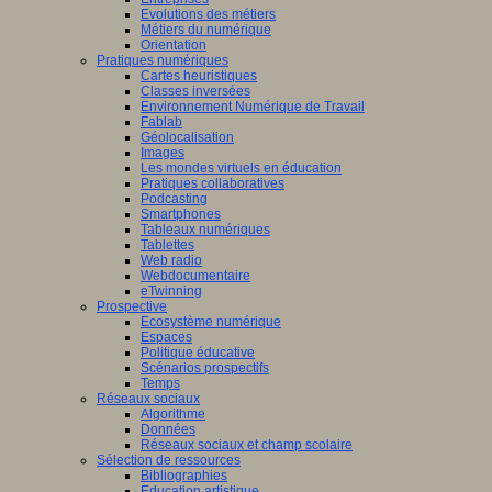
Evolutions des métiers
Métiers du numérique
Orientation
Pratiques numériques
Cartes heuristiques
Classes inversées
Environnement Numérique de Travail
Fablab
Géolocalisation
Images
Les mondes virtuels en éducation
Pratiques collaboratives
Podcasting
Smartphones
Tableaux numériques
Tablettes
Web radio
Webdocumentaire
eTwinning
Prospective
Ecosystème numérique
Espaces
Politique éducative
Scénarios prospectifs
Temps
Réseaux sociaux
Algorithme
Données
Réseaux sociaux et champ scolaire
Sélection de ressources
Bibliographies
Education artistique