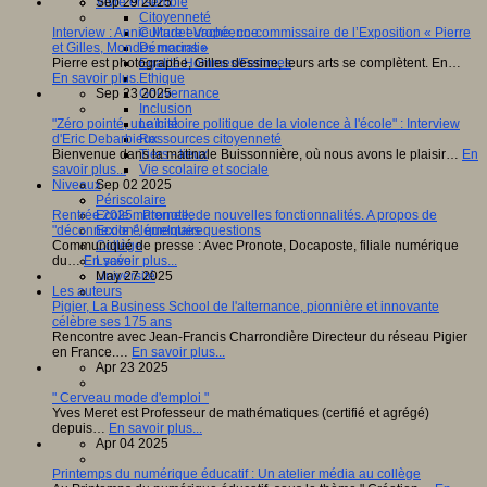
Vivre ensemble
Sep 29 2025
Citoyenneté
Culture européenne
Interview : Annie Madet-Vache, co-commissaire de l’Exposition « Pierre
Démocratie
et Gilles, Mondes marins »
Egalité Hommes/Femmes
Pierre est photographe, Gilles dessine, leurs arts se complètent. En…
Ethique
En savoir plus...
Gouvernance
Sep 23 2025
Inclusion
Laïcité
"Zéro pointé, une histoire politique de la violence à l'école" : Interview
Ressources citoyenneté
d'Eric Debarbieux
Tiers - lieux
Bienvenue dans la matinale Buissonnière, où nous avons le plaisir…
En
Vie scolaire et sociale
savoir plus...
Niveaux
Sep 02 2025
Périscolaire
Ecole maternelle
Rentrée 2025 : Pronote, de nouvelles fonctionnalités. A propos de
Ecole élémentaire
"déconnexion", quelques questions
Collège
Communiqué de presse : Avec Pronote, Docaposte, filiale numérique
Lycée
du…
En savoir plus...
Université
May 27 2025
Les auteurs
Pigier, La Business School de l'alternance, pionnière et innovante
célèbre ses 175 ans
Rencontre avec Jean-Francis Charrondière Directeur du réseau Pigier
en France.…
En savoir plus...
Apr 23 2025
" Cerveau mode d'emploi "
Yves Meret est Professeur de mathématiques (certifié et agrégé)
depuis…
En savoir plus...
Apr 04 2025
Printemps du numérique éducatif : Un atelier média au collège