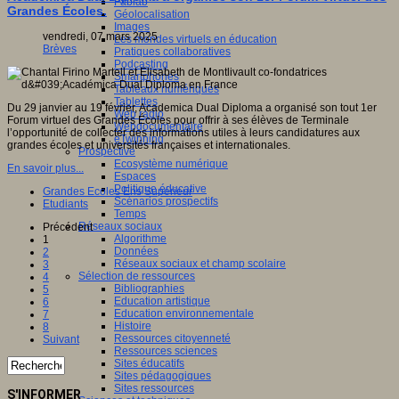
Fablab
Grandes Écoles.
Géolocalisation
Images
vendredi, 07 mars 2025
Les mondes virtuels en éducation
Brèves
Pratiques collaboratives
Podcasting
Smartphones
Tableaux numériques
Tablettes
Du 29 janvier au 19 février, Academica Dual Diploma a organisé son tout 1er
Web radio
Forum virtuel des Grandes Écoles pour offrir à ses élèves de Terminale
Webdocumentaire
l’opportunité de collecter des informations utiles à leurs candidatures aux
eTwinning
grandes écoles et universités françaises et internationales.
Prospective
Ecosystème numérique
En savoir plus...
Espaces
Politique éducative
Grandes Ecoles Ens Supérieur
Scénarios prospectifs
Etudiants
Temps
Réseaux sociaux
Précédent
Algorithme
1
Données
2
Réseaux sociaux et champ scolaire
3
Sélection de ressources
4
Bibliographies
5
Education artistique
6
Education environnementale
7
Histoire
8
Ressources citoyenneté
Suivant
Ressources sciences
Sites éducatifs
Sites pédagogiques
Sites ressources
S'INFORMER