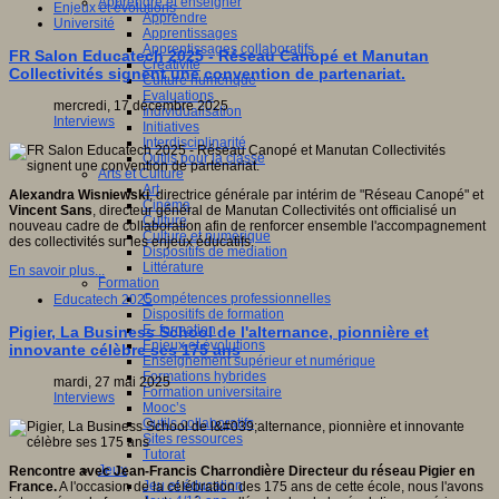
Apprendre et enseigner
Enjeux et évolutions
Apprendre
Université
Apprentissages
Apprentissages collaboratifs
FR Salon Educatech 2025 - Réseau Canopé et Manutan
Créativité
Collectivités signent une convention de partenariat.
Culture numérique
Evaluations
mercredi, 17 décembre 2025
Individualisation
Interviews
Initiatives
Interdisciplinarité
Outils pour la classe
Arts et Culture
Art
Alexandra Wisniewski
, directrice générale par intérim de "Réseau Canopé" et
Cinéma
Vincent Sans
, directeur général de Manutan Collectivités ont officialisé un
Culture
nouveau cadre de collaboration afin de renforcer ensemble l'accompagnement
Culture et numérique
des collectivités sur les enjeux éducatifs.
Dispositifs de médiation
Littérature
En savoir plus...
Formation
Compétences professionnelles
Educatech 2025
Dispositifs de formation
E- formation
Pigier, La Business School de l'alternance, pionnière et
Enjeux et évolutions
innovante célèbre ses 175 ans
Enseignement supérieur et numérique
Formations hybrides
mardi, 27 mai 2025
Formation universitaire
Interviews
Mooc’s
Outils collaboratifs
Sites ressources
Tutorat
Jeux
Rencontre avec Jean-Francis Charrondière Directeur du réseau Pigier en
Jeu et éducation
France.
A l'occasion de la célébration des 175 ans de cette école, nous l'avons