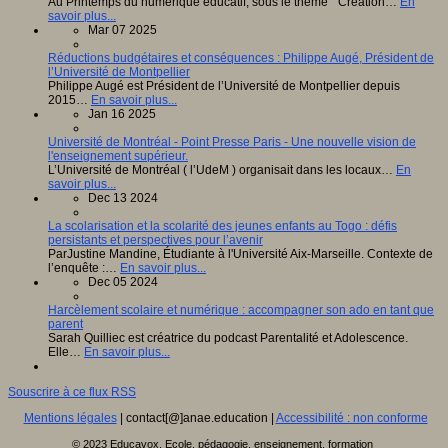
Au Printemps du numérique éducatif, sous le thème " Création…
En
savoir plus...
Mar 07 2025
Réductions budgétaires et conséquences : Philippe Augé, Président de
l’Université de Montpellier
Philippe Augé est Président de l’Université de Montpellier depuis
2015…
En savoir plus...
Jan 16 2025
Université de Montréal - Point Presse Paris - Une nouvelle vision de
l'enseignement supérieur.
L’Université de Montréal ( l’UdeM ) organisait dans les locaux…
En
savoir plus...
Dec 13 2024
La scolarisation et la scolarité des jeunes enfants au Togo : défis
persistants et perspectives pour l’avenir
ParJustine Mandine, Étudiante à l'Université Aix-Marseille. Contexte de
l’enquête :…
En savoir plus...
Dec 05 2024
Harcèlement scolaire et numérique : accompagner son ado en tant que
parent
Sarah Quilliec est créatrice du podcast Parentalité et Adolescence.
Elle…
En savoir plus...
Souscrire à ce flux RSS
Mentions légales
| contact[@]anae.education |
Accessibilité : non conforme
© 2023 Educavox, Ecole, pédagogie, enseignement, formation