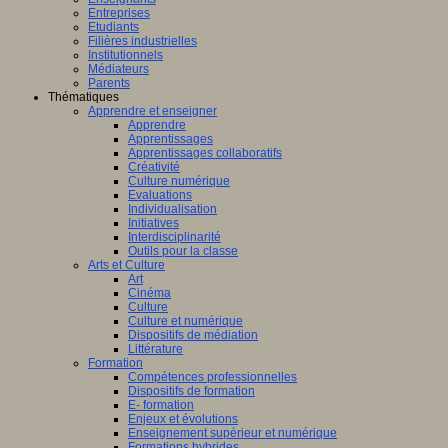
Entreprises
Etudiants
Filières industrielles
Institutionnels
Médiateurs
Parents
Thématiques
Apprendre et enseigner
Apprendre
Apprentissages
Apprentissages collaboratifs
Créativité
Culture numérique
Evaluations
Individualisation
Initiatives
Interdisciplinarité
Outils pour la classe
Arts et Culture
Art
Cinéma
Culture
Culture et numérique
Dispositifs de médiation
Littérature
Formation
Compétences professionnelles
Dispositifs de formation
E- formation
Enjeux et évolutions
Enseignement supérieur et numérique
Formations hybrides