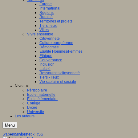
Europe
International
Régions
Ruralité
Territoires et projets
Tiers lieux
Villes
Vivre ensemble
Citoyenneté
Culture européenne
Démocratie
Egalité Hommes/Femmes
Ethique
Gouvernance
Inclusion
Laïcité
Ressources citoyenneté
Tiers - lieux
Vie scolaire et sociale
Niveaux
Périscolaire
Ecole maternelle
Ecole élémentaire
Collège
Lycée
Université
Les auteurs
Menu
S'abonner à ce flux RSS
S'informer