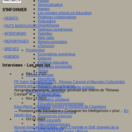
Fablab
Géolocalisation
Images
S'INFORMER
Les mondes virtuels en éducation
Pratiques collaboratives
-
DEBATS
Podcasting
Smartphones
-
FAITS MARQUANTS
Tableaux numériques
Tablettes
-
INTERVIEWS
Web radio
-
REPORTAGES
Webdocumentaire
eTwinning
-
BREVES
Prospective
Ecosystème numérique
-
AGENDA
Espaces
Politique éducative
Interviews - Les plus lus
Scénarios prospectifs
Temps
Dec 17 2025
Réseaux sociaux
Algorithme
FR Salon Educatech 2025 - Réseau Canopé et Manutan Collectivités
Données
signent une convention de partenariat.
Réseaux sociaux et champ scolaire
Alexandra Wisniewski, directrice générale par intérim de "Réseau
Sélection de ressources
Canopé" et…
En savoir plus...
Bibliographies
Nov 12 2025
Education artistique
Education environnementale
Educ@tech : Questions posées à Ghislaine de Chambine
Histoire
→ Pourquoi cette thématique « Conjuguer les intelligences » pour…
En
Ressources citoyenneté
savoir plus...
Ressources sciences
Oct 02 2025
Sites éducatifs
Sites pédagogiques
Nouvel épisode Inspir'elles - Avec Charlotte le Goff, chargée de la
Sites ressources
sécurité maritime dans un parc éolien offshore