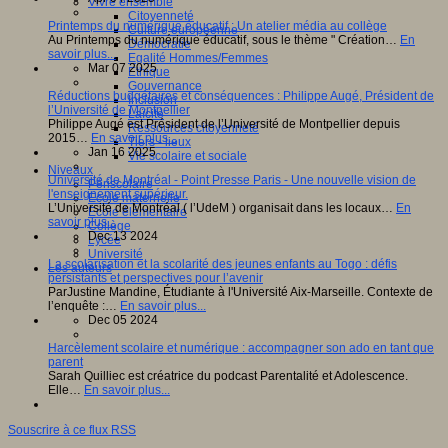
Vivre ensemble
Citoyenneté
Printemps du numérique éducatif : Un atelier média au collège
Culture européenne
Au Printemps du numérique éducatif, sous le thème " Création…
En
Démocratie
savoir plus...
Egalité Hommes/Femmes
Mar 07 2025
Ethique
Gouvernance
Réductions budgétaires et conséquences : Philippe Augé, Président de
Inclusion
l’Université de Montpellier
Laïcité
Philippe Augé est Président de l’Université de Montpellier depuis
Ressources citoyenneté
2015…
En savoir plus...
Tiers - lieux
Jan 16 2025
Vie scolaire et sociale
Niveaux
Université de Montréal - Point Presse Paris - Une nouvelle vision de
Périscolaire
l'enseignement supérieur.
Ecole maternelle
L’Université de Montréal ( l’UdeM ) organisait dans les locaux…
En
Ecole élémentaire
savoir plus...
Collège
Dec 13 2024
Lycée
Université
La scolarisation et la scolarité des jeunes enfants au Togo : défis
Les auteurs
persistants et perspectives pour l’avenir
ParJustine Mandine, Étudiante à l'Université Aix-Marseille. Contexte de
l’enquête :…
En savoir plus...
Dec 05 2024
Harcèlement scolaire et numérique : accompagner son ado en tant que
parent
Sarah Quilliec est créatrice du podcast Parentalité et Adolescence.
Elle…
En savoir plus...
Souscrire à ce flux RSS