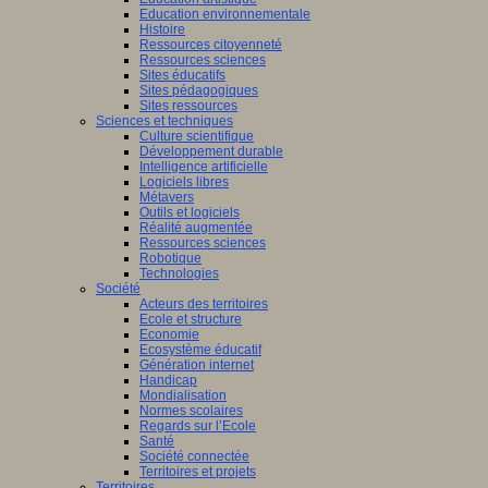
Education environnementale
Histoire
Ressources citoyenneté
Ressources sciences
Sites éducatifs
Sites pédagogiques
Sites ressources
Sciences et techniques
Culture scientifique
Développement durable
Intelligence artificielle
Logiciels libres
Métavers
Outils et logiciels
Réalité augmentée
Ressources sciences
Robotique
Technologies
Société
Acteurs des territoires
Ecole et structure
Economie
Ecosystème éducatif
Génération internet
Handicap
Mondialisation
Normes scolaires
Regards sur l’Ecole
Santé
Société connectée
Territoires et projets
Territoires