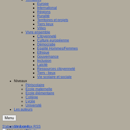
Europe
International
Régions
Ruralité
Territoires et projets
Tiers lieux
Villes
Vivre ensemble
Citoyenneté
Culture européenne
Démocratie
Egalité Hommes/Femmes
Ethique
Gouvernance
Inclusion
Laïcité
Ressources citoyenneté
Tiers - lieux
Vie scolaire et sociale
Niveaux
Périscolaire
Ecole maternelle
Ecole élémentaire
Collège
Lycée
Université
Les auteurs
Menu
S'abonner à ce flux RSS
S'informer