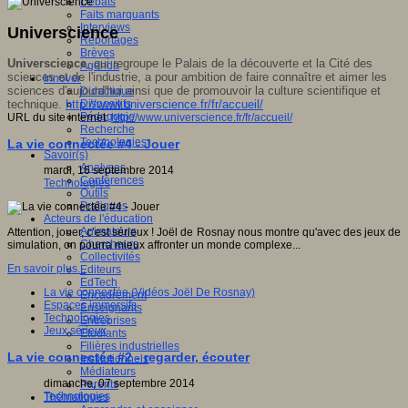
Débats
Faits marquants
Interviews
Universcience
Reportages
Brèves
Universcience
, qui regroupe le Palais de la découverte et la Cité des
Agenda
sciences et de l'industrie, a pour ambition de faire connaître et aimer les
Innover
sciences d'aujourd'hui ainsi que de promouvoir la culture scientifique et
Didactique
technique.
http://www.universcience.fr/fr/accueil/
Dispositifs
Pédagogie
URL du site internet:
http://www.universcience.fr/fr/accueil/
Recherche
Technologies
La vie connectée #4 - Jouer
Savoir(s)
Analyses
mardi, 16 septembre 2014
Conférences
Technologies
Outils
Pratiques
Acteurs de l'éducation
Animateurs
Attention, jouer, c’est sérieux ! Joël de Rosnay nous montre qu'avec des jeux de
Chercheurs
simulation, on pourra mieux affronter un monde complexe...
Collectivités
En savoir plus...
Editeurs
EdTech
La vie connectée (Vidéos Joël De Rosnay)
Encadrement
Espaces immersifs
Enseignants
Technologies
Entreprises
Jeux sérieux
Etudiants
Filières industrielles
La vie connectée #2 - regarder, écouter
Institutionnels
Médiateurs
dimanche, 07 septembre 2014
Parents
Technologies
Thématiques