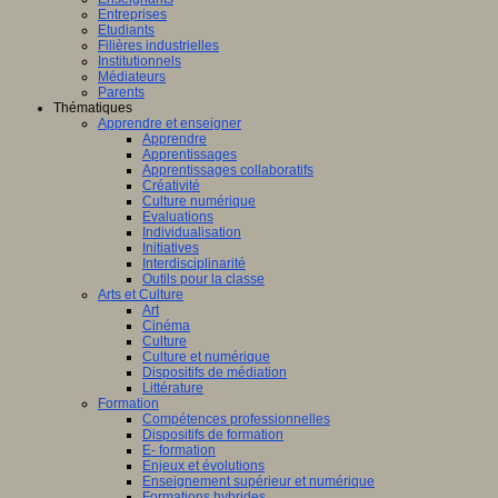
Entreprises
Etudiants
Filières industrielles
Institutionnels
Médiateurs
Parents
Thématiques
Apprendre et enseigner
Apprendre
Apprentissages
Apprentissages collaboratifs
Créativité
Culture numérique
Evaluations
Individualisation
Initiatives
Interdisciplinarité
Outils pour la classe
Arts et Culture
Art
Cinéma
Culture
Culture et numérique
Dispositifs de médiation
Littérature
Formation
Compétences professionnelles
Dispositifs de formation
E- formation
Enjeux et évolutions
Enseignement supérieur et numérique
Formations hybrides