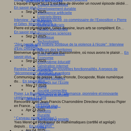
Sciences et techniques
L’équipe d’Inspir’ELLES est fière de dévoiler un nouvel épisode dédié…
Culture scientifique
En savoir plus...
Développement durable
Sep 29 2025
Intelligence artificielle
Logiciels libres
Interview : Annie Madet-Vache, co-commissaire de l’Exposition « Pierre
Métavers
et Gilles, Mondes marins »
Outils et logiciels
Pierre est photographe, Gilles dessine, leurs arts se complètent. En…
Réalité augmentée
En savoir plus...
Ressources sciences
Sep 23 2025
Robotique
Technologies
"Zéro pointé, une histoire politique de la violence à l'école" : Interview
Société
d'Eric Debarbieux
Acteurs des territoires
Bienvenue dans la matinale Buissonnière, où nous avons le plaisir…
En
Ecole et structure
savoir plus...
Economie
Sep 02 2025
Ecosystème éducatif
Génération internet
Rentrée 2025 : Pronote, de nouvelles fonctionnalités. A propos de
Handicap
"déconnexion", quelques questions
Mondialisation
Communiqué de presse : Avec Pronote, Docaposte, filiale numérique
Normes scolaires
du…
En savoir plus...
Regards sur l’Ecole
May 27 2025
Santé
Société connectée
Pigier, La Business School de l'alternance, pionnière et innovante
Territoires et projets
célèbre ses 175 ans
Territoires
Rencontre avec Jean-Francis Charrondière Directeur du réseau Pigier
Europe
en France.…
En savoir plus...
International
Apr 23 2025
Régions
Ruralité
" Cerveau mode d'emploi "
Territoires et projets
Yves Meret est Professeur de mathématiques (certifié et agrégé)
Tiers lieux
depuis…
En savoir plus...
Villes
Apr 04 2025