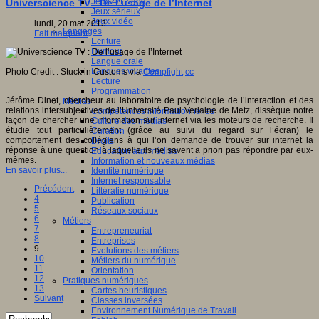
Jeux 4/12 ans
Universcience TV : De l’usage de l’Internet
Jeux sérieux
Jeux vidéo
lundi, 20 mai 2013
Langages
Fait marquant
Ecriture
Humour
Langue orale
Langues vivantes
Photo Credit : Stuck in Customs via
Compfight
cc
Lecture
Programmation
Jérôme Dinet, chercheur au laboratoire de psychologie de l’interaction et des
Médias
relations intersubjectives de l’Université Paul Verlaine de Metz, dissèque notre
Compétences informationnelles
façon de chercher une information sur internet via les moteurs de recherche. Il
Culture des médias
étudie tout particulièrement (grâce au suivi du regard sur l’écran) le
Curation
comportement des collégiens à qui l’on demande de trouver sur internet la
Droits
réponse à une question à laquelle ils ne savent a priori pas répondre par eux-
Education aux médias
mêmes.
Information et nouveaux médias
En savoir plus...
Identité numérique
Internet responsable
Précédent
Littératie numérique
4
Publication
5
Réseaux sociaux
6
Métiers
7
Entrepreneuriat
8
Entreprises
9
Evolutions des métiers
10
Métiers du numérique
11
Orientation
12
Pratiques numériques
13
Cartes heuristiques
Suivant
Classes inversées
Environnement Numérique de Travail