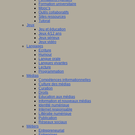
Formation universitaire
Mooc’s
Outils collaboratifs
Sites ressources
Tutorat
Jeux
Jeu et éducation
Jeux 4/12 ans
Jeux sérieux
Jeux vidéo
Langages
Ecriture
Humour
Langue orale
Langues vivantes
Lecture
Programmation
Médias
Compétences informationnelles
Culture des médias
Curation
Droits
Education aux médias
Information et nouveaux médias
Identité numérique
Internet responsable
Littératie numérique
Publication
Réseaux sociaux
Métiers
Entrepreneuriat
Entreprises