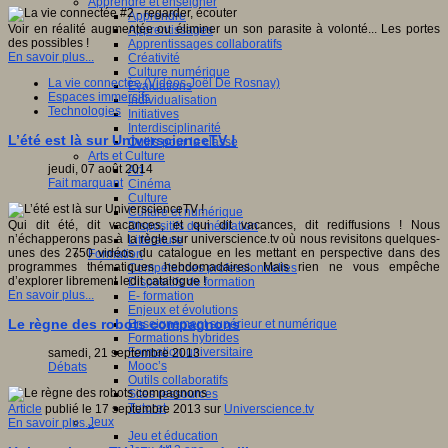
Apprendre et enseigner
Apprendre
Voir en réalité augmentée ou éliminer un son parasite à volonté... Les portes
Apprentissages
des possibles !
Apprentissages collaboratifs
En savoir plus...
Créativité
Culture numérique
La vie connectée (Vidéos Joël De Rosnay)
Evaluations
Espaces immersifs
Individualisation
Technologies
Initiatives
Interdisciplinarité
L’été est là sur UniverscienceTV !
Outils pour la classe
Arts et Culture
jeudi, 07 août 2014
Art
Fait marquant
Cinéma
Culture
Culture et numérique
Qui dit été, dit vacances, et qui dit vacances, dit rediffusions ! Nous
Dispositifs de médiation
n’échapperons pas à la règle sur universcience.tv où nous revisitons quelques-
Littérature
unes des 2750 vidéos du catalogue en les mettant en perspective dans des
Formation
programmes thématiques hebdomadaires. Mais rien ne vous empêche
Compétences professionnelles
d’explorer librement ledit catalogue !
Dispositifs de formation
En savoir plus...
E- formation
Enjeux et évolutions
Le règne des robots compagnons
Enseignement supérieur et numérique
Formations hybrides
Formation universitaire
samedi, 21 septembre 2013
Mooc’s
Débats
Outils collaboratifs
Sites ressources
Tutorat
Article
publié le 17 septembre 2013 sur
Universcience.tv
Jeux
En savoir plus...
Jeu et éducation