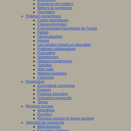
Evolutions des métiers
Métiers du numérique
Orientation
Pratiques numériques
Cartes heuristiques
Classes inversées
Environnement Numérique de Travail
Fablab
Géolocalisation
Images
Les mondes virtuels en éducation
Pratiques collaboratives
Podcasting
Smartphones
Tableaux numériques
Tablettes
Web radio
Webdocumentaire
eTwinning
Prospective
Ecosystème numérique
Espaces
Politique éducative
Scénarios prospectifs
Temps
Réseaux sociaux
Algorithme
Données
Réseaux sociaux et champ scolaire
Sélection de ressources
Bibliographies
Education artistique