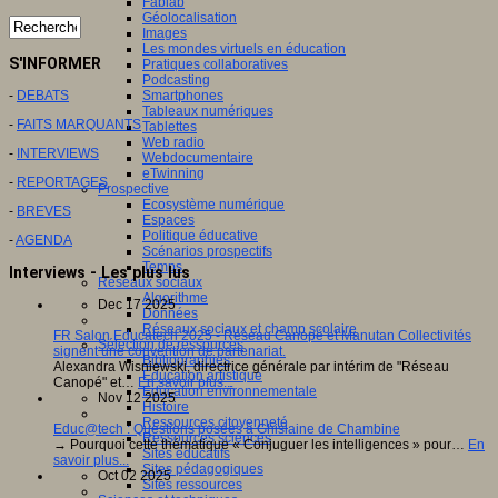
Fablab
Géolocalisation
Images
Les mondes virtuels en éducation
S'INFORMER
Pratiques collaboratives
Podcasting
Smartphones
-
DEBATS
Tableaux numériques
-
FAITS MARQUANTS
Tablettes
Web radio
-
INTERVIEWS
Webdocumentaire
eTwinning
-
REPORTAGES
Prospective
Ecosystème numérique
-
BREVES
Espaces
Politique éducative
-
AGENDA
Scénarios prospectifs
Temps
Interviews - Les plus lus
Réseaux sociaux
Algorithme
Dec 17 2025
Données
Réseaux sociaux et champ scolaire
FR Salon Educatech 2025 - Réseau Canopé et Manutan Collectivités
Sélection de ressources
signent une convention de partenariat.
Bibliographies
Alexandra Wisniewski, directrice générale par intérim de "Réseau
Education artistique
Canopé" et…
En savoir plus...
Education environnementale
Nov 12 2025
Histoire
Ressources citoyenneté
Educ@tech : Questions posées à Ghislaine de Chambine
Ressources sciences
→ Pourquoi cette thématique « Conjuguer les intelligences » pour…
En
Sites éducatifs
savoir plus...
Sites pédagogiques
Oct 02 2025
Sites ressources