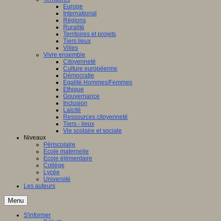
Europe
International
Régions
Ruralité
Territoires et projets
Tiers lieux
Villes
Vivre ensemble
Citoyenneté
Culture européenne
Démocratie
Egalité Hommes/Femmes
Ethique
Gouvernance
Inclusion
Laïcité
Ressources citoyenneté
Tiers - lieux
Vie scolaire et sociale
Niveaux
Périscolaire
Ecole maternelle
Ecole élémentaire
Collège
Lycée
Université
Les auteurs
Menu
S'informer