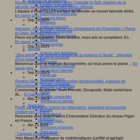
Sciences et techniques
Nouvel épisode Inspir'elles - Avec Charlotte le Goff, chargée de la
Culture scientifique
sécurité maritime dans un parc éolien offshore
Développement durable
L’équipe d’Inspir’ELLES est fière de dévoiler un nouvel épisode dédié…
Intelligence artificielle
En savoir plus...
Logiciels libres
Sep 29 2025
Métavers
Outils et logiciels
Interview : Annie Madet-Vache, co-commissaire de l’Exposition « Pierre
Réalité augmentée
et Gilles, Mondes marins »
Ressources sciences
Pierre est photographe, Gilles dessine, leurs arts se complètent. En…
Robotique
En savoir plus...
Technologies
Sep 23 2025
Société
Acteurs des territoires
"Zéro pointé, une histoire politique de la violence à l'école" : Interview
Ecole et structure
d'Eric Debarbieux
Economie
Bienvenue dans la matinale Buissonnière, où nous avons le plaisir…
En
Ecosystème éducatif
savoir plus...
Génération internet
Sep 02 2025
Handicap
Mondialisation
Rentrée 2025 : Pronote, de nouvelles fonctionnalités. A propos de
Normes scolaires
"déconnexion", quelques questions
Regards sur l’Ecole
Communiqué de presse : Avec Pronote, Docaposte, filiale numérique
Santé
du…
En savoir plus...
Société connectée
May 27 2025
Territoires et projets
Territoires
Pigier, La Business School de l'alternance, pionnière et innovante
Europe
célèbre ses 175 ans
International
Rencontre avec Jean-Francis Charrondière Directeur du réseau Pigier
Régions
en France.…
En savoir plus...
Ruralité
Apr 23 2025
Territoires et projets
Tiers lieux
" Cerveau mode d'emploi "
Villes
Yves Meret est Professeur de mathématiques (certifié et agrégé)