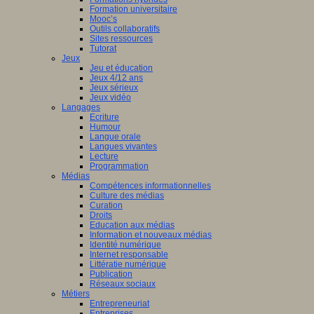
Formation universitaire
Mooc’s
Outils collaboratifs
Sites ressources
Tutorat
Jeux
Jeu et éducation
Jeux 4/12 ans
Jeux sérieux
Jeux vidéo
Langages
Ecriture
Humour
Langue orale
Langues vivantes
Lecture
Programmation
Médias
Compétences informationnelles
Culture des médias
Curation
Droits
Education aux médias
Information et nouveaux médias
Identité numérique
Internet responsable
Littératie numérique
Publication
Réseaux sociaux
Métiers
Entrepreneuriat
Entreprises