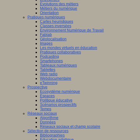
Evolutions des métiers
Métiers du numérique
Orientation
Pratiques numériques
Cartes heuristiques
Classes inversées
Environnement Numérique de Travail
Fablab
Géolocalisation
Images
Les mondes virtuels en éducation
Pratiques collaboratives
Podcasting
Smartphones
Tableaux numériques
Tablettes
Web radio
Webdocumentaire
eTwinning
Prospective
Ecosystème numérique
Espaces
Politique éducative
Scénarios prospectifs
Temps
Réseaux sociaux
Algorithme
Données
Réseaux sociaux et champ scolaire
Sélection de ressources
Bibliographies
Education artistique