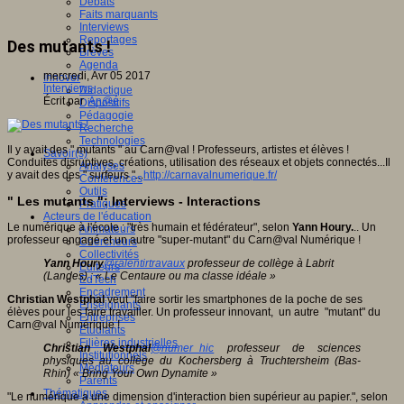
Débats
Faits marquants
Interviews
Reportages
Des mutants !
Brèves
Agenda
mercredi, Avr 05 2017
Innover
Interviews
Didactique
Écrit par
An@é
Dispositifs
Pédagogie
Recherche
Technologies
Il y avait des " mutants " au Carn@val ! Professeurs, artistes et élèves !
Savoir(s)
Conduites disruptives, créations, utilisation des réseaux et objets connectés...Il
Analyses
y avait des des " surfeurs "...
http://carnavalnumerique.fr/
Conférences
Outils
" Les mutants ": Interviews - Interactions
Pratiques
Acteurs de l'éducation
Le numérique à l'école : "très humain et fédérateur", selon
Yann Houry.
.. Un
Animateurs
professeur engagé et un autre "super-mutant" du Carn@val Numérique !
Chercheurs
Collectivités
Yann Houry
@ralentirtravaux
professeur de collège à Labrit
Editeurs
(Landes) : « Le Centaure ou ma classe idéale »
EdTech
Encadrement
Christian Westphal
veut "faire sortir les smartphones de la poche de ses
Enseignants
élèves pour les faire travailler. Un professeur innovant, un autre "mutant" du
Entreprises
Carn@val Numérique !
Etudiants
Filières industrielles
Christian Westphal
@numer_hic
professeur de sciences
Institutionnels
physiques au collège du Kochersberg à Truchtersheim (Bas-
Médiateurs
Rhin) « Bring Your Own Dynamite »
Parents
Thématiques
"Le numérique a une dimension d'interaction bien supérieur au papier.", selon