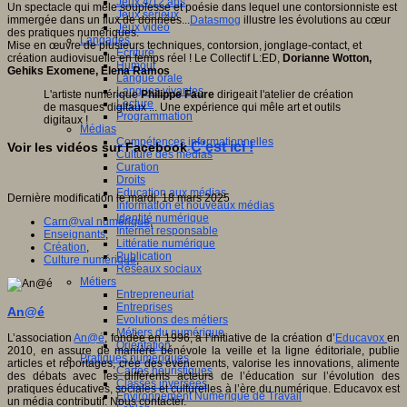
Jeux 4/12 ans
Un spectacle qui mêle souplesse et poésie dans lequel une contorsionniste est
Jeux sérieux
immergée dans un flux de données...
Datasmog
illustre les évolutions au cœur
Jeux vidéo
des pratiques numériques.
Langages
Mise en œuvre de plusieurs techniques, contorsion, jonglage-contact, et
Ecriture
création audiovisuelle en temps réel ! Le Collectif L:ED,
Dorianne Wotton,
Humour
Gehiks Exomene, Elena Ramos
Langue orale
Langues vivantes
L'artiste numérique
Philippe Faure
dirigeait l'atelier de création
Lecture
de masques digitaux ... Une expérience qui mêle art et outils
Programmation
digitaux !
Médias
Compétences informationnelles
C'est ici !
Voir les vidéos sur Facebook
Culture des médias
Curation
Droits
Education aux médias
Dernière modification le mardi, 18 mars 2025
Information et nouveaux médias
Identité numérique
Carn@val numérique
,
Internet responsable
Enseignants
,
Littératie numérique
Création
,
Publication
Culture numérique
,
Réseaux sociaux
Métiers
Entrepreneuriat
Entreprises
An@é
Evolutions des métiers
Métiers du numérique
L’association
An@é
, fondée en 1996, à l’initiative de la création d’
Educavox
en
Orientation
2010, en assure de manière bénévole la veille et la ligne éditoriale, publie
Pratiques numériques
articles et reportages, crée des événements, valorise les innovations, alimente
Cartes heuristiques
des débats avec les différents acteurs de l’éducation sur l’évolution des
Classes inversées
pratiques éducatives, sociales et culturelles à l’ère du numérique. Educavox est
Environnement Numérique de Travail
un média contributif. Nous contacter.