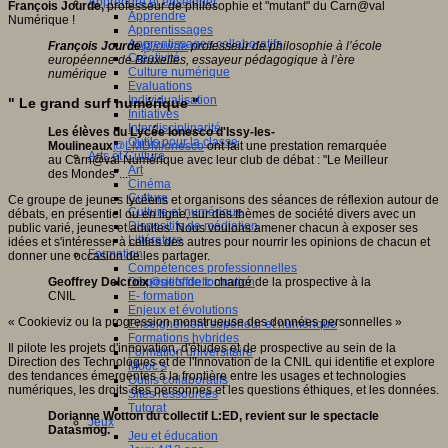
Apprendre et enseigner
François Jourde,
professeur de philosophie et "mutant" du Carn@val
Apprendre
Numérique !
Apprentissages
Apprentissages collaboratifs
François Jourde
@jourde
professeur de philosophie à l’école
Créativité
européenne de Bruxelles, essayeur pédagogique à l’ère
Culture numérique
numérique
Evaluations
Individualisation
" Le grand surf numérique "
Initiatives
Interdisciplinarité
Les élèves du Lycée Ionesco d'Issy-les-
Outils pour la classe
Moulineaux
@LMDMionesco
ont fait une prestation remarquée
Arts et Culture
au Carn@val Numérique avec leur club de débat : "Le Meilleur
Art
des Mondes"....
Cinéma
Culture
Ce groupe de jeunes lycéens et organisons des séances de réflexion autour de
Culture et numérique
débats, en présentiel ou en ligne, sur des thèmes de société divers avec un
Dispositifs de médiation
public varié, jeunes et adultes. Nous voulons amener chacun à exposer ses
Littérature
idées et s'intéresser à celles des autres pour nourrir les opinions de chacun et
Formation
donner une occasion de les partager.
Compétences professionnelles
Geoffrey Delcroix
Dispositifs de formation
@geoffdelc
chargé de la prospective à la
CNIL
E- formation
Enjeux et évolutions
« Cookieviz ou la progression monstrueuse des données personnelles »
Enseignement supérieur et numérique
Formations hybrides
Il pilote les projets d'innovation, d'études et de prospective au sein de la
Formation universitaire
Direction des Technologies et de l'Innovation de la CNIL qui identifie et explore
Mooc’s
des tendances émergentes à la frontière entre les usages et technologies
Outils collaboratifs
numériques, les droits des personnes et les questions éthiques, et les données.
Sites ressources
Tutorat
Dorianne Wotton du collectif L:ED, revient sur le spectacle
Jeux
Datasmog.
Jeu et éducation