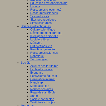
Education environnementale
Histoire
Ressources citoyenneté
Ressources sciences
Sites éducatifs
Sites pédagogiques
Sites ressources
Sciences et techniques
Culture scientifique
Développement durable
Intelligence artificielle
Logiciels libres
Métavers
Outils et logiciels
Réalité augmentée
Ressources sciences
Robotique
Technologies
Société
Acteurs des territoires
Ecole et structure
Economie
Ecosystème éducatif
Génération internet
Handicap
Mondialisation
Normes scolaires
Regards sur l’Ecole
Santé
Société connectée
Territoires et projets
Territoires