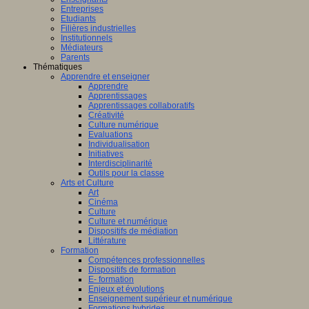
Entreprises
Etudiants
Filières industrielles
Institutionnels
Médiateurs
Parents
Thématiques
Apprendre et enseigner
Apprendre
Apprentissages
Apprentissages collaboratifs
Créativité
Culture numérique
Evaluations
Individualisation
Initiatives
Interdisciplinarité
Outils pour la classe
Arts et Culture
Art
Cinéma
Culture
Culture et numérique
Dispositifs de médiation
Littérature
Formation
Compétences professionnelles
Dispositifs de formation
E- formation
Enjeux et évolutions
Enseignement supérieur et numérique
Formations hybrides