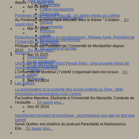
Vivre ensemble
depuis…
En savoir plus...
Citoyenneté
Apr 04 2025
Culture européenne
Démocratie
Printemps du numérique éducatif : Un atelier média au collège
Egalité Hommes/Femmes
Au Printemps du numérique éducatif, sous le thème " Création…
En
Ethique
savoir plus...
Gouvernance
Mar 07 2025
Inclusion
Laïcité
Réductions budgétaires et conséquences : Philippe Augé, Président de
Ressources citoyenneté
l’Université de Montpellier
Tiers - lieux
Philippe Augé est Président de l’Université de Montpellier depuis
Vie scolaire et sociale
2015…
En savoir plus...
Niveaux
Jan 16 2025
Périscolaire
Ecole maternelle
Université de Montréal - Point Presse Paris - Une nouvelle vision de
Ecole élémentaire
l'enseignement supérieur.
Collège
L’Université de Montréal ( l’UdeM ) organisait dans les locaux…
En
Lycée
savoir plus...
Université
Dec 13 2024
Les auteurs
La scolarisation et la scolarité des jeunes enfants au Togo : défis
persistants et perspectives pour l’avenir
ParJustine Mandine, Étudiante à l'Université Aix-Marseille. Contexte de
l’enquête :…
En savoir plus...
Dec 05 2024
Harcèlement scolaire et numérique : accompagner son ado en tant que
parent
Sarah Quilliec est créatrice du podcast Parentalité et Adolescence.
Elle…
En savoir plus...