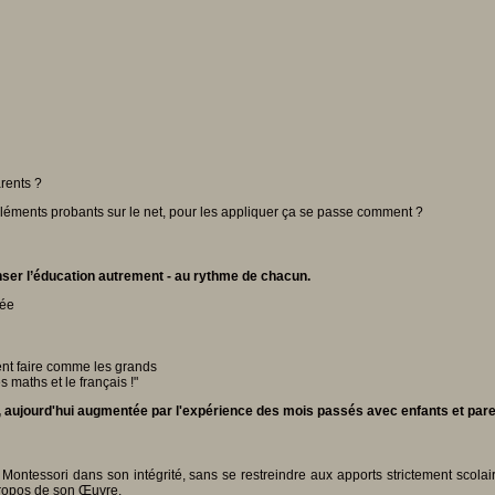
arents ?
 éléments probants sur le net, pour les appliquer ça se passe comment ?
enser l’éducation autrement - au rythme de chacun.
sée
ment faire comme les grands
 maths et le français !"
 aujourd'hui augmentée par l'expérience des mois passés avec enfants et pare
ontessori dans son intégrité, sans se restreindre aux apports strictement scolai
 propos de son Œuvre.