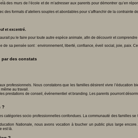
là des murs de l’école et de m’adresser aux parents pour démontrer qu’en répond
des formats d’ateliers souples et abordables pour s’affranchir de la contrainte de l
uf et excentré.
aurait pu le faire pour toute autre espèce animale, afin de découvrir et comprendre 
cle de sa pensée sont : environnement, liberté, confiance, éveil social, joie, paix.
s par des constats
ux professionnels. Nous constatons que les familles désirent vivre l’éducation bi
 même au travail.
es prestations de conseil, événementiel et branding. Les parents pourront désormais
s ?
tes catégories socio professionnelles confondues. La communauté des familles se f
ducation Nationale, nous avons vocation à toucher un public plus large encore. H
 est là.
tion ?