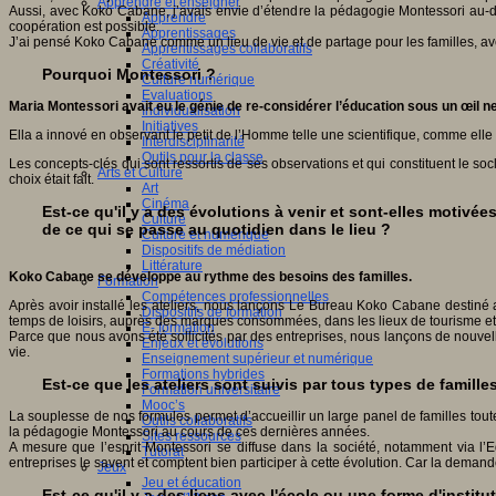
Apprendre et enseigner
Aussi, avec Koko Cabane, j’avais envie d’étendre la pédagogie Montessori au-de
Apprendre
coopération est possible.
Apprentissages
J’ai pensé Koko Cabane comme un lieu de vie et de partage pour les familles, avec 
Apprentissages collaboratifs
Créativité
Pourquoi Montessori ?
Culture numérique
Evaluations
Maria Montessori avait eu le génie de re-considérer l’éducation sous un œil ne
Individualisation
Initiatives
Ella a innové en observant le petit de l’Homme telle une scientifique, comme elle 
Interdisciplinarité
Outils pour la classe
Les concepts-clés qui sont ressortis de ses observations et qui constituent le so
Arts et Culture
choix était fait.
Art
Cinéma
Est-ce qu'il y a des évolutions à venir et sont-elles motivée
Culture
de ce qui se passe au quotidien dans le lieu ?
Culture et numérique
Dispositifs de médiation
Littérature
Koko Cabane se développe au rythme des besoins des familles.
Formation
Compétences professionnelles
Après avoir installé les ateliers, nous lançons Le Bureau Koko Cabane destiné a
Dispositifs de formation
temps de loisirs, auprès des marques consommées, dans les lieux de tourisme et
E- formation
Parce que nous avons été sollicités par des entreprises, nous lançons de nouvell
Enjeux et évolutions
vie.
Enseignement supérieur et numérique
Formations hybrides
Est-ce que les ateliers sont suivis par tous types de famille
Formation universitaire
Mooc’s
La souplesse de nos formules permet d’accueillir un large panel de familles tou
Outils collaboratifs
la pédagogie Montessori au cours de ces dernières années.
Sites ressources
A mesure que l’esprit Montessori se diffuse dans la société, notamment via l’E
Tutorat
entreprises le savent et comptent bien participer à cette évolution. Car la demande
Jeux
Jeu et éducation
Est-ce qu'il y a des liens avec l'école ou une forme d'institu