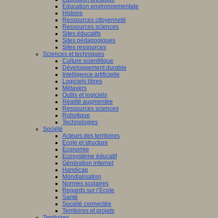
Education environnementale
Histoire
Ressources citoyenneté
Ressources sciences
Sites éducatifs
Sites pédagogiques
Sites ressources
Sciences et techniques
Culture scientifique
Développement durable
Intelligence artificielle
Logiciels libres
Métavers
Outils et logiciels
Réalité augmentée
Ressources sciences
Robotique
Technologies
Société
Acteurs des territoires
Ecole et structure
Economie
Ecosystème éducatif
Génération internet
Handicap
Mondialisation
Normes scolaires
Regards sur l’Ecole
Santé
Société connectée
Territoires et projets
Territoires