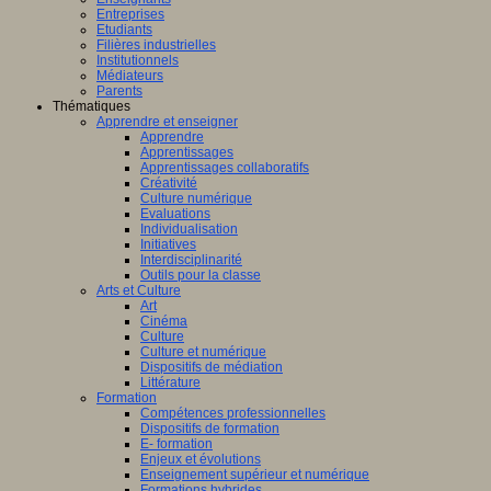
Entreprises
Etudiants
Filières industrielles
Institutionnels
Médiateurs
Parents
Thématiques
Apprendre et enseigner
Apprendre
Apprentissages
Apprentissages collaboratifs
Créativité
Culture numérique
Evaluations
Individualisation
Initiatives
Interdisciplinarité
Outils pour la classe
Arts et Culture
Art
Cinéma
Culture
Culture et numérique
Dispositifs de médiation
Littérature
Formation
Compétences professionnelles
Dispositifs de formation
E- formation
Enjeux et évolutions
Enseignement supérieur et numérique
Formations hybrides