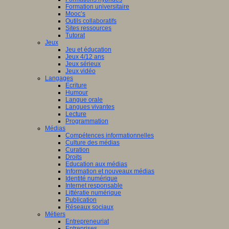
Formation universitaire
Mooc’s
Outils collaboratifs
Sites ressources
Tutorat
Jeux
Jeu et éducation
Jeux 4/12 ans
Jeux sérieux
Jeux vidéo
Langages
Ecriture
Humour
Langue orale
Langues vivantes
Lecture
Programmation
Médias
Compétences informationnelles
Culture des médias
Curation
Droits
Education aux médias
Information et nouveaux médias
Identité numérique
Internet responsable
Littératie numérique
Publication
Réseaux sociaux
Métiers
Entrepreneuriat
Entreprises