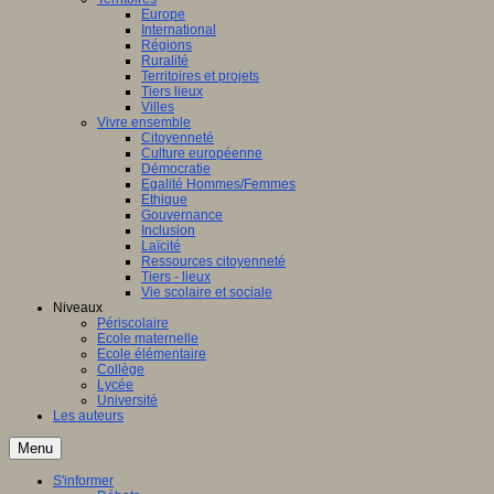
Europe
International
Régions
Ruralité
Territoires et projets
Tiers lieux
Villes
Vivre ensemble
Citoyenneté
Culture européenne
Démocratie
Egalité Hommes/Femmes
Ethique
Gouvernance
Inclusion
Laïcité
Ressources citoyenneté
Tiers - lieux
Vie scolaire et sociale
Niveaux
Périscolaire
Ecole maternelle
Ecole élémentaire
Collège
Lycée
Université
Les auteurs
Menu
S'informer