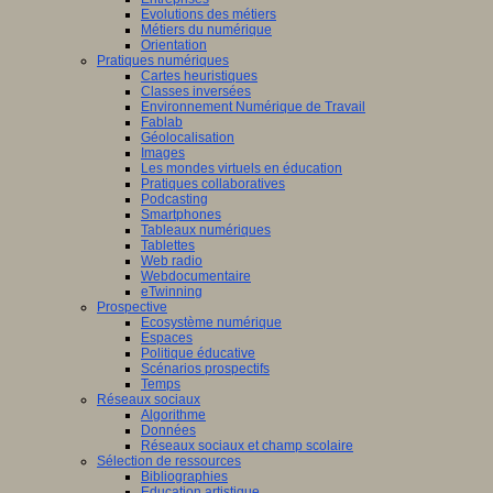
Evolutions des métiers
Métiers du numérique
Orientation
Pratiques numériques
Cartes heuristiques
Classes inversées
Environnement Numérique de Travail
Fablab
Géolocalisation
Images
Les mondes virtuels en éducation
Pratiques collaboratives
Podcasting
Smartphones
Tableaux numériques
Tablettes
Web radio
Webdocumentaire
eTwinning
Prospective
Ecosystème numérique
Espaces
Politique éducative
Scénarios prospectifs
Temps
Réseaux sociaux
Algorithme
Données
Réseaux sociaux et champ scolaire
Sélection de ressources
Bibliographies
Education artistique