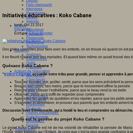
Débats
Faits marquants
Interviews
Reportages
Initiatives éducatives : Koko Cabane
Brèves
Agenda
lundi, Oct 23 2017
Innover
Interviews
Didactique
Écrit par
Elbaz Jennifer
Dispositifs
Pédagogie
Recherche
Technologies
Des pistes concrètes pour faire avec les enfants, on en trouve où quand on est p
Savoir(s)
Analyses
Il en fleurit chaque jour des myriades. Et quand bien même on aurait trouvé des
Conférences
Outils
Quésaco Koko Cabane ?
Pratiques
Acteurs de l'éducation
"
KOKO CABANE
accueille votre tribu pour grandir, penser et apprendre à p
Animateurs
Chercheurs
Toucher, écouter, voir, goûter, sentir, parce que les sens précèdent la pen
Collectivités
Bouger, son corps, ses mains, parce que le mouvement affine la pensée
Editeurs
Peindre pour côtoyer l’esthétisme, parce que le beau rend la vie belle
EdTech
Observer, parce qu’il suffit de regarder pour comprendre
Encadrement
Apprendre les gestes du quotidien et les répéter, parce que les petits ai
Enseignants
S’exprimer et dénombrer, et prouver aux parents que les enfants aiment les
Entreprises
Etudiants
Discussion avec Emmanuelle, qui a fondé le lieu et comprendre sa démarche,
Filières industrielles
Institutionnels
Quelle est la genèse du projet Koko Cabane ?
Médiateurs
Parents
Le projet Koko Cabane est né de ma volonté de réhabiliter la pensée de Maria M
Thématiques
l’Ecole, mais toujours sur l’Enfant. Je crois que c’est la plus grande confusion à