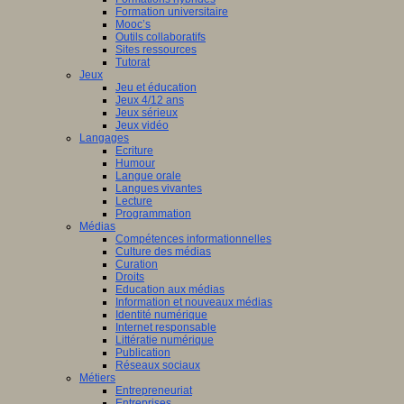
Formation universitaire
Mooc’s
Outils collaboratifs
Sites ressources
Tutorat
Jeux
Jeu et éducation
Jeux 4/12 ans
Jeux sérieux
Jeux vidéo
Langages
Ecriture
Humour
Langue orale
Langues vivantes
Lecture
Programmation
Médias
Compétences informationnelles
Culture des médias
Curation
Droits
Education aux médias
Information et nouveaux médias
Identité numérique
Internet responsable
Littératie numérique
Publication
Réseaux sociaux
Métiers
Entrepreneuriat
Entreprises