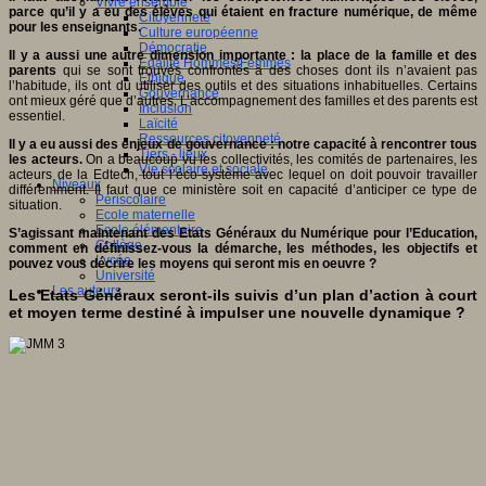
Vivre ensemble
parce qu’il y a eu des élèves qui étaient en fracture numérique, de même
Citoyenneté
pour les enseignants.
Culture européenne
Démocratie
Il y a aussi une autre dimension importante : la place de la famille et des
Egalité Hommes/Femmes
parents
qui se sont trouvés confrontés à des choses dont ils n’avaient pas
Ethique
l’habitude, ils ont dû utiliser des outils et des situations inhabituelles. Certains
Gouvernance
ont mieux géré que d’autres. L’accompagnement des familles et des parents est
Inclusion
essentiel.
Laïcité
Ressources citoyenneté
Il y a eu aussi des enjeux de gouvernance : notre capacité à rencontrer tous
Tiers - lieux
les acteurs.
On a beaucoup vu les collectivités, les comités de partenaires, les
Vie scolaire et sociale
acteurs de la Edtech, tout l’éco-système avec lequel on doit pouvoir travailler
Niveaux
différemment. Il faut que ce ministère soit en capacité d’anticiper ce type de
Périscolaire
situation.
Ecole maternelle
Ecole élémentaire
S’agissant maintenant des Etats Généraux du Numérique pour l’Education,
Collège
comment en définissez-vous la démarche, les méthodes, les objectifs et
Lycée
pouvez vous décrire les moyens qui seront mis en oeuvre ?
Université
Les auteurs
Les Etats Généraux seront-ils suivis d’un plan d’action à court
et moyen terme destiné à impulser une nouvelle dynamique ?