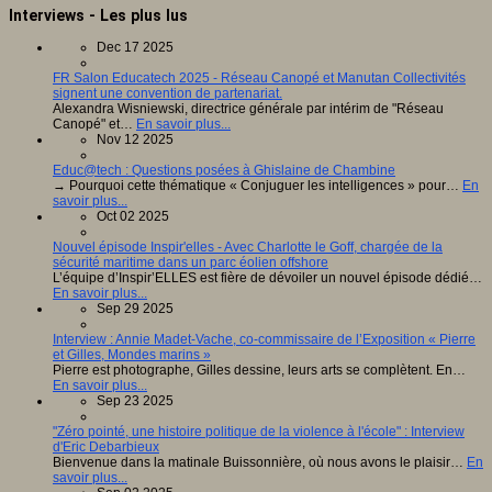
Interviews - Les plus lus
Dec 17 2025
FR Salon Educatech 2025 - Réseau Canopé et Manutan Collectivités
signent une convention de partenariat.
Alexandra Wisniewski, directrice générale par intérim de "Réseau
Canopé" et…
En savoir plus...
Nov 12 2025
Educ@tech : Questions posées à Ghislaine de Chambine
→ Pourquoi cette thématique « Conjuguer les intelligences » pour…
En
savoir plus...
Oct 02 2025
Nouvel épisode Inspir'elles - Avec Charlotte le Goff, chargée de la
sécurité maritime dans un parc éolien offshore
L’équipe d’Inspir’ELLES est fière de dévoiler un nouvel épisode dédié…
En savoir plus...
Sep 29 2025
Interview : Annie Madet-Vache, co-commissaire de l’Exposition « Pierre
et Gilles, Mondes marins »
Pierre est photographe, Gilles dessine, leurs arts se complètent. En…
En savoir plus...
Sep 23 2025
"Zéro pointé, une histoire politique de la violence à l'école" : Interview
d'Eric Debarbieux
Bienvenue dans la matinale Buissonnière, où nous avons le plaisir…
En
savoir plus...