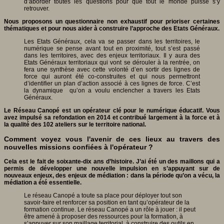
d’aborder toutes les questions pour que tout le monde puisse s’y
retrouver.
Nous proposons un questionnaire non exhaustif pour prioriser certaines
thématiques et pour nous aider à construire l’approche des Etats Généraux.
Les Etats Généraux, cela va se passer dans les territoires, le
numérique se pense avant tout en proximité, tout s’est passé
dans les territoires, avec des enjeux territoriaux. Il y aura des
Etats Généraux territoriaux qui vont se dérouler à la rentrée, on
fera une synthèse avec cette volonté d’en sortir des lignes de
force qui auront été co-construites et qui nous permettront
d’identifier un plan d’action associé à ces lignes de force. C’est
la dynamique qu’on a voulu enclencher a travers les Etats
Généraux.
Le Réseau Canopé est un opérateur clé pour le numérique éducatif. Vous
avez impulsé sa refondation en 2014 et contribué largement à la force et à
la qualit
é des 102 ateliers sur le territoire national.
Comment voyez vous l'avenir de ces lieux au travers des
nouvelles missions confiées à l'opérateur ?
Cela est le fait de soixante-dix ans d’histoire. J’ai été un des maillons qui a
permis de développer une nouvelle impulsion en s’appuyant sur de
nouveaux enjeux, des enjeux de médiation : dans la période qu’on a vécu, la
médiation a été essentielle.
Le réseau Canopé a toute sa place pour déployer tout son
savoir-faire et renforcer sa position en tant qu’opérateur de la
formation continue. Le réseau Canopé a un rôle à jouer : il peut
être amené à proposer des ressources pour la formation, à
s’appuyer sur son maillage territorial, à construire des outils en