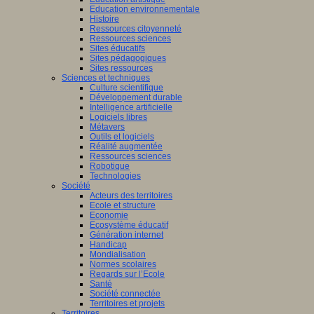
Education environnementale
Histoire
Ressources citoyenneté
Ressources sciences
Sites éducatifs
Sites pédagogiques
Sites ressources
Sciences et techniques
Culture scientifique
Développement durable
Intelligence artificielle
Logiciels libres
Métavers
Outils et logiciels
Réalité augmentée
Ressources sciences
Robotique
Technologies
Société
Acteurs des territoires
Ecole et structure
Economie
Ecosystème éducatif
Génération internet
Handicap
Mondialisation
Normes scolaires
Regards sur l’Ecole
Santé
Société connectée
Territoires et projets
Territoires