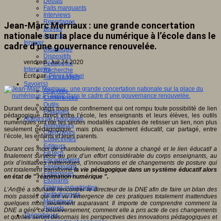
Débats
Faits marquants
Interviews
Reportages
Jean-Marc Merriaux : une grande concertation
Brèves
nationale sur la place du numérique à l’école dans le
Agenda
Innover
cadre d’une gouvernance renouvelée.
Didactique
Dispositifs
vendredi, Juil 24 2020
Pédagogie
Interviews
Recherche
Écrit par
Pérez Michel
Technologies
Savoir(s)
Analyses
Conférences
Outils
Durant deux longs mois de confinement qui ont rompu toute possibilité de lien
Pratiques
pédagogique direct entre l’école, les enseignants et leurs élèves, les outils
Acteurs de l'éducation
numériques ont été les seules modalités capables de retisser un lien, non plus
Animateurs
seulement pédagogique, mais plus exactement éducatif, car partagé, entre
Chercheurs
l’école, les enfants et leurs parents.
Collectivités
Editeurs
Durant ces mois de chamboulement, la donne a changé et le lien éducatif a
EdTech
finalement survécu au prix d’un effort considérable du corps enseignants, au
Encadrement
prix d’initiatives inattendues, d’innovations et de changements de posture qui
Enseignants
ont totalement transformé
la vie pédagogique dans un système éducatif alors
Entreprises
en état de " réanimation numérique ".
Etudiants
Filières industrielles
L’An@é a souhaité rencontrer le directeur de la DNE afin de faire un bilan des
Institutionnels
mois passés qui ont vu l’émergence de ces pratiques totalement inattendues
Médiateurs
quelques mois seulement auparavant. Il importe de comprendre comment la
Parents
DNE a géré ce bouleversement, comment elle a pris acte de ces changements
Thématiques
et quelles seront désormais les perspectives des innovations pédagogiques et