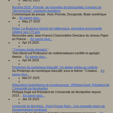
Sep 02 2025
Rentrée 2025 : Pronote, de nouvelles fonctionnalités. A propos de
"déconnexion", quelques questions
Communiqué de presse : Avec Pronote, Docaposte, filiale numérique
du…
En savoir plus...
May 27 2025
Pigier, La Business School de l'alternance, pionnière et innovante
célèbre ses 175 ans
Rencontre avec Jean-Francis Charrondière Directeur du réseau Pigier
en France.…
En savoir plus...
Apr 23 2025
" Cerveau mode d'emploi "
Yves Meret est Professeur de mathématiques (certifié et agrégé)
depuis…
En savoir plus...
Apr 04 2025
Printemps du numérique éducatif : Un atelier média au collège
Au Printemps du numérique éducatif, sous le thème " Création…
En
savoir plus...
Mar 07 2025
Réductions budgétaires et conséquences : Philippe Augé, Président de
l’Université de Montpellier
Philippe Augé est Président de l’Université de Montpellier depuis
2015…
En savoir plus...
Jan 16 2025
Université de Montréal - Point Presse Paris - Une nouvelle vision de
l'enseignement supérieur.