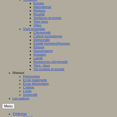
Europe
International
Régions
Ruralité
Territoires et projets
Tiers lieux
Villes
Vivre ensemble
Citoyenneté
Culture européenne
Démocratie
Egalité Hommes/Femmes
Ethique
Gouvernance
Inclusion
Laïcité
Ressources citoyenneté
Tiers - lieux
Vie scolaire et sociale
Niveaux
Périscolaire
Ecole maternelle
Ecole élémentaire
Collège
Lycée
Université
Les auteurs
Menu
S'informer