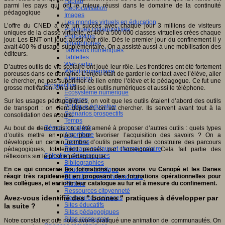
Fablab
parmi les pays qui ont le mieux réussi dans le domaine de la continuité
Géolocalisation
pédagogique
Images
Les mondes virtuels en éducation
L’offre du CNED a été un succès avec chaque jour 3 millions de visiteurs
Pratiques collaboratives
uniques de la classe virtuelle, et 400 à 500 000 classes virtuelles crées chaque
Podcasting
jour. Les ENT ont joué aussi leur rôle. Dès le premier jour du confinement il y
Smartphones
avait 400 % d’usage supplémentaire. On a assisté aussi à une mobilisation des
Tableaux numériques
éditeurs.
Tablettes
Web radio
D’autres outils de vie scolaire ont joué leur rôle. Les frontières ont été fortement
Webdocumentaire
poreuses dans ce domaine. L’enjeu était de garder le contact avec l’élève, aller
eTwinning
le chercher, ne pas supprimer ce lien entre l’élève et le pédagogue. Ce fut une
Prospective
grosse motivation. On a utilisé les outils numériques et aussi le téléphone.
Ecosystème numérique
Espaces
Sur les usages pédagogiques, on voit que les outils étaient d’abord des outils
Politique éducative
de transport : on vient déposer, on va chercher. Ils servent avant tout à la
Scénarios prospectifs
consolidation des acquis.
Temps
Réseaux sociaux
Au bout de deux mois on a été amené à proposer d’autres outils : quels types
Algorithme
d’outils mettre en place pour favoriser l’acquisition des savoirs ? On a
Données
développé un certain nombre d’outils permettant de construire des parcours
Réseaux sociaux et champ scolaire
pédagogiques, totalement pensés par l’enseignant. Cela fait partie des
Sélection de ressources
réflexions sur le prisme pédagogique.
Bibliographies
En ce qui concerne les formations, nous avons vu Canopé et les Danes
Education artistique
réagir tr
è
s rapidement en proposant des formations opérationnelles pour
Education environnementale
les coll
è
gues, et enrichir leur catalogue au fur et à mesure du confinement.
Histoire
Ressources citoyenneté
Avez-vous identifié des " bonnes " pratiques à développer par
Ressources sciences
Sites éducatifs
la suite ?
Sites pédagogiques
Sites ressources
Notre constat est que nous avons pratiqué une animation de communautés. On