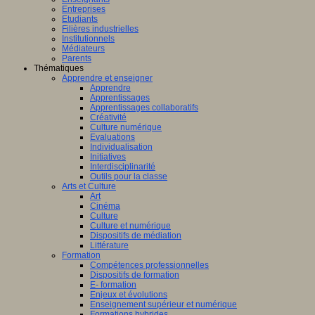
Entreprises
Etudiants
Filières industrielles
Institutionnels
Médiateurs
Parents
Thématiques
Apprendre et enseigner
Apprendre
Apprentissages
Apprentissages collaboratifs
Créativité
Culture numérique
Evaluations
Individualisation
Initiatives
Interdisciplinarité
Outils pour la classe
Arts et Culture
Art
Cinéma
Culture
Culture et numérique
Dispositifs de médiation
Littérature
Formation
Compétences professionnelles
Dispositifs de formation
E- formation
Enjeux et évolutions
Enseignement supérieur et numérique
Formations hybrides