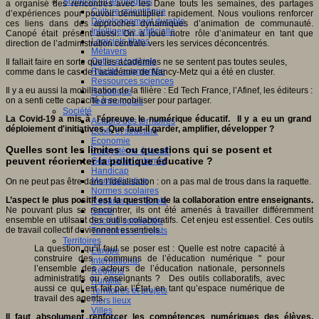
Sciences et techniques
a organisé des rencontres avec les Dane touts les semaines, des partages
Culture scientifique
d’expériences pour pouvoir démultiplier rapidement. Nous voulions renforcer
Développement durable
ces liens dans des approches dynamiques d’animation de communauté.
Intelligence artificielle
Canopé était présent aussi. On a joué notre rôle d’animateur en tant que
Logiciels libres
direction de l’administration centrale vers les services déconcentrés.
Métavers
Outils et logiciels
Il fallait faire en sorte que les académies ne se sentent pas toutes seules,
Réalité augmentée
comme dans le cas de l’académie de Nancy-Metz qui a été en cluster.
Ressources sciences
Il y a eu aussi la mobilisation de la filière : Ed Tech France, l’Afinef, les éditeurs :
Robotique
on a senti cette capacité à se mobiliser pour partager.
Technologies
Société
La Covid-19 a mis
à l'épreuve le numérique éducatif. Il y a eu un grand
Acteurs des territoires
déploiement d'initiatives. Que faut-il garder, amplifier, développer ?
Ecole et structure
Economie
Quelles sont les limites ou questions qui se posent et
Ecosystème éducatif
peuvent réorienter la politique éducative ?
Génération internet
Handicap
Mondialisation
On ne peut pas être dans l’idéalisation : on a pas mal de trous dans la raquette.
Normes scolaires
L’aspect le plus positif est la question de la collaboration entre enseignants.
Regards sur l’Ecole
Ne pouvant plus se rencontrer, ils ont été amenés à travailler différemment
Santé
ensemble en utilsant des outils collaboratifs. Cet enjeu est essentiel. Ces outils
Société connectée
de travail collectif deviennent essentiels.
Territoires et projets
Territoires
La question qu’il faut se poser est : Quelle est notre capacité à
Europe
construire des communs de l’éducation numérique " pour
International
l’ensemble des acteurs de l’éducation nationale, personnels
Régions
administratifs ou enseignants ? Des outils collaboratifs, avec
Ruralité
aussi ce qui est fait par l’État, en tant qu’espace numérique de
Territoires et projets
travail des agents.
Tiers lieux
Villes
Il faut absolument renforcer les compétences numériques des élèves,