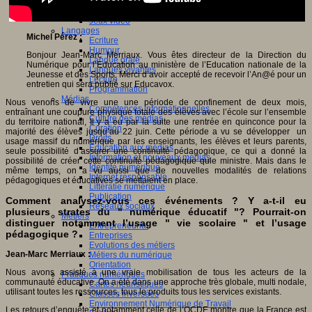
Jeux 4/12 ans
Jeux sérieux
Jeux vidéo
Langages
Michel P
érez :
Ecriture
Humour
Bonjour Jean-Marc Merriaux. Vous êtes directeur de la Direction du
Langue orale
Numérique pour l’Education au ministère de l’Education nationale de la
Langues vivantes
Jeunesse et des Sports. Merci d’avoir accepté de recevoir l’An@é pour un
Lecture
entretien qui sera publié sur Educavox.
Programmation
Médias
Nous venons de vivre une une période de confinement de deux mois,
Compétences informationnelles
entraînant une coupure physique totale des élèves avec l’école sur l’ensemble
Culture des médias
du territoire national, Il y a eu par la suite une rentrée en quinconce pour la
Curation
majorité des élèves jusqu’au 22 juin. Cette période a vu se développer un
Droits
usage massif du numérique par les enseignants, les élèves et leurs parents,
Education aux médias
seule possibilité d’assurer une continuité pédagogique, ce qui a donné la
Information et nouveaux médias
possibilité de créer cette continuité pédagogique qule ministre. Mais dans le
Identité numérique
même temps, on a vu aussi que de nouvelles modalités de relations
Internet responsable
pédagogiques et éducatives se mettaient en place.
Littératie numérique
Publication
Comment analysez-vous ces événements ? Y a-t-il eu
Réseaux sociaux
plusieurs strates du " numérique éducatif "? Pourrait-on
Métiers
distinguer notamment l’usage " vie scolaire " et l’usage
Entrepreneuriat
pédagogique ?
Entreprises
Evolutions des métiers
Jean-Marc Merriaux :
Métiers du numérique
Orientation
Nous avons assisté à une vraie mobilisation de tous les acteurs de la
Pratiques numériques
communauté éducative. On a été dans une approche très globale, multi nodale,
Cartes heuristiques
utilisant toutes les ressources, tous le produits tous les services existants.
Classes inversées
Environnement Numérique de Travail
Les retours d’enquête et notamment celle de l’OCDE montre que la France est