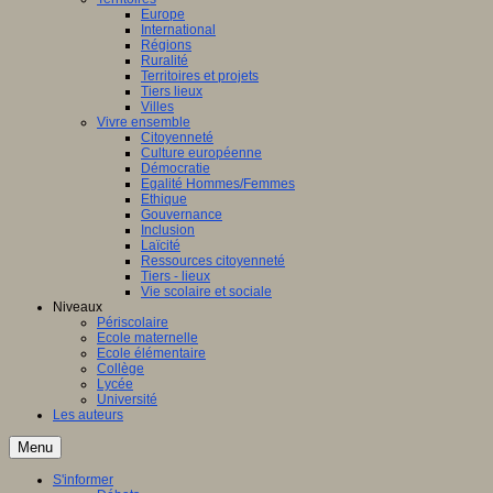
Europe
International
Régions
Ruralité
Territoires et projets
Tiers lieux
Villes
Vivre ensemble
Citoyenneté
Culture européenne
Démocratie
Egalité Hommes/Femmes
Ethique
Gouvernance
Inclusion
Laïcité
Ressources citoyenneté
Tiers - lieux
Vie scolaire et sociale
Niveaux
Périscolaire
Ecole maternelle
Ecole élémentaire
Collège
Lycée
Université
Les auteurs
Menu
S'informer