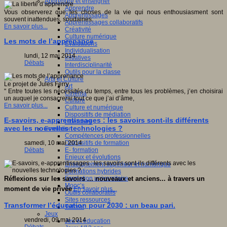
Apprendre et enseigner
Apprendre
Vous observerez que les choses de la vie qui nous enthousiasment sont
Apprentissages
souvent inattendues, soudaines.
Apprentissages collaboratifs
En savoir plus...
Créativité
Culture numérique
Les mots de l’apprenance
Evaluations
Individualisation
lundi, 12 mai 2014
Initiatives
Débats
Interdisciplinarité
Outils pour la classe
Arts et Culture
Le projet de Jules Ferry
Art
" Entre toutes les nécessités du temps, entre tous les problèmes, j’en choisirai
Cinéma
un auquel je consacrerai tout ce que j’ai d’âme,
Culture
En savoir plus...
Culture et numérique
Dispositifs de médiation
E-savoirs, e-apprentissages : les savoirs sont-ils différents
Littérature
avec les nouvelles technologies ?
Formation
Compétences professionnelles
Dispositifs de formation
samedi, 10 mai 2014
E- formation
Débats
Enjeux et évolutions
Enseignement supérieur et numérique
Formations hybrides
Formation universitaire
Réflexions sur les savoirs ... nouveaux et anciens... à travers un
Mooc’s
moment de vie privée
En savoir plus...
Outils collaboratifs
Sites ressources
Transformer l’éducation pour 2030 : un beau pari.
Tutorat
Jeux
vendredi, 09 mai 2014
Jeu et éducation