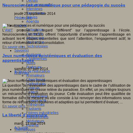
Débats
Faits marquants
Neurosciences et numérique pour une pédagogie du succès
Interviews
Reportages
jeudi, 25 septembre 2014
Brèves
Pédagogie
Agenda
Innover
Didactique
L’
AWT
propose un regard "différent" sur l’apprentissage à l’école.
Dispositifs
Neurosciences et TIC(E) offrent l’opportunité d’améliorer l’apprentissage en
Pédagogie
activant les 4 étapes essentielles que sont l’attention, l’engagement actif, le
Recherche
retour d’information et la consolidation.
Technologies
En savoir plus...
Savoir(s)
Analyses
Jeux numériques épistémiques et évaluation des
Conférences
apprentissages
Outils
Pratiques
samedi, 07 juin 2014
Acteurs de l'éducation
Analyses
Animateurs
Chercheurs
Collectivités
La question de l’évaluation des apprentissages dans le cadre de l’utilisation de
Editeurs
jeux numériques en classe relève du paradoxe. En effet, un jeu intègre toujours
EdTech
un mécanisme d’évaluation du joueur. Cette évaluation peut être qualifiée de
Encadrement
formative dans la mesure où elle consiste à lui renvoyer des informations sous
Enseignants
forme de rétroactions régulières et adaptées qui lui permettent d’évaluer, ...
Entreprises
En savoir plus...
Etudiants
Filières industrielles
La liberté d’apprendre
Institutionnels
Médiateurs
mardi, 13 mai 2014
Parents
Actualité
Thématiques