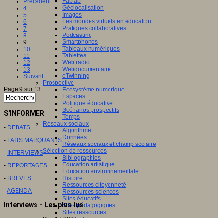
Fablab
Précédent
Géolocalisation
4
Images
5
Les mondes virtuels en éducation
6
Pratiques collaboratives
7
Podcasting
8
Smartphones
9
Tableaux numériques
10
Tablettes
11
Web radio
12
Webdocumentaire
13
eTwinning
Suivant
Prospective
Page 9 sur 13
Ecosystème numérique
Espaces
Politique éducative
Scénarios prospectifs
S'INFORMER
Temps
Réseaux sociaux
-
DEBATS
Algorithme
Données
-
FAITS MARQUANTS
Réseaux sociaux et champ scolaire
Sélection de ressources
-
INTERVIEWS
Bibliographies
Education artistique
-
REPORTAGES
Education environnementale
-
BREVES
Histoire
Ressources citoyenneté
-
AGENDA
Ressources sciences
Sites éducatifs
Interviews - Les plus lus
Sites pédagogiques
Sites ressources