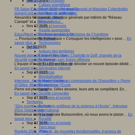
Dec 17 2025
Sciences et techniques
Culture scientifique
FR Salon Educatech 2025 - Réseau Canopé et Manutan Collectivités
Développement durable
signent une convention de partenariat.
Intelligence artificielle
Alexandra Wisniewski, directrice générale par intérim de "Réseau
Logiciels libres
Canopé" et…
En savoir plus...
Métavers
Nov 12 2025
Outils et logiciels
Réalité augmentée
Educ@tech : Questions posées à Ghislaine de Chambine
Ressources sciences
→ Pourquoi cette thématique « Conjuguer les intelligences » pour…
En
Robotique
savoir plus...
Technologies
Oct 02 2025
Société
Acteurs des territoires
Nouvel épisode Inspir'elles - Avec Charlotte le Goff, chargée de la
Ecole et structure
sécurité maritime dans un parc éolien offshore
Economie
L’équipe d’Inspir’ELLES est fière de dévoiler un nouvel épisode dédié…
Ecosystème éducatif
En savoir plus...
Génération internet
Sep 29 2025
Handicap
Mondialisation
Interview : Annie Madet-Vache, co-commissaire de l’Exposition « Pierre
Normes scolaires
et Gilles, Mondes marins »
Regards sur l’Ecole
Pierre est photographe, Gilles dessine, leurs arts se complètent. En…
Santé
En savoir plus...
Société connectée
Sep 23 2025
Territoires et projets
Territoires
"Zéro pointé, une histoire politique de la violence à l'école" : Interview
Europe
d'Eric Debarbieux
International
Bienvenue dans la matinale Buissonnière, où nous avons le plaisir…
En
Régions
savoir plus...
Ruralité
Sep 02 2025
Territoires et projets
Tiers lieux
Rentrée 2025 : Pronote, de nouvelles fonctionnalités. A propos de
Villes