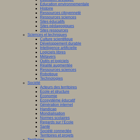
Education environnementale
Histoire
Ressources citoyenneté
Ressources sciences
Sites éducatifs
Sites pédagogiques
Sites ressources
Sciences et techniques
Culture scientifique
Développement durable
Intelligence artificielle
Logiciels libres
Métavers
Outils et logiciels
Réalité augmentée
Ressources sciences
Robotique
Technologies
Société
Acteurs des territoires
Ecole et structure
Economie
Ecosystème éducatif
Génération internet
Handicap
Mondialisation
Normes scolaires
Regards sur l’Ecole
Santé
Société connectée
Territoires et projets
Territoires