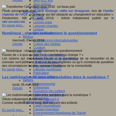
Débats
Jeux 4/12 ans
Jeux sérieux
Jeux vidéo
Photo personnelle d’un
petit montage vidéo sur Instagram
, lors de
l’atelier
Langages
régional de l’ACE
« Qu’est-ce qui fait obstacle au changement en éducation »,
Ecriture
Fredericton, NB, 25 avril 2014) -
Article initialement publié sur
le
Humour
site
zecool.com
Langue orale
En savoir plus...
Langues vivantes
Lecture
Numérique : changer radicalement le questionnement
Programmation
Médias
Compétences informationnelles
mercredi, 07 mai 2014
Culture des médias
Débats
Curation
Droits
Education aux médias
Passer de « à quoi ça sert ? » à « comment ça change ? »
Information et nouveaux médias
Les raisons qui empêchent l’école et le numérique
de se rencontrer et de
Identité numérique
convoler sont pléthore. Il en est de peu légitimes ou qu’il convient de pondérer
Internet responsable
des circonstances locales, comme l’étroitesse de la connectivité,
Littératie numérique
En savoir plus...
Publication
Réseaux sociaux
Les mathématiques sont-elles solubles dans le numérique ?
Métiers
Entrepreneuriat
lundi, 05 mai 2014
Entreprises
Débats
Evolutions des métiers
Métiers du numérique
Orientation
Article initialement publié sur
Parents3.0
Pratiques numériques
Comme souvent sur ce blog, tout est parti des enfants :
Cartes heuristiques
Classes inversées
En savoir plus...
Environnement Numérique de Travail