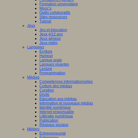
Formation universitaire
Mooc’s
Outils collaboratifs
Sites ressources
Tutorat
Jeux
Jeu et éducation
Jeux 4/12 ans
Jeux sérieux
Jeux vidéo
Langages
Ecriture
Humour
Langue orale
Langues vivantes
Lecture
Programmation
Médias
Compétences informationnelles
Culture des médias
Curation
Droits
Education aux médias
Information et nouveaux médias
Identité numérique
Internet responsable
Littératie numérique
Publication
Réseaux sociaux
Métiers
Entrepreneuriat
Entreprises