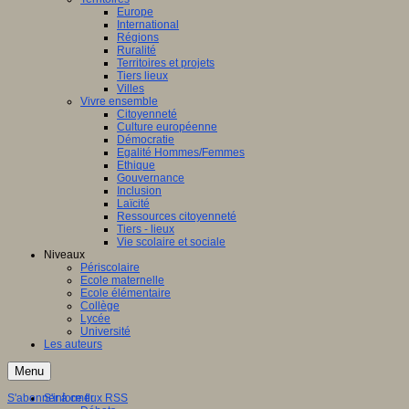
Europe
International
Régions
Ruralité
Territoires et projets
Tiers lieux
Villes
Vivre ensemble
Citoyenneté
Culture européenne
Démocratie
Egalité Hommes/Femmes
Ethique
Gouvernance
Inclusion
Laïcité
Ressources citoyenneté
Tiers - lieux
Vie scolaire et sociale
Niveaux
Périscolaire
Ecole maternelle
Ecole élémentaire
Collège
Lycée
Université
Les auteurs
Menu
S'abonner à ce flux RSS
S'informer