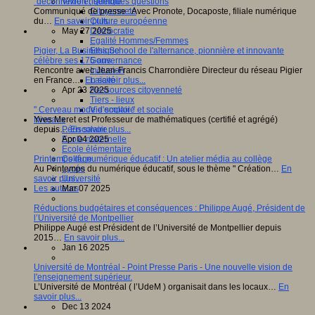
"déconnexion", quelques questions
Vivre ensemble
Communiqué de presse : Avec Pronote, Docaposte, filiale numérique
Citoyenneté
du…
En savoir plus...
Culture européenne
May 27 2025
Démocratie
Egalité Hommes/Femmes
Pigier, La Business School de l'alternance, pionnière et innovante
Ethique
célèbre ses 175 ans
Gouvernance
Rencontre avec Jean-Francis Charrondière Directeur du réseau Pigier
Inclusion
en France.…
En savoir plus...
Laïcité
Apr 23 2025
Ressources citoyenneté
Tiers - lieux
" Cerveau mode d'emploi "
Vie scolaire et sociale
Yves Meret est Professeur de mathématiques (certifié et agrégé)
Niveaux
depuis…
En savoir plus...
Périscolaire
Apr 04 2025
Ecole maternelle
Ecole élémentaire
Printemps du numérique éducatif : Un atelier média au collège
Collège
Au Printemps du numérique éducatif, sous le thème " Création…
En
Lycée
savoir plus...
Université
Mar 07 2025
Les auteurs
Réductions budgétaires et conséquences : Philippe Augé, Président de
l’Université de Montpellier
Philippe Augé est Président de l’Université de Montpellier depuis
2015…
En savoir plus...
Jan 16 2025
Université de Montréal - Point Presse Paris - Une nouvelle vision de
l'enseignement supérieur.
L’Université de Montréal ( l’UdeM ) organisait dans les locaux…
En
savoir plus...
Dec 13 2024