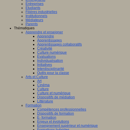
Entreprises
Etudiants
Filières industrielles
Institutionnels
Médiateurs
Parents
Thématiques
Apprendre et enseigner
Apprendre
Apprentissages
Apprentissages collaboratifs
Créativité
Culture numérique
Evaluations
Individualisation
Initiatives
Interdisciplinarité
Outils pour la classe
Arts et Culture
Art
Cinéma
Culture
Culture et numérique
Dispositifs de médiation
Littérature
Formation
Compétences professionnelles
Dispositifs de formation
E- formation
Enjeux et évolutions
Enseignement supérieur et numérique
Formations hybrides