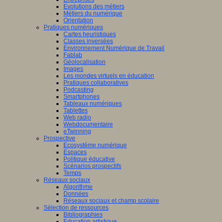
Evolutions des métiers
Métiers du numérique
Orientation
Pratiques numériques
Cartes heuristiques
Classes inversées
Environnement Numérique de Travail
Fablab
Géolocalisation
Images
Les mondes virtuels en éducation
Pratiques collaboratives
Podcasting
Smartphones
Tableaux numériques
Tablettes
Web radio
Webdocumentaire
eTwinning
Prospective
Ecosystème numérique
Espaces
Politique éducative
Scénarios prospectifs
Temps
Réseaux sociaux
Algorithme
Données
Réseaux sociaux et champ scolaire
Sélection de ressources
Bibliographies
Education artistique